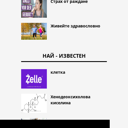
Страх от раждане
Живейте здравословно
НАЙ - ИЗВЕСТЕН
клетка
Хенодеоксихолова
киселина
ацепромазинът