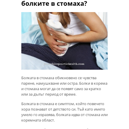
болките в стомаха?
Болката в стомаха обикновено се чувства
парене, намушкване или остра. Болки в корема
и стомаха могат да се появят само за кратко
или за дълъг период от време.
Болката в стомаха е симптом, който повечето
хора познават от детството си. Тъй като името
умело го изразява, болката идва от стомаха или
коремната област.