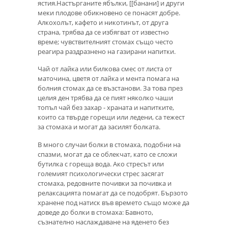
ястия.Настърганите ябълки, [[банани] и други
меки плодове обикновено се понасят добре.
Алкохолът, кафето и никотинът, от друга
страна, трябва да се избягват от известно
време; чувствителният стомах също често
реагира раздразнено на газирани напитки.
Чай от лайка или билкова смес от листа от
маточина, цветя от лайка и мента помага на
болния стомах да се възстанови. За това през
целия ден трябва да се пият няколко чаши
топъл чай без захар - храната и напитките,
които са твърде горещи или ледени, са тежест
за стомаха и могат да засилят болката.
В много случаи болки в стомаха, подобни на
спазми, могат да се облекчат, като се сложи
бутилка с гореща вода. Ако стресът или
големият психологически стрес засягат
стомаха, редовните почивки за почивка и
релаксацията помагат да се подобрят. Бързото
хранене под натиск във времето също може да
доведе до болки в стомаха: Бавното,
съзнателно наслаждаване на яденето без