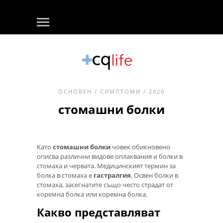
ОСНОВЕН
/
СИМПТОМИ
/ 2020
стомашни болки
Като
стомашни болки
човек обикновено
описва различни видове оплаквания и болки в
стомаха и червата. Медицинският термин за
болка в стомаха е
гастралгия
, Освен болки в
стомаха, засегнатите също често страдат от
коремна болка или коремна болка.
Какво представляват