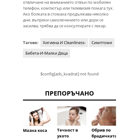
отвличане на вниманието отвън по мобилен
телефон, компютър или телевизия помага тук.
Ако болката в стомаха продължава няколко
дни, въпреки самолечението или дори се
засилва, трябва да се консултирате с лекар.
Тагове:
Хигиена И Cleanliness-
Симптоми
Бебета-И-Малки Деца
$config[ads_kvadrat] not found
ПРЕПОРЪЧАНО
безпо
Течност в
Обрив по
Мазна коса
о
ухото
брадичката