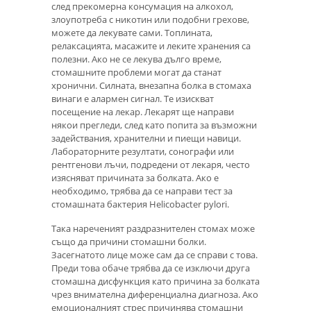
след прекомерна консумация на алкохол,
злоупотреба с никотин или подобни грехове,
можете да лекувате сами. Топлината,
релаксацията, масажите и леките хранения са
полезни. Ако не се лекува дълго време,
стомашните проблеми могат да станат
хронични. Силната, внезапна болка в стомаха
винаги е алармен сигнал. Те изискват
посещение на лекар. Лекарят ще направи
някои прегледи, след като попита за възможни
задействания, хранителни и пиещи навици.
Лабораторните резултати, сонографи или
рентгенови лъчи, подредени от лекаря, често
изясняват причината за болката. Ако е
необходимо, трябва да се направи тест за
стомашната бактерия Helicobacter pylori.
Така нареченият раздразнителен стомах може
също да причини стомашни болки.
Засегнатото лице може сам да се справи с това.
Преди това обаче трябва да се изключи друга
стомашна дисфункция като причина за болката
чрез внимателна диференциална диагноза. Ако
емоционалният стрес причинява стомашни