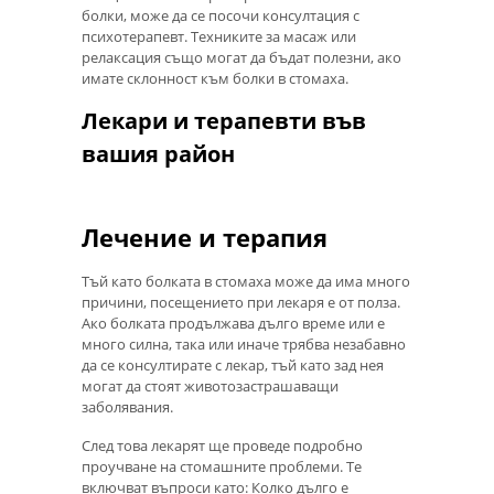
болки, може да се посочи консултация с
психотерапевт. Техниките за масаж или
релаксация също могат да бъдат полезни, ако
имате склонност към болки в стомаха.
Лекари и терапевти във
вашия район
Лечение и терапия
Тъй като болката в стомаха може да има много
причини, посещението при лекаря е от полза.
Ако болката продължава дълго време или е
много силна, така или иначе трябва незабавно
да се консултирате с лекар, тъй като зад нея
могат да стоят животозастрашаващи
заболявания.
След това лекарят ще проведе подробно
проучване на стомашните проблеми. Те
включват въпроси като: Колко дълго е