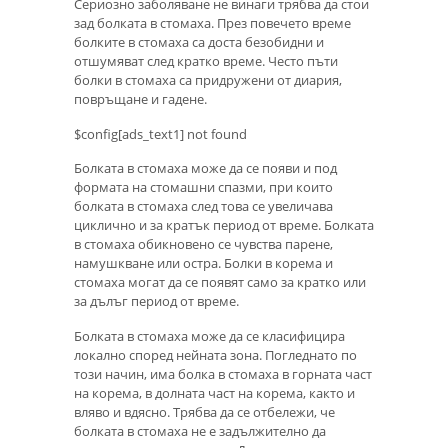
Сериозно заболяване не винаги трябва да стои
зад болката в стомаха. През повечето време
болките в стомаха са доста безобидни и
отшумяват след кратко време. Често пъти
болки в стомаха са придружени от диария,
повръщане и гадене.
$config[ads_text1] not found
Болката в стомаха може да се появи и под
формата на стомашни спазми, при които
болката в стомаха след това се увеличава
циклично и за кратък период от време. Болката
в стомаха обикновено се чувства парене,
намушкване или остра. Болки в корема и
стомаха могат да се появят само за кратко или
за дълъг период от време.
Болката в стомаха може да се класифицира
локално според нейната зона. Погледнато по
този начин, има болка в стомаха в горната част
на корема, в долната част на корема, както и
вляво и вдясно. Трябва да се отбележи, че
болката в стомаха не е задължително да