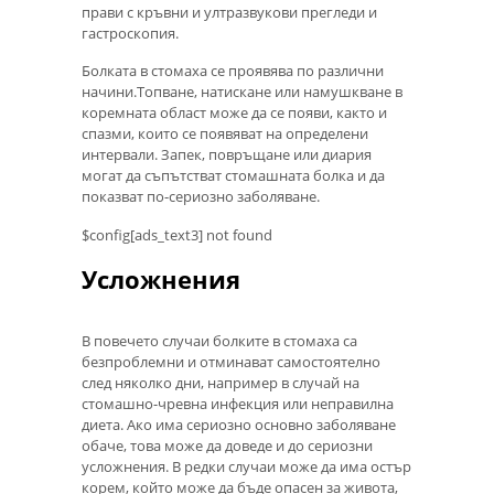
прави с кръвни и ултразвукови прегледи и
гастроскопия.
Болката в стомаха се проявява по различни
начини.Топване, натискане или намушкване в
коремната област може да се появи, както и
спазми, които се появяват на определени
интервали. Запек, повръщане или диария
могат да съпътстват стомашната болка и да
показват по-сериозно заболяване.
$config[ads_text3] not found
Усложнения
В повечето случаи болките в стомаха са
безпроблемни и отминават самостоятелно
след няколко дни, например в случай на
стомашно-чревна инфекция или неправилна
диета. Ако има сериозно основно заболяване
обаче, това може да доведе и до сериозни
усложнения. В редки случаи може да има остър
корем, който може да бъде опасен за живота,