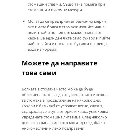
стомашни спазми. Също така помага при
стомашни и пикочни мехури.
Могат да се предприемат различни мерки,
ако имате болка в стомаха: изпийте чаша
пелин чай и погълнете малко семена от
керна. За един ден яжте само сухари и пийте
чай от лайка и поставете бутилка с гореща
вода на корема.
Можете да направите
това сами
Болката в стомаха често може да бъде
облекчена, като следвате диета, която е нежна
за стомаха в продължение на няколко дни.
Сухари и бял хляб се усвояват лесно, слузът,
съдържащ се в супа от ориз и каша, успокоява
увредената стомашна лигавица. След няколко
дни лека храна в менюто могат да се добавят
нискомаслени и леко подправени