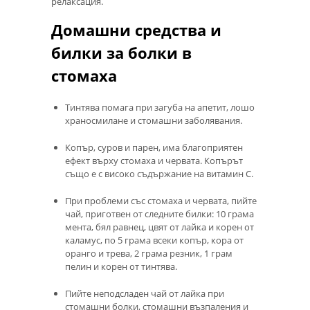
релаксация.
Домашни средства и
билки за болки в
стомаха
Тинтява помага при загуба на апетит, лошо
храносмилане и стомашни заболявания.
Копър, суров и парен, има благоприятен
ефект върху стомаха и червата. Копърът
също е с високо съдържание на витамин С.
При проблеми със стомаха и червата, пийте
чай, приготвен от следните билки: 10 грама
мента, бял равнец, цвят от лайка и корен от
каламус, по 5 грама всеки копър, кора от
оранго и трева, 2 грама резник, 1 грам
пелин и корен от тинтява.
Пийте неподсладен чай от лайка при
стомашни болки, стомашни възпаления и