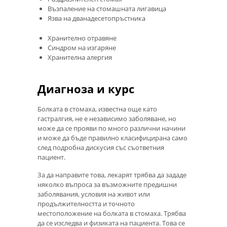
Възпаление на стомашната лигавица
Язва на дванадесетопръстника
Хранително отравяне
Синдром на изгаряне
Хранителна алергия
Диагноза и курс
Болката в стомаха, известна още като
гастралгия, не е независимо заболяване, но
може да се прояви по много различни начини
и може да бъде правилно класифицирана само
след подробна дискусия със съответния
пациент.
За да направите това, лекарят трябва да зададе
няколко въпроса за възможните предишни
заболявания, условия на живот или
продължителността и точното
местоположение на болката в стомаха. Трябва
да се изследва и физиката на пациента. Това се