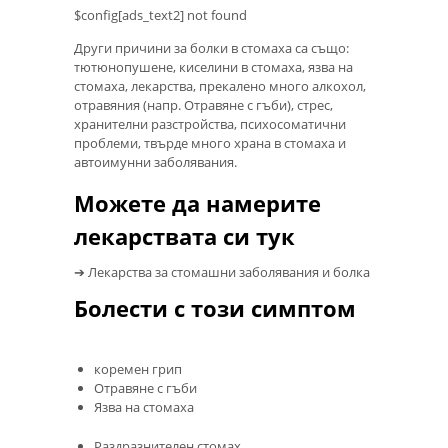
$config[ads_text2] not found
Други причини за болки в стомаха са също:
тютюнопушене, киселини в стомаха, язва на
стомаха, лекарства, прекалено много алкохол,
отравяния (напр. Отравяне с гъби), стрес,
хранителни разстройства, психосоматични
проблеми, твърде много храна в стомаха и
автоимунни заболявания.
Можете да намерите
лекарствата си тук
➔ Лекарства за стомашни заболявания и болка
Болести с този симптом
коремен грип
Отравяне с гъби
Язва на стомаха
Раздразнителен стомах