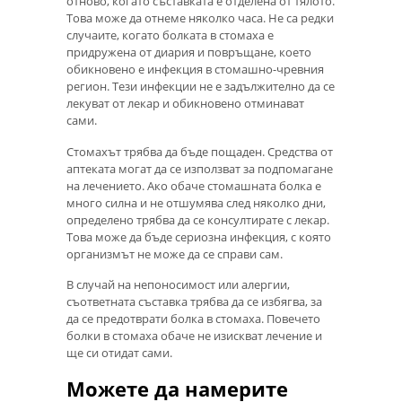
отново, когато съставката е отделена от тялото.
Това може да отнеме няколко часа. Не са редки
случаите, когато болката в стомаха е
придружена от диария и повръщане, което
обикновено е инфекция в стомашно-чревния
регион. Тези инфекции не е задължително да се
лекуват от лекар и обикновено отминават
сами.
Стомахът трябва да бъде пощаден. Средства от
аптеката могат да се използват за подпомагане
на лечението. Ако обаче стомашната болка е
много силна и не отшумява след няколко дни,
определено трябва да се консултирате с лекар.
Това може да бъде сериозна инфекция, с която
организмът не може да се справи сам.
В случай на непоносимост или алергии,
съответната съставка трябва да се избягва, за
да се предотврати болка в стомаха. Повечето
болки в стомаха обаче не изискват лечение и
ще си отидат сами.
Можете да намерите