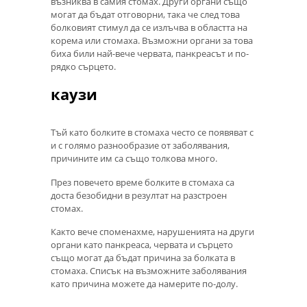
възниква в самия стомах. Други органи също
могат да бъдат отговорни, така че след това
болковият стимул да се излъчва в областта на
корема или стомаха. Възможни органи за това
биха били най-вече червата, панкреасът и по-
рядко сърцето.
каузи
Тъй като болките в стомаха често се появяват с
и с голямо разнообразие от заболявания,
причините им са също толкова много.
През повечето време болките в стомаха са
доста безобидни в резултат на разстроен
стомах.
Както вече споменахме, нарушенията на други
органи като панкреаса, червата и сърцето
също могат да бъдат причина за болката в
стомаха. Списък на възможните заболявания
като причина можете да намерите по-долу.