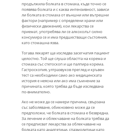
продължила болката в стомаха, къде точно се
появява болката и с каква интензивност, зависи
ли болката в стомаха от външни или вътрешни
фактори (например с определени храни или
физически движения), кои лекарства се
приемат, употребява ли се алкохолът силно
консумира се и има предшестващи състояния,
като стомашна язва.
Тогава лекарят ще изследва засегнатия пациент
целостно. Той ще слуша областта на корема и
стомаха със стетоскоп и ще палпира корема.
Гастроскопия, ултразвуков преглед и кръвен
тест са необходими само ако медицинската
история е неясна или ако има съмнение за
причината, която трябва да бъде изследвана
по-внимателно.
Ако не може да се намери причина, свързана
със заболяване, обикновено може да се
предположи, че болката в стомаха е безвредна.
За лечение и облекчаване на болката трябва да
се предписват лекарства за облекчаване на
болката като аналгетици, спазмолитици като