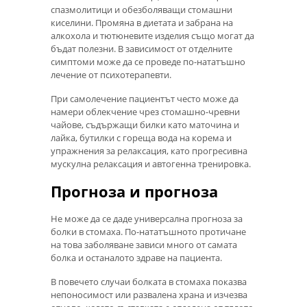
спазмолитици и обезболяващи стомашни
киселини. Промяна в диетата и забрана на
алкохола и тютюневите изделия също могат да
бъдат полезни. В зависимост от отделните
симптоми може да се проведе по-нататъшно
лечение от психотерапевти.
При самолечение пациентът често може да
намери облекчение чрез стомашно-чревни
чайове, съдържащи билки като маточина и
лайка, бутилки с гореща вода на корема и
упражнения за релаксация, като прогресивна
мускулна релаксация и автогенна тренировка.
Прогноза и прогноза
Не може да се даде универсална прогноза за
болки в стомаха. По-нататъшното протичане
на това заболяване зависи много от самата
болка и останалото здраве на пациента.
В повечето случаи болката в стомаха показва
непоносимост или развалена храна и изчезва