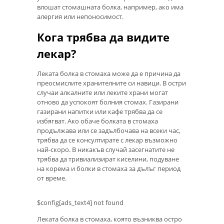
влошат стомашната болка, например, ако има
алергия или непоносимост.
Кога трябва да видите
лекар?
Леката болка в стомаха може да е причина да
преосмислите хранителните си навици. В остри
случаи алкалните или леките храни могат
отново да успокоят болния стомах. Газирани
газирани напитки или кафе трябва да се
избягват. Ако обаче болката в стомаха
продължава или се задълбочава на всеки час,
трябва да се консултирате с лекар възможно
най-скоро. В никакъв случай засегнатите не
трябва да тривиализират киселини, подуване
на корема и болки в стомаха за дълъг период
от време.
$config[ads_text4] not found
Леката болка в стомаха, която възниква остро