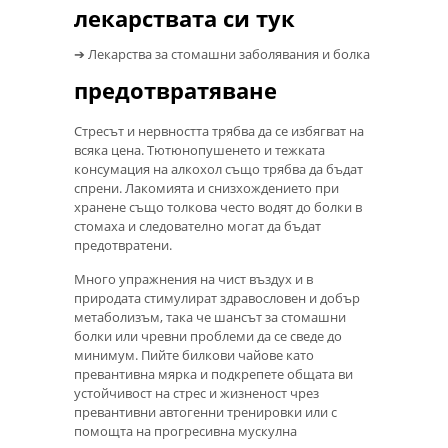
лекарствата си тук
➔ Лекарства за стомашни заболявания и болка
предотвратяване
Стресът и нервността трябва да се избягват на
всяка цена. Тютюнопушенето и тежката
консумация на алкохол също трябва да бъдат
спрени. Лакомията и снизхождението при
хранене също толкова често водят до болки в
стомаха и следователно могат да бъдат
предотвратени.
Много упражнения на чист въздух и в
природата стимулират здравословен и добър
метаболизъм, така че шансът за стомашни
болки или чревни проблеми да се сведе до
минимум. Пийте билкови чайове като
превантивна мярка и подкрепете общата ви
устойчивост на стрес и жизненост чрез
превантивни автогенни тренировки или с
помощта на прогресивна мускулна