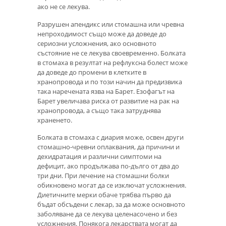
ако не се лекува.
Разрушен апендикс или стомашна или чревна
непроходимост също може да доведе до
сериозни усложнения, ако основното
състояние не се лекува своевременно. Болката
в стомаха в резултат на рефлуксна болест може
да доведе до промени в клетките в
хранопровода и по този начин да предизвика
така наречената язва на Барет. Езофагът на
Барет увеличава риска от развитие на рак на
хранопровода, а също така затруднява
храненето.
Болката в стомаха с диария може, освен други
стомашно-чревни оплаквания, да причини и
дехидратация и различни симптоми на
дефицит, ако продължава по-дълго от два до
три дни. При лечение на стомашни болки
обикновено могат да се изключат усложнения.
Диетичните мерки обаче трябва първо да
бъдат обсъдени с лекар, за да може основното
заболяване да се лекува целенасочено и без
усложнения. Понякога лекарствата могат да