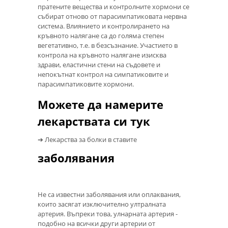
пратените вещества и контролните хормони се
събират отново от парасимпатиковата нервна
система. Влиянието и контролирането на
кръвното налягане са до голяма степен
вегетативно, т.е. в безсъзнание. Участието в
контрола на кръвното налягане изисква
здрави, еластични стени на съдовете и
непокътнат контрол на симпатиковите и
парасимпатиковите хормони.
Можете да намерите
лекарствата си тук
➔ Лекарства за болки в ставите
заболявания
Не са известни заболявания или оплаквания,
които засягат изключително ултралната
артерия. Въпреки това, улнарната артерия -
подобно на всички други артерии от