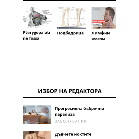
Pterygopalati
Подбедрица
Лимфни
Жлъч
ne fossa
жлези
кисел
ИЗБОР НА РЕДАКТОРА
Прогресивна бъбречна
парализа
ЗАБОЛЯВАНИЯ
Дъвчете ноктите