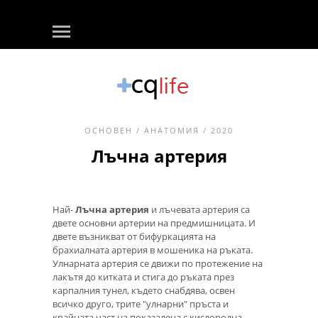
ОСНОВЕН
/
АНАТОМИЯ
/ 2020
Лъчна артерия
Най-
Лъчна артерия
и лъчевата артерия са
двете основни артерии на предмишницата. И
двете възникват от бифуркацията на
брахиалната артерия в мошеника на ръката.
Улнарната артерия се движи по протежение на
лакътя до китката и стига до ръката през
карпалния тунел, където снабдява, освен
всичко друго, трите "улнарни" пръста и
крайната част на показалеца с кислородна