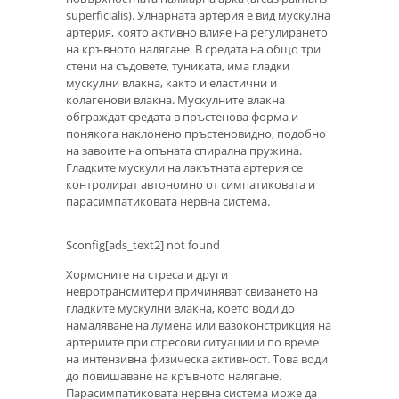
superficialis). Улнарната артерия е вид мускулна
артерия, която активно влияе на регулирането
на кръвното налягане. В средата на общо три
стени на съдовете, туниката, има гладки
мускулни влакна, както и еластични и
колагенови влакна. Мускулните влакна
обграждат средата в пръстенова форма и
понякога наклонено пръстеновидно, подобно
на завоите на опъната спирална пружина.
Гладките мускули на лакътната артерия се
контролират автономно от симпатиковата и
парасимпатиковата нервна система.
$config[ads_text2] not found
Хормоните на стреса и други
невротрансмитери причиняват свиването на
гладките мускулни влакна, което води до
намаляване на лумена или вазоконстрикция на
артериите при стресови ситуации и по време
на интензивна физическа активност. Това води
до повишаване на кръвното налягане.
Парасимпатиковата нервна система може да