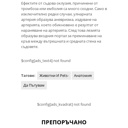
Ефектите от съдова оклузия, причинени от
тромбоза или емболия са много сходни. Само в
изключително редки случаи, улнарната
артерия образува аневризма, издуване на
артерията, което обикновено е резултат от
нараняване на артерията. След това лезията
образува входния портал за преминаване на
кръв между вътрешната и средната стена на
съдовете.
$config[ads_text4] not found
Тагове:
Животни И Pets-
Анатомия
Да Пътувам
$config[ads_kvadrat] not found
ПРЕПОРЪЧАНО