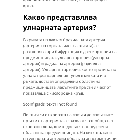
кръв.
Какво представлява
улнарната артерия?
В кривата на лакътя брахиалната артерия
(артерия на горната част на ръката) се
разклонява при бифуркация в двете артерии на
предмишницата, улнарна артерия (улнарна
артерия) и радиална артерия (радиална
артерия). Улнарната артерия, която протича по
улната през карпалния тунел в китката и в
ръката, доставя определени области на
предмишницата, лакътните пръсти и част от
показалеца с кислородна кръв.
$config[ads_text1] not found
По пътя си от кривата на лакътя до лакътните
пръсти от артерията се разклоняват общо пет
основни клона, които доставят определени
области на предмишницата. На китката, клон
на улнарната артерия образува анастомотични