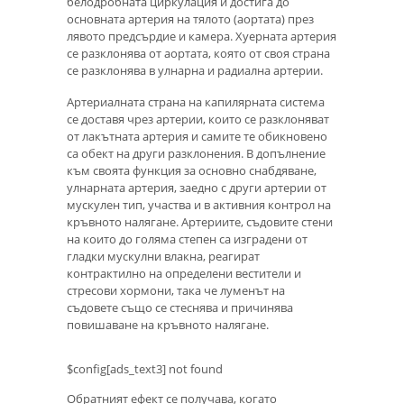
белодробната циркулация и достига до
основната артерия на тялото (аортата) през
лявото предсърдие и камера. Хуерната артерия
се разклонява от аортата, която от своя страна
се разклонява в улнарна и радиална артерии.
Артериалната страна на капилярната система
се доставя чрез артерии, които се разклоняват
от лакътната артерия и самите те обикновено
са обект на други разклонения. В допълнение
към своята функция за основно снабдяване,
улнарната артерия, заедно с други артерии от
мускулен тип, участва и в активния контрол на
кръвното налягане. Артериите, съдовите стени
на които до голяма степен са изградени от
гладки мускулни влакна, реагират
контрактилно на определени вестители и
стресови хормони, така че луменът на
съдовете също се стеснява и причинява
повишаване на кръвното налягане.
$config[ads_text3] not found
Обратният ефект се получава, когато