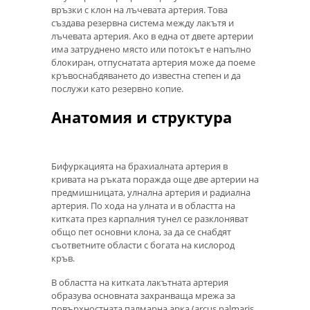
връзки с клон на лъчевата артерия. Това
създава резервна система между лакътя и
лъчевата артерия. Ако в една от двете артерии
има затруднено място или потокът е напълно
блокиран, отпуснатата артерия може да поеме
кръвоснабдяването до известна степен и да
послужи като резервно копие.
Анатомия и структура
Бифуркацията на брахиалната артерия в
кривата на ръката поражда още две артерии на
предмишницата, улнална артерия и радиална
артерия. По хода на улната и в областта на
китката през карпалния тунел се разклоняват
общо пет основни клона, за да се снабдят
съответните области с богата на кислород
кръв.
В областта на китката лакътната артерия
образува основната захранваща мрежа за
повърхностната палмарна арка (arcus palmaris