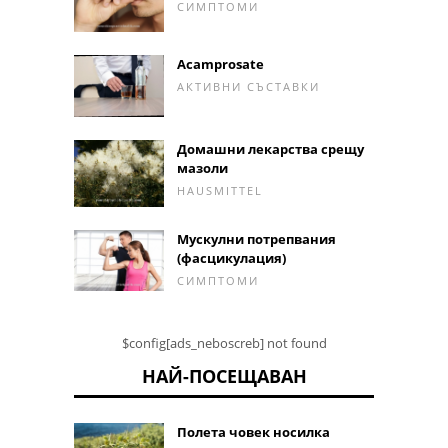
СИМПТОМИ
Acamprosate
АКТИВНИ СЪСТАВКИ
Домашни лекарства срещу
мазоли
HAUSMITTEL
Мускулни потрепвания
(фасцикулация)
СИМПТОМИ
$config[ads_neboscreb] not found
НАЙ-ПОСЕЩАВАН
Полета човек носилка