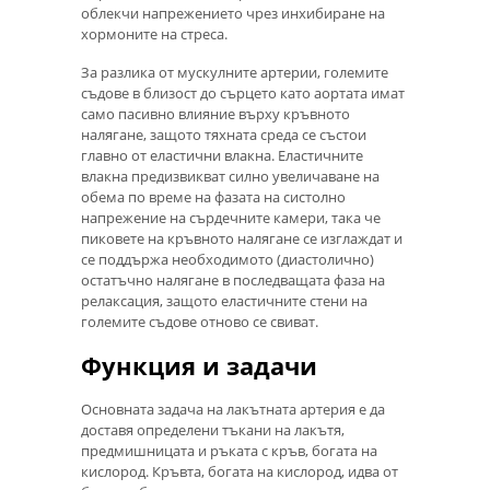
облекчи напрежението чрез инхибиране на
хормоните на стреса.
За разлика от мускулните артерии, големите
съдове в близост до сърцето като аортата имат
само пасивно влияние върху кръвното
налягане, защото тяхната среда се състои
главно от еластични влакна. Еластичните
влакна предизвикват силно увеличаване на
обема по време на фазата на систолно
напрежение на сърдечните камери, така че
пиковете на кръвното налягане се изглаждат и
се поддържа необходимото (диастолично)
остатъчно налягане в последващата фаза на
релаксация, защото еластичните стени на
големите съдове отново се свиват.
Функция и задачи
Основната задача на лакътната артерия е да
доставя определени тъкани на лакътя,
предмишницата и ръката с кръв, богата на
кислород. Кръвта, богата на кислород, идва от