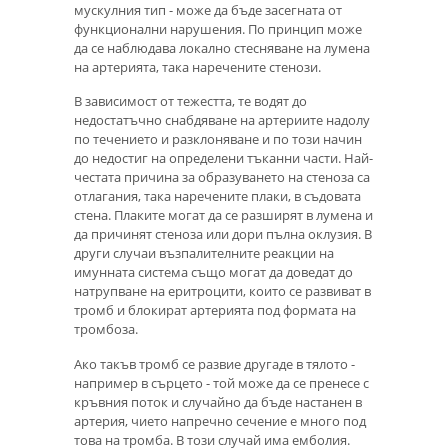
мускулния тип - може да бъде засегната от
функционални нарушения. По принцип може
да се наблюдава локално стесняване на лумена
на артерията, така наречените стенози.
В зависимост от тежестта, те водят до
недостатъчно снабдяване на артериите надолу
по течението и разклоняване и по този начин
до недостиг на определени тъканни части. Най-
честата причина за образуването на стеноза са
отлагания, така наречените плаки, в съдовата
стена. Плаките могат да се разширят в лумена и
да причинят стеноза или дори пълна оклузия. В
други случаи възпалителните реакции на
имунната система също могат да доведат до
натрупване на еритроцити, които се развиват в
тромб и блокират артерията под формата на
тромбоза.
Ако такъв тромб се развие другаде в тялото -
например в сърцето - той може да се пренесе с
кръвния поток и случайно да бъде настанен в
артерия, чието напречно сечение е много под
това на тромба. В този случай има емболия.