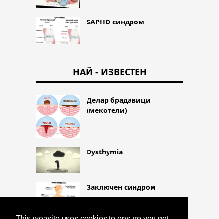
SAPHO синдром
НАЙ - ИЗВЕСТЕН
Делар брадавици
(мекотели)
Dysthymia
Заключен синдром
This website uses cookies to ensure you get