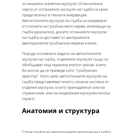
останалите скелетни мускули. Отличителна
черта от останалите мускули на гърба се крие
преди всичко в тяхната инервация.
Автохтонните мускули на гърба се инервират
от клоните на гръбначните нерви, излизащи на
гърба (дорзално), докато останалите мускули
на гърба се доставят от вентралните
(вентралните) гръбначни нервни клони.
Поради основната задача на автохтонните
мускули на гърба, отделните мускули също се
обобщават под термина erector spinae, което
би могло да се преведе като "гръбначен
еректор". Като цяло автохтонните мускули на
гърба представляват много сложна система от
отделни мускули, които принадлежат или на
страничния, или на медиалния мускулен мозък
(тракт).
Анатомия и структура
Структурата на автохтонните мускули на гърба