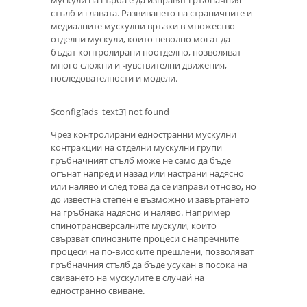
мускули на гърба е да изправят гръбначния
стълб и главата. Развиването на страничните и
медиалните мускулни връзки в множество
отделни мускули, които неволно могат да
бъдат контролирани поотделно, позволяват
много сложни и чувствителни движения,
последователности и модели.
$config[ads_text3] not found
Чрез контролирани едностранни мускулни
контракции на отделни мускулни групи
гръбначният стълб може не само да бъде
огънат напред и назад или настрани надясно
или наляво и след това да се изправи отново, но
до известна степен е възможно и завъртането
на гръбнака надясно и наляво. Например
спинотрансверсалните мускули, които
свързват спинозните процеси с напречните
процеси на по-високите прешлени, позволяват
гръбначния стълб да бъде усукан в посока на
свиването на мускулите в случай на
едностранно свиване.