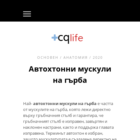
ОСНОВЕН
/
АНАТОМИЯ
/ 2020
Автохтонни мускули
на гърба
Най-
автохтонни мускули на гърба
е частта
от мускулите на гърба, която лежи директно
върху гръбначния стълб и гарантира, че
гръбначният стълб е изправен, завъртян и
наклонен настрани, както и поддържа главата
изправена. Терминът автохтон е избран,
защото мускулатурата е създадена директно на