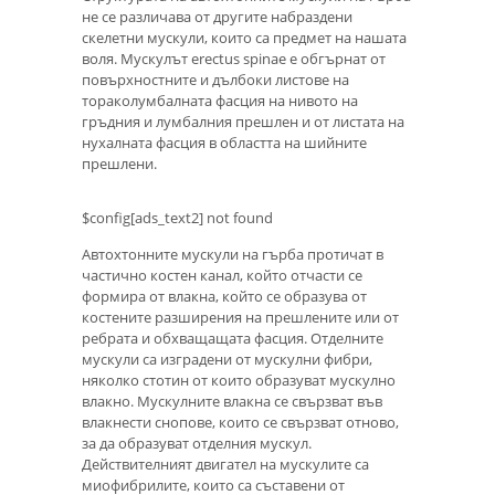
не се различава от другите набраздени
скелетни мускули, които са предмет на нашата
воля. Мускулът erectus spinae е обгърнат от
повърхностните и дълбоки листове на
тораколумбалната фасция на нивото на
гръдния и лумбалния прешлен и от листата на
нухалната фасция в областта на шийните
прешлени.
$config[ads_text2] not found
Автохтонните мускули на гърба протичат в
частично костен канал, който отчасти се
формира от влакна, който се образува от
костените разширения на прешлените или от
ребрата и обхващащата фасция. Отделните
мускули са изградени от мускулни фибри,
няколко стотин от които образуват мускулно
влакно. Мускулните влакна се свързват във
влакнести снопове, които се свързват отново,
за да образуват отделния мускул.
Действителният двигател на мускулите са
миофибрилите, които са съставени от