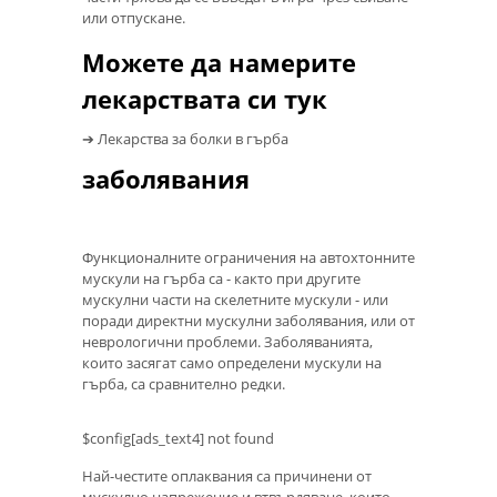
или отпускане.
Можете да намерите
лекарствата си тук
➔ Лекарства за болки в гърба
заболявания
Функционалните ограничения на автохтонните
мускули на гърба са - както при другите
мускулни части на скелетните мускули - или
поради директни мускулни заболявания, или от
неврологични проблеми. Заболяванията,
които засягат само определени мускули на
гърба, са сравнително редки.
$config[ads_text4] not found
Най-честите оплаквания са причинени от
мускулно напрежение и втвърдяване, които