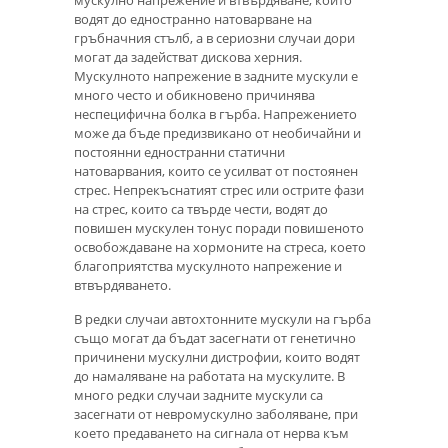
водят до едностранно натоварване на
гръбначния стълб, а в сериозни случаи дори
могат да задействат дискова херния.
Мускулното напрежение в задните мускули е
много често и обикновено причинява
неспецифична болка в гърба. Напрежението
може да бъде предизвикано от необичайни и
постоянни едностранни статични
натоварвания, които се усилват от постоянен
стрес. Непрекъснатият стрес или острите фази
на стрес, които са твърде чести, водят до
повишен мускулен тонус поради повишеното
освобождаване на хормоните на стреса, което
благоприятства мускулното напрежение и
втвърдяването.
В редки случаи автохтонните мускули на гърба
също могат да бъдат засегнати от генетично
причинени мускулни дистрофии, които водят
до намаляване на работата на мускулите. В
много редки случаи задните мускули са
засегнати от невромускулно заболяване, при
което предаването на сигнала от нерва към