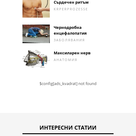
Сърдечен ритъм
KRPERPROZESSE
Чернодробна
енцефалопатия
ЗАБОЛЯВАНИЯ
Максиларен нерв
АНАТОМИЯ
$config[ads_kvadrat] not found
ИНТЕРЕСНИ СТАТИИ