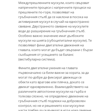
Междупрешленните мускули, които свързват
напречните процеси с напречните процеси на
прешлените по-горе, позволяват на
гръбначния стълб да се наклони в посока на
активирания мускул в случай на едностранно
свиване. Двустранното свиване на мускулите
води до разширение на гръбначния стълб.
Особено важно значение имат дълбоките
мускули на шията (субоципитални мускули). Те
позволяват фини двигателни движения на
главата, които могат да бъдат свързани с бързи
съобщения от усещането за баланс
(вестибуларна система).
Фините двигателни умения на главата
първоначално са били важни за хората, за да
могат по-добре да фиксират движещи се
обекти като врагове или плячка, докато се
движат едновременно. Взаимодействието на
различните автохтонни мускули на гърба е
толкова сложно, че определено движение на
гръбначния стълб подлежи на доброволен
контрол, но не и решението кои мускулни
части трябва да се въведат в игра чрез свиване