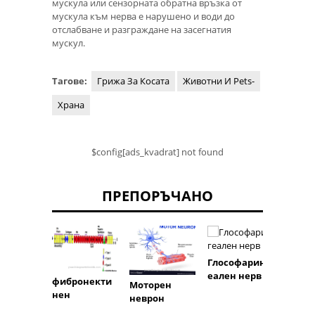
мускула или сензорната обратна връзка от
мускула към нерва е нарушено и води до
отслабване и разграждане на засегнатия
мускул.
Тагове:
Грижа За Косата
Животни И Pets-
Храна
$config[ads_kvadrat] not found
ПРЕПОРЪЧАНО
Глософаринг
еален нерв
фибронекти
Моторен
Подкл
нен
неврон
а вен