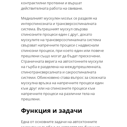
контрактилни протеини и вършат
действителната работа на свиване.
Медиалният мускулен мозък се разделя на
интерспинозната и трансверсоспиналната
система. Вътрешният мускул свързва
спинозните процеси един с друг, докато
мускулите на трансверсоспиналната система
свързват напречните процеси с надвиснали
спинозни процеси, при което един или повече
прешлени също могат да бъдат прескочени.
Страничната верига на автохтонните мускули
на гърба е разделена на междупрешленната,
спинотрансверсалната и сакроспиналната
системи. Обикновено става въпрос за сложната
мускулна връзка на напречните процеси един
към друг или на спинозните процеси към
напречните процеси на различни тела на
прешлени.
Функция и задачи
Една от основните задачи на автохтонните