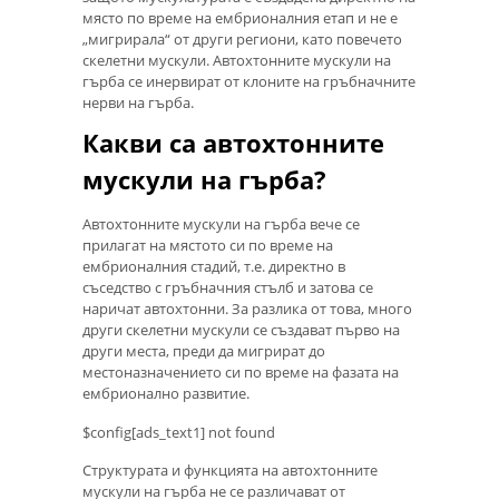
място по време на ембрионалния етап и не е
„мигрирала“ от други региони, като повечето
скелетни мускули. Автохтонните мускули на
гърба се инервират от клоните на гръбначните
нерви на гърба.
Какви са автохтонните
мускули на гърба?
Автохтонните мускули на гърба вече се
прилагат на мястото си по време на
ембрионалния стадий, т.е. директно в
съседство с гръбначния стълб и затова се
наричат ​​автохтонни. За разлика от това, много
други скелетни мускули се създават първо на
други места, преди да мигрират до
местоназначението си по време на фазата на
ембрионално развитие.
$config[ads_text1] not found
Структурата и функцията на автохтонните
мускули на гърба не се различават от