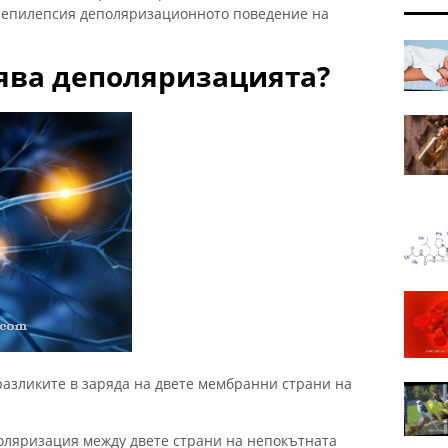
о епилепсия деполяризационното поведение на
ява деполяризацията?
азликите в заряда на двете мембранни страни на
оляризация между двете страни на непокътната