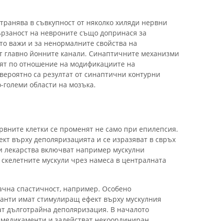
транява в съвкупност от няколко хиляди нервни
ързаност на невроните също допринася за
о важи и за ненормалните свойства на
т главно йонните канали. Синаптичните механизми
нят по отношение на модификациите на
вероятно са резултат от синаптични контурни
о-големи области на мозъка.
рвните клетки се променят не само при епилепсия.
кт върху деполяризацията и се изразяват в свръх
и лекарства включват например мускулни
 скелетните мускули чрез намеса в централната
ачна спастичност, например. Особено
анти имат стимулиращ ефект върху мускулния
т дълготрайна деполяризация. В началото
а медикаменти и задействат некоординиран