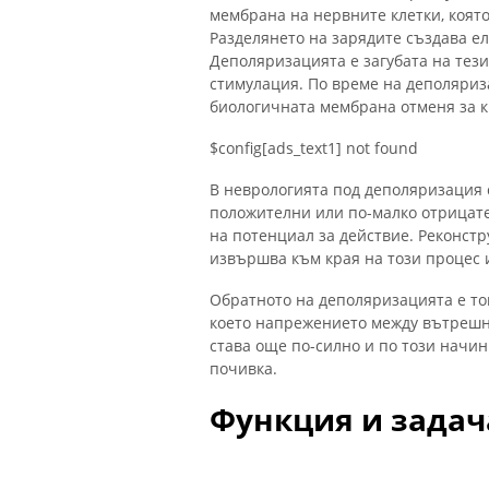
мембрана на нервните клетки, коят
Разделянето на зарядите създава е
Деполяризацията е загубата на тези
стимулация. По време на деполяриз
биологичната мембрана отменя за к
$config[ads_text1] not found
В неврологията под деполяризация
положителни или по-малко отрицате
на потенциал за действие. Реконст
извършва към края на този процес 
Обратното на деполяризацията е тов
което напрежението между вътрешн
става още по-силно и по този начин
почивка.
Функция и задач