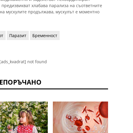
а предизвикват хлабава парализа на съответните
 на мускулите продължава, мускулът е моментно
от
Паразит
Бременност
[ads_kvadrat] not found
ЕПОРЪЧАНО