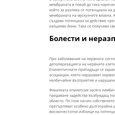
мембраната в покой до така нарече
който за разлика от потенциала на 
мембраната на мускулните влакна. А
създава потенциал за действие чре
калциеви йони. Така се получава св
Болести и нераз
При заболявания на нервната систе
деполяризацията на нервните клетк
Епилептичните припадъци се харак
асоциации, които нарушават нормалн
необичайни възприятия и нарушени
Фокалната епилепсия засяга лимбич
предаване задейства възбуждащ пос
области. По този начин собственит
претърпяват особено дълготрайна д
високочестотни изблици на потенциа