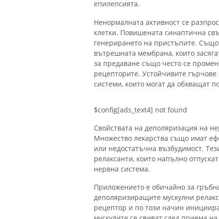
епилепсията.
Ненормалната активност се разпрос
клетки. Повишената синаптична св
генерирането на пристъпите. Същот
вътрешната мембрана, които засяга
за предаване също често се проме
рецепторите. Устойчивите гърчове 
системи, които могат да обхващат п
$config[ads_text4] not found
Свойствата на деполяризация на не
Множество лекарства също имат ефе
или недостатъчна възбудимост. Тез
релаксанти, които напълно отпускат
нервна система.
Приложението е обичайно за гръбн
деполяризиращите мускулни релакс
рецептор и по този начин инициира
мускулите се свиват след приема н