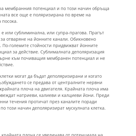
ира мембранния потенциал и по този начин обръща
ната все още е поляризирана по време на
 посока.
 е или сублиминална, или супра-прагова. Прагът
 за отваряне на йонните канали. Обикновено
V. По-големите стойности придвижват йонните
енциал за действие. Сублималната деполяризация
върне към почиващия мембранен потенциал и не
йствие.
клетки могат да бъдат деполяризирани и когато
Възбуждането се предава от централните нервни
 крайната плоча на двигателя. Крайната плоча има
овеждат натриеви, калиеви и калциеви йони. Преди
онни течения протичат през каналите поради
по този начин деполяризират мускулната клетка.
а крайната плоча се увеличава от потенциала на