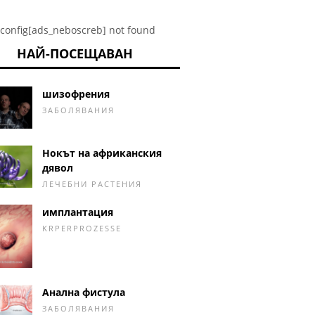
config[ads_neboscreb] not found
НАЙ-ПОСЕЩАВАН
шизофрения
ЗАБОЛЯВАНИЯ
Нокът на африканския
дявол
ЛЕЧЕБНИ РАСТЕНИЯ
имплантация
KRPERPROZESSE
Анална фистула
ЗАБОЛЯВАНИЯ