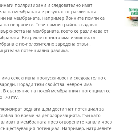
винаги поляризирани и следователно имат
ал на мембраната е резултат от различната
ани на мембраната. Например йонните помпи са
 на невроните. Тези помпи трайно създават
ърхността на мембраната, което се различава от
ембраната. Вътреклетъчното има излишък от
брана е по-положително заредена отвън,
рицателна потенциална разлика.
има селективна пропускливост и следователно е
заряди. Поради тези свойства, неврон има
. В състояние на покой мембранният потенциал се
о -70 mV.
ляризират веднага щом достигнат потенциал за
слабва по време на деполяризацията, тъй като
е вливат в мембраната през отворените канали чрез
т съществуващия потенциал. Например, натриевите