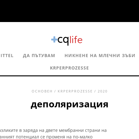
ITTEL
ДА ПЪТУВАМ
НИКНЕНЕ НА МЛЕЧНИ ЗЪБИ
KRPERPROZESSE
ОСНОВЕН
/
KRPERPROZESSE
/ 2020
деполяризация
азликите в заряда на двете мембранни страни на
анният потенциал се променя на по-малко