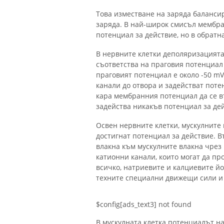
Това изместване на заряда баланс
заряда. В най-широк смисъл мембра
потенциал за действие, но в обратна
В нервните клетки деполяризацията
съответства на праговия потенциал
праговият потенциал е около -50 m
канали до отвора и задействат пот
кара мембранния потенциал да се 
задейства никакъв потенциал за де
Освен нервните клетки, мускулните 
достигнат потенциал за действие. 
влакна към мускулните влакна чрез
катионни канали, които могат да пр
всичко, натриевите и калциевите й
техните специални движещи сили и 
$config[ads_text3] not found
В мускулната клетка потенциалът н