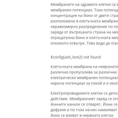
Мембраните на здравите клетки са 
мембранен потенциал. Този потенци
концентрация на йони от двете стр
разположени в клетъчната мембрана
неравномерно разпределение по пов
заряда от вътрешната страна на м
отрицателни йони и клетъчната мем
отколкото отвътре. Това води до от
$config[ads_text2] not found
Клетъчната мембрана на невроните 
различно пропусклива за различни 
електрически мембранен потенциал
нарича потенциал за покой и е окол
Електропроводимите клетки се депо
действие. Мембранният заряд се от
йонните канали се отварят. Йони с
дифузия и по този начин намалява
йони се вливат в нервната клетка.