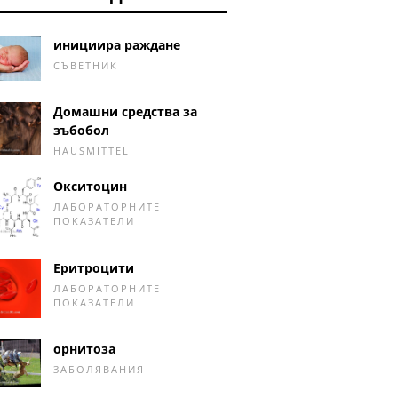
инициира раждане
СЪВЕТНИК
Домашни средства за
зъбобол
HAUSMITTEL
Окситоцин
ЛАБОРАТОРНИТЕ
ПОКАЗАТЕЛИ
Еритроцити
ЛАБОРАТОРНИТЕ
ПОКАЗАТЕЛИ
орнитоза
ЗАБОЛЯВАНИЯ