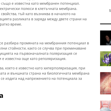
о също е известна като мембранен потенциал.
лектрически полюси в клетъчната мембрана.
$
 свойства, тъй като възниква в началото на
ацията разликата в заряда между двете страни на
ратко време.
 се разбира промяната на мембранния потенциал в
лни стойности, както се случва при преминаване
рукцията на първоначалната поляризация се
и е известна още като реполяризация.
а, което е известно като хиперполяризация, при
ата и външната страна на биологичната мембрана
 се издига над напрежението на потенциала за
а