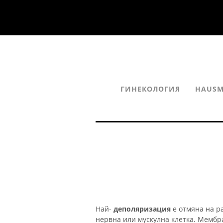
ГИНЕКОЛОГИЯ
HAUSM
Най-
деполяризация
е отмяна на р
нервна или мускулна клетка. Мембр