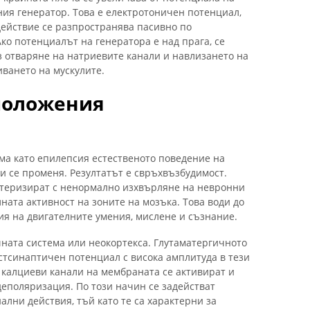
ния генератор. Това е електротоничен потенциал,
действие се разпространява пасивно по
ко потенциалът на генератора е над прага, се
з отваряне на натриевите канали и навлизането на
иването на мускулите.
положения
ма като епилепсия естественото поведение на
и се променя. Резултатът е свръхвъзбудимост.
теризират с ненормално изхвърляне на невронни
ата активност на зоните на мозъка. Това води до
я на двигателните умения, мислене и съзнание.
ната система или неокортекса. Глутаматергичното
тсинаптичен потенциал с висока амплитуда в тези
е калциеви канали на мембраната се активират и
еполяризация. По този начин се задействат
лни действия, тъй като те са характерни за