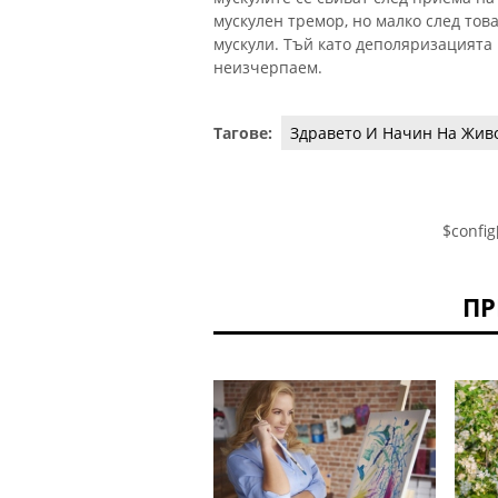
мускулен тремор, но малко след тов
мускули. Тъй като деполяризацията
неизчерпаем.
Тагове:
Здравето И Начин На Жив
$config
ПР