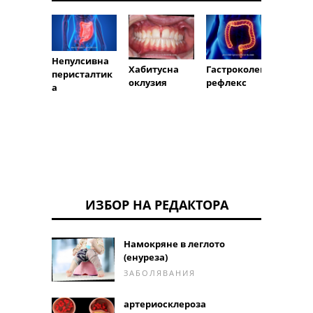
Непулсивна
Хабитусна
разте
Гастроколен
перисталтик
оклузия
рефлекс
а
ИЗБОР НА РЕДАКТОРА
Намокряне в леглото
(енуреза)
ЗАБОЛЯВАНИЯ
артериосклероза