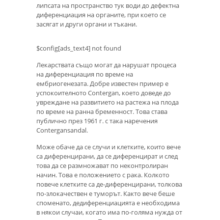
липсата на пространство тук води до дефектна
диференциация на органите, при което се
засягат и други органи и тъкани.
$config[ads_text4] not found
Лекарствата също могат да нарушат процеса
на диференциация по време на
ембриогенезата. Добре известен пример е
успокоителното Contergan, което доведе до
увреждане на развитието на растежа на плода
по време на ранна бременност. Това става
публично през 1961 г. с така наречения
Contergansandal.
Може обаче да се случи и клетките, които вече
са диференцирани, да се диференцират и след
това да се размножават по неконтролиран
начин. Това е положението с рака. Колкото
повече клетките са де-диференцирани, толкова
по-злокачествен е туморът. Както вече беше
споменато, дедиференциацията е необходима
в някои случаи, когато има по-голяма нужда от