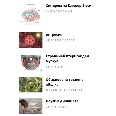
Синдром на Клювер-Бюси
ЗАБОЛЯВАНИЯ
ингресия
KRPERPROZESSE
Страничен птеригоиден
мускул
АНАТОМИЯ
Обикновена трънена
ябълка
ЛЕЧЕБНИ РАСТЕНИЯ
Паузи в дишането
СИМПТОМИ