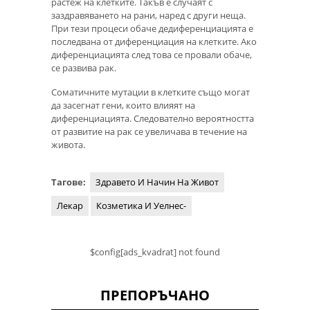
растеж на клетките. Такъв е случаят с
заздравяването на рани, наред с други неща.
При тези процеси обаче дедиференциацията е
последвана от диференциация на клетките. Ако
диференциацията след това се провали обаче,
се развива рак.
Соматичните мутации в клетките също могат
да засегнат гени, които влияят на
диференциацията. Следователно вероятността
от развитие на рак се увеличава в течение на
живота.
Тагове:
Здравето И Начин На Живот
Лекар
Козметика И Уелнес-
$config[ads_kvadrat] not found
ПРЕПОРЪЧАНО