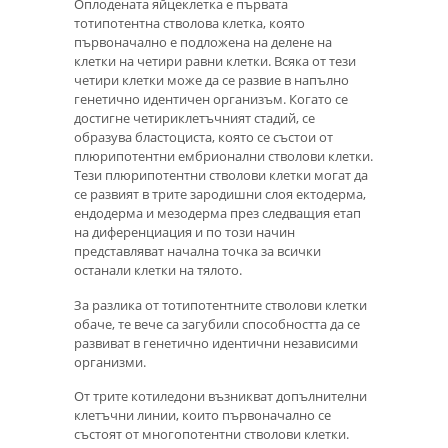
Оплодената яйцеклетка е първата
тотипотентна стволова клетка, която
първоначално е подложена на делене на
клетки на четири равни клетки. Всяка от тези
четири клетки може да се развие в напълно
генетично идентичен организъм. Когато се
достигне четириклетъчният стадий, се
образува бластоциста, която се състои от
плюрипотентни ембрионални стволови клетки.
Тези плюрипотентни стволови клетки могат да
се развият в трите зародишни слоя ектодерма,
ендодерма и мезодерма през следващия етап
на диференциация и по този начин
представляват начална точка за всички
останали клетки на тялото.
За разлика от тотипотентните стволови клетки
обаче, те вече са загубили способността да се
развиват в генетично идентични независими
организми.
От трите котиледони възникват допълнителни
клетъчни линии, които първоначално се
състоят от многопотентни стволови клетки.