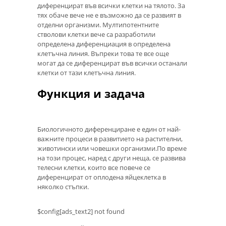
диференцират във всички клетки на тялото. За
тях обаче вече не е възможно да се развият в
отделни организми. Мултипотентните
стволови клетки вече са разработили
определена диференциация в определена
клетъчна линия. Въпреки това те все още
могат да се диференцират във всички останали
клетки от тази клетъчна линия.
Функция и задача
Биологичното диференциране е един от най-
важните процеси в развитието на растителни,
животински или човешки организми.По време
на този процес, наред с други неща, се развива
телесни клетки, които все повече се
диференцират от оплодена яйцеклетка в
няколко стъпки.
$config[ads_text2] not found