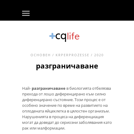
ОСНОВЕН
/
KRPERPROZESSE
/ 2020
разграничаване
Най-
разграничаване
в биологията отбелязва
прехода от лошо диференцирано към силно
диференцирано състояние. Този процес е от
особено значение по време на развитието на
оплодената яйцеклетка в цялостен организъм.
Нарушенията в процеса на диференциация
могат да доведат до сериозни заболявания като
рак или малформации.