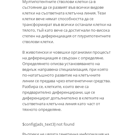
Мултипотентните стволови клетки са в
състояние да се развият във всички видове
клетки на съответната клетъчна линия. Тези
клетки вече нямат способността да се
трансформират във всички останали клетки на
тялото, тъй като вече са достигнали по-висока
степен на диференциация от плурипотентните
стволови клетки.
В животински и човешки организми процесът
на диференциация е свързан с определяне.
Определянето описва установяването на
веднъж направена специализация, при която
по-нататъшното развитие на клетъчните
линии се предава чрез епигенетични средства.
Разбира се, клетките, които вече са
предварително диференцирани, ще се
диференцират допълнително в клетките на
съответната клетъчна линия като част от
тяхното определяне.
$config[ads_text3] not found
Въпреки че цялата генетична информация на