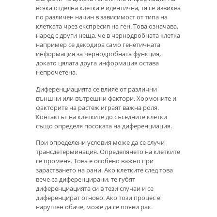
всяка отделна клетка е идентична, тя се извиква
по различен начин в зависимост от типа на
клетката чрез експресия на ген. Това означава,
наред с други неща, че в чернодробната клетка
например се декодира само генетичната
информация за чернодробната функция,
докато цялата друга информация остава
непрочетена.
Диференциацията се влияе от различни
външни или вътрешни фактори. Хормоните и
факторите на растеж играят важна роля.
Контактът на клетките до съседните клетки
също определя посоката на диференциация.
При определени условия може да се случи
трансдетерминация. Определянето на клетките
се променя. Това е особено важно при
зарастването на рани. Ако клетките след това
вече са диференцирани, те губят
диференциацията си в тези случаи и се
диференцират отново. Ако този процес е
нарушен обаче, може да се появи рак.