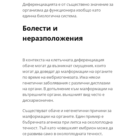
Диференциацията е от съществено значение за
организма да функционира изобщо като
единна биологична система.
Болести и
неразположения
В контекста на клетъчната диференциация
обаче могат да възникнат смущения, които
могат да доведат до малформации на органите
по време на ембриогенезата. Има някои
генетични заболявания с различни дисплазии
на органи. В допълнение към малформации на
вътрешните органи, външният вид често е
дисхармоничен.
Съществуват обаче и негенетични причини за
малформации на органите. Един пример е
бъбречната агенеза при липса на околоплодна
течност. Тъй като човешкият ембрион може да
се развива само в околоплодната течност,