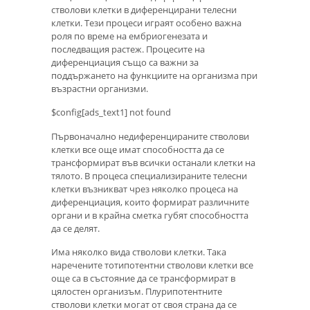
стволови клетки в диференцирани телесни
клетки. Тези процеси играят особено важна
роля по време на ембриогенезата и
последващия растеж. Процесите на
диференциация също са важни за
поддържането на функциите на организма при
възрастни организми.
$config[ads_text1] not found
Първоначално недиференцираните стволови
клетки все още имат способността да се
трансформират във всички останали клетки на
тялото. В процеса специализираните телесни
клетки възникват чрез няколко процеса на
диференциация, които формират различните
органи и в крайна сметка губят способността
да се делят.
Има няколко вида стволови клетки. Така
наречените тотипотентни стволови клетки все
още са в състояние да се трансформират в
цялостен организъм. Плурипотентните
стволови клетки могат от своя страна да се