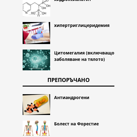
хипертриглицеридемия
Цитомегалия (включващо
заболяване на тялото)
ПРЕПОРЪЧАНО
Антиандрогени
Болест на Форестие