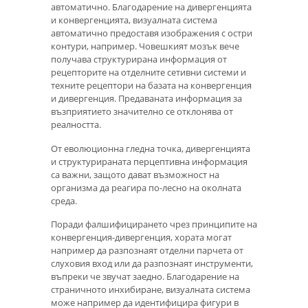
автоматично. Благодарение на дивергенцията
и конвергенцията, визуалната система
автоматично предоставя изображения с остри
контури, например. Човешкият мозък вече
получава структурирана информация от
рецепторите на отделните сетивни системи и
техните рецептори на базата на конвергенция
и дивергенция. Предаваната информация за
възприятието значително се отклонява от
реалността.
От еволюционна гледна точка, дивергенцията
и структурираната перцептивна информация
са важни, защото дават възможност на
организма да реагира по-лесно на околната
среда.
Поради фалшифицирането чрез принципите на
конвергенция-дивергенция, хората могат
например да разпознаят отделни парчета от
слуховия вход или да разпознаят инструменти,
въпреки че звучат заедно. Благодарение на
страничното инхибиране, визуалната система
може например да идентифицира фигури в