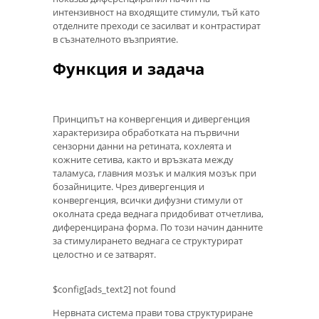
интензивност на входящите стимули, тъй като
отделните преходи се засилват и контрастират
в съзнателното възприятие.
Функция и задача
Принципът на конвергенция и дивергенция
характеризира обработката на първични
сензорни данни на ретината, кохлеята и
кожните сетива, както и връзката между
таламуса, главния мозък и малкия мозък при
бозайниците. Чрез дивергенция и
конвергенция, всички дифузни стимули от
околната среда веднага придобиват отчетлива,
диференцирана форма. По този начин данните
за стимулирането веднага се структурират
целостно и се затварят.
$config[ads_text2] not found
Нервната система прави това структуриране