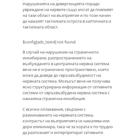
Нарушенията на дивергенцията поради
увреждане на нервите също могат да повлияят
на тази област на възприятие и по този начин
да намалят тактилната острота в хаптичната и
тактилната област.
$config[ads_text4] not found
В случай на нарушение на страничното
инхибиране, разпространението на
възбуждането в централната нервна система
вече не е ограничено пространствено, което
може да доведе до свръхвъзбудимост на
нервната система. Мозъкът вече не получава
ясно структурирана информация от сетивните
системи от свръхвъзбудена нервна система с
намалена странична инхибиция.
С всички оплаквания, свързани с
разминаването на нервната система,
контрастът на възприятията се намалява или
дори елиминира, така че за хората е по-трудно
да разпознаят и интерпретират сетивните