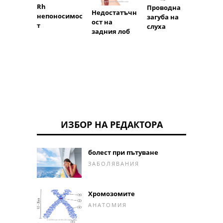
Хипог
Rh
Проводна
Недостатъчн
булин
непоносимос
загуба на
ост на
т
слуха
задния лоб
ИЗБОР НА РЕДАКТОРА
болест при пътуване
ЗАБОЛЯВАНИЯ
Хромозомите
АНАТОМИЯ