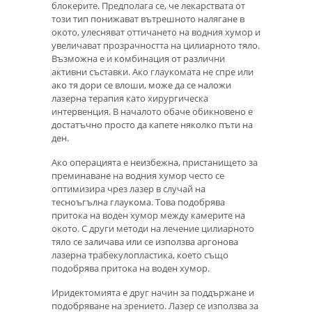
блокерите. Предполага се, че лекарствата от
този тип понижават вътрешното налягане в
окото, улесняват оттичането на водния хумор и
увеличават прозрачността на цилиарното тяло.
Възможна е и комбинация от различни
активни съставки. Ако глаукомата не спре или
ако тя дори се влоши, може да се наложи
лазерна терапия като хирургическа
интервенция. В началото обаче обикновено е
достатъчно просто да капете няколко пъти на
ден.
Ако операцията е неизбежна, пристанището за
преминаване на водния хумор често се
оптимизира чрез лазер в случай на
тесноъгълна глаукома. Това подобрява
притока на воден хумор между камерите на
окото. С други методи на лечение цилиарното
тяло се заличава или се използва аргонова
лазерна трабекулопластика, което също
подобрява притока на воден хумор.
Иридектомията е друг начин за поддържане и
подобряване на зрението. Лазер се използва за