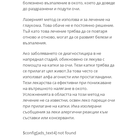
болезнено възпаление в окото, което да доведе
до раздразнени и подути очи.
Лазерният метод се използва и за лечение на
глаукома. Това обаче не е постоянно решение.
Тъй като това лечение трябва да се повтаря
отново и отново, могат да се развият белези и
възпаления.
Ако заболяването се диагностицира в не
напреднал стадий, обикновено се лекува с
помощта на капки за очи. Тези капки трябва да
се прилагат цял ​​живот.За това често се
използват алфа агонисти или простагландини.
Тези лекарства са ефективни при понижаване
на вътрешното налягане в окото.
Усложненията в областта на този метод на
лечение не са известни, освен леко парещи очи
при прилагане на капки. Има изолирани
съобщения за леки алергични реакции към
съставки или консерванти.
$config[ads_text4] not found