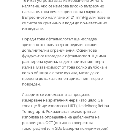
Те имат устройства за измерване на очното
налягане. Ако се измерва високо вътреочно
налягане, това вече е признак на глаукома.
Вътреочното налягане от 21 mmHg или повече
се счита за критично и води до по-нататъшно
изследване.
Поради това офталмологът ще изследва
зрителното поле, за да определи всички
допълнителни ограничения. Освен това
фундусът се изследва с офталмоскоп. Ще има
разширена кухина, където зрителният нерв
излиза. В зависимост от това колко дълбока и
колко обширна е тази кухина, може да се
прецени до каква степен зрителният нерв е
повреден.
Лазерите се използват и за прецизно
измерване на зрителния нерв като цяло. За
това ще бъде използван HRT (Heidelberg Retina
Tomograph). Рохиалната пахиметрия се
използва за определяне на дебелината на
роговицата. OCT (оптична кохерентна
томография) или GDx (лазерна поляриметрия)