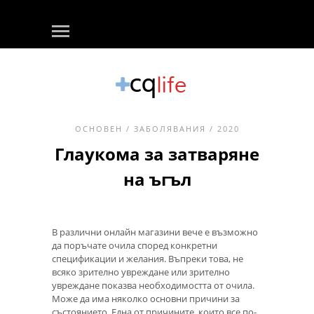
ОСНОВЕН
/
ЗАБОЛЯВАНИЯ
/ 2020
Глаукома за затваряне
на ъгъл
В различни онлайн магазини вече е възможно
да поръчате очила според конкретни
спецификации и желания. Въпреки това, не
всяко зрително увреждане или зрително
увреждане показва необходимостта от очила.
Може да има няколко основни причини за
състоянието. Една от причините, които все по-