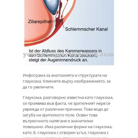
Инфограма за анатомията и структурата на
глаукома. Кликнете върху изображението, за
да го увеличите.
Глаукома, разговорно известна като глаукома,
се проявява във факта, че зрителният нерв се
уврежда от различни причини. Това води до
загуба на зрителното поле. Освен това
вътреочното налягане е значително
повишено. Има различни форми на глаукома,
като: Б. глаукома с отворен ъгъл, глаукома с