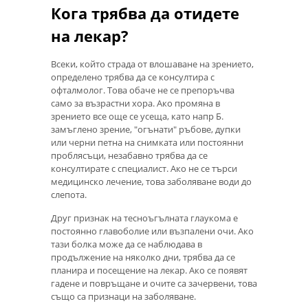
Кога трябва да отидете
на лекар?
Всеки, който страда от влошаване на зрението,
определено трябва да се консултира с
офталмолог. Това обаче не се препоръчва
само за възрастни хора. Ако промяна в
зрението все още се усеща, като напр Б.
замъглено зрение, "огънати" ръбове, дупки
или черни петна на снимката или постоянни
проблясъци, незабавно трябва да се
консултирате с специалист. Ако не се търси
медицинско лечение, това заболяване води до
слепота.
Друг признак на тесноъгълната глаукома е
постоянно главоболие или възпалени очи. Ако
тази болка може да се наблюдава в
продължение на няколко дни, трябва да се
планира и посещение на лекар. Ако се появят
гадене и повръщане и очите са зачервени, това
също са признаци на заболяване.