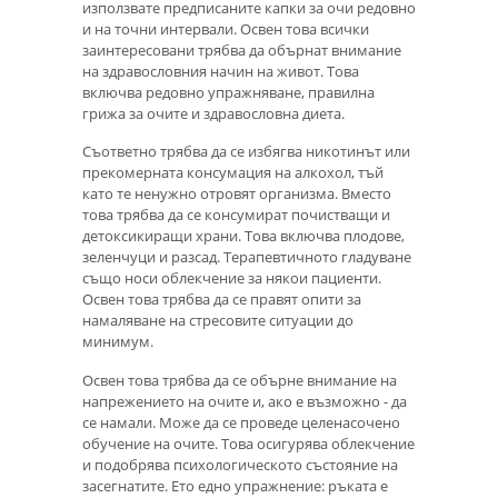
използвате предписаните капки за очи редовно
и на точни интервали. Освен това всички
заинтересовани трябва да обърнат внимание
на здравословния начин на живот. Това
включва редовно упражняване, правилна
грижа за очите и здравословна диета.
Съответно трябва да се избягва никотинът или
прекомерната консумация на алкохол, тъй
като те ненужно отровят организма. Вместо
това трябва да се консумират почистващи и
детоксикиращи храни. Това включва плодове,
зеленчуци и разсад. Терапевтичното гладуване
също носи облекчение за някои пациенти.
Освен това трябва да се правят опити за
намаляване на стресовите ситуации до
минимум.
Освен това трябва да се обърне внимание на
напрежението на очите и, ако е възможно - да
се намали. Може да се проведе целенасочено
обучение на очите. Това осигурява облекчение
и подобрява психологическото състояние на
засегнатите. Ето едно упражнение: ръката е