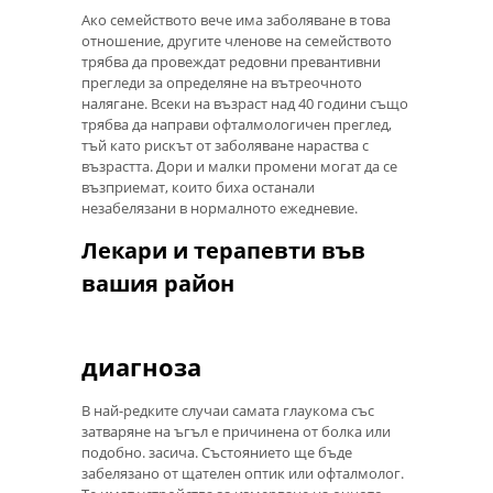
Ако семейството вече има заболяване в това
отношение, другите членове на семейството
трябва да провеждат редовни превантивни
прегледи за определяне на вътреочното
налягане. Всеки на възраст над 40 години също
трябва да направи офталмологичен преглед,
тъй като рискът от заболяване нараства с
възрастта. Дори и малки промени могат да се
възприемат, които биха останали
незабелязани в нормалното ежедневие.
Лекари и терапевти във
вашия район
диагноза
В най-редките случаи самата глаукома със
затваряне на ъгъл е причинена от болка или
подобно. засича. Състоянието ще бъде
забелязано от щателен оптик или офталмолог.