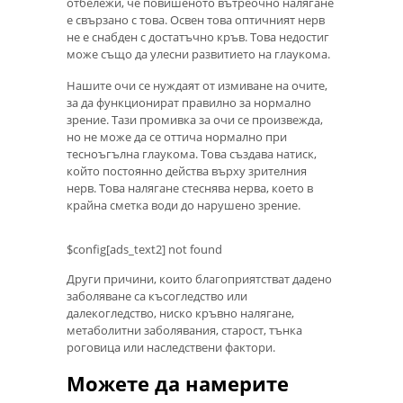
отбележи, че повишеното вътреочно налягане
е свързано с това. Освен това оптичният нерв
не е снабден с достатъчно кръв. Това недостиг
може също да улесни развитието на глаукома.
Нашите очи се нуждаят от измиване на очите,
за да функционират правилно за нормално
зрение. Тази промивка за очи се произвежда,
но не може да се оттича нормално при
тесноъгълна глаукома. Това създава натиск,
който постоянно действа върху зрителния
нерв. Това налягане стеснява нерва, което в
крайна сметка води до нарушено зрение.
$config[ads_text2] not found
Други причини, които благоприятстват дадено
заболяване са късогледство или
далекогледство, ниско кръвно налягане,
метаболитни заболявания, старост, тънка
роговица или наследствени фактори.
Можете да намерите