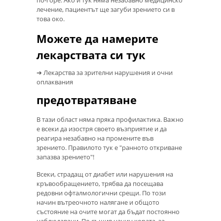
лечение, пациентът ще загуби зрението си в
това око.
Можете да намерите
лекарствата си тук
➔ Лекарства за зрителни нарушения и очни
оплаквания
предотвратяване
В тази област няма пряка профилактика. Важно
е всеки да изостря своето възприятие и да
реагира незабавно на промените във
зрението. Правилото тук е "ранното откриване
запазва зрението"!
Всеки, страдащ от диабет или нарушения на
кръвообращението, трябва да посещава
редовни офталмологични срещи. По този
начин вътреочното налягане и общото
състояние на очите могат да бъдат постоянно