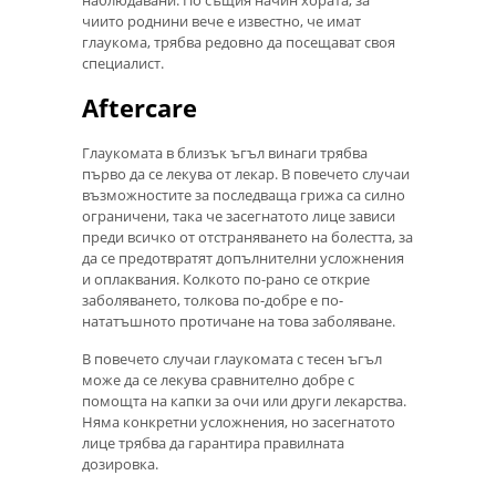
наблюдавани. По същия начин хората, за
чиито роднини вече е известно, че имат
глаукома, трябва редовно да посещават своя
специалист.
Aftercare
Глаукомата в близък ъгъл винаги трябва
първо да се лекува от лекар. В повечето случаи
възможностите за последваща грижа са силно
ограничени, така че засегнатото лице зависи
преди всичко от отстраняването на болестта, за
да се предотвратят допълнителни усложнения
и оплаквания. Колкото по-рано се открие
заболяването, толкова по-добре е по-
нататъшното протичане на това заболяване.
В повечето случаи глаукомата с тесен ъгъл
може да се лекува сравнително добре с
помощта на капки за очи или други лекарства.
Няма конкретни усложнения, но засегнатото
лице трябва да гарантира правилната
дозировка.