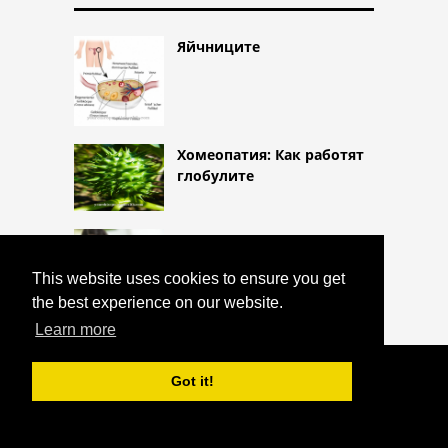
Яйчниците
Хомеопатия: Как работят
глобулите
изследване на урината
This website uses cookies to ensure you get
the best experience on our website.
Learn more
COPYRIGHT 2026 HTTPS://CQLIFE.NET
Got it!
ГЛАУКОМА ЗА ЗАТВАРЯНЕ НА ЪГЪЛ
^