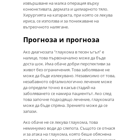
извършване на малка операция върху
конюнктивата, дермата и цилиарното тяло.
Хирургията на катаракта, при която се лекува
ириса, се използва и за понижаване на
вътреочното налягане.
Прогноза и прогноза
Ако диагнозата "глаукома в тесен ъгъл" е
налице, това първоначално може да бъде
доста шок. Има обаче добри перспективи за
живот без ограничения. Това заболяване не
може да бъде излекувано. Независимо от това,
незабавното офталмологично лечение може
да определи точно в какъв стадий на
заболяването се намира пациентът. Ако след
това започне подходящо лечение, глаукомата
може да бъде спряна. Зрението може да се
запази.
Ако обаче не се лекува глаукома, това
неминуемо води до слепота. Същото се отнася
и за атака на глаукома, която беше обяснена
по-горе. Ако и тук няма незабавно медицинско