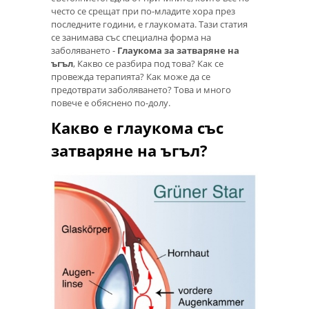
често се срещат при по-младите хора през
последните години, е глаукомата. Тази статия
се занимава със специална форма на
заболяването -
Глаукома за затваряне на
ъгъл
, Какво се разбира под това? Как се
провежда терапията? Как може да се
предотврати заболяването? Това и много
повече е обяснено по-долу.
Какво е глаукома със
затваряне на ъгъл?