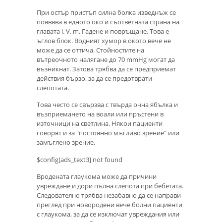
При остър пристъп силна болка изведнъж се
появява в едното око и съответната страна на
главата i. V. m. Гадене и повръщане. Това е
ъглов блок. Водният хумор в окото вече не
може да се оттича. Стойностите на
вътреочното налягане до 70 mmHg могат да
възникнат. Затова трябва да се предприемат
действия бързо, за да се предотврати
слепотата.
Това често се свързва с твърда очна ябълка и
възприемането на воали или пръстени в
източници на светлина. Някои пациенти
говорят и за "постоянно мъгливо зрение" или
замъглено зрение.
$config[ads_text3] not found
Вродената глаукома може да причини
увреждане и дори пълна слепота при бебетата.
Следователно трябва незабавно да се направи
преглед при новородени вече болни пациенти
с глаукома, за да се изключат увреждания или