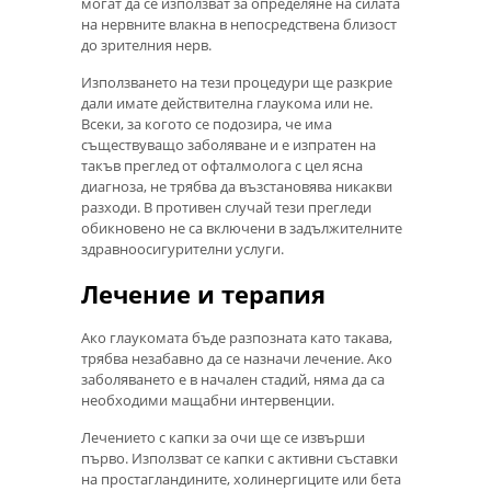
могат да се използват за определяне на силата
на нервните влакна в непосредствена близост
до зрителния нерв.
Използването на тези процедури ще разкрие
дали имате действителна глаукома или не.
Всеки, за когото се подозира, че има
съществуващо заболяване и е изпратен на
такъв преглед от офталмолога с цел ясна
диагноза, не трябва да възстановява никакви
разходи. В противен случай тези прегледи
обикновено не са включени в задължителните
здравноосигурителни услуги.
Лечение и терапия
Ако глаукомата бъде разпозната като такава,
трябва незабавно да се назначи лечение. Ако
заболяването е в начален стадий, няма да са
необходими мащабни интервенции.
Лечението с капки за очи ще се извърши
първо. Използват се капки с активни съставки
на простагландините, холинергиците или бета