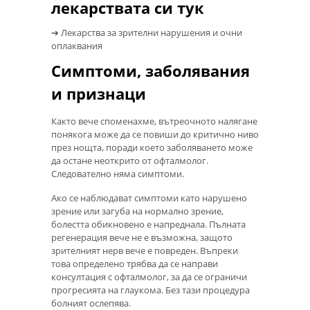
лекарствата си тук
➔ Лекарства за зрителни нарушения и очни
оплаквания
Симптоми, заболявания
и признаци
Както вече споменахме, вътреочното налягане
понякога може да се повиши до критично ниво
през нощта, поради което заболяването може
да остане неоткрито от офталмолог.
Следователно няма симптоми.
Ако се наблюдават симптоми като нарушено
зрение или загуба на нормално зрение,
болестта обикновено е напреднала. Пълната
регенерация вече не е възможна, защото
зрителният нерв вече е повреден. Въпреки
това определено трябва да се направи
консултация с офталмолог, за да се ограничи
прогресията на глаукома. Без тази процедура
болният ослепява.