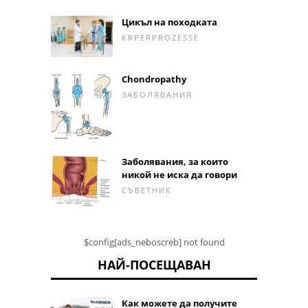
Цикъл на походката
KRPERPROZESSE
Chondropathy
ЗАБОЛЯВАНИЯ
Заболявания, за които
никой не иска да говори
СЪВЕТНИК
$config[ads_neboscreb] not found
НАЙ-ПОСЕЩАВАН
Как можете да получите