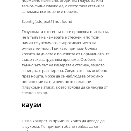
нормално налягане, вторична глаукома или
тесноъгълна глаукома, с която тази статия се
занимава все повече и повече.
$config[ads_text1] not found
Глаукомата с тесен ъгъл се проявява във факта,
че ъгълът на камерата е стеснен и по този
начин се увеличава съпротивлението на
очната течност. Тъй като при тази болест
кожата на дъгата е по-извита от нормалното, тя
също така затруднява дренажа. Особено на
тъмно ъгълът на камерата е стеснен, защото
зеницата е разширена. Следователно, особено
през нощта, може да се наблюдава огромно
повишение на вътреочното налягане
(глаукомна атака), което трябва да се лекува от
спешен лекар.
каузи
Няма конкретна причина, която да доведе до
глаукома. По принцип обаче трябва да се