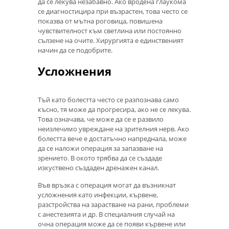
да се лекува незабавно. Ако вродена глаукома
се диагностицира при възрастен, това често се
показва от мътна роговица, повишена
чувствителност към светлина или постоянно
сълзене на очите. Хирургията е единственият
начин да се подобрите.
Усложнения
Тъй като болестта често се разпознава само
късно, тя може да прогресира, ако не се лекува.
Това означава, че може да се е развило
неизлечимо увреждане на зрителния нерв. Ако
болестта вече е достатъчно напреднала, може
да се наложи операция за запазване на
зрението. В окото трябва да се създаде
изкуствено създаден дренажен канал.
Във връзка с операция могат да възникнат
усложнения като инфекции, кървене,
разстройства на зарастване на рани, проблеми
с анестезията и др. В специалния случай на
очна операция може да се появи кървене или