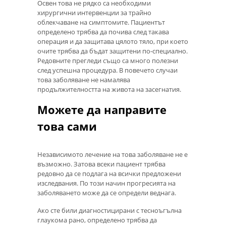
Освен това не рядко са необходими
хирургични интервенции за трайно
облекчаване на симптомите. Пациентът
определено трябва да почива след такава
операция и да защитава цялото тяло, при което
очите трябва да бъдат защитени по-специално.
Редовните прегледи също са много полезни
след успешна процедура. В повечето случаи
това заболяване не намалява
продължителността на живота на засегнатия.
Можете да направите
това сами
Независимото лечение на това заболяване не е
възможно. Затова всеки пациент трябва
редовно да се подлага на всички предложени
изследвания. По този начин прогресията на
заболяването може да се определи веднага.
Ако сте били диагностицирани с тесноъгълна
глаукома рано, определено трябва да