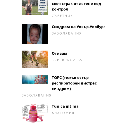
своя страх от летене под
контрол
СЪВЕТНИК
Синдром на Уокър-Уорбург
ЗАБОЛЯВАНИЯ
Отивам
KRPERPROZESSE
ТОРС (тежък остър
респираторен дистрес
синдром)
ЗАБОЛЯВАНИЯ
Tunica intima
АНАТОМИЯ