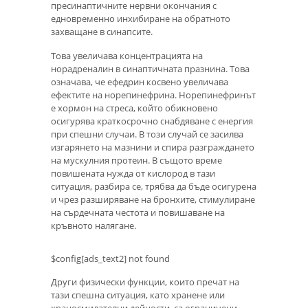
пресинаптичните нервни окончания с
едновременно инхибиране на обратното
захващане в синапсите.
Това увеличава концентрацията на
норадреналин в синаптичната празнина. Това
означава, че ефедрин косвено увеличава
ефектите на норепинефрина. Норепинефринът
е хормон на стреса, който обикновено
осигурява краткосрочно снабдяване с енергия
при спешни случаи. В този случай се засилва
изгарянето на мазнини и спира разграждането
на мускулния протеин. В същото време
повишената нужда от кислород в тази
ситуация, разбира се, трябва да бъде осигурена
и чрез разширяване на бронхите, стимулиране
на сърдечната честота и повишаване на
кръвното налягане.
$config[ads_text2] not found
Други физически функции, които пречат на
тази спешна ситуация, като хранене или
храносмилателни дейности, са ограничени.