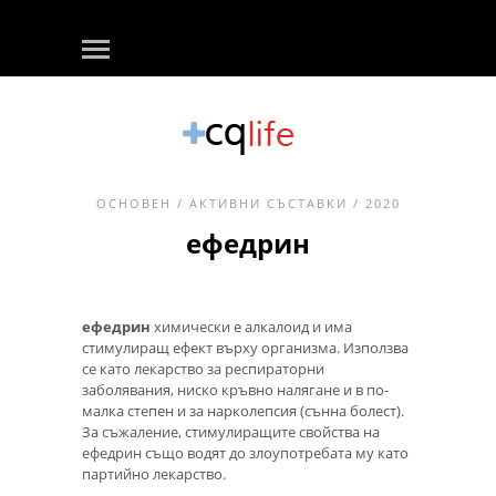
ОСНОВЕН
/
АКТИВНИ СЪСТАВКИ
/ 2020
ефедрин
ефедрин
химически е алкалоид и има
стимулиращ ефект върху организма. Използва
се като лекарство за респираторни
заболявания, ниско кръвно налягане и в по-
малка степен и за нарколепсия (сънна болест).
За съжаление, стимулиращите свойства на
ефедрин също водят до злоупотребата му като
партийно лекарство.