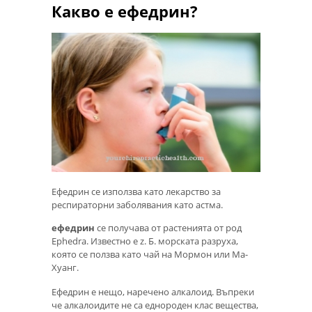
Какво е ефедрин?
Ефедрин се използва като лекарство за
респираторни заболявания като астма.
ефедрин
се получава от растенията от род
Ephedra. Известно е z. Б. морската разруха,
която се ползва като чай на Мормон или Ма-
Хуанг.
Ефедрин е нещо, наречено алкалоид. Въпреки
че алкалоидите не са еднороден клас вещества,