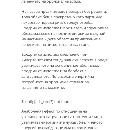
лечението на бронхиална астма.
На пазара преди имаше препарат без рецепта.
Това обаче беше прекратено като партийно
лекарство поради риск от злоупотреба.
Ефедрин се използва и при назални спрейове за
обеззаразяване на носните лигавици в случай
на настинка. Друга област на приложение е
лечението на ниско кръвно налягане.
Ефедрин се използва специално при
хипертония след епидурална анестезия. Поради
увеличаването на основния метаболизъм,
ефедрин се използва и за борба със
затлъстяването. По-високата енергийна
потребност на организма стимулира
изгарянето на мазнини.
$config[ads_text3] not found
Анаболният ефект по отношение на
увеличеното натрупване на протеини също
увеличава енергийните нужди. Увеличеното
енергийно снабдяване има положителни