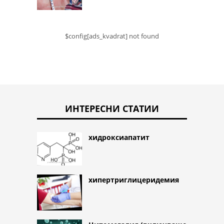
$config[ads_kvadrat] not found
ИНТЕРЕСНИ СТАТИИ
хидроксиапатит
хипертриглицеридемия