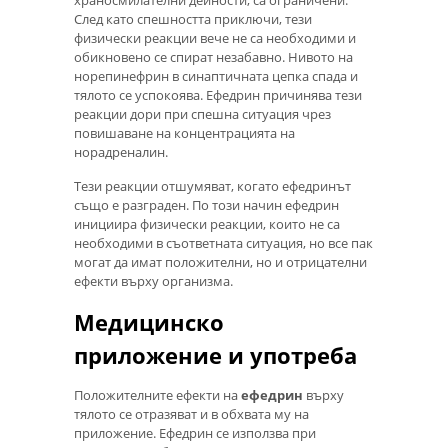
След като спешността приключи, тези
физически реакции вече не са необходими и
обикновено се спират незабавно. Нивото на
норепинефрин в синаптичната цепка спада и
тялото се успокоява. Ефедрин причинява тези
реакции дори при спешна ситуация чрез
повишаване на концентрацията на
норадреналин.
Тези реакции отшумяват, когато ефедринът
също е разграден. По този начин ефедрин
инициира физически реакции, които не са
необходими в съответната ситуация, но все пак
могат да имат положителни, но и отрицателни
ефекти върху организма.
Медицинско
приложение и употреба
Положителните ефекти на
ефедрин
върху
тялото се отразяват и в обхвата му на
приложение. Ефедрин се използва при