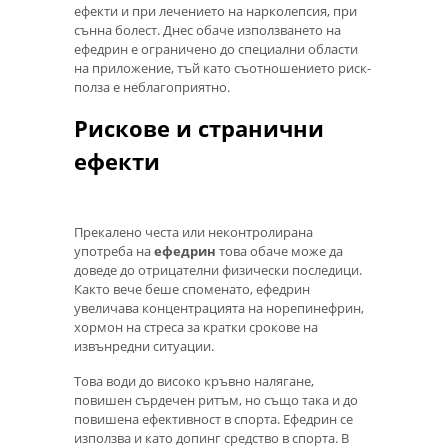
ефекти и при лечението на нарколепсия, при
сънна болест. Днес обаче използването на
ефедрин е ограничено до специални области
на приложение, тъй като съотношението риск-
полза е неблагоприятно.
Рискове и странични
ефекти
Прекалено честа или неконтролирана
употреба на
ефедрин
това обаче може да
доведе до отрицателни физически последици.
Както вече беше споменато, ефедрин
увеличава концентрацията на норепинефрин,
хормон на стреса за кратки срокове на
извънредни ситуации.
Това води до високо кръвно налягане,
повишен сърдечен ритъм, но също така и до
повишена ефективност в спорта. Ефедрин се
използва и като допинг средство в спорта. В