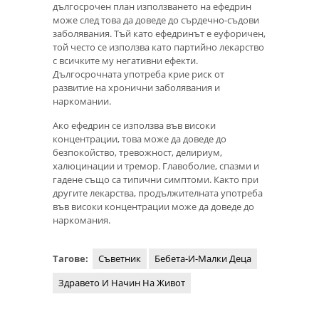
дългосрочен план използването на ефедрин
може след това да доведе до сърдечно-съдови
заболявания. Тъй като ефедринът е еуфоричен,
той често се използва като партийно лекарство
с всичките му негативни ефекти.
Дългосрочната употреба крие риск от
развитие на хронични заболявания и
наркомании.
Ако ефедрин се използва във високи
концентрации, това може да доведе до
безпокойство, тревожност, делириум,
халюцинации и тремор. Главоболие, спазми и
гадене също са типични симптоми. Както при
другите лекарства, продължителната употреба
във високи концентрации може да доведе до
наркомания.
Тагове:
Съветник
Бебета-И-Малки Деца
Здравето И Начин На Живот