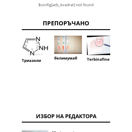
$config[ads_kvadrat] not found
ПРЕПОРЪЧАНО
белимумаб
Terbinafine
Триазоли
декса
н
ИЗБОР НА РЕДАКТОРА