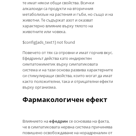
те имат някои общи свойства. Всички
алкалоиди са продукти на вторичния
метаболизъм на растения и гъби, но също и на
животни. Те съдържат азот и оказват
характерно влияние върху тялото на
животните или човека.
$config[ads_text1] not found
Повечето от тях са отровни и имат горчив вкус.
Ефедринът действа като индиректен
симпатомиметик върху симпатиковата
система и на тази основа развива характерните
си стимулиращи свойства, които могат да имат
както положителни, така и отрицателни ефекти
върху организма.
Фармакологичен ефект
Влиянието на
ефедрин
се основава на факта,
че в симпатиковата нервна система причинява
повишено освобождаване на норадреналин от