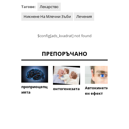
Тагове:
Лекарство
Никнене На Млечни Зъби
Лечения
$config[ads_kvadrat] not found
ПРЕПОРЪЧАНО
проприоцепц
Автокинетич
онтогенезата
Дължи
ията
ен ефект
крака