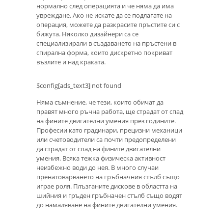
нормално след операцията и че няма да има
увреждане. Ако не искате да се подлагате на
операция, можете да разкрасите пръстите си с
бижута. Няколко дизайнери са се
специализирали в създаването на пръстени в
спирална форма, които дискретно покриват
възлите и над краката.
$config[ads_text3] not found
Няма съмнение, че тези, които обичат да
правят много ръчна работа, ще страдат от спад
на фините двигателни умения през годините.
Професии като градинари, прецизни механици
или счетоводители са почти предопределени
да страдат от спад на фините двигателни
умения. Всяка тежка физическа активност
неизбежно води до нея. В много случаи
пренатоварването на гръбначния стълб също
играе роля. Плъзганите дискове в областта на
шийния и гръден гръбначен стълб също водят
до намаляване на фините двигателни умения.