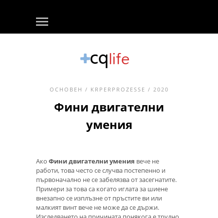
ОСНОВЕН
/
KRPERPROZESSE
/ 2020
Фини двигателни
умения
Ако
Фини двигателни умения
вече не
работи, това често се случва постепенно и
първоначално не се забелязва от засегнатите.
Примери за това са когато иглата за шиене
внезапно се изплъзне от пръстите ви или
малкият винт вече не може да се държи.
Изследването на причината понякога е трудно,