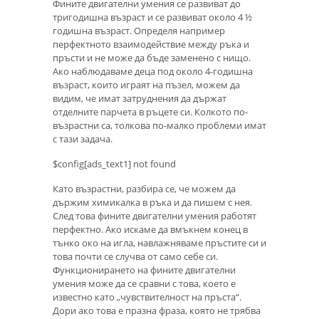
Фините двигателни умения се развиват до
тригодишна възраст и се развиват около 4 ½
годишна възраст. Определя например
перфектното взаимодействие между ръка и
пръсти и не може да бъде заменено с нищо.
Ако наблюдаваме деца под около 4-годишна
възраст, които играят на пъзел, можем да
видим, че имат затруднения да държат
отделните парчета в ръцете си. Колкото по-
възрастни са, толкова по-малко проблеми имат
с тази задача.
$config[ads_text1] not found
Като възрастни, разбира се, че можем да
държим химикалка в ръка и да пишем с нея.
След това фините двигателни умения работят
перфектно. Ако искаме да вмъкнем конец в
тънко око на игла, навлажняваме пръстите си и
това почти се случва от само себе си.
Функционирането на фините двигателни
умения може да се сравни с това, което е
известно като „чувствителност на пръста“.
Дори ако това е празна фраза, която не трябва