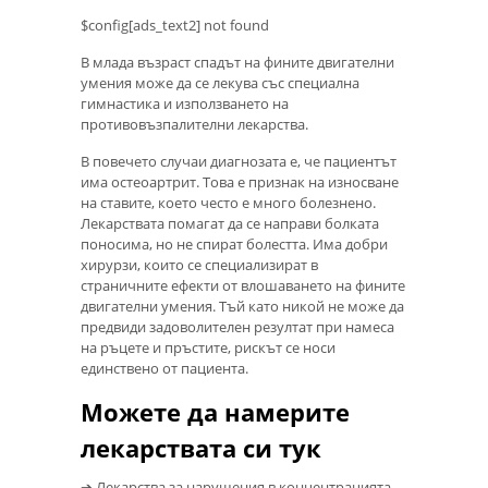
$config[ads_text2] not found
В млада възраст спадът на фините двигателни
умения може да се лекува със специална
гимнастика и използването на
противовъзпалителни лекарства.
В повечето случаи диагнозата е, че пациентът
има остеоартрит. Това е признак на износване
на ставите, което често е много болезнено.
Лекарствата помагат да се направи болката
поносима, но не спират болестта. Има добри
хирурзи, които се специализират в
страничните ефекти от влошаването на фините
двигателни умения. Тъй като никой не може да
предвиди задоволителен резултат при намеса
на ръцете и пръстите, рискът се носи
единствено от пациента.
Можете да намерите
лекарствата си тук
➔ Лекарства за нарушения в концентрацията