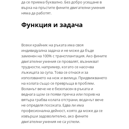
да се приема буквално. Без добро усещане в
върха на пръстите фините двигателни умения
няма да работят.
Функция и задача
Всеки крайник на ръката има своя
индивидуална задача и не може да бъде
заменен на 100% с трансплантация. Ако фините
двигателни умения се провалят, възникват
трудности, например, когато се насочва
лъжицата за супа. Това се отнася и за
използването на нож и вилица. Придвижването
на колата също се превръща в проблем.
Воланът вече не е безопасен в ръката и
веднага щом се появи пречка или порив на
вятъра грабва колата отстрани, водачът вече
не определя посоката. Едва ли има
професионална дейност, която да може да се
извърши задоволително, ако фините
двигателни умения не са успели.