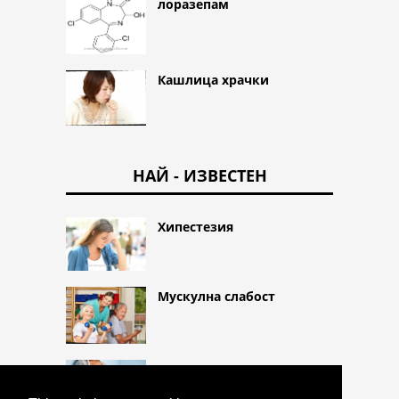
лоразепам
Кашлица храчки
НАЙ - ИЗВЕСТЕН
Хипестезия
Мускулна слабост
Кървене в края на
бременността