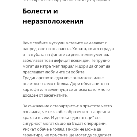
Болести и
неразположения
Вече слабите мускули в ставите намаляват с
напредване на възрастта. Хората, които страдат
от загубата на фините си двигателни умения,
забелязват този дефицит всеки ден. Те трудно
могат да изтръгнат парцал и дори да спрат да
преследват любимите си хобита.
Градинарството едва ли е възможно или е
възможно само с болка. Дори обелването на
картофи или зеленчуци се описва като много
досаден от засегнатите.
За съжаление остеоартритът в пръстите често
означава, че те са обезобразени от напречни
крака и възли. И двете „недостатъци“ със
сигурност могат също да бъдат оперирани.
Рискът обаче е голям. Никой не може да
гарантира, че пръстите ще могат да се движат