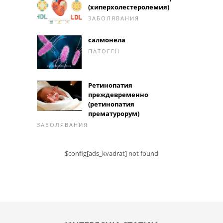
(хиперхолестеролемия)
ЗАБОЛЯВАНИЯ
салмонела
ПАТОГЕН
Ретинопатия
преждевременно
(ретинопатия
прематурорум)
ЗАБОЛЯВАНИЯ
$config[ads_kvadrat] not found