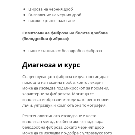
Цироза на черния дроб
Възпаление на черния дроб
високо кръвно налягане
Симптоми на фиброза на белите дробове
(белодробна фиброза):
вижте статията ⇒ белодробна фиброза
Диагноза и курс
Съществуващата фиброза се диагностицира с
помощта на тъканна проба, която лекарят
може да изследва под микроскоп за промени,
характерни за фиброзата. Могат да се
използват и образни методи като рентгенови
лъчи, ултразвук и компютърна томография.
Рентгенологичното изследване е често
използван метод, особено ако се подозира
белодробна фиброза, докато черният дроб
може да се изследва по-добре с ултразвуковото