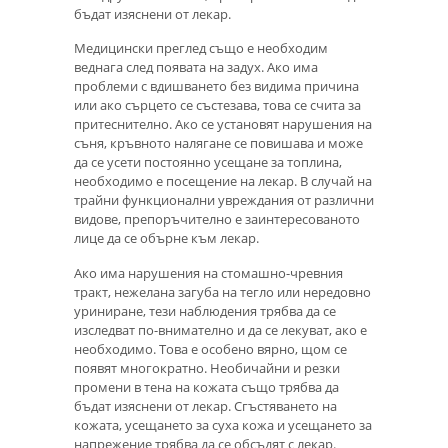
бъдат изяснени от лекар.
Медицински преглед също е необходим
веднага след появата на задух. Ако има
проблеми с вдишването без видима причина
или ако сърцето се състезава, това се счита за
притеснително. Ако се установят нарушения на
съня, кръвното налягане се повишава и може
да се усети постоянно усещане за топлина,
необходимо е посещение на лекар. В случай на
трайни функционални увреждания от различни
видове, препоръчително е заинтересованото
лице да се обърне към лекар.
Ако има нарушения на стомашно-чревния
тракт, нежелана загуба на тегло или нередовно
уриниране, тези наблюдения трябва да се
изследват по-внимателно и да се лекуват, ако е
необходимо. Това е особено вярно, щом се
появят многократно. Необичайни и резки
промени в тена на кожата също трябва да
бъдат изяснени от лекар. Сгъстяването на
кожата, усещането за суха кожа и усещането за
напрежение трябва да се обсъдят с лекар.