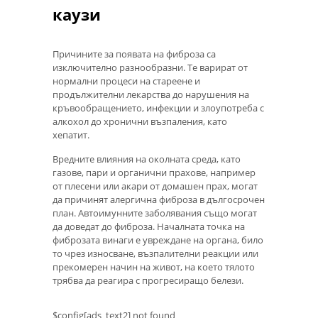
каузи
Причините за появата на фиброза са
изключително разнообразни. Те варират от
нормални процеси на стареене и
продължителни лекарства до нарушения на
кръвообращението, инфекции и злоупотреба с
алкохол до хронични възпаления, като
хепатит.
Вредните влияния на околната среда, като
газове, пари и органични прахове, например
от плесени или акари от домашен прах, могат
да причинят алергична фиброза в дългосрочен
план. Автоимунните заболявания също могат
да доведат до фиброза. Началната точка на
фиброзата винаги е увреждане на органа, било
то чрез износване, възпалителни реакции или
прекомерен начин на живот, на което тялото
трябва да реагира с прогресиращо белези.
$config[ads_text2] not found