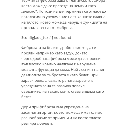
Терминът фиброза идва от латинското „фибра“,
което може да се преведе на немски като
„влакно“. По този начин терминът се отнася до
патологично увеличение на тъканните влакна
на тялото, което може да наруши функцията на
органа, засегнат от фиброза.
$config[ads_text1] not found
Фиброзата на белите дробове може да се
прояви например като задух, докато
чернодробната фиброза може да се прояви
във високо кръвно налягане и нарушена
мозъчна функция до кома. Най-лесният начин
да мислите за фиброзата е като белег. При
здрав човек, след като раната зарасне, в
увредената зона се развива повече
съединителна тъкан, която става видима като
белег.
Дори при фиброза има увреждане на
засегнатия орган, което може да има голямо
разнообразие от причини и на което тялото
реагира с белези.