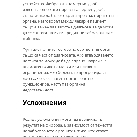
устройство. Фиброзата на черния дроб,
известна още като цироза на черния дроб,
също може да бъде открита чрез палпиране на
органа. Разговорът между лекар и пациент
също е важен за цялостна диагноза, за да може
да се свържат всички предишни заболявания с
фиброза.
Функционалните тестове на съответния орган
също са част от диагнозата. Ако втвърдяването
на тъканта може да бъде спряно навреме, е
възможен живот с малки или никакви
ограничения. Ако болестта е прогресирала
досега, че засегнатият орган вече не
функционира, настъпва органна
недостатъчност.
Усложнения
Редица усложнения могат да възникнат в
резултат на фиброза. В зависимост от тежестта
на заболяването органите и тъканите стават
по-твърди и по-малко еластични с