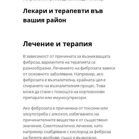
Лекари и терапевти във
вашия район
Лечение и терапия
В зависимост от причината за възникващата
фиброза, вариантите на терапията са
разнообразни. Лечението на фиброзата зависи
от основното заболяване. Например, ако
фиброзата е възпалителна, крайната цел е
спирането на възпалителния процес. Това
може да стане с помощта на кортизонови
препарати или имуносупресори.
Ако фиброзата е причинена от токсини или
злоупотреба с алкохол, избягването на
причинителните вещества е от съществено
значение. Симптоматично лечение, като
например снабдяване с кислород за фиброза
на белите дробове, също е възможно.