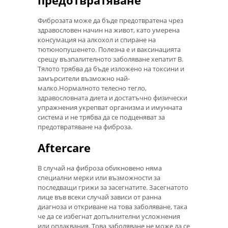
Фиброзата може да бъде предотвратена чрез
здравословен начин на живот, като умерена
консумация на алкохол и спиране на
тютюнопушенето. Полезна е и ваксинацията
срещу възпалителното заболяване хепатит В.
Тялото трябва да бъде изложено на токсини и
замърсители възможно най-
малко.Нормалното телесно тегло,
здравословната диета и достатъчно физически
упражнения укрепват организма и имунната
система и не трябва да се подценяват за
предотвратяване на фиброза.
Aftercare
В случай на фиброза обикновено няма
специални мерки или възможности за
последващи грижи за засегнатите. Засегнатото
лице във всеки случай зависи от ранна
диагноза и откриване на това заболяване, така
че да се избегнат допълнителни усложнения
или оплаквания. Това заболяване не може да се