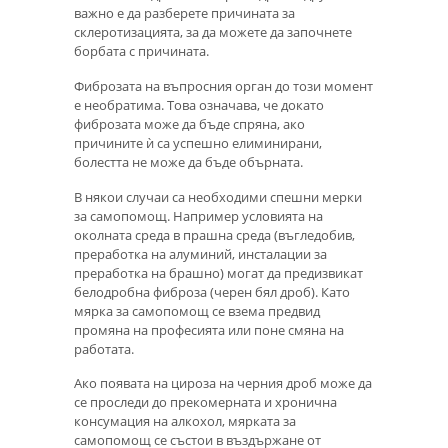
важно е да разберете причината за
склеротизацията, за да можете да започнете
борбата с причината.
Фиброзата на въпросния орган до този момент
е необратима. Това означава, че докато
фиброзата може да бъде спряна, ако
причините ѝ са успешно елиминирани,
болестта не може да бъде обърната.
В някои случаи са необходими спешни мерки
за самопомощ. Например условията на
околната среда в прашна среда (въгледобив,
преработка на алуминий, инсталации за
преработка на брашно) могат да предизвикат
белодробна фиброза (черен бял дроб). Като
мярка за самопомощ се взема предвид
промяна на професията или поне смяна на
работата.
Ако появата на цироза на черния дроб може да
се проследи до прекомерната и хронична
консумация на алкохол, мярката за
самопомощ се състои в въздържане от