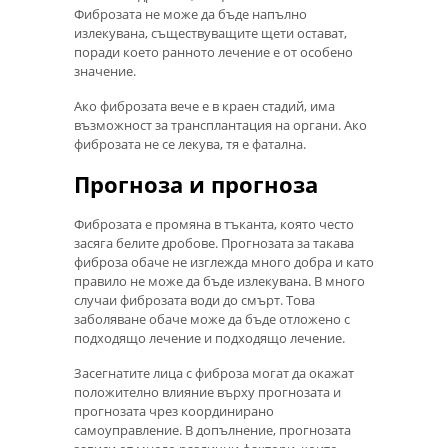
Фиброзата не може да бъде напълно
излекувана, съществуващите щети остават,
поради което ранното лечение е от особено
значение.
Ако фиброзата вече е в краен стадий, има
възможност за трансплантация на органи. Ако
фиброзата не се лекува, тя е фатална.
Прогноза и прогноза
Фиброзата е промяна в тъканта, която често
засяга белите дробове. Прогнозата за такава
фиброза обаче не изглежда много добра и като
правило не може да бъде излекувана. В много
случаи фиброзата води до смърт. Това
заболяване обаче може да бъде отложено с
подходящо лечение и подходящо лечение.
Засегнатите лица с фиброза могат да окажат
положително влияние върху прогнозата и
прогнозата чрез координирано
самоуправление. В допълнение, прогнозата