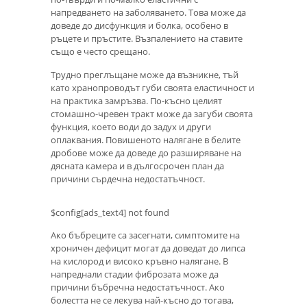
напредването на заболяването. Това може да
доведе до дисфункция и болка, особено в
ръцете и пръстите. Възпалението на ставите
също е често срещано.
Трудно преглъщане може да възникне, тъй
като хранопроводът губи своята еластичност и
на практика замръзва. По-късно целият
стомашно-чревен тракт може да загуби своята
функция, което води до задух и други
оплаквания. Повишеното налягане в белите
дробове може да доведе до разширяване на
дясната камера и в дългосрочен план да
причини сърдечна недостатъчност.
$config[ads_text4] not found
Ако бъбреците са засегнати, симптомите на
хроничен дефицит могат да доведат до липса
на кислород и високо кръвно налягане. В
напреднали стадии фиброзата може да
причини бъбречна недостатъчност. Ако
болестта не се лекува най-късно до тогава,