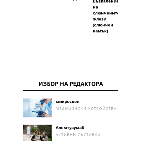
Възпаление
на
слюнчените
жлези
(слюнчен
камък)
ИЗБОР НА РЕДАКТОРА
микроскоп
МЕДИЦИНСКИ УСТРОЙСТВА
Алемтузумаб
АКТИВНИ СЪСТАВКИ