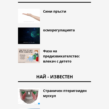
Сини пръсти
осморегулацията
Фаза на
предизвикателство:
влекач с детето
НАЙ - ИЗВЕСТЕН
Страничен птеригоиден
мускул