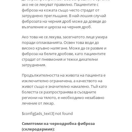
ако не се лекуват правилно. Пациентите с
фиброза на кожата също често страдат от
затруднено преглъщане. В най-лошия случай
фиброзата на черния дроб може да доведе до
възпаление и цироза на черния дроб.
Ако това не се лекува, засегнатото лице умира
поради оплакванията. Освен това води до
високо кръвно налягане. Може да се развие и
фиброза на белите дробове, като пациентите
страдат от пневмония и тежки дихателни
затруднения.
Продължителността на живота на пациента е
изключително ограничена, а качеството на
живот също е значително намалено. Тъй като
болестта се разпространява в съседните
региони на тялото, е необходимо незабавно
лечение от лекар.
$config[ads_text3] not found
Симптоми на чернодробна фиброза
(склеродермия):