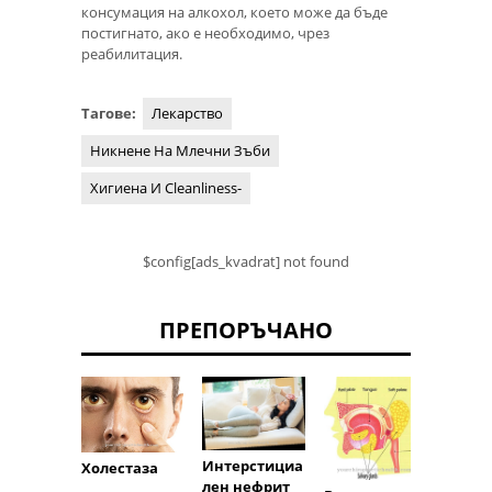
консумация на алкохол, което може да бъде
постигнато, ако е необходимо, чрез
реабилитация.
Тагове:
Лекарство
Никнене На Млечни Зъби
Хигиена И Cleanliness-
$config[ads_kvadrat] not found
ПРЕПОРЪЧАНО
тромб
Интерстициа
Холестаза
ения
лен нефрит