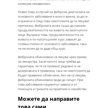
излекува независимо.
Освен това, в случай на фиброза, диагнозата на
основното заболяване е много важна, за да се
ограничи и след това симптомите да се лекуват
причинно. Фиброзата може също да намали
продължителността на живота на засегнатото
лице. Въпреки това, продължителността на
живота и по-нататъшният курс зависят до
голяма степен от основното заболяване, така
че не може да се даде общ курс.
Фиброзата обикновено се лекува чрез прием
на лекарства. Засегнатото лице трябва да
гарантира, че те се приемат редовно и че
дозировката е правилна, така че симптомите да
бъдат правилно облекчени. Ако не се лекува,
фиброзата обикновено води до смърт. При
това заболяване пациентът зависи и от
помощта и грижите на приятели и семейство.
Можете да направите
това сами