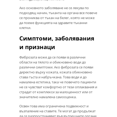
Ако основното заболяване не се лекува по
подходящ начин, тъканта на органа все повече
се прониква от тъкан на белег, която не може
да поеме функцията на здравите тъканни
клетки.
Симптоми, заболявания
и признаци
Фиброзата може да се появи в различни
области на тялото и обикновено води до
различни симптоми. Ако фиброзата се появи
директно върху кожата, кожата обикновено
става гъста и набръчкана. Това води и до
намалена естетика, така че повечето пациенти
не се чувстват комфортно от тези оплаквания и
страдат от комплекси за малоценност или от
значително намалена самооценка.
Освен това има ограничена подвижност и
възпаление на ставите. Те могат да продължат
да се разпространяват във вътрешните органи,