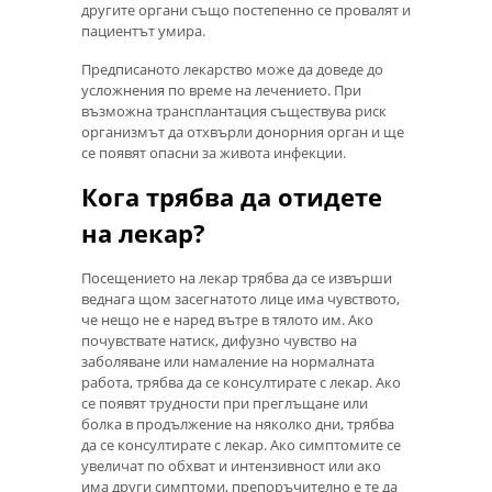
другите органи също постепенно се провалят и
пациентът умира.
Предписаното лекарство може да доведе до
усложнения по време на лечението. При
възможна трансплантация съществува риск
организмът да отхвърли донорния орган и ще
се появят опасни за живота инфекции.
Кога трябва да отидете
на лекар?
Посещението на лекар трябва да се извърши
веднага щом засегнатото лице има чувството,
че нещо не е наред вътре в тялото им. Ако
почувствате натиск, дифузно чувство на
заболяване или намаление на нормалната
работа, трябва да се консултирате с лекар. Ако
се появят трудности при преглъщане или
болка в продължение на няколко дни, трябва
да се консултирате с лекар. Ако симптомите се
увеличат по обхват и интензивност или ако
има други симптоми, препоръчително е те да