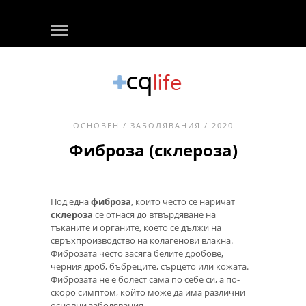
ОСНОВЕН
/
ЗАБОЛЯВАНИЯ
/ 2020
Фиброза (склероза)
Под една
фиброза
, които често се наричат
склероза
се отнася до втвърдяване на
тъканите и органите, което се дължи на
свръхпроизводство на колагенови влакна.
Фиброзата често засяга белите дробове,
черния дроб, бъбреците, сърцето или кожата.
Фиброзата не е болест сама по себе си, а по-
скоро симптом, който може да има различни
основни заболявания.