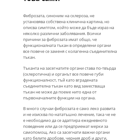
Фиброзата, синоним на склероза, не
установява собствена клинична картина, но
описва симптом, който може да бъде израз на
няколко различни заболявания. Всички
причини за фиброзата имат общо, че
функционалната тъкан в определени органи
все повече се заменя с колагенна съединителна
тъкан.
Тъканта на засегнатите органи става по-твърда
(склеротична) и органът все повече губи
функционалност, тъй като вградената
съединителна тъкан като вид заместваща
тъкан не може да поеме нито една от
първоначалните функции на органа.
В много случаи фиброзата е само леко развита
и не изисква по-нататъшно лечение, така че не
е необходимо да се адаптира ежедневното
поведение или да се предприемат мерки за
самопомощ. Ако са засегнати важни органи
като белите дробове, черния дроб и други,