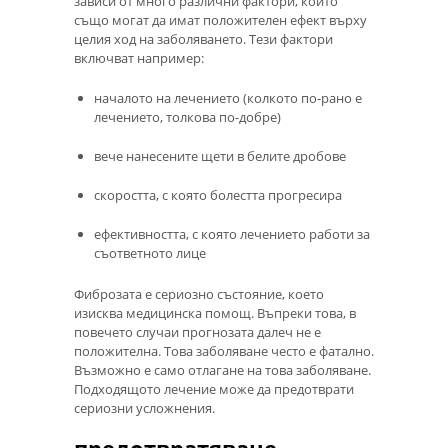
зависи от много различни фактори, които
също могат да имат положителен ефект върху
целия ход на заболяването. Тези фактори
включват например:
началото на лечението (колкото по-рано е
лечението, толкова по-добре)
вече нанесените щети в белите дробове
скоростта, с която болестта прогресира
ефективността, с която лечението работи за
съответното лице
Фиброзата е сериозно състояние, което
изисква медицинска помощ. Въпреки това, в
повечето случаи прогнозата далеч не е
положителна. Това заболяване често е фатално.
Възможно е само отлагане на това заболяване.
Подходящото лечение може да предотврати
сериозни усложнения.
предотвратяване