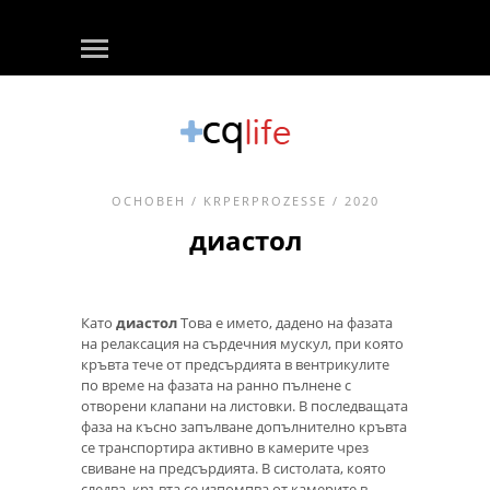
ОСНОВЕН
/
KRPERPROZESSE
/ 2020
диастол
Като
диастол
Това е името, дадено на фазата
на релаксация на сърдечния мускул, при която
кръвта тече от предсърдията в вентрикулите
по време на фазата на ранно пълнене с
отворени клапани на листовки. В последващата
фаза на късно запълване допълнително кръвта
се транспортира активно в камерите чрез
свиване на предсърдията. В систолата, която
следва, кръвта се изпомпва от камерите в