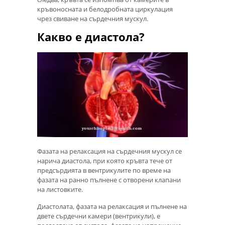
кръвоносната и белодробната циркулация
чрез свиване на сърдечния мускул.
Какво е диастола?
Фазата на релаксация на сърдечния мускул се
нарича диастола, при която кръвта тече от
предсърдията в вентрикулите по време на
фазата на ранно пълнене с отворени клапани
на листовките.
Диастолата, фазата на релаксация и пълнене на
двете сърдечни камери (вентрикули), е