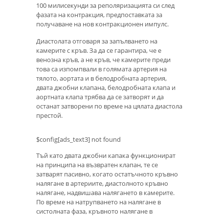
100 милисекунди за реполяризацията си след
фазата на контракция, предпоставката за
получаване на нов контракционен импулс.
Диастолата отговаря за запълването на
камерите с кръв. За да се гарантира, че е
венозна кръв, а не кръв, че камерите преди
това са изпомпвали в голямата артерия на
тялото, аортата и в белодробната артерия,
двата джобни клапана, белодробната клапа и
аортната клапа трябва да се затворят и да
останат затворени по време на цялата диастола
престой.
$config[ads_text3] not found
Тъй като двата джобни капака функционират
на принципа на възвратен клапан, те се
затварят пасивно, когато остатъчното кръвно
налягане в артериите, диастолното кръвно
налягане, надвишава налягането в камерите.
По време на натрупването на налягане в
систолната фаза, кръвното налягане в