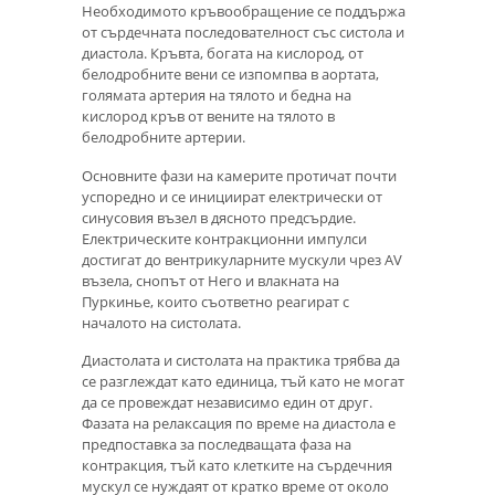
Необходимото кръвообращение се поддържа
от сърдечната последователност със систола и
диастола. Кръвта, богата на кислород, от
белодробните вени се изпомпва в аортата,
голямата артерия на тялото и бедна на
кислород кръв от вените на тялото в
белодробните артерии.
Основните фази на камерите протичат почти
успоредно и се инициират електрически от
синусовия възел в дясното предсърдие.
Електрическите контракционни импулси
достигат до вентрикуларните мускули чрез AV
възела, снопът от Него и влакната на
Пуркинье, които съответно реагират с
началото на систолата.
Диастолата и систолата на практика трябва да
се разглеждат като единица, тъй като не могат
да се провеждат независимо един от друг.
Фазата на релаксация по време на диастола е
предпоставка за последващата фаза на
контракция, тъй като клетките на сърдечния
мускул се нуждаят от кратко време от около