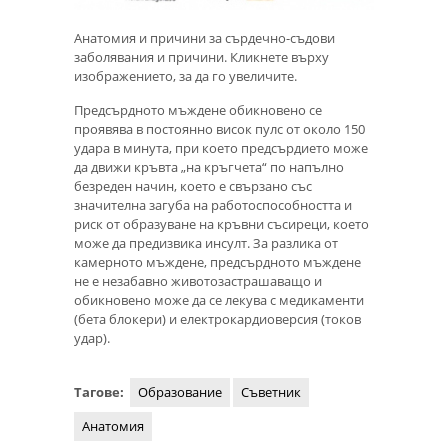
Анатомия и причини за сърдечно-съдови
заболявания и причини. Кликнете върху
изображението, за да го увеличите.
Предсърдното мъждене обикновено се
проявява в постоянно висок пулс от около 150
удара в минута, при което предсърдието може
да движи кръвта „на кръгчета“ по напълно
безреден начин, което е свързано със
значителна загуба на работоспособността и
риск от образуване на кръвни съсиреци, което
може да предизвика инсулт. За разлика от
камерното мъждене, предсърдното мъждене
не е незабавно животозастрашаващо и
обикновено може да се лекува с медикаменти
(бета блокери) и електрокардиоверсия (токов
удар).
Тагове:
Образование
Съветник
Анатомия