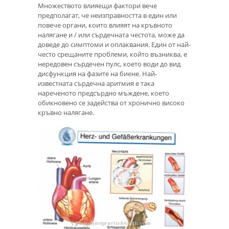
Множеството влияещи фактори вече
предполагат, че неизправността в един или
повече органи, които влияят на кръвното
налягане и / или сърдечната честота, може да
доведе до симптоми и оплаквания. Един от най-
често срещаните проблеми, който възниква, е
нередовен сърдечен пулс, което води до вид
дисфункция на фазите на биене. Най-
известната сърдечна аритмия е така
нареченото предсърдно мъждене, което
обикновено се задейства от хронично високо
кръвно налягане.