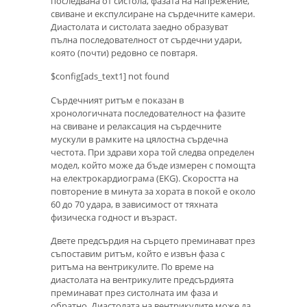
последвана от систола, фазата на напрежение,
свиване и експулсиране на сърдечните камери.
Диастолата и систолата заедно образуват
пълна последователност от сърдечни удари,
която (почти) редовно се повтаря.
$config[ads_text1] not found
Сърдечният ритъм е показан в
хронологичната последователност на фазите
на свиване и релаксация на сърдечните
мускули в рамките на цялостна сърдечна
честота. При здрави хора той следва определен
модел, който може да бъде измерен с помощта
на електрокардиограма (EKG). Скоростта на
повторение в минута за хората в покой е около
60 до 70 удара, в зависимост от тяхната
физическа годност и възраст.
Двете предсърдия на сърцето преминават през
съпоставим ритъм, който е извън фаза с
ритъма на вентрикулите. По време на
диастолата на вентрикулите предсърдията
преминават през систолната им фаза и
обратно. Диастолата на вентрикулите може да