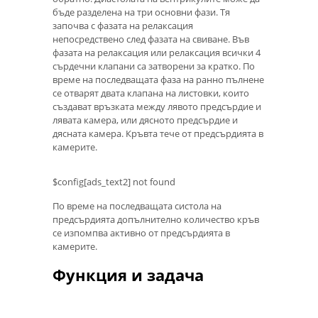
бъде разделена на три основни фази. Тя
започва с фазата на релаксация
непосредствено след фазата на свиване. Във
фазата на релаксация или релаксация всички 4
сърдечни клапани са затворени за кратко. По
време на последващата фаза на ранно пълнене
се отварят двата клапана на листовки, които
създават връзката между лявото предсърдие и
лявата камера, или дясното предсърдие и
дясната камера. Кръвта тече от предсърдията в
камерите.
$config[ads_text2] not found
По време на последващата систола на
предсърдията допълнително количество кръв
се изпомпва активно от предсърдията в
камерите.
Функция и задача