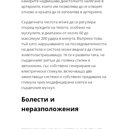
камерите надвишава диастолното налягане в
артериите, което им позволява да се отворят
отново и кръвта да се изпомпва в артериите.
Сърдечната честота може да се регулира
според нуждите на тялото, особено на
мускулите, в диапазон от около 60 до
максимум 200 удара в минута. Въпреки това,
тъй като нарушаването на последователността
на диастола и систола може веднага да стане
животозастрашаващо, тя се е развила така, че
сърдечният ритъм до голяма степен е
автономен, със собствено генериране на
електрически стимули, включващо две
заместващи системи и собствено предаване на
стимула чрез модифицирани клетки на
сърдечния мускул.
Болести и
неразположения