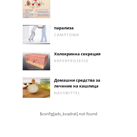
парализа
СИМПТОМИ
Холокринна секреция
KRPERPROZESSE
Домашни средства за
лечение на кашлица
HAUSMITTEL
$config[ads_kvadrat] not found