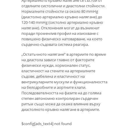
Артериалното кръвно налягане се състои от
отделните систолични и диастолни стойности.
Нормалните стойности са около 80 mmHg
(диастолно артериално кръвно налягане) до
120-140 mmHg (систолно артериално кръвно
налягане). Отклонения могат да възникнат
поради променлив профил на изискване с
повишено физическо натоварване, на което
сърдечно-съдовата система реагира.
„Остатъчното налягане“ в артериите по време
на диастола зависи главно от факторите
физически нужди, хормонален статус,
еластичност на стените на артериалните
съдове, дебелина и еластичност на
вентрикуларните мускули и функционалността
на белодробните и аортните клапи.
Последователността на фазите на до голяма
степен автономно контролиран сърдечен
ритъм също може да окаже влияние върху
диастолното кръвно налягане в артериите.
$config[ads_text4] not found