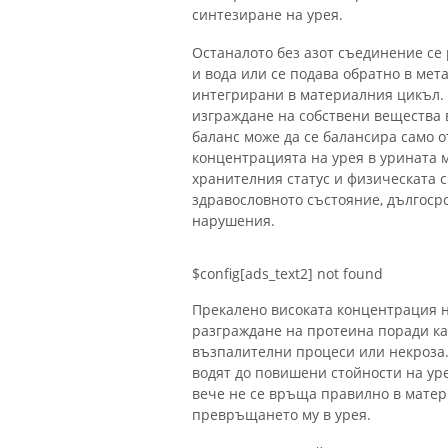
синтезиране на урея.
Останалото без азот съединение се
и вода или се подава обратно в ме
интегрирани в материалния цикъл. 
изграждане на собствени вещества в
баланс може да се балансира само о
концентрацията на урея в урината м
хранителния статус и физическата с
здравословното състояние, дългоср
нарушения.
$config[ads_text2] not found
Прекалено високата концентрация 
разграждане на протеина поради ка
възпалителни процеси или некроза
водят до повишени стойности на ур
вече не се връща правилно в матер
превръщането му в урея.