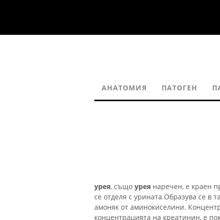
АНАТОМИЯ
ПАТОГЕН
П
урея
, също
урея
наречен, е краен п
се отделя с урината.Образува се в 
амоняк от аминокиселини. Концентр
концентрацията на креатинин, е по