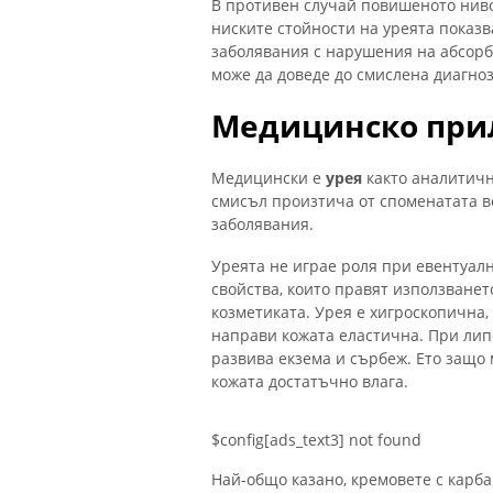
В противен случай повишеното ниво
ниските стойности на уреята показ
заболявания с нарушения на абсорб
може да доведе до смислена диагноз
Медицинско при
Медицински е
урея
както аналитичн
смисъл произтича от споменатата 
заболявания.
Уреята не играе роля при евентуал
свойства, които правят използването
козметиката. Урея е хигроскопична, 
направи кожата еластична. При липс
развива екзема и сърбеж. Ето защо 
кожата достатъчно влага.
$config[ads_text3] not found
Най-общо казано, кремовете с карба