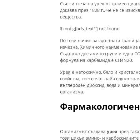
Със синтеза на урея от калиев циан
доказва през 1828 г., че не се изи
вещества.
$config[ads_text1] not found
По този начин загадъчната границ
изчезна. Химичното наименование н
Съдържа две амино групи и една СО
формула на карбамида е СН4N20.
Урея е нетоксично, бяло и кристал
свойства, което е от най-голямо зна
въглероден диоксид, вода и минерал
организма.
Фармакологичен
Организмът създава
урея
чрез така
този цикъл амино- и карбоксилните