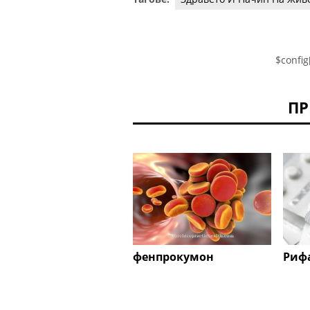
$config
ПР
фенпрокумон
Риф