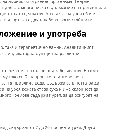
 на амоняк би отравило организма. Твърде
ват диета с много ниско съдържание на протеин или
цията, като целиакия. Анализът на урея обаче
а във връзка с други лабораторни стойности.
ложение и употреба
о, така и терапевтично важни. Аналитичният
вече индикаторна функция за различни
ното лечение на вътрешни заболявания. Но има
 му такова. Б. направете го интересно в
т.е. тя привлича вода. Съдържа се в потта, за да
а на урея кожата става суха и има склонност да
много кремове съдържат урея, за да осигурят на
мид съдържат от 2 до 20 процента урея. Друго