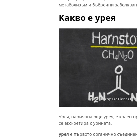
метаболизъм и бъбречни заболяван
Какво е урея
Урея, наричана още урея, е краен 
се екскретира с урината.
урея
е първото органично съединени