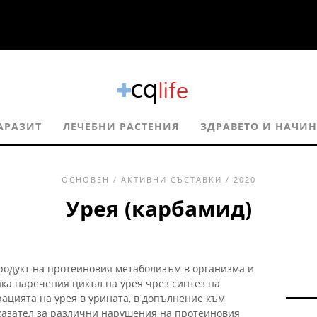
АРАЗИТ
ЛЕЧЕБНИ РАСТЕНИЯ
ЗДРАВЕТО И НАЧИН
ОСНОВЕН
/
АКТИВНИ СЪСТАВКИ
/ 2020
Урея (карбамид)
родукт на протеиновия метаболизъм в организма и
така наречения цикъл на урея чрез синтез на
ацията на урея в урината, в допълнение към
казател за различни нарушения на протеиновия