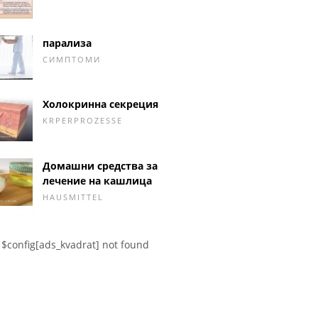
парализа
СИМПТОМИ
Холокринна секреция
KRPERPROZESSE
Домашни средства за
лечение на кашлица
HAUSMITTEL
$config[ads_kvadrat] not found