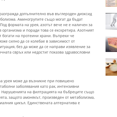
 разгражда допълнително във въглероден диоксид
таболизма. Аминогрупите също могат да бъдат
Под формата на урея, азотът вече не е наличен за
 организма и поради това се екскретира. Азотният
т богати на протеини храни. Въпреки че
оже силно да се колебае в зависимост от
итуация, без да може да се направи изявление за
очната свръх или недостиг показва здравословни
на урея може да възникне при повишено
таболни заболявания като рак, интензивни
. Нарушенията на филтрацията на бъбреците също
еята, защото амонякът, произведен от метаболизма,
иалния цикъл. Единствената алтернатива е