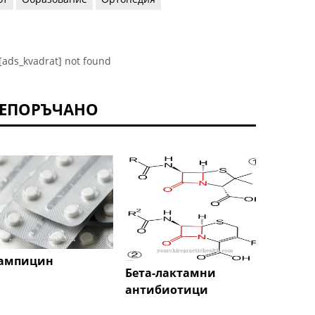
[ads_kvadrat] not found
ЕПОРЪЧАНО
ампицин
Фент
Бета-лактамни
антибиотици