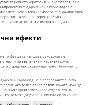
ултат от нейното кератолитично (разтваряне на
 40-процентно съдържание на карбамид са в
 мазолите. Освен това кремовете, съдържащи урея,
псориазис. Особено интересна област на
е, при които нокътът е омекотен, за да се
ични ефекти
не трябва да се използват, ако кожата е
е отнася и за възпалена и наранена кожа.
ицата с средства, съдържащи урея. Няма опит с
съдържащи карбамид, не е препоръчително тук.
 редки. Ако те все пак се появят, кожата може да
и. Понякога уреята увеличава отделянето на
ми, което може да увеличи тяхната ефективност.
от
Образование
Ортопедия