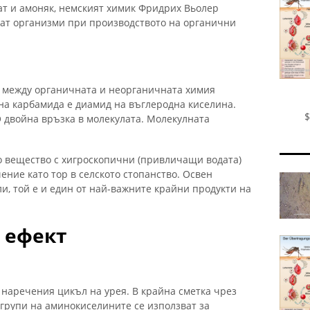
ат и амоняк, немският химик Фридрих Вьолер
скват организми при производството на органични
а между органичната и неорганичната химия
а карбамида е диамид на въглеродна киселина.
$
 двойна връзка в молекулата. Молекулната
но вещество с хигроскопични (привличащи водата)
чение като тор в селското стопанство. Освен
и, той е и един от най-важните крайни продукти на
 ефект
 наречения цикъл на урея. В крайна сметка чрез
 групи на аминокиселините се използват за