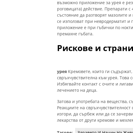
възможно приложение за урея е рез
роговицата) действие. Препарати с
състояние да разтворят мазолите и
се използват при невродерматит и 
приложение е при гъбички по ноктит
премахне гъбата.
Рискове и стран
урея
Кремовете, които ги съдържат, 
свръхчувствителна към урея. Това с
Избягвайте контакт с очите и лигав
лечението на деца.
Затова и употребата на вещества, 
Реакциите на свръхчувствителност са
изгори, да сърбеж или да се зачерв
лекарства от други кремове и мехле
Тагове:
Здравето И Начин На Жив