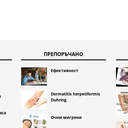
ПРЕПОРЪЧАНО
Ефективност
Dermatitis herpetiformis
я
Duhring
аса
Очни мигрени