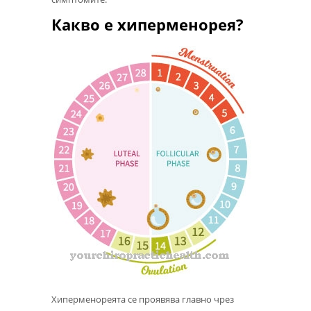
Какво е хиперменорея?
Хиперменореята се проявява главно чрез