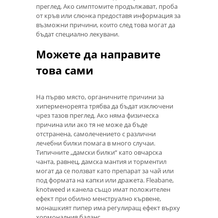
преглед. Ако симптомите продължават, проба
от кръв или слюнка предоставя информация за
възможни причини, които след това могат да
бъдат специално лекувани.
Можете да направите
това сами
На първо място, органичните причини за
хиперменореята трябва да бъдат изключени
чрез тазов преглед. Ако няма физическа
причина или ако тя не може да бъде
отстранена, самолечението с различни
лечебни билки помага в много случаи.
Типичните „дамски билки“ като овчарска
чанта, равнец, дамска мантия и торментил
могат да се ползват като препарат за чай или
под формата на капки или дражета. Fleabane,
knotweed и канела също имат положителен
ефект при обилно менструално кървене,
монашкият пипер има регулиращ ефект върху
хормоналния баланс.