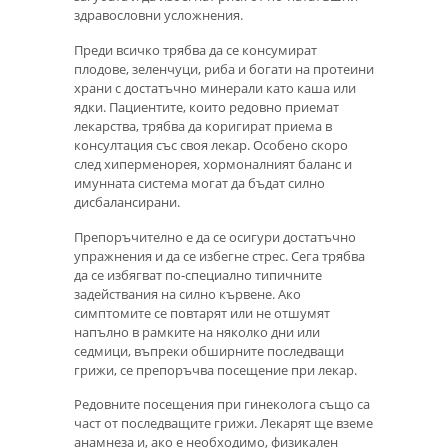
здравословни усложнения.
Преди всичко трябва да се консумират
плодове, зеленчуци, риба и богати на протеини
храни с достатъчно минерали като каша или
ядки. Пациентите, които редовно приемат
лекарства, трябва да коригират приема в
консултация със своя лекар. Особено скоро
след хиперменорея, хормоналният баланс и
имунната система могат да бъдат силно
дисбалансирани.
Препоръчително е да се осигури достатъчно
упражнения и да се избегне стрес. Сега трябва
да се избягват по-специално типичните
задействания на силно кървене. Ако
симптомите се повтарят или не отшумят
напълно в рамките на няколко дни или
седмици, въпреки обширните последващи
грижи, се препоръчва посещение при лекар.
Редовните посещения при гинеколога също са
част от последващите грижи. Лекарят ще вземе
анамнеза и, ако е необходимо, физикален