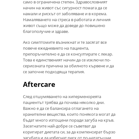
само в ограничена степен. Здравословният
начин на живот със сигурност помага да се
намали и рискът от заболяване и в корема.
Намаляването на стреса в работата и личния
живот също може да доведе до повишено
благополучие и здраве.
Ако симптомите възникнат и те засягат все
повече ежедневието на пациента,
препоръчително е да се консултирате с лекар.
Това е единственият начин да се изключи по-
сериозната причина за обилното кървене и да
се започне подходяща терапия.
Aftercare
След отшумяването на хиперменореята
пациентът трябва да почива няколко дни.
Важно е да се балансира отлагането на
хранителни вещества, които понякога могат да
бъдат много изтощени поради загуба на кръв.
Засегнатите най-добре се съветват да
коригират диетата си, за да компенсират бързо
загубата и да избегнат риск от по-нататъшни