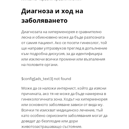
Диагноза и ход на
заболяването
Диагнозата на хиперменорея е сравнително
лесна и обикновено може да бъде разпозната
от самия пациент. Ако се посети гинеколог, той
ще направи ултразвуков преглед в допълнение
към подробна дискусия, за да идентифицира
или изключи всички промени или възпаления
на половите органи.
$config[ads_text3] not found
Може да се наложи интернист, който да изясни
причината, ако тя не може да бъде намерена в
гинекологичната зона. Ходът на хиперменорея
или основното заболяване зависи от вида му.
Всички те изискват медицинско лечение, тъй
като особено сериозните заболявания могат да
доведат до безплодие или дори
животозастрашаващо състояние.