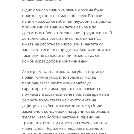
В дни с много силно кървене може да бъде
полезно да носите тъмно облекло: По този
начин може да се избегнат неудобни ситуации,
причинени от видими петна от кръв по
дрехите, особено в ежедневния трудов живот. В
допълнение, препоръчително е винаги да
имате на работното място или в чантата си
запаси от хигиенни предмети. Ако тампони или
тампони не са достатъчни, те могат да се
комбинират добре в критични дни.
Ако в резултат на тежката загуба на кръв се
появи голяма умора по време или след
периода, засегнатите жени трябва да
гарантират, че имат достатъчно време за
почивка и възстановяване през това време.За
да противодействате на симптомите на
дефицит, загубеното желязо може да бъде
заменено с консумация на храни, съдържащи
желязо, като бобови растения, пшенични
трици, тиквени семки, ленени семена, месо и
черен дроб. Червените плодове и цвеклото
също съдържат много желязо, растителното