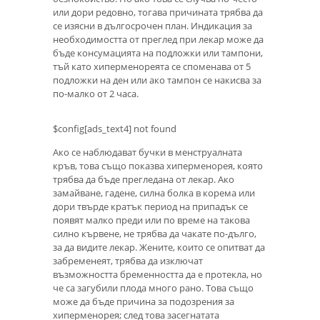
или дори редовно, тогава причината трябва да
се изясни в дългосрочен план. Индикация за
необходимостта от преглед при лекар може да
бъде консумацията на подложки или тампони,
тъй като хиперменореята се споменава от 5
подложки на ден или ако тампон се накисва за
по-малко от 2 часа.
$config[ads_text4] not found
Ако се наблюдават бучки в менструалната
кръв, това също показва хиперменорея, която
трябва да бъде прегледана от лекар. Ако
замайване, гадене, силна болка в корема или
дори твърде кратък период на припадък се
появят малко преди или по време на такова
силно кървене, не трябва да чакате по-дълго,
за да видите лекар. Жените, които се опитват да
забременеят, трябва да изключат
възможността бременността да е протекла, но
че са загубили плода много рано. Това също
може да бъде причина за подозрения за
хиперменорея; след това засегнатата