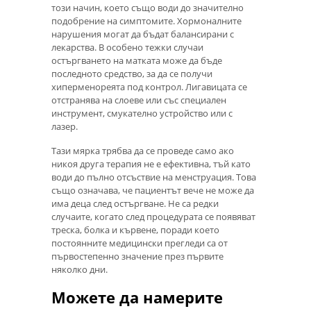
този начин, което също води до значително
подобрение на симптомите. Хормоналните
нарушения могат да бъдат балансирани с
лекарства. В особено тежки случаи
остъргването на матката може да бъде
последното средство, за да се получи
хиперменореята под контрол. Лигавицата се
отстранява на слоеве или със специален
инструмент, смукателно устройство или с
лазер.
Тази мярка трябва да се проведе само ако
никоя друга терапия не е ефективна, тъй като
води до пълно отсъствие на менструация. Това
също означава, че пациентът вече не може да
има деца след остъргване. Не са редки
случаите, когато след процедурата се появяват
треска, болка и кървене, поради което
постоянните медицински прегледи са от
първостепенно значение през първите
няколко дни.
Можете да намерите