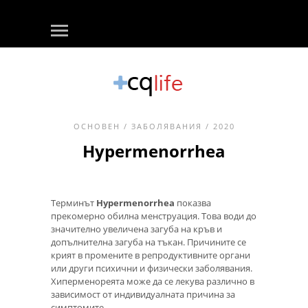
ОСНОВЕН
/
ЗАБОЛЯВАНИЯ
/ 2020
Hypermenorrhea
Терминът
Hypermenorrhea
показва
прекомерно обилна менструация. Това води до
значително увеличена загуба на кръв и
допълнителна загуба на тъкан. Причините се
крият в промените в репродуктивните органи
или други психични и физически заболявания.
Хиперменореята може да се лекува различно в
зависимост от индивидуалната причина за
симптомите.