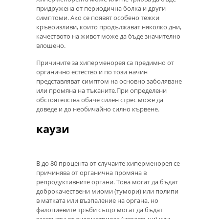
придружена от периодична болка и други
симптоми. Ако се появят особено тежки
кръвоизливи, които продължават няколко дни,
качеството на живот може да бъде значително
влошено.
Причините за хиперменорея са предимно от
органично естество и по този начин
представляват симптом на основно заболяване
или промяна на тъканите.При определени
обстоятелства обаче силен стрес може да
доведе и до необичайно силно кървене.
каузи
В до 80 процента от случаите хиперменорея се
причинява от органична промяна в
репродуктивните органи. Това могат да бъдат
доброкачествени миоми (тумори) или полипи
в матката или възпаление на органа, но
фалопиевите тръби също могат да бъдат