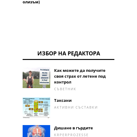
напре
олизъм)
ИЗБОР НА РЕДАКТОРА
Как можете да получите
своя страх от летене под
контрол
СЪВЕТНИК
Таксани
АКТИВНИ СЪСТАВКИ
Дишане в гърдите
KRPERPROZESSE