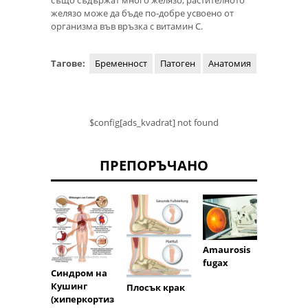
желязо може да бъде по-добре усвоено от
организма във връзка с витамин С.
Тагове:
Бременност
Патоген
Анатомия
$config[ads_kvadrat] not found
ПРЕПОРЪЧАНО
Amaurosis
fugax
Синдром на
Корен
Кушинг
Плосък крак
муску
(хиперкортиз