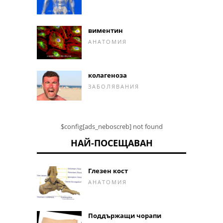
виментин
АНАТОМИЯ
колагеноза
ЗАБОЛЯВАНИЯ
$config[ads_neboscreb] not found
НАЙ-ПОСЕЩАВАН
Глезен кост
АНАТОМИЯ
Поддържащи чорапи