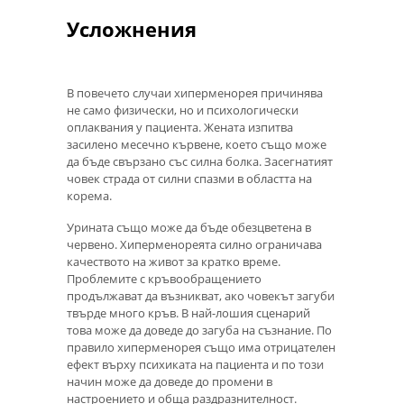
Усложнения
В повечето случаи хиперменорея причинява
не само физически, но и психологически
оплаквания у пациента. Жената изпитва
засилено месечно кървене, което също може
да бъде свързано със силна болка. Засегнатият
човек страда от силни спазми в областта на
корема.
Урината също може да бъде обезцветена в
червено. Хиперменореята силно ограничава
качеството на живот за кратко време.
Проблемите с кръвообращението
продължават да възникват, ако човекът загуби
твърде много кръв. В най-лошия сценарий
това може да доведе до загуба на съзнание. По
правило хиперменорея също има отрицателен
ефект върху психиката на пациента и по този
начин може да доведе до промени в
настроението и обща раздразнителност.