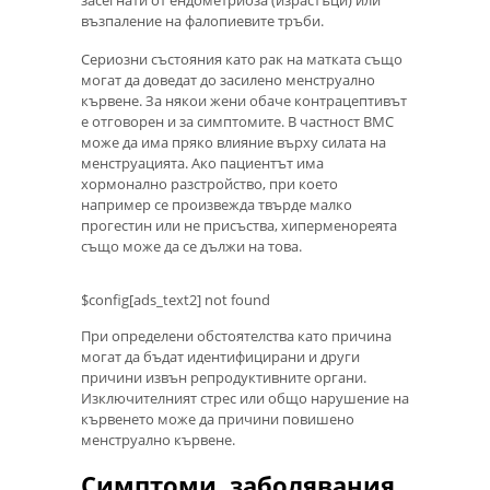
засегнати от ендометриоза (израстъци) или
възпаление на фалопиевите тръби.
Сериозни състояния като рак на матката също
могат да доведат до засилено менструално
кървене. За някои жени обаче контрацептивът
е отговорен и за симптомите. В частност ВМС
може да има пряко влияние върху силата на
менструацията. Ако пациентът има
хормонално разстройство, при което
например се произвежда твърде малко
прогестин или не присъства, хиперменореята
също може да се дължи на това.
$config[ads_text2] not found
При определени обстоятелства като причина
могат да бъдат идентифицирани и други
причини извън репродуктивните органи.
Изключителният стрес или общо нарушение на
кървенето може да причини повишено
менструално кървене.
Симптоми, заболявания