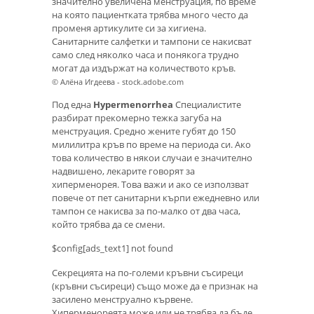
значително увеличена менструация, по време
на която пациентката трябва много често да
променя артикулите си за хигиена.
Санитарните салфетки и тампони се накисват
само след няколко часа и понякога трудно
могат да издържат на количеството кръв.
© Алёна Игдеева - stock.adobe.com
Под една
Hypermenorrhea
Специалистите
разбират прекомерно тежка загуба на
менструация. Средно жените губят до 150
милилитра кръв по време на периода си. Ако
това количество в някои случаи е значително
надвишено, лекарите говорят за
хиперменорея. Това важи и ако се използват
повече от пет санитарни кърпи ежедневно или
тампон се накисва за по-малко от два часа,
който трябва да се смени.
$config[ads_text1] not found
Секрецията на по-големи кръвни съсиреци
(кръвни съсиреци) също може да е признак на
засилено менструално кървене.
Хиперменореята може или не трябва да бъде