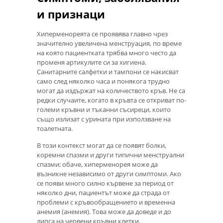
и признаци
Хиперменореята се проявява главно чрез
значително увеличена менструация, по време
на която пациентката трябва много често да
променя артикулите си за хигиена.
Санитарните салфетки и тампони се накисват
само след няколко часа и понякога трудно
могат да издържат на количеството кръв. Не са
редки случаите, когато в кръвта се откриват по-
големи кръвни и тъканни съсиреци, които
също излизат с урината при използване на
тоалетната.
В този контекст могат да се появят болки,
коремни спазми и други типични менструални
спазми; обаче, хиперменорея може да
възникне независимо от други симптоми. Ако
се появи много силно кървене за период от
няколко дни, пациентът може да страда от
проблеми с кръвообращението и временна
анемия (анемия). Това може да доведе и до
липса на червени кръвни клетки.