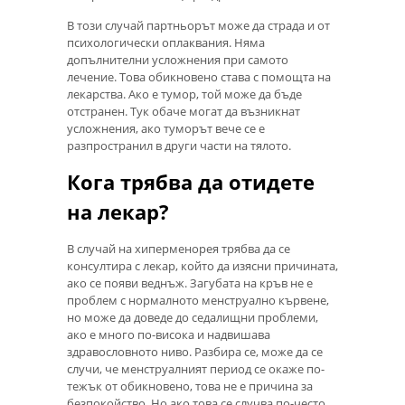
В този случай партньорът може да страда и от
психологически оплаквания. Няма
допълнителни усложнения при самото
лечение. Това обикновено става с помощта на
лекарства. Ако е тумор, той може да бъде
отстранен. Тук обаче могат да възникнат
усложнения, ако туморът вече се е
разпространил в други части на тялото.
Кога трябва да отидете
на лекар?
В случай на хиперменорея трябва да се
консултира с лекар, който да изясни причината,
ако се появи веднъж. Загубата на кръв не е
проблем с нормалното менструално кървене,
но може да доведе до седалищни проблеми,
ако е много по-висока и надвишава
здравословното ниво. Разбира се, може да се
случи, че менструалният период се окаже по-
тежък от обикновено, това не е причина за
безпокойство. Но ако това се случва по-често