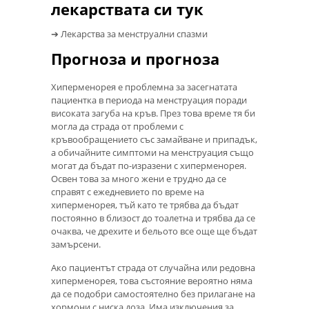
лекарствата си тук
➔ Лекарства за менструални спазми
Прогноза и прогноза
Хиперменорея е проблемна за засегнатата
пациентка в периода на менструация поради
високата загуба на кръв. През това време тя би
могла да страда от проблеми с
кръвообращението със замайване и припадък,
а обичайните симптоми на менструация също
могат да бъдат по-изразени с хиперменорея.
Освен това за много жени е трудно да се
справят с ежедневието по време на
хиперменорея, тъй като те трябва да бъдат
постоянно в близост до тоалетна и трябва да се
очаква, че дрехите и бельото все още ще бъдат
замърсени.
Ако пациентът страда от случайна или редовна
хиперменорея, това състояние вероятно няма
да се подобри самостоятелно без прилагане на
хормони с ниска доза. Има изключения за