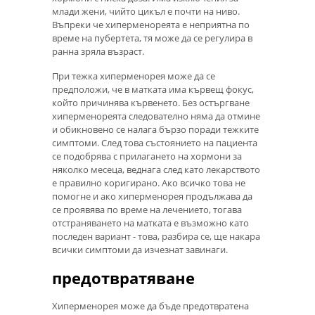
млади жени, чийто цикъл е почти на ниво.
Въпреки че хиперменореята е неприятна по
време на пубертета, тя може да се регулира в
ранна зряла възраст.
При тежка хиперменорея може да се
предположи, че в матката има кървещ фокус,
който причинява кървенето. Без остъргване
хиперменореята следователно няма да отмине
и обикновено се налага бързо поради тежките
симптоми. След това състоянието на пациента
се подобрява с прилагането на хормони за
няколко месеца, веднага след като лекарството
е правилно коригирано. Ако всичко това не
помогне и ако хиперменорея продължава да
се проявява по време на лечението, тогава
отстраняването на матката е възможно като
последен вариант - това, разбира се, ще накара
всички симптоми да изчезнат завинаги.
предотвратяване
Хиперменорея може да бъде предотвратена