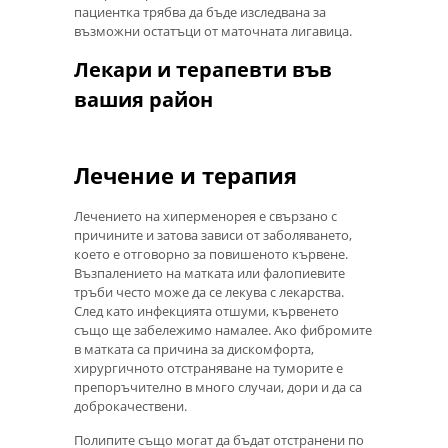
пациентка трябва да бъде изследвана за
възможни остатъци от маточната лигавица.
Лекари и терапевти във
вашия район
Лечение и терапия
Лечението на хиперменорея е свързано с
причините и затова зависи от заболяването,
което е отговорно за повишеното кървене.
Възпалението на матката или фалопиевите
тръби често може да се лекува с лекарства.
След като инфекцията отшуми, кървенето
също ще забележимо намалее. Ако фибромите
в матката са причина за дискомфорта,
хирургичното отстраняване на туморите е
препоръчително в много случаи, дори и да са
доброкачествени.
Полипите също могат да бъдат отстранени по