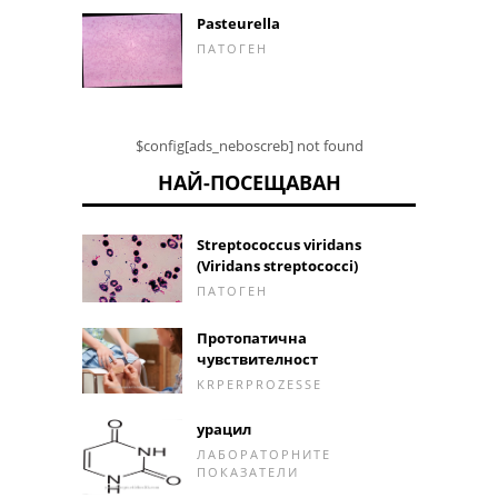
Pasteurella
ПАТОГЕН
$config[ads_neboscreb] not found
НАЙ-ПОСЕЩАВАН
Streptococcus viridans
(Viridans streptococci)
ПАТОГЕН
Протопатична
чувствителност
KRPERPROZESSE
урацил
ЛАБОРАТОРНИТЕ
ПОКАЗАТЕЛИ