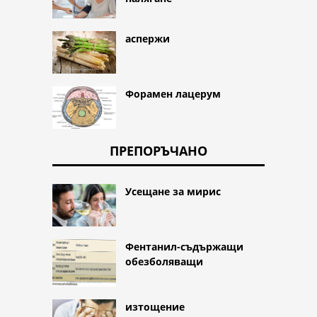
аспержи
Форамен лацерум
ПРЕПОРЪЧАНО
Усещане за мирис
Фентанил-съдържащи
обезболяващи
изтощение