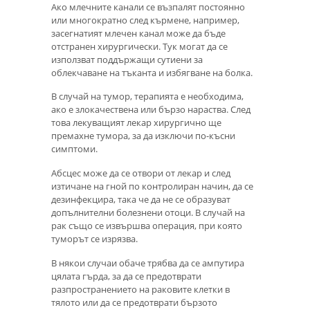
Ако млечните канали се възпалят постоянно
или многократно след кърмене, например,
засегнатият млечен канал може да бъде
отстранен хирургически. Тук могат да се
използват поддържащи сутиени за
облекчаване на тъканта и избягване на болка.
В случай на тумор, терапията е необходима,
ако е злокачествена или бързо нараства. След
това лекуващият лекар хирургично ще
премахне тумора, за да изключи по-късни
симптоми.
Абсцес може да се отвори от лекар и след
изтичане на гной по контролиран начин, да се
дезинфекцира, така че да не се образуват
допълнителни болезнени отоци. В случай на
рак също се извършва операция, при която
туморът се изрязва.
В някои случаи обаче трябва да се ампутира
цялата гърда, за да се предотврати
разпространението на раковите клетки в
тялото или да се предотврати бързото