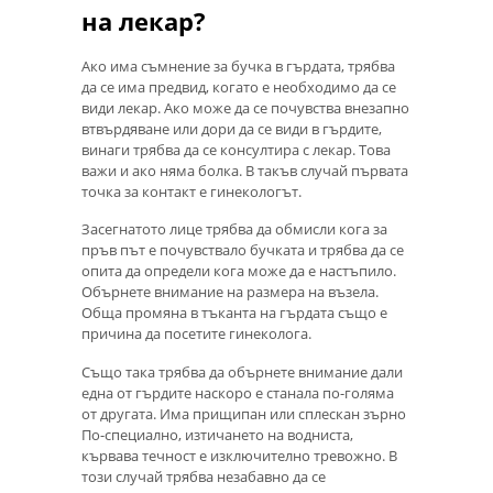
на лекар?
Ако има съмнение за бучка в гърдата, трябва
да се има предвид, когато е необходимо да се
види лекар. Ако може да се почувства внезапно
втвърдяване или дори да се види в гърдите,
винаги трябва да се консултира с лекар. Това
важи и ако няма болка. В такъв случай първата
точка за контакт е гинекологът.
Засегнатото лице трябва да обмисли кога за
пръв път е почувствало бучката и трябва да се
опита да определи кога може да е настъпило.
Обърнете внимание на размера на възела.
Обща промяна в тъканта на гърдата също е
причина да посетите гинеколога.
Също така трябва да обърнете внимание дали
една от гърдите наскоро е станала по-голяма
от другата. Има прищипан или сплескан зърно
По-специално, изтичането на водниста,
кървава течност е изключително тревожно. В
този случай трябва незабавно да се