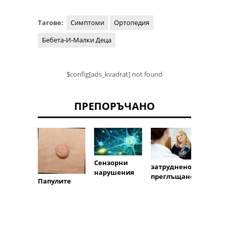
Тагове:
Симптоми
Ортопедия
Бебета-И-Малки Деца
$config[ads_kvadrat] not found
ПРЕПОРЪЧАНО
Сензорни
затруднено
Болка
нарушения
преглъщане
тести
Папулите