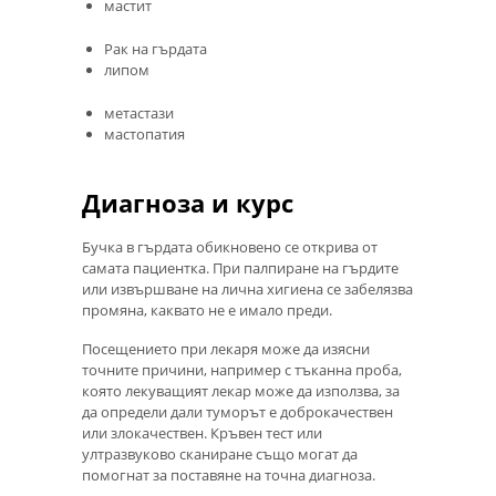
мастит
Рак на гърдата
липом
метастази
мастопатия
Диагноза и курс
Бучка в гърдата обикновено се открива от
самата пациентка. При палпиране на гърдите
или извършване на лична хигиена се забелязва
промяна, каквато не е имало преди.
Посещението при лекаря може да изясни
точните причини, например с тъканна проба,
която лекуващият лекар може да използва, за
да определи дали туморът е доброкачествен
или злокачествен. Кръвен тест или
ултразвуково сканиране също могат да
помогнат за поставяне на точна диагноза.