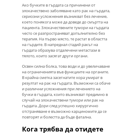
Ако бучките в гърдата са причинени от
злокачествено заболяване като рак на гърдата,
сериозни усложнения възникват без лечение,
което понякога може да доведе до смъртта на
пациента. Злокачествените тумори на гърдата
често се разпространяват допълнително без
терапия. На първо място, те растат в областта
на гърдите. В напреднал стадий ракът на
гърдата образува отдалечени метастази в
тялото, които засягат други органи.
Освен силна болка, това води и до увеличаване
на ограниченията във функциите на органите.
В крайна сметка засегнатите хора умират в
резултат на рак на гърдата. Възможни са обаче
и различни усложнения при лечението на
бучки в гърдата, които възникват предимно в
случай на злокачествени тумори или рак на
гърдата. Дори след успешно хирургично
отстраняване е възможно карциномите да се
повторят и болестта да бъде фатална.
Кога трябва да отидете