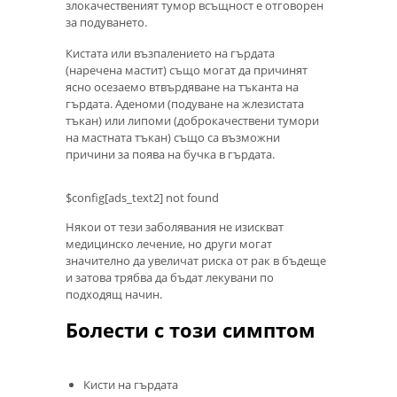
злокачественият тумор всъщност е отговорен
за подуването.
Кистата или възпалението на гърдата
(наречена мастит) също могат да причинят
ясно осезаемо втвърдяване на тъканта на
гърдата. Аденоми (подуване на жлезистата
тъкан) или липоми (доброкачествени тумори
на мастната тъкан) също са възможни
причини за поява на бучка в гърдата.
$config[ads_text2] not found
Някои от тези заболявания не изискват
медицинско лечение, но други могат
значително да увеличат риска от рак в бъдеще
и затова трябва да бъдат лекувани по
подходящ начин.
Болести с този симптом
Кисти на гърдата