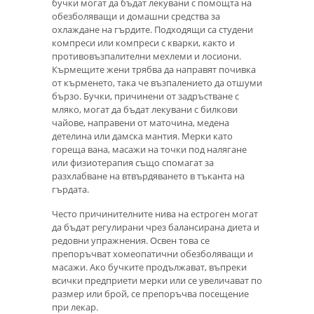
бучки могат да бъдат лекувани с помощта на
обезболяващи и домашни средства за
охлаждане на гърдите. Подходящи са студени
компреси или компреси с кварки, както и
противовъзпалителни мехлеми и лосиони.
Кърмещите жени трябва да направят почивка
от кърменето, така че възпалението да отшуми
бързо. Бучки, причинени от задръстване с
мляко, могат да бъдат лекувани с билкови
чайове, направени от маточина, медена
детелина или дамска мантия. Мерки като
гореща вана, масажи на точки под налягане
или физиотерапия също спомагат за
разхлабване на втвърдяването в тъканта на
гърдата.
Често причинителните нива на естроген могат
да бъдат регулирани чрез балансирана диета и
редовни упражнения. Освен това се
препоръчват хомеопатични обезболяващи и
масажи. Ако бучките продължават, въпреки
всички предприети мерки или се увеличават по
размер или брой, се препоръчва посещение
при лекар.