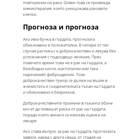
повторение на рака. Освен това се провежда
химиотерапия, която унищожава раковите
клетки.
Прогноза и прогноза
Ако има бучка в гърдата, прогнозата
обикновено е положителна. В четири от пет
случая растежът е доброкачествен и лекува без
усложнения с подходящо лечение. През
повечето време това не е рак на гърдата, а
безобидни кисти, мастопатии или така
нареченият фиброаденом. Този
доброкачествен тумор се дължи на възли в
жлезистата и съединителната тъкан на гърдата
и обикновено е безрисков.
Доброкачествените промени в тъканта обаче
могат да повишат риска от рак на гърдата,
поради което винаги се изисква оценка на
лекаря.
Ако става въпрос за рак на гърдата, прогнозата
зависи, наред с други неща, от стадия на