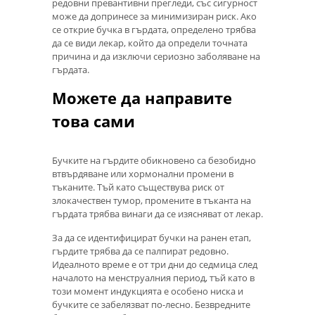
редовни превантивни прегледи, със сигурност
може да допринесе за минимизиран риск. Ако
се открие бучка в гърдата, определено трябва
да се види лекар, който да определи точната
причина и да изключи сериозно заболяване на
гърдата.
Можете да направите
това сами
Бучките на гърдите обикновено са безобидно
втвърдяване или хормонални промени в
тъканите. Тъй като съществува риск от
злокачествен тумор, промените в тъканта на
гърдата трябва винаги да се изясняват от лекар.
За да се идентифицират бучки на ранен етап,
гърдите трябва да се палпират редовно.
Идеалното време е от три дни до седмица след
началото на менструалния период, тъй като в
този момент индукцията е особено ниска и
бучките се забелязват по-лесно. Безвредните