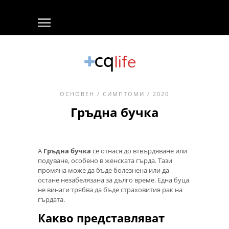
ОСНОВЕН
/
СИМПТОМИ
/ 2020
Гръдна бучка
А
Гръдна бучка
се отнася до втвърдяване или
подуване, особено в женската гърда. Тази
промяна може да бъде болезнена или да
остане незабелязана за дълго време. Една буца
не винаги трябва да бъде страховития рак на
гърдата.
Какво представляват