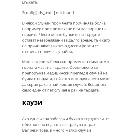
мъжете.
$config[ads_text1] not found
В някои случаи промяната причинява болка,
например при притискане или палпиране на
гърдите. Често обаче бучките на гърдите
остават незабелязани за дълго време, тъй като
не причиняват никакъв дискомфорт и се
откриват повече случайно.
Много жени забелязват промени в тъканите в
горната част на гърдите. Обикновено се
препоръчва медицински преглед в случай на
бучка в гърдата, тъй като втвърдяването може
да скрие рака в най-лошия случай. Всъщност
само един от пет случая е рак на гърдата.
каузи
Ако една жена забележи бучка в гърдата си, тя
обикновено веднага се страхува от рак.
Въпреки това, в много малко случаи