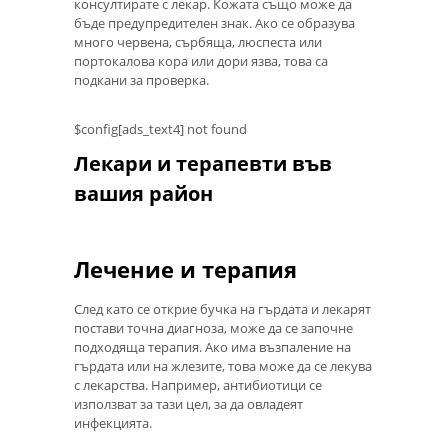
консултирате с лекар. Кожата също може да
бъде предупредителен знак. Ако се образува
много червена, сърбяща, люспеста или
портокалова кора или дори язва, това са
подкани за проверка.
$config[ads_text4] not found
Лекари и терапевти във
вашия район
Лечение и терапия
След като се открие бучка на гърдата и лекарят
постави точна диагноза, може да се започне
подходяща терапия. Ако има възпаление на
гърдата или на жлезите, това може да се лекува
с лекарства. Например, антибиотици се
използват за тази цел, за да овладеят
инфекцията.