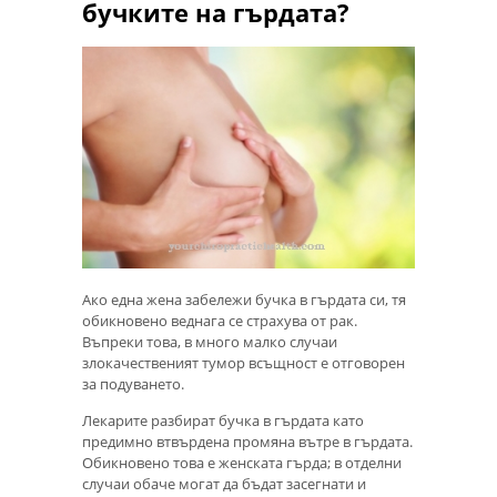
бучките на гърдата?
Ако една жена забележи бучка в гърдата си, тя
обикновено веднага се страхува от рак.
Въпреки това, в много малко случаи
злокачественият тумор всъщност е отговорен
за подуването.
Лекарите разбират бучка в гърдата като
предимно втвърдена промяна вътре в гърдата.
Обикновено това е женската гърда; в отделни
случаи обаче могат да бъдат засегнати и