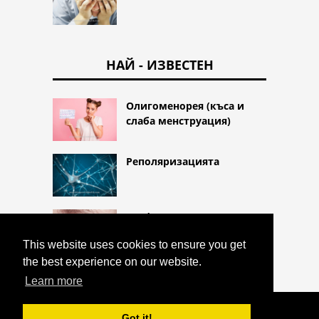
НАЙ - ИЗВЕСТЕН
Олигоменорея (къса и
слаба менструация)
Реполяризацията
Блефарит (възпаление на
клепача)
This website uses cookies to ensure you get
the best experience on our website.
Learn more
COPYRIGHT 2026 HTTPS://CQLIFE.NET
Got it!