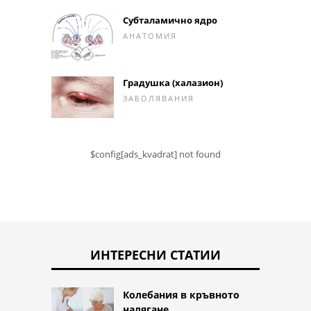
Субталамично ядро
АНАТОМИЯ
Градушка (халазион)
ЗАБОЛЯВАНИЯ
$config[ads_kvadrat] not found
ИНТЕРЕСНИ СТАТИИ
Колебания в кръвното
налягане