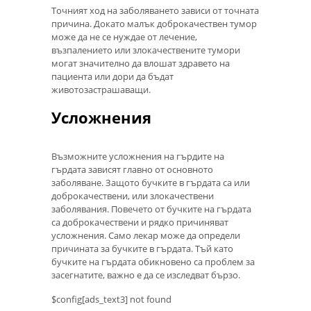
Точният ход на заболяването зависи от точната
причина. Докато малък доброкачествен тумор
може да не се нуждае от лечение,
възпалението или злокачествените тумори
могат значително да влошат здравето на
пациента или дори да бъдат
животозастрашаващи.
Усложнения
Възможните усложнения на гърдите на
гърдата зависят главно от основното
заболяване. Защото бучките в гърдата са или
доброкачествени, или злокачествени
заболявания. Повечето от бучките на гърдата
са доброкачествени и рядко причиняват
усложнения. Само лекар може да определи
причината за бучките в гърдата. Тъй като
бучките на гърдата обикновено са проблем за
засегнатите, важно е да се изследват бързо.
$config[ads_text3] not found