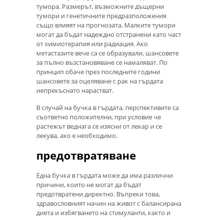
тумора. Размерът, възможните дъщерни
тумори и генетичните предразположения
също влияят на прогнозата. Малките тумори
могат да бъдат надеждно отстранени като част
от химиотерапия или радиация. Ако
метастазите вече са се образували, шансовете
за пълно възстановяване се намаляват. По
принцип обаче през последните години
шансовете за оцеляване с рак на гърдата
непрекъснато нарастват.
В случай на бучка в гърдата, перспективите са
съответно положителни, при условие че
растежът веднага се изясни от лекар и се
лекува, ако е необходимо.
предотвратяване
Една бучка в гърдата може да има различни
причини, които не могат да бъдат
предотвратени директно. Въпреки това,
здравословният начин на живот с балансирана
диета и избягването на стимуланти, както и