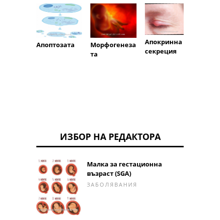
Мото
Апокринна
Морфогенеза
Апоптозата
умен
секреция
та
ИЗБОР НА РЕДАКТОРА
Малка за гестационна
възраст (SGA)
ЗАБОЛЯВАНИЯ