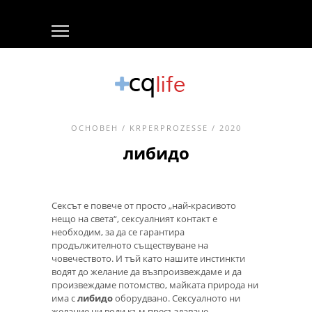
ОСНОВЕН
/
KRPERPROZESSE
/ 2020
либидо
Сексът е повече от просто „най-красивото
нещо на света“, сексуалният контакт е
необходим, за да се гарантира
продължителното съществуване на
човечеството. И тъй като нашите инстинкти
водят до желание да възпроизвеждаме и да
произвеждаме потомство, майката природа ни
има с
либидо
оборудвано. Сексуалното ни
желание ни води към пресъздаване.