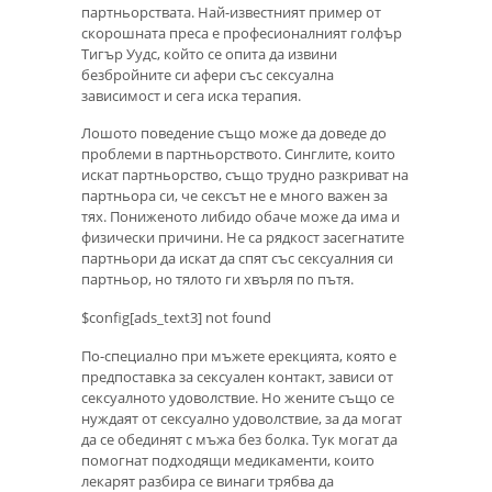
партньорствата. Най-известният пример от
скорошната преса е професионалният голфър
Тигър Уудс, който се опита да извини
безбройните си афери със сексуална
зависимост и сега иска терапия.
Лошото поведение също може да доведе до
проблеми в партньорството. Синглите, които
искат партньорство, също трудно разкриват на
партньора си, че сексът не е много важен за
тях. Пониженото либидо обаче може да има и
физически причини. Не са рядкост засегнатите
партньори да искат да спят със сексуалния си
партньор, но тялото ги хвърля по пътя.
$config[ads_text3] not found
По-специално при мъжете ерекцията, която е
предпоставка за сексуален контакт, зависи от
сексуалното удоволствие. Но жените също се
нуждаят от сексуално удоволствие, за да могат
да се обединят с мъжа без болка. Тук могат да
помогнат подходящи медикаменти, които
лекарят разбира се винаги трябва да