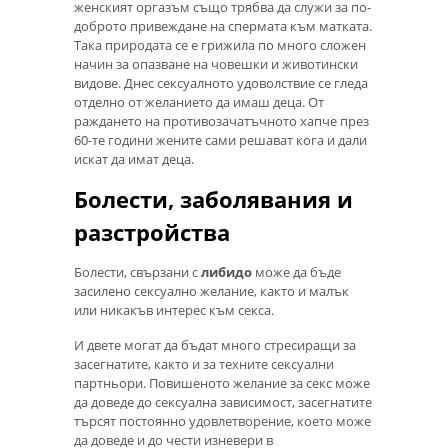
женският оргазъм също трябва да служи за по-
доброто привеждане на спермата към матката.
Така природата се е грижила по много сложен
начин за опазване на човешки и животински
видове. Днес сексуалното удоволствие се гледа
отделно от желанието да имаш деца. От
раждането на противозачатъчното хапче през
60-те години жените сами решават кога и дали
искат да имат деца.
Болести, заболявания и
разстройства
Болести, свързани с
либидо
може да бъде
засилено сексуално желание, както и малък
или никакъв интерес към секса.
И двете могат да бъдат много стресиращи за
засегнатите, както и за техните сексуални
партньори. Повишеното желание за секс може
да доведе до сексуална зависимост, засегнатите
търсят постоянно удовлетворение, което може
да доведе и до чести изневери в