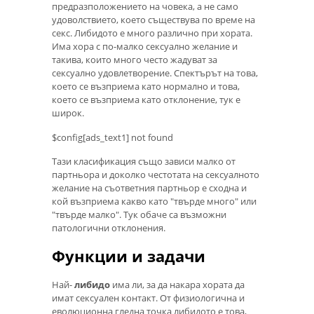
предразположението на човека, а не само
удоволствието, което съществува по време на
секс. Либидото е много различно при хората.
Има хора с по-малко сексуално желание и
такива, които много често жадуват за
сексуално удовлетворение. Спектърът на това,
което се възприема като нормално и това,
което се възприема като отклонение, тук е
широк.
$config[ads_text1] not found
Тази класификация също зависи малко от
партньора и доколко честотата на сексуалното
желание на съответния партньор е сходна и
кой възприема какво като "твърде много" или
"твърде малко". Тук обаче са възможни
патологични отклонения.
Функции и задачи
Най-
либидо
има ли, за да накара хората да
имат сексуален контакт. От физиологична и
еволюционна гледна точка либидото е това,