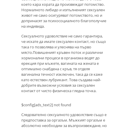
което кара хората да произвеждат потомство.
Нормалното либидо и изпълненият сексуален
живот не само осигуряват потомството, но и
допринасят за психосоциалното благополучие
на индивида.
Сексуалното удоволствие не само гарантира,
че искате да имате сексуален контакт, но също
така го позволява и улеснява на първо
място.Повишеният кръвен поток и различни
хормонални процеси в организма водят до
ерекция при мъжете, вагината на жената е
оптимално снабдена с кръв, тя отделя
вагинална течност изключен, така да се каже
като естествен лубрикант. Това създава най-
добрите възможни условия за сексуален
контакт от чисто физическа гледна точка.
$config[ads_text2] not found
Следователно сексуалното удоволствие също е
предпоставка за оргазъм. Мъжкият оргазъм е
абсолютно необходим за възпроизвеждане, но