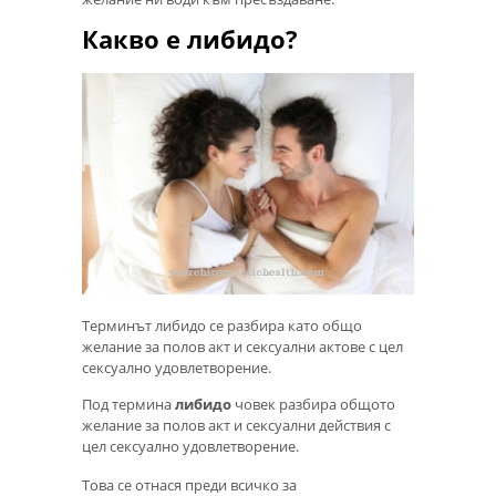
Какво е либидо?
Терминът либидо се разбира като общо
желание за полов акт и сексуални актове с цел
сексуално удовлетворение.
Под термина
либидо
човек разбира общото
желание за полов акт и сексуални действия с
цел сексуално удовлетворение.
Това се отнася преди всичко за