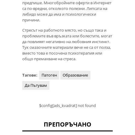
предпише. Многобройните оферти в Интернет
са по-вредни, отколкото полезни. Липсата на
либидо може да има и психологически
причини.
Стресът на работното място, но също така и
проблемите във връзката или болестите, могат
да повлияят негативно на любовния инстинкт.
Тук смазочните материали вече не са от полза,
вместо това е посочена психотерапия или
общо премахване на стреса.
Тагове:
Патоген
Образование
Да Пътувам
$config[ads_kvadrat] not found
ПРЕПОРЪЧАНО