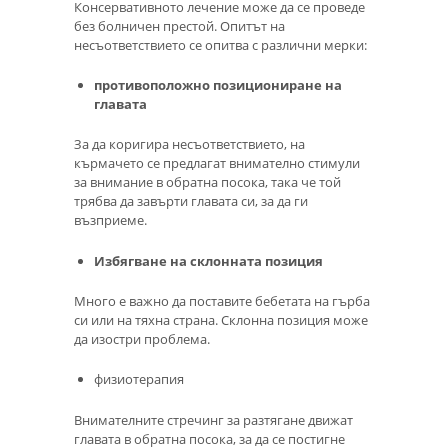
Консервативното лечение може да се проведе
без болничен престой. Опитът на
несъответствието се опитва с различни мерки:
противоположно позициониране на
главата
За да коригира несъответствието, на
кърмачето се предлагат внимателно стимули
за внимание в обратна посока, така че той
трябва да завърти главата си, за да ги
възприеме.
Избягване на склонната позиция
Много е важно да поставите бебетата на гърба
си или на тяхна страна. Склонна позиция може
да изостри проблема.
физиотерапия
Внимателните стречинг за разтягане движат
главата в обратна посока, за да се постигне