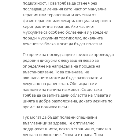
подвижност. Това трябва да стане чрез
последващи лечения като част от мануална
терапия или терапевтични лечения от
физиотерапевт или лекари, специализирани в
хиропрактична терапия. Ако части от
мускулите са особено болезнени и увредени
поради мускулния тортиколис, локалните
лечения за болка могат да бъдат полезни.
По време на последващите грижи се провеждат
редовни дискусии с лекуващия лекар за
определяне на напредъка на процеса на
възстановяване. Това означава, че
влошаването може да бъде разпознато и
лекувано на ранен етап. Обсъждат се и
навиците на начина на живот. Също така
трябва да се запита дали областта на главата и
шията е добре разположена, докато лежите по
време на почивка и сън.
Тук могат да бъдат полезни специални
възглавници за здраве. Те оптимално
поддържат шията, както в странично, така и в
легнало положение. Главата е права. Това