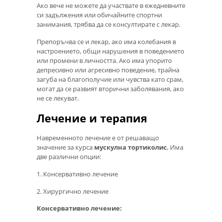
Ако вече не можете да участвате в ежедневните
си задължения или обичайните спортни
занимания, трябва да се консултирате с лекар.
Препоръчва се и лекар, ако има колебания в
настроението, общи нарушения в поведението
или промени в личността. Ако има упорито
депресивно или агресивно поведение, трайна
загуба на благополучие или чувства като срам,
могат да се развият вторични заболявания, ако
не се лекуват.
Лечение и терапия
Навременното лечение е от решаващо
значение за курса
мускулна тортиколис
, Има
две различни опции:
1. Консервативно лечение
2. Хирургично лечение
Консервативно лечение: