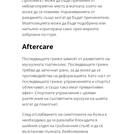
Проблемът може да бъде причинен от
неблагоприятно място в матката, което не
може да се повлияе. Нараняванията от
раждането също могат да бъдат причинители.
Малпозицията може да бъде подобрена или
напълно коригирана само чрез мерките,
изброени по-горе.
Aftercare
Последващите грижи зависят от развитието на
мускулната тортиколис. Последващите грижи
трябва да започнат рано, за да може да се
противодейства на деформацията. Като част от
последващите грижи, упражненията и спортът
облекчават, а също така имат превантивен
ефект. Спортните упражнения с целеви
разтягания на съответните мускули на шията
могат да помогнат.
След отслабването на симптомите на болка е
необходимо да се разхлаби блокадите в
шийния отдел на гръбначния стълб и да се
възстанови пълната, безболезнена