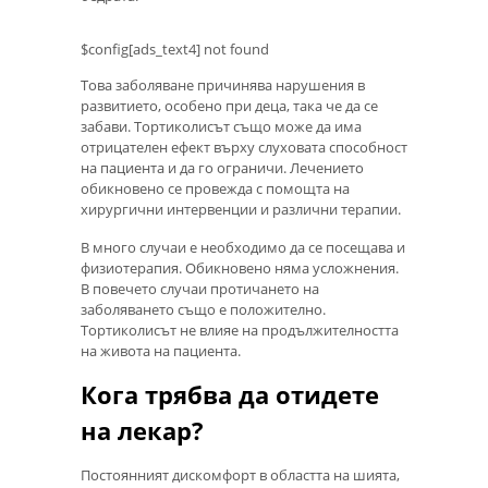
$config[ads_text4] not found
Това заболяване причинява нарушения в
развитието, особено при деца, така че да се
забави. Тортиколисът също може да има
отрицателен ефект върху слуховата способност
на пациента и да го ограничи. Лечението
обикновено се провежда с помощта на
хирургични интервенции и различни терапии.
В много случаи е необходимо да се посещава и
физиотерапия. Обикновено няма усложнения.
В повечето случаи протичането на
заболяването също е положително.
Тортиколисът не влияе на продължителността
на живота на пациента.
Кога трябва да отидете
на лекар?
Постоянният дискомфорт в областта на шията,