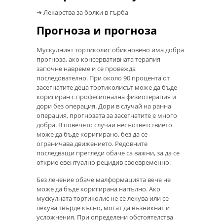
➔ Лекарства за болки в гърба
Прогноза и прогноза
Мускулният тортиколис обикновено има добра
прогноза, ако консервативната терапия
започне навреме и се провежда
последователно. При около 90 процента от
засегнатите деца тортиколисът може да бъде
коригиран с професионална физиотерапия и
дори без операция. Дори в случай на ранна
операция, прогнозата за засегнатите е много
добра. В повечето случаи несъответствието
може да бъде коригирано, без да се
ограничава движението. Редовните
последващи прегледи обаче са важни, за да се
открие евентуално рецидив своевременно.
Без лечение обаче малформацията вече не
може да бъде коригирана напълно. Ако
мускулната тортиколис не се лекува или се
лекува твърде късно, могат да възникнат и
усложнения. При определени обстоятелства