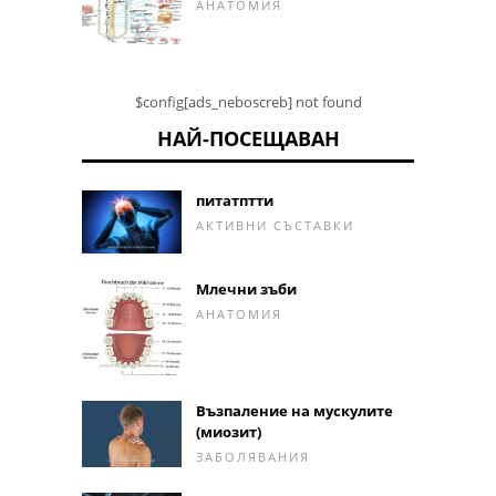
АНАТОМИЯ
$config[ads_neboscreb] not found
НАЙ-ПОСЕЩАВАН
питатптти
АКТИВНИ СЪСТАВКИ
Млечни зъби
АНАТОМИЯ
Възпаление на мускулите
(миозит)
ЗАБОЛЯВАНИЯ