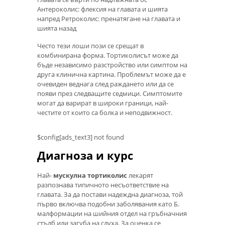
Антероколис: флексия на главата и шията
напред Ретроколис: пренатягане на главата и
шията назад
Често тези лоши пози се срещат в
комбинирана форма. Тортиколисът може да
бъде независимо разстройство или симптом на
друга клинична картина. Проблемът може да е
очевиден веднага след раждането или да се
появи през следващите седмици. Симптомите
могат да варират в широки граници, най-
честите от които са болка и неподвижност.
$config[ads_text3] not found
Диагноза и курс
Най-
мускулна тортиколис
лекарят
разпознава типичното несъответствие на
главата. За да постави надеждна диагноза, той
първо включва подобни заболявания като Б.
малформации на шийния отдел на гръбначния
стълб или загуба на слуха. За оценка се