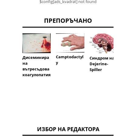
$config[ads_kvadrat] not found
ПРЕПОРЪЧАНО
Camptodactyl
Дисеминира
Синдром на
Анафи
y
на
Dejerine-
чен ш
вътресъдова
Spiller
(алер
коагулопатия
шок)
ИЗБОР НА РЕДАКТОРА