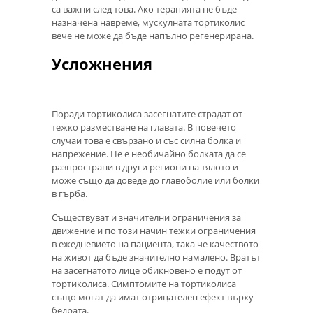
са важни след това. Ако терапията не бъде
назначена навреме, мускулната тортиколис
вече не може да бъде напълно регенерирана.
Усложнения
Поради тортиколиса засегнатите страдат от
тежко разместване на главата. В повечето
случаи това е свързано и със силна болка и
напрежение. Не е необичайно болката да се
разпространи в други региони на тялото и
може също да доведе до главоболие или болки
в гърба.
Съществуват и значителни ограничения за
движение и по този начин тежки ограничения
в ежедневието на пациента, така че качеството
на живот да бъде значително намалено. Вратът
на засегнатото лице обикновено е подут от
тортиколиса. Симптомите на тортиколиса
също могат да имат отрицателен ефект върху
бедрата.