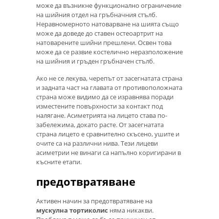
може да възникне функционално ограничение
на шийния отдел на гръбначния стълб.
Неравномерното натоварване на шията също
може да доведе до ставен остеоартрит на
натоварените шийни прешлени. Освен това
може да се развие костелично неразположение
на шийния и гръден гръбначен стълб.
Ако не се лекува, черепът от засегнатата страна
и задната част на главата от противоположната
страна може видимо да се изравнява поради
изместените повърхности за контакт под
налягане. Асиметрията на лицето става по-
забележима, докато расте. От засегнатата
страна лицето е сравнително скъсено, ушите и
очите са на различни нива. Тези лицеви
асиметрии не винаги са напълно коригирани в
късните етапи.
предотвратяване
Активен начин за предотвратяване на
мускулна тортиколис
няма никакви.