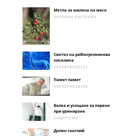
Метла за жилене на месо
ЛЕЧЕБНИ РАСТЕНИЯ
Синтез на рибонуклеинова
киселина
KRPERPROZESSE
Памет памет
KRPERPROZESSE
Болка и усещане за парене
при уриниране
СИМПТОМИ
Долен ганглий