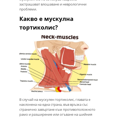
застрашават влошаване и неврологични
проблеми.
Какво е мускулна
тортиколис?
В случай на мускулен тортиколис, главата е
наклонена на една страна, във връзка със
странично завъртане към противоположното
рамо и разширение или огъване на шийния