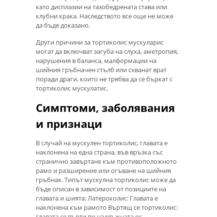
като дисплазии на тазобедрената става или
клубни крака. Наследството все още не може
да бъде доказано.
Други причини за тортиколис мускуларис
могат да включват загуба на слуха, аметропия,
нарушения в баланса, малформации на
шийния гръбначен стълб или схванат врат
поради драги, които не трябва да се бъркат с
тортиколис мускулатис.
Симптоми, заболявания
и признаци
В случай на мускулен тортиколис, главата е
наклонена на една страна, във връзка със
странично завъртане към противоположното
рамо и разширение или огъване на шийния
гръбнак. Типът мускулна тортиколис може да
бъде описан в зависимост от позициите на
главата и шията: Латероколис: Главата е
наклонена към рамото Въртящ се тортиколис:
главата се върти по надлъжната ос