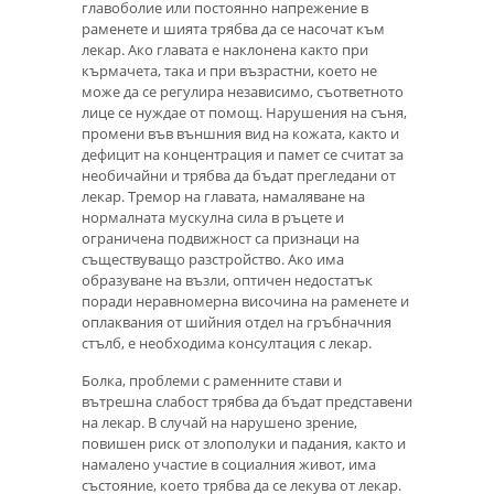
главоболие или постоянно напрежение в
раменете и шията трябва да се насочат към
лекар. Ако главата е наклонена както при
кърмачета, така и при възрастни, което не
може да се регулира независимо, съответното
лице се нуждае от помощ. Нарушения на съня,
промени във външния вид на кожата, както и
дефицит на концентрация и памет се считат за
необичайни и трябва да бъдат прегледани от
лекар. Тремор на главата, намаляване на
нормалната мускулна сила в ръцете и
ограничена подвижност са признаци на
съществуващо разстройство. Ако има
образуване на възли, оптичен недостатък
поради неравномерна височина на раменете и
оплаквания от шийния отдел на гръбначния
стълб, е необходима консултация с лекар.
Болка, проблеми с раменните стави и
вътрешна слабост трябва да бъдат представени
на лекар. В случай на нарушено зрение,
повишен риск от злополуки и падания, както и
намалено участие в социалния живот, има
състояние, което трябва да се лекува от лекар.