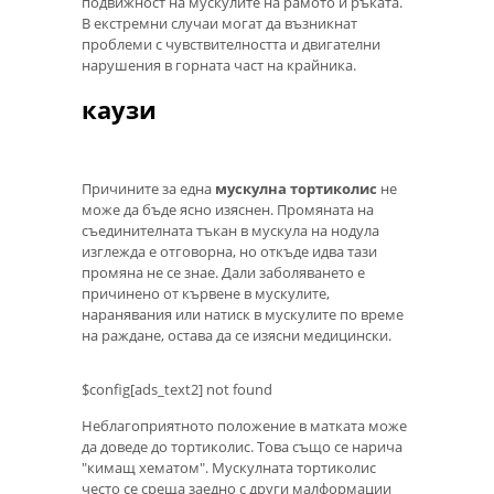
подвижност на мускулите на рамото и ръката.
В екстремни случаи могат да възникнат
проблеми с чувствителността и двигателни
нарушения в горната част на крайника.
каузи
Причините за една
мускулна тортиколис
не
може да бъде ясно изяснен. Промяната на
съединителната тъкан в мускула на нодула
изглежда е отговорна, но откъде идва тази
промяна не се знае. Дали заболяването е
причинено от кървене в мускулите,
наранявания или натиск в мускулите по време
на раждане, остава да се изясни медицински.
$config[ads_text2] not found
Неблагоприятното положение в матката може
да доведе до тортиколис. Това също се нарича
"кимащ хематом". Мускулната тортиколис
често се среща заедно с други малформации