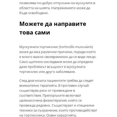
позволява по-добро отпускане на мускулите в
областта на шията. Напрежението може да
бъде освободено.
Можете да направите
това сами
Мускулната тортиколис (torticollis muscularis)
може да има различни причини, поради което
е много важно своевременно да се види лекар.
Само щателно изследване може да определи
дали проблемът всъщност е мускулната
тортиколис или друго заболяване.
След диагнозата пациентите трябва да следят
внимателно терапията. В противен случай
съществува риск от привеждане в
съответствие. Препоръките включват
целенасочена физиотерапия, която се
провежда редовно. Съществуват и специални
техники за съхранение, които противодействат
на тортиколиса. Освен хирургията,