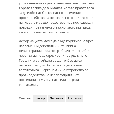
упражненията за разтягане също ще помогнат.
Хората трябва да внимават, когато правят това,
за да избегнат болка. Ранното лечение
противодейства на неправилното подреждане
на главата и също предотвратява последващи
повреди. Това е много важно както при деца,
така и при възрастни пациенти.
Деформацията може да бъде коригирана чрез
навременни действия и интензивна
физиотерапия, така че гръбначният стълб и
черепът да не са стресирани твърде много.
Грешките в стойката също трябва да се
избягват, защото биха могли да влошат
тортиколиса. С ергономично устройство се
противодейства на неблагоприятните
последици от мускулната или острата
тортиколис.
Тагове:
Лекар
Лечения
Паразит