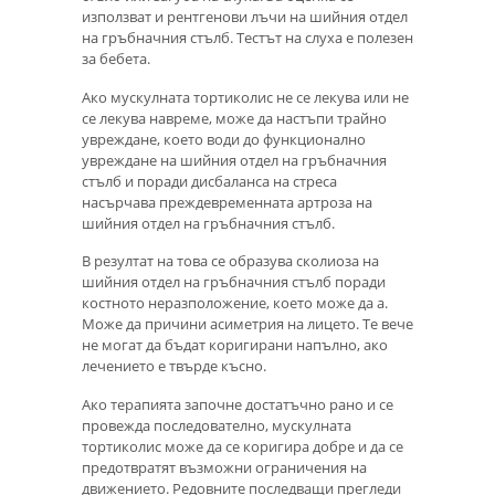
използват и рентгенови лъчи на шийния отдел
на гръбначния стълб. Тестът на слуха е полезен
за бебета.
Ако мускулната тортиколис не се лекува или не
се лекува навреме, може да настъпи трайно
увреждане, което води до функционално
увреждане на шийния отдел на гръбначния
стълб и поради дисбаланса на стреса
насърчава преждевременната артроза на
шийния отдел на гръбначния стълб.
В резултат на това се образува сколиоза на
шийния отдел на гръбначния стълб поради
костното неразположение, което може да а.
Може да причини асиметрия на лицето. Те вече
не могат да бъдат коригирани напълно, ако
лечението е твърде късно.
Ако терапията започне достатъчно рано и се
провежда последователно, мускулната
тортиколис може да се коригира добре и да се
предотвратят възможни ограничения на
движението. Редовните последващи прегледи