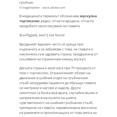
гръбнак.
© magemasher - stock.adobe.com
В медицината терминът обозначава
мускулна
тортиколис
рядко, отчасти вродено, отчасти
придобито несогласуване на главата.
$config[ads_text1] not found
Вроденият вариант често се среща при
кърмачета и се забелязва с това, че главата е
наклонена към здравата страна, придружена от
скъсяване на страничния кимащ мускул.
Дясната страна е засегната при 75 процента от
тези с тортиколис. Ограниченият обхват на
движение в шийния отдел на гръбначния
стълб затруднява пациента да обръща главата
си настрани и нагоре и надолу. Други
симптоми са болка във врата, случайни възли и
напрежение в мускулите на шията,
чувствителност на шийния гръбначен стълб,
треперене на главата, неравномерна височина
на раменете и произтичащата от това липса на