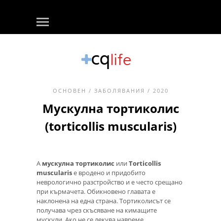
ОСНОВЕН
/
ЗАБОЛЯВАНИЯ
/ 2020
Мускулна тортиколис
(torticollis muscularis)
А
мускулна тортиколис
или
Torticollis
muscularis
е вродено и придобито
неврологично разстройство и е често срещано
при кърмачета. Обикновено главата е
наклонена на една страна. Тортиколисът се
получава чрез скъсяване на кимащите
мускули. Ако не се лекува навреме,