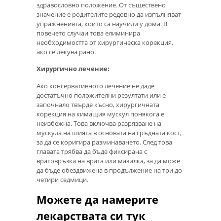
здравословно положение. От съществено
значение е родителите редовно да изпълняват
упражненията, които са научили у дома. В
повечето случаи това елиминира
необходимостта от хирургическа корекция,
ако се лекува рано.
Хирургично лечение:
Ако консервативното лечение не даде
достатъчно положителни резултати или е
започнало твърде късно, хирургичната
корекция на кимащия мускул понякога е
неизбежна. Това включва разрязване на
мускула на шията в основата на гръдната кост,
за да се коригира разминаването. След това
главата трябва да бъде фиксирана с
вратовръзка на врата или мазилка, за да може
да бъде обездвижена в продължение на три до
четири седмици.
Можете да намерите
лекарствата си тук