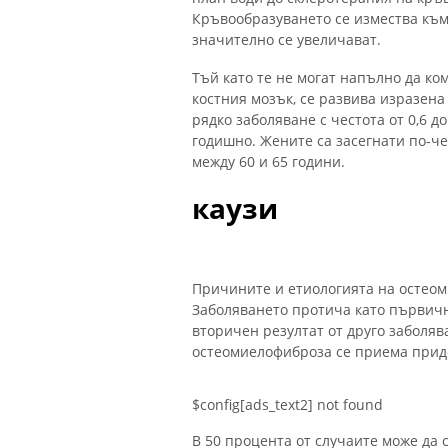
Кръвообразуването се измества към
значително се увеличават.
Тъй като те не могат напълно да к
костния мозък, се развива изразен
рядко заболяване с честота от 0,6 д
годишно. Жените са засегнати по-че
между 60 и 65 години.
каузи
Причините и етиологията на остеом
Заболяването протича като първич
вторичен резултат от друго заболя
остеомиелофиброза се приема прид
$config[ads_text2] not found
В 50 процента от случаите може да 