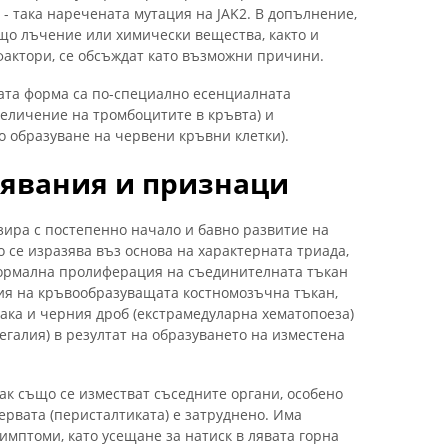
 така наречената мутация на JAK2. В допълнение,
що лъчение или химически вещества, както и
фактори, се обсъждат като възможни причини.
ата форма са по-специално есенциалната
еличение на тромбоцитите в кръвта) и
 образуване на червени кръвни клетки).
явания и признаци
ира с постепенно начало и бавно развитие на
 се изразява въз основа на характерната триада,
нормална пролиферация на съединителната тъкан
ия на кръвообразуващата костномозъчна тъкан,
лака и черния дроб (екстрамедуларна хематопоеза)
егалия) в резултат на образуването на изместена
ак също се изместват съседните органи, особено
ервата (перисталтиката) е затруднено. Има
имптоми, като усещане за натиск в лявата горна