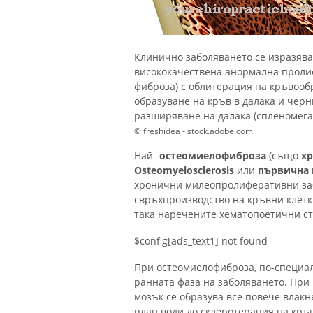
Клинично заболяването се изразява
висококачествена анормална проли
фиброза) с облитерация на кръвооб
образуване на кръв в далака и черн
разширяване на далака (спленомега
© freshidea - stock.adobe.com
Най-
остеомиелофиброза
(също
х
Osteomyelosclerosis
или
първична
хронични милеопролиферативни заб
свръхпроизводство на кръвни клетк
така наречените хематопоетични ст
$config[ads_text1] not found
При остеомиелофиброза, по-специал
ранната фаза на заболяването. При
мозък се образува все повече влакн
план води до склеротерапия на кръ