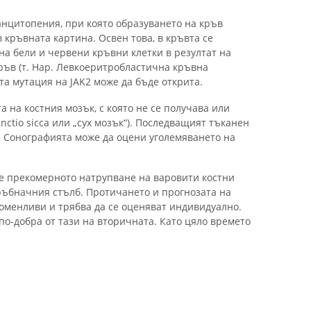
анцитопения, при която образуването на кръв
 кръвната картина. Освен това, в кръвта се
а бели и червени кръвни клетки в резултат на
ръв (т. Нар. Левкоеритробластична кръвна
та мутация на JAK2 може да бъде открита.
на костния мозък, с която не се получава или
unctio sicca или „сух мозък“). Последващият тъканен
. Сонографията може да оцени уголемяването на
е прекомерното натрупване на варовити костни
гръбначния стълб. Протичането и прогнозата на
оменливи и трябва да се оценяват индивидуално.
о-добра от тази на вторичната. Като цяло времето