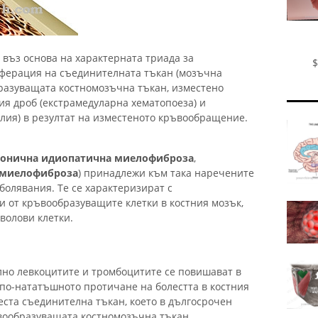
 въз основа на характерната триада за
$
ферация на съединителната тъкан (мозъчна
разуващата костномозъчна тъкан, изместено
ия дроб (екстрамедуларна хематопоеза) и
лия) в резултат на изместеното кръвообращение.
ронична идиопатична миелофиброза
,
 миелофиброза
) принадлежи към така наречените
олявания. Те се характеризират с
и от кръвообразуващите клетки в костния мозък,
волови клетки.
но левкоцитите и тромбоцитите се повишават в
 по-нататъшното протичане на болестта в костния
еста съединителна тъкан, което в дългосрочен
вообразуващата костномозъчна тъкан.