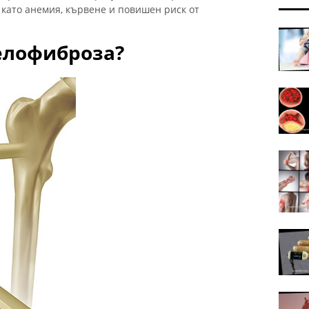
 като анемия, кървене и повишен риск от
елофиброза?