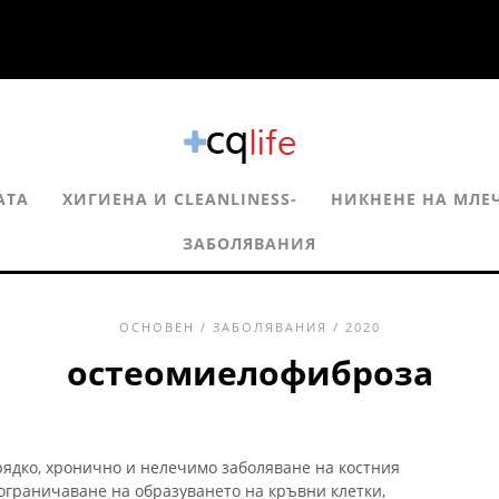
АТА
ХИГИЕНА И CLEANLINESS-
НИКНЕНЕ НА МЛЕ
ЗАБОЛЯВАНИЯ
ОСНОВЕН
/
ЗАБОЛЯВАНИЯ
/ 2020
остеомиелофиброза
рядко, хронично и нелечимо заболяване на костния
ограничаване на образуването на кръвни клетки,