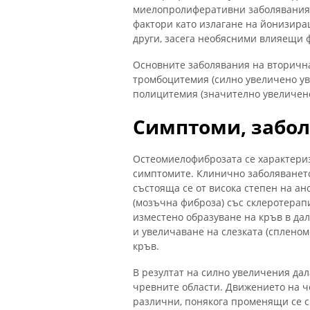
миелопролиферативни заболявания -
фактори като излагане на йонизира
други, засега необясними влияещи 
Основните заболявания на вторичн
тромбоцитемия (силно увеличено ув
полицитемия (значително увеличено
Симптоми, забол
Остеомиелофиброзата се характериз
симптомите. Клинично заболяването
състояща се от висока степен на а
(мозъчна фиброза) със склеротерап
изместено образуване на кръв в да
и увеличаване на слезката (спленом
кръв.
В резултат на силно увеличения дал
чревните области. Движението на ч
различни, понякога променящи се с