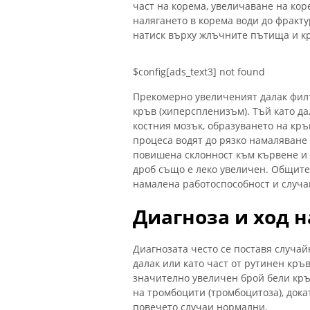
част на корема, увеличаване на ко
налягането в корема води до фракту
натиск върху жлъчните пътища и к
$config[ads_text3] not found
Прекомерно увеличеният далак фил
кръв (хиперспленизъм). Тъй като да
костния мозък, образуването на кръ
процеса водят до рязко намаляване 
повишена склонност към кървене и 
дроб също е леко увеличен. Общите 
намалена работоспособност и случа
Диагноза и ход 
Диагнозата често се поставя случа
далак или като част от рутинен кръ
значително увеличен брой бели кръ
на тромбоцити (тромбоцитоза), дока
повечето случаи нормални.