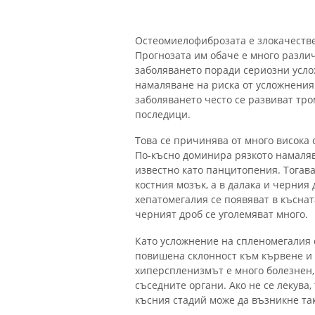
Остеомиелофиброзата е злокачеств
Прогнозата им обаче е много разли
заболяването поради сериозни усл
намаляване на риска от усложнения 
заболяването често се развиват тро
последици.
Това се причинява от много висока
По-късно доминира рязкото намаляв
известно като панцитопения. Тогава
костния мозък, а в далака и черния
хепатомегалия се появяват в къснат
черният дроб се уголемяват много.
Като усложнение на спленомегалия 
повишена склонност към кървене и 
хиперспленизмът е много болезнен,
съседните органи. Ако не се лекува,
късния стадий може да възникне та