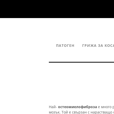
ПАТОГЕН
ГРИЖА ЗА КОС
Най-
остеомиелофиброза
е много 
мозък. Той е свързан с нарастващо 