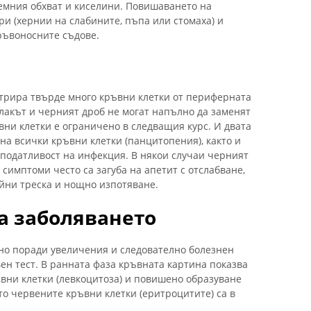
ремния обхват и киселини. Повишаването на
ри (хернии на слабините, пъпа или стомаха) и
ръвоносните съдове.
трира твърде много кръвни клетки от периферната
лакът и черният дроб не могат напълно да заменят
вни клетки е ограничено в следващия курс. И двата
на всички кръвни клетки (панцитопения), както и
податливост на инфекция. В някои случаи черният
симптоми често са загуба на апетит с отслабване,
йни треска и нощно изпотяване.
на заболяването
йно поради увеличения и следователно болезнен
вен тест. В ранната фаза кръвната картина показва
вни клетки (левкоцитоза) и повишено образуване
то червените кръвни клетки (еритроцитите) са в