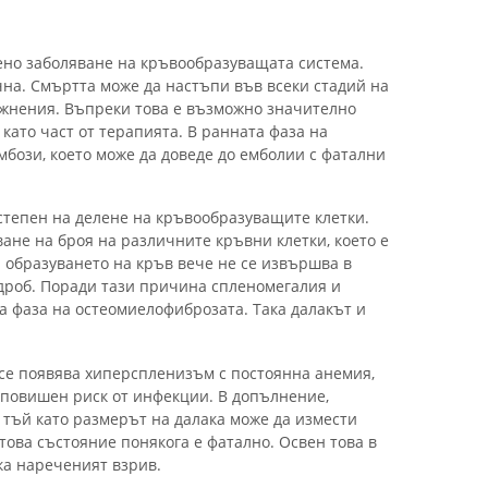
ено заболяване на кръвообразуващата система.
чна. Смъртта може да настъпи във всеки стадий на
ожнения. Въпреки това е възможно значително
като част от терапията. В ранната фаза на
мбози, което може да доведе до емболии с фатални
 степен на делене на кръвообразуващите клетки.
ане на броя на различните кръвни клетки, което е
 образуването на кръв вече не се извършва в
 дроб. Поради тази причина спленомегалия и
а фаза на остеомиелофиброзата. Така далакът и
се появява хиперспленизъм с постоянна анемия,
повишен риск от инфекции. В допълнение,
 тъй като размерът на далака може да измести
 това състояние понякога е фатално. Освен това в
ка нареченият взрив.