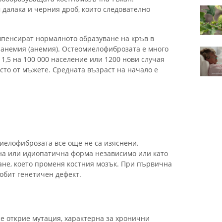
 далака и черния дроб, които следователно
омпенсират нормалното образуване на кръв в
а анемия (анемия). Остеомиелофиброзата е много
о 1,5 на 100 000 население или 1200 нови случая
сто от мъжете. Средната възраст на начало е
иелофиброзата все още не са изяснени.
на или идиопатична форма независимо или като
ване, което променя костния мозък. При първична
обит генетичен дефект.
се открие мутация, характерна за хронични