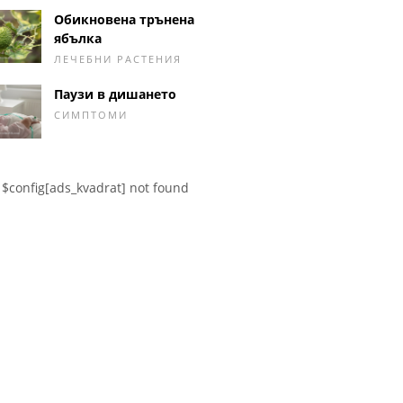
Обикновена трънена
ябълка
ЛЕЧЕБНИ РАСТЕНИЯ
Паузи в дишането
СИМПТОМИ
$config[ads_kvadrat] not found