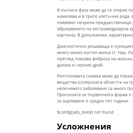
В късната фаза може да се открие п
намалява и в трите клетъчни реда, в
появяват незрели предшественици н
образуването на екстрамедуларна к
картина). В допълнение, характерна
Диагностично решаваща е пункцията 
много малко костен мозък (т. Нар. P
преглед показва фиброза на мозъка
далака и черния дроб.
Рентгеновата снимка може да покаж
вещества (склероза) в областта на 
нелечимото заболяване са много пр
Прогнозата за първичната форма е п
за оцеляване е средно пет години.
$config[ads_text4] not found
Усложнения