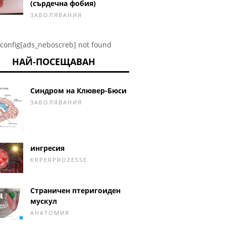
(сърдечна фобия)
ЗАБОЛЯВАНИЯ
config[ads_neboscreb] not found
НАЙ-ПОСЕЩАВАН
Синдром на Клювер-Бюси
ЗАБОЛЯВАНИЯ
ингресия
KRPERPROZESSE
Страничен птеригоиден
мускул
АНАТОМИЯ