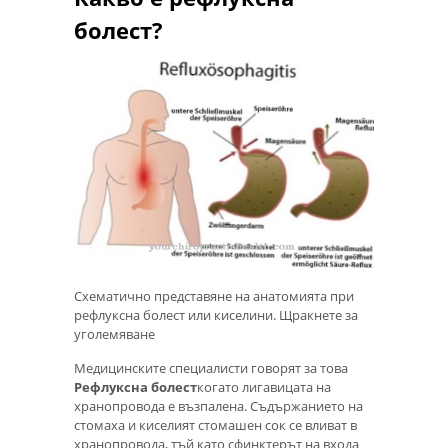
болест?
Схематично представяне на анатомията при
рефлуксна болест или киселини. Щракнете за
уголемяване
Медицинските специалисти говорят за това
Рефлуксна болест
когато лигавицата на
хранопровода е възпалена. Съдържанието на
стомаха и киселият стомашен сок се вливат в
хранопровода, тъй като сфинктерът на входа