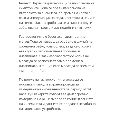
болест
Първо се диагностицира въз основа на
симптомите. Това се прави въз основа на
интервюто за анамнеза, по време на което е
важна информация за вида, честотата и начина
на живот. Засега трябва да се изключат други
заболявания, които имат подобни симптоми.
Гастроскопията е безопасен диагностичен
метод. Това се извършва особено в случай на
хронична рефлуксна болест, за да се открият
евентуални злокачествени промени в
лигавицата. С тази езофагогастроскопия не
могат да се разпознаят само промени в
лигавицата. В същия етап могат да се вземат и
тъканни проби.
По време на гастроскопията може да се
постави и капсула в хранопровода за
измерване на киселинността за период от 24
часа. Тук лекарите говорят за дългосрочно
измерване на pH. Измерва се концентрацията
на киселината и данните се предават незабавно
на записващо устройство.