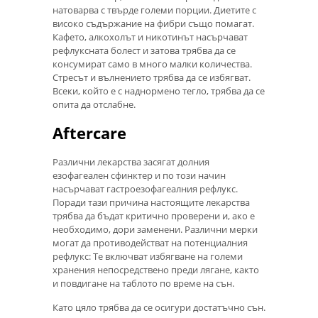
натоварва с твърде големи порции. Диетите с
високо съдържание на фибри също помагат.
Кафето, алкохолът и никотинът насърчават
рефлуксната болест и затова трябва да се
консумират само в много малки количества.
Стресът и вълнението трябва да се избягват.
Всеки, който е с наднормено тегло, трябва да се
опита да отслабне.
Aftercare
Различни лекарства засягат долния
езофагеален сфинктер и по този начин
насърчават гастроезофагеалния рефлукс.
Поради тази причина настоящите лекарства
трябва да бъдат критично проверени и, ако е
необходимо, дори заменени. Различни мерки
могат да противодействат на потенциалния
рефлукс: Те включват избягване на големи
хранения непосредствено преди лягане, както
и повдигане на таблото по време на сън.
Като цяло трябва да се осигури достатъчно сън.