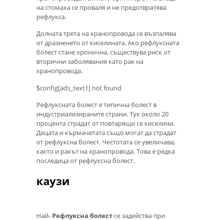
на стомаха се проваля и не предотвратява
рефлукса.
Долната трета на хранопровода се възпалява
от дразненето от киселината. Ако рефлуксната
болест стане хронична, съществува риск от
вторични заболявания като рак на
хранопровода.
$config[ads_text1] not found
Рефлуксната болест е типична болест в
индустриализираните страни. Тук около 20
процента страдат от повтарящи се киселини.
Децата и кърмачетата също могат да страдат
от рефлуксна болест. Честотата се увеличава,
както и ракът на хранопровода. Това е рядка
последица от рефлуксна болест.
каузи
Най-
Рефлуксна болест
се задейства при