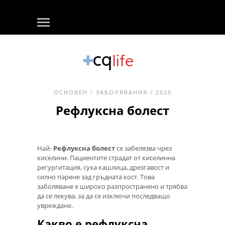
ОСНОВЕН
/
ЗАБОЛЯВАНИЯ
/ 2020
Рефлуксна болест
Най-
Рефлуксна болест
се забелязва чрез
киселини. Пациентите страдат от киселинна
регургитация, суха кашлица, дрезгавост и
силно парене зад гръдната кост. Това
заболяване е широко разпространено и трябва
да се лекува, за да се изключи последващо
увреждане.
Какво е рефлуксна