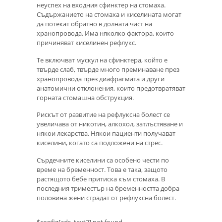
неуспех на входния сфинктер на стомаха.
Съдържанието на стомаха и киселината могат
да потекат обратно в долната част на
хранопровода. Има няколко фактора, които
причиняват киселинен рефлукс.
Те включват мускул на сфинктера, който е
твърде слаб, твърде много преминаване през
хранопровода през диафрагмата и други
анатомични отклонения, които предотвратяват
горната стомашна обструкция.
Рискът от развитие на рефлуксна болест се
увеличава от никотин, алкохол, затлъстяване и
някои лекарства. Някои пациенти получават
киселини, когато са подложени на стрес.
Сърдечните киселини са особено чести по
време на бременност. Това е така, защото
растящото бебе притиска към стомаха. В
последния триместър на бременността добра
половина жени страдат от рефлуксна болест.
$config[ads_text2] not found