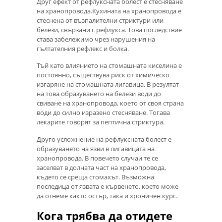
Друг ефект от рефлуксната болест е стесняване
на хранопровода.Кухината на хранопровода е
стеснена от възпалителни стриктури или
белези, свързани с рефлукса. Това последствие
става забележимо чрез нарушения на
гълтателния рефлекс и болка.
Тъй като влиянието на стомашната киселина е
постоянно, съществува риск от химическо
изгаряне на стомашната лигавица. В резултат
на това образуването на белези води до
свиване на хранопровода, което от своя страна
води до силно изразено стесняване. Тогава
лекарите говорят за пептична стриктура.
Друго усложнение на рефлуксната болест е
образуването на язви в лигавицата на
хранопровода. В повечето случаи те се
заселват в долната част на хранопровода,
където се среща стомахът. Възможна
последица от язвата е кървенето, което може
да отнеме както остър, така и хроничен курс.
Кога трябва да отидете