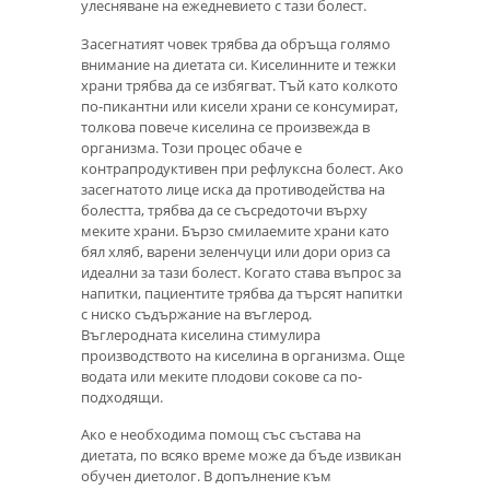
улесняване на ежедневието с тази болест.
Засегнатият човек трябва да обръща голямо
внимание на диетата си. Киселинните и тежки
храни трябва да се избягват. Тъй като колкото
по-пикантни или кисели храни се консумират,
толкова повече киселина се произвежда в
организма. Този процес обаче е
контрапродуктивен при рефлуксна болест. Ако
засегнатото лице иска да противодейства на
болестта, трябва да се съсредоточи върху
меките храни. Бързо смилаемите храни като
бял хляб, варени зеленчуци или дори ориз са
идеални за тази болест. Когато става въпрос за
напитки, пациентите трябва да търсят напитки
с ниско съдържание на въглерод.
Въглеродната киселина стимулира
производството на киселина в организма. Още
водата или меките плодови сокове са по-
подходящи.
Ако е необходима помощ със състава на
диетата, по всяко време може да бъде извикан
обучен диетолог. В допълнение към