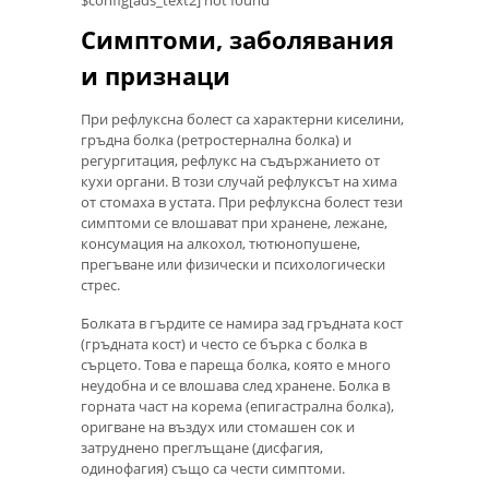
Симптоми, заболявания
и признаци
При рефлуксна болест са характерни киселини,
гръдна болка (ретростернална болка) и
регургитация, рефлукс на съдържанието от
кухи органи. В този случай рефлуксът на хима
от стомаха в устата. При рефлуксна болест тези
симптоми се влошават при хранене, лежане,
консумация на алкохол, тютюнопушене,
прегъване или физически и психологически
стрес.
Болката в гърдите се намира зад гръдната кост
(гръдната кост) и често се бърка с болка в
сърцето. Това е пареща болка, която е много
неудобна и се влошава след хранене. Болка в
горната част на корема (епигастрална болка),
оригване на въздух или стомашен сок и
затруднено преглъщане (дисфагия,
одинофагия) също са чести симптоми.