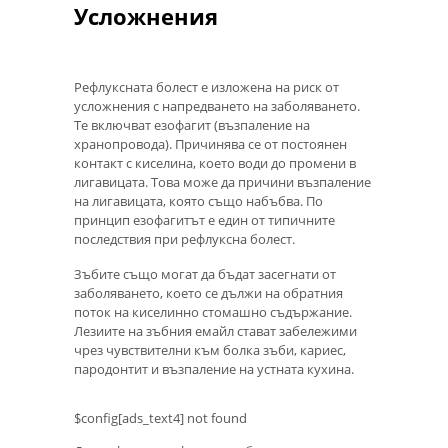
Усложнения
Рефлуксната болест е изложена на риск от
усложнения с напредването на заболяването.
Те включват езофагит (възпаление на
хранопровода). Причинява се от постоянен
контакт с киселина, което води до промени в
лигавицата. Това може да причини възпаление
на лигавицата, която също набъбва. По
принцип езофагитът е един от типичните
последствия при рефлуксна болест.
Зъбите също могат да бъдат засегнати от
заболяването, което се дължи на обратния
поток на киселинно стомашно съдържание.
Лезиите на зъбния емайл стават забележими
чрез чувствителни към болка зъби, кариес,
пародонтит и възпаление на устната кухина.
$config[ads_text4] not found