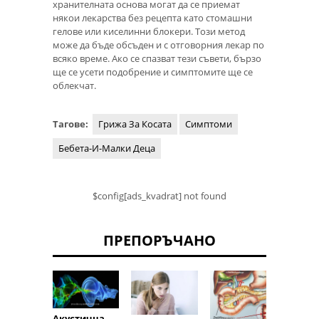
хранителната основа могат да се приемат
някои лекарства без рецепта като стомашни
гелове или киселинни блокери. Този метод
може да бъде обсъден и с отговорния лекар по
всяко време. Ако се спазват тези съвети, бързо
ще се усети подобрение и симптомите ще се
облекчат.
Тагове:
Грижа За Косата
Симптоми
Бебета-И-Малки Деца
$config[ads_kvadrat] not found
ПРЕПОРЪЧАНО
Акустична