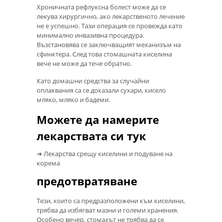
Хроничната рефлуксна болест може да се
лекува хирургично, ако лекарственото лечение
не е успешно. Тази операция се провежда като
минимално инвазивна процедура.
Възстановява се заключващият механизъм на
сфинктера. След това стомашната киселина
вече не може да тече обратно.
Като домашни средства за случайни
оплаквания са се доказали сухари, кисело
мляко, мляко и бадеми.
Можете да намерите
лекарствата си тук
➔ Лекарства срещу киселини и подуване на
корема
предотвратяване
Тези, които са предразположени към киселини,
трябва да избягват мазни и големи хранения.
Особено вечер, стомахът не трябва да се