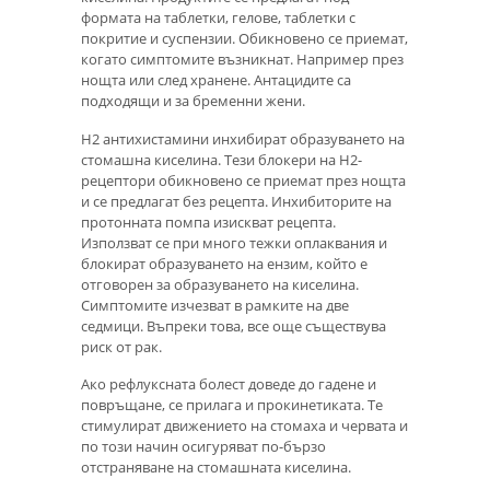
формата на таблетки, гелове, таблетки с
покритие и суспензии. Обикновено се приемат,
когато симптомите възникнат. Например през
нощта или след хранене. Антацидите са
подходящи и за бременни жени.
Н2 антихистамини инхибират образуването на
стомашна киселина. Тези блокери на Н2-
рецептори обикновено се приемат през нощта
и се предлагат без рецепта. Инхибиторите на
протонната помпа изискват рецепта.
Използват се при много тежки оплаквания и
блокират образуването на ензим, който е
отговорен за образуването на киселина.
Симптомите изчезват в рамките на две
седмици. Въпреки това, все още съществува
риск от рак.
Ако рефлуксната болест доведе до гадене и
повръщане, се прилага и прокинетиката. Те
стимулират движението на стомаха и червата и
по този начин осигуряват по-бързо
отстраняване на стомашната киселина.