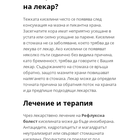
на лекар?
Тежката киселини често се появява след
консумация на мазна и пикантна храна.
Засегнатите хора имат неприятно усещане в
устата или силно усещане за парене. Киселини
в стомаха не са заболяване, което трябва да се
лекува от лекар. Ако киселини се появяват
няколко пъти седмично без видима причина,
като бременност, трябва да говорите с Вашия
лекар. Съдържанието на стомаха се връща
обратно, защото мазните храни повишават
налягането в стомаха. Лекар може да определи
точната причина за обратния поток на храната
и да предпише подходящи лекарства.
Лечение и терапия
Чрез лекарствено лечение на
Рефлуксна
болест
киселината може да бъде инхибирана.
Антацидите, хидроталцитът и магалдратът
неутрализират или свързват стомашната
киселина. Продуктите се предлагат под