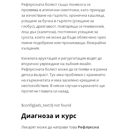
Рефлуксната болест също понякога се
проявява в атипични симптоми, като принуда
за изчистване на гърлото, хронична кашлица,
усещане за бучка в гърлото (усещане за
глобус), дрезгавост, повтаряща се пневмония,
лош дъх (халитоза), постоянно усещане за
сухота, което не може да бъде облекчено чрез
пиене подобрени или проникващи, безкрайни
хълцания.
Киселата еруктация и регургитация водят до
вторично увреждане на зъбния емайл.
Рефлуксната болест може да се появи и в ранна
детска възраст. Тук има проблеми с храненето
на кърмачетата и има засилено крещене и
неспокойствие. В някои случаи кърмачето ще
протегне главата си назад.
$config[ads_text3] not found
Диагноза и курс
Лекарят може да направи това
Рефлуксна