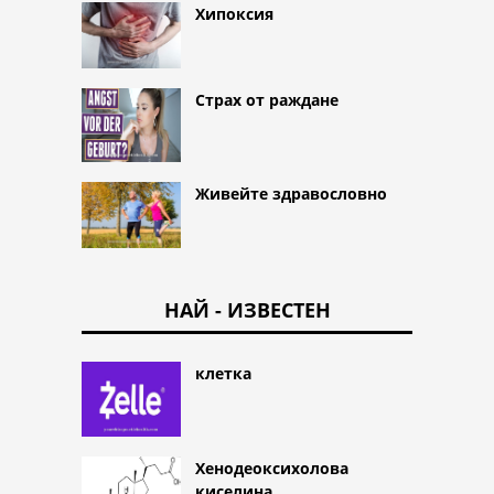
Хипоксия
Страх от раждане
Живейте здравословно
НАЙ - ИЗВЕСТЕН
клетка
Хенодеоксихолова
киселина