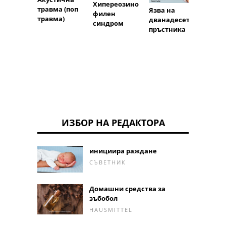
Хипереозино
Пери
травма (поп
Язва на
филен
артер
травма)
дванадесето
синдром
болес
пръстника
ИЗБОР НА РЕДАКТОРА
инициира раждане
СЪВЕТНИК
Домашни средства за
зъбобол
HAUSMITTEL