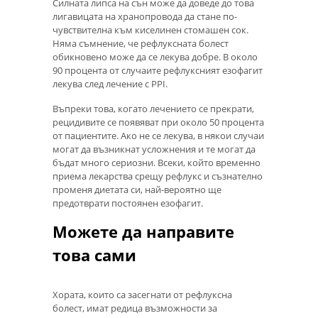
Силната липса на сън може да доведе до това
лигавицата на хранопровода да стане по-
чувствителна към киселинен стомашен сок.
Няма съмнение, че рефлуксната болест
обикновено може да се лекува добре. В около
90 процента от случаите рефлуксният езофагит
лекува след лечение с PPI.
Въпреки това, когато лечението се прекрати,
рецидивите се появяват при около 50 процента
от пациентите. Ако не се лекува, в някои случаи
могат да възникнат усложнения и те могат да
бъдат много сериозни. Всеки, който временно
приема лекарства срещу рефлукс и съзнателно
променя диетата си, най-вероятно ще
предотврати постоянен езофагит.
Можете да направите
това сами
Хората, които са засегнати от рефлуксна
болест, имат редица възможности за