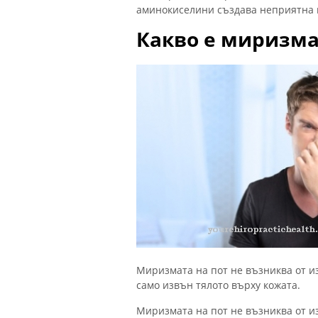
аминокиселини създава неприятна 
Какво е миризма
Миризмата на пот не възниква от и
само извън тялото върху кожата.
Миризмата на пот не възниква от и