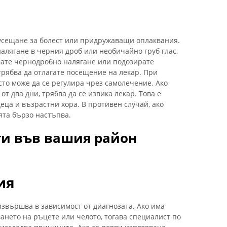
 усещане за болест или придружаващи оплаквания.
алягане в черния дроб или необичайно груб глас,
мате чернодробно налягане или подозирате
трябва да отлагате посещение на лекар. При
то може да се регулира чрез самолечение. Ако
т два дни, трябва да се извика лекар. Това е
ца и възрастни хора. В противен случай, ако
ята бързо настъпва.
ти във вашия район
ия
извършва в зависимост от диагнозата. Ако има
ането на ръцете или челото, тогава специалист по