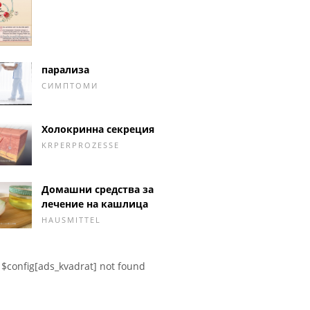
парализа
СИМПТОМИ
Холокринна секреция
KRPERPROZESSE
Домашни средства за
лечение на кашлица
HAUSMITTEL
$config[ads_kvadrat] not found