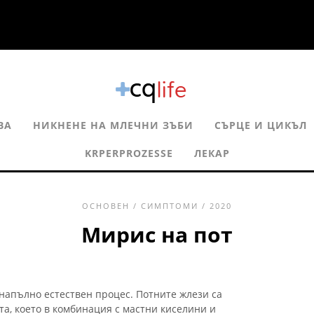
ВА
НИКНЕНЕ НА МЛЕЧНИ ЗЪБИ
СЪРЦЕ И ЦИКЪЛ
KRPERPROZESSE
ЛЕКАР
ОСНОВЕН
/
СИМПТОМИ
/ 2020
Мирис на пот
 напълно естествен процес. Потните жлези са
та, което в комбинация с мастни киселини и