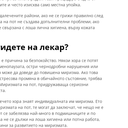
те и често изисква само местна упойка.
далечените райони, ако не се грижи правилно след
 на пот не създава допълнителни проблеми, ако
 е свързана с лоша лична хигиена, върху кожата
тидете на лекар?
 е причина за безпокойство. Някои хора се потят
а менопаузата, остри чернодробни нарушения или
о може да доведе до повишена миризма. Ако това
стресова промяна в обичайното състояние, трябва
. Миризмата на пот, придружаваща сериозни
та.
ечето хора знаят индивидуалната им миризма. Ето
ризмата на пот, те могат да заключат, че нещо не е
от се забелязва най-много в подмишниците и по
а не се дължи на лоша хигиена или потна работа,
чини за развитието на миризмата.