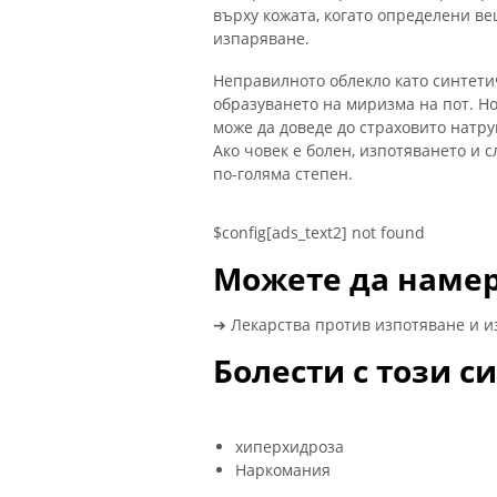
върху кожата, когато определени ве
изпаряване.
Неправилното облекло като синтети
образуването на миризма на пот. Но
може да доведе до страховито натру
Ако човек е болен, изпотяването и 
по-голяма степен.
$config[ads_text2] not found
Можете да намер
➔ Лекарства против изпотяване и и
Болести с този 
хиперхидроза
Наркомания