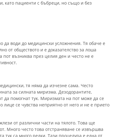
, като пациенти с бъбреци, но също и без
о да води до медицински усложнения. Тя обаче е
но от обществото и е доказателство за лоша
а пот възниква през целия ден и често не е
тивност.
медицински, тя няма да изчезне сама. Често
ината за силната миризма. Дезодорантите,
т да помогнат тук. Миризмата на пот може да се
о лице се чувства неприятно от него и не е прието
жлези от различни части на тялото. Това ще
т. Много често това отстраняване се извършва
 тук са много редки. Тази процедура е една от