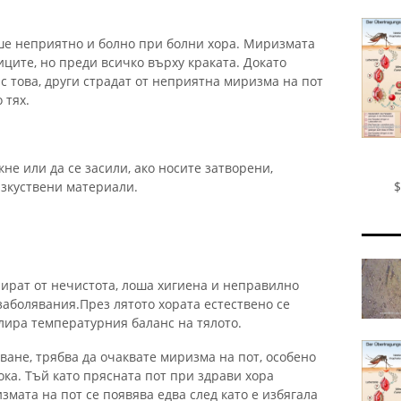
ше неприятно и болно при болни хора. Миризмата
ците, но преди всичко върху краката. Докато
 това, други страдат от неприятна миризма на пот
 тях.
не или да се засили, ако носите затворени,
изкуствени материали.
$
ират от нечистота, лоша хигиена и неправилно
заболявания.През лятото хората естествено се
лира температурния баланс на тялото.
яване, трябва да очаквате миризма на пот, особено
ка. Тъй като прясната пот при здрави хора
мата на пот се появява едва след като е избягала