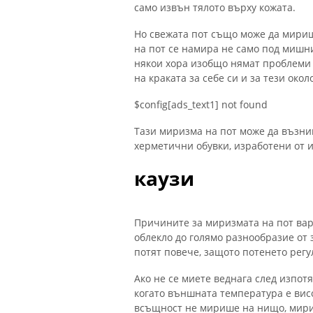
само извън тялото върху кожата.
Но свежата пот също може да мири
на пот се намира не само под мишни
някои хора изобщо нямат проблеми с
на краката за себе си и за тези около
$config[ads_text1] not found
Тази миризма на пот може да възник
херметични обувки, изработени от 
каузи
Причините за миризмата на пот вар
облекло до голямо разнообразие от 
потят повече, защото потенето регу
Ако не се миете веднага след изпот
когато външната температура е висо
всъщност не мирише на нищо, мириз