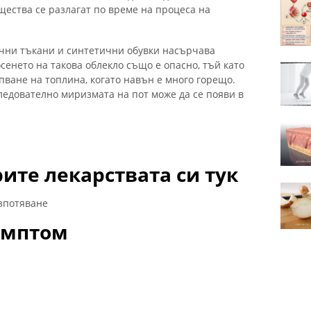
щества се разлагат по време на процеса на
чни тъкани и синтетични обувки насърчава
сенето на такова облекло също е опасно, тъй като
пване на топлина, когато навън е много горещо.
следователно миризмата на пот може да се появи в
ите лекарствата си тук
зпотяване
симптом