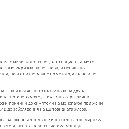
ема с миризмата на пот, като пациентът му го
не само миризма на пот поради повишено
та, но и от изпотяване по челото, а също и по
ната за изпотяването въз основа на други
ина. Потенето може да има много, различни
чески причини до симптоми на менопауза при жени
ХИВ до заболявания на щитовидната жлеза.
ява засилено изпотяване и по този начин миризма
а вегетативната нервна система могат да