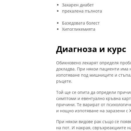
Захарен диабет
прекалена пълнота
Базедовата болест
Хипогликемията
Диагноза и курс
Обикновено лекарят определя пробл
докладва. При някои пациенти има 
изпотяване под мишниците и стъпала
ръцете.
Той ще се опита да определи причи
симптоми и евентуално кръвна карт
причини. Те варират от психологи
и нощно изпотяване на заразени с 
При някои видове рак също се появ
на пот. И накрая, свръхреакциите н