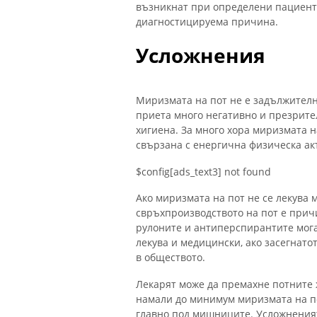
възникнат при определени пациенти
диагностицируема причина.
Усложнения
Миризмата на пот не е задължителн
приета много негативно и презрител
хигиена. За много хора миризмата н
свързана с енергична физическа ак
$config[ads_text3] not found
Ако миризмата на пот не се лекува 
свръхпроизводството на пот е прич
рулоните и антиперспирантите мога
лекува и медицински, ако засегнатот
в обществото.
Лекарят може да премахне потните 
намали до минимум миризмата на по
главно под мишниците. Усложненията