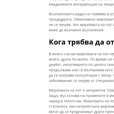
ежедневните интервенции на лекари
Възпалението рядко се появява в от
процедурата. Обикновено миризмата
не се лекува. Ако миризмата на пот
може да възникне възпаление.
Кога трябва да о
В много случаи миризмата на пот не
много, други по-малко. По време н
диабет, изпотяването по цялото тял
продължава или се възприема като 
да се направи консултация с лекар
заболявания, се лекува от специалис
Миризмата на пот е неприятна. Пов
защо, въз основа на промените в ми
наред в тялото им. Миризмата на п
стъпалата. Ако неприятната миризм
могат да се предположат други при