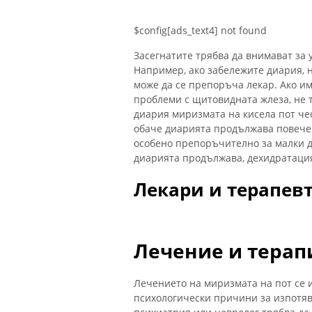
$config[ads_text4] not found
Засегнатите трябва да внимават за
Например, ако забележите диария, н
може да се препоръча лекар. Ако и
проблеми с щитовидната жлеза, не 
диария миризмата на кисела пот чес
обаче диарията продължава повече о
особено препоръчително за малки де
диарията продължава, дехидратаци
Лекари и терапев
Лечение и терап
Лечението на миризмата на пот се 
психологически причини за изпотяв