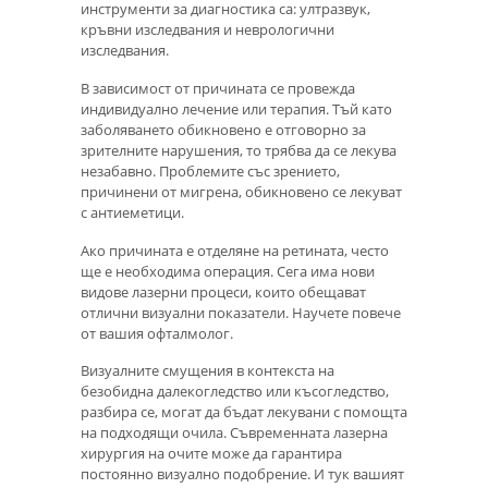
инструменти за диагностика са: ултразвук,
кръвни изследвания и неврологични
изследвания.
В зависимост от причината се провежда
индивидуално лечение или терапия. Тъй като
заболяването обикновено е отговорно за
зрителните нарушения, то трябва да се лекува
незабавно. Проблемите със зрението,
причинени от мигрена, обикновено се лекуват
с антиеметици.
Ако причината е отделяне на ретината, често
ще е необходима операция. Сега има нови
видове лазерни процеси, които обещават
отлични визуални показатели. Научете повече
от вашия офталмолог.
Визуалните смущения в контекста на
безобидна далекогледство или късогледство,
разбира се, могат да бъдат лекувани с помощта
на подходящи очила. Съвременната лазерна
хирургия на очите може да гарантира
постоянно визуално подобрение. И тук вашият