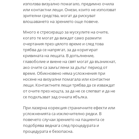
използва визуално помагало, предимно очила
или контактни лещи. Онези, които не използват
зрителни средства, могат да рискуват
влошаването на зрението още повече.
Много е стресиращо за мускулите на очите,
когато те могат да виждат само размити
очертания през цялото време и след това
трябва да се напрягат, за да коригират
кривината на лещата. В допълнение,
главоболие и виене на свят могат да възникнат,
ако очите са замъглени за дълъг период от
време. Обикновено няма усложнения при
носене на визуални помагала или контактни
лещи. Контактните лещи трябва да се изваждат
от очите през нощта, за да не се слепват и да не
се подхлъзват зад очната ябълка.
При лазерна корекция страничните ефекти или
усложненията са изключително редки. В
повечето случаи зрението на пациента се
подобрява веднага след процедурата и
процедурата е безопасна.