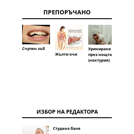
ПРЕПОРЪЧАНО
Самон
Счупен зъб
Уриниране
ащо
Жълти очи
през нощта
повед
(ноктурия)
ИЗБОР НА РЕДАКТОРА
Студена баня