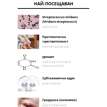
НАЙ-ПОСЕЩАВАН
Streptococcus viridans
(Viridans streptococci)
ПАТОГЕН
Протопатична
чувствителност
KRPERPROZESSE
урацил
ЛАБОРАТОРНИТЕ
ПОКАЗАТЕЛИ
Субталамично ядро
АНАТОМИЯ
Градушка (халазион)
ЗАБОЛЯВАНИЯ