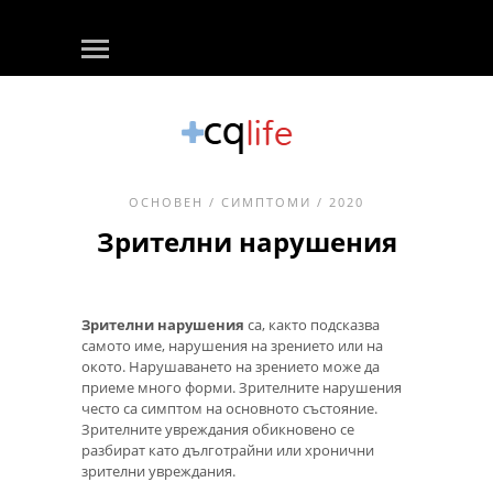
ОСНОВЕН
/
СИМПТОМИ
/ 2020
Зрителни нарушения
Зрителни нарушения
са, както подсказва
самото име, нарушения на зрението или на
окото. Нарушаването на зрението може да
приеме много форми. Зрителните нарушения
често са симптом на основното състояние.
Зрителните увреждания обикновено се
разбират като дълготрайни или хронични
зрителни увреждания.