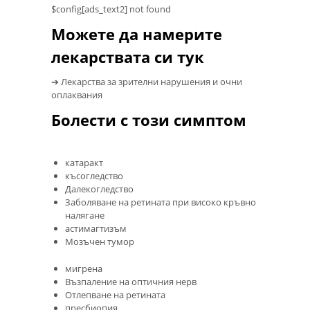
$config[ads_text2] not found
Можете да намерите
лекарствата си тук
➔ Лекарства за зрителни нарушения и очни
оплаквания
Болести с този симптом
катаракт
късогледство
Далекогледство
Заболяване на ретината при високо кръвно
налягане
астимагтизъм
Мозъчен тумор
мигрена
Възпаление на оптичния нерв
Отлепване на ретината
пресбиопия