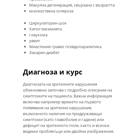
Макулна дегенерация, свързана с възрастта
множествена склероза
Циркулаторен шок
Хипогликемията
глаукома
увеит
Миастения гравис псевдопаралитика
Захарен диабет
Диагноза и курс
Диагнозата на зрителните нарушения
обикновено започва с подробно описание на
симптомите на пациента. Важна информация
включва например времето на първото
появяване на зрителни нарушения,
възможното наличие на придружаващи
симптоми (като главоболие и гадене) или
дефицит на зрителното поле, както и всички
видими проблясъци или двойни изображения.