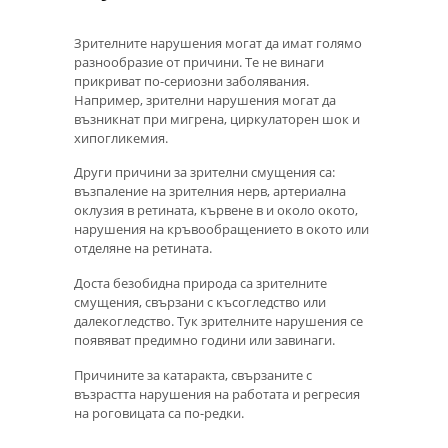
Зрителните нарушения могат да имат голямо
разнообразие от причини. Те не винаги
прикриват по-сериозни заболявания.
Например, зрителни нарушения могат да
възникнат при мигрена, циркулаторен шок и
хипогликемия.
Други причини за зрителни смущения са:
възпаление на зрителния нерв, артериална
оклузия в ретината, кървене в и около окото,
нарушения на кръвообращението в окото или
отделяне на ретината.
Доста безобидна природа са зрителните
смущения, свързани с късогледство или
далекогледство. Тук зрителните нарушения се
появяват предимно години или завинаги.
Причините за катаракта, свързаните с
възрастта нарушения на работата и регресия
на роговицата са по-редки.