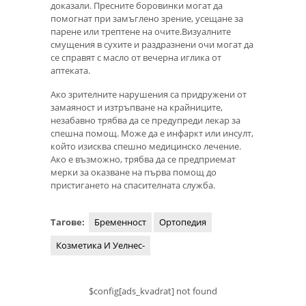
доказали. Пресните боровинки могат да
помогнат при замъглено зрение, усещане за
парене или трептене на очите.Визуалните
смущения в сухите и раздразнени очи могат да
се справят с масло от вечерна иглика от
аптеката.
Ако зрителните нарушения са придружени от
замаяност и изтръпване на крайниците,
незабавно трябва да се предупреди лекар за
спешна помощ. Може да е инфаркт или инсулт,
който изисква спешно медицинско лечение.
Ако е възможно, трябва да се предприемат
мерки за оказване на първа помощ до
пристигането на спасителната служба.
Тагове:
Бременност
Ортопедия
Козметика И Уелнес-
$config[ads_kvadrat] not found