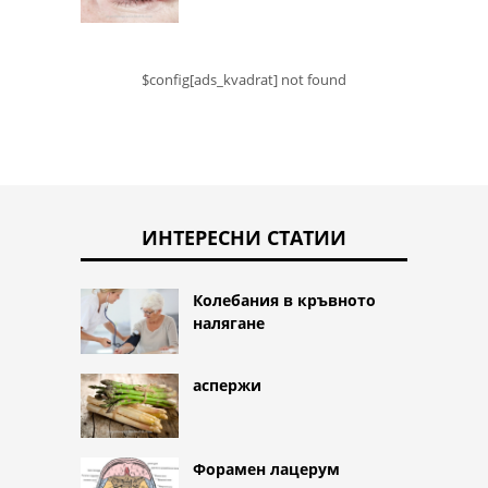
$config[ads_kvadrat] not found
ИНТЕРЕСНИ СТАТИИ
Колебания в кръвното
налягане
аспержи
Форамен лацерум