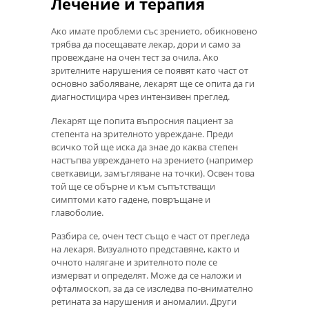
Лечение и терапия
Ако имате проблеми със зрението, обикновено
трябва да посещавате лекар, дори и само за
провеждане на очен тест за очила. Ако
зрителните нарушения се появят като част от
основно заболяване, лекарят ще се опита да ги
диагностицира чрез интензивен преглед.
Лекарят ще попита въпросния пациент за
степента на зрителното увреждане. Преди
всичко той ще иска да знае до каква степен
настъпва увреждането на зрението (например
светкавици, замъгляване на точки). Освен това
той ще се обърне и към съпътстващи
симптоми като гадене, повръщане и
главоболие.
Разбира се, очен тест също е част от прегледа
на лекаря. Визуалното представяне, както и
очното налягане и зрителното поле се
измерват и определят. Може да се наложи и
офталмоскоп, за да се изследва по-внимателно
ретината за нарушения и аномалии. Други