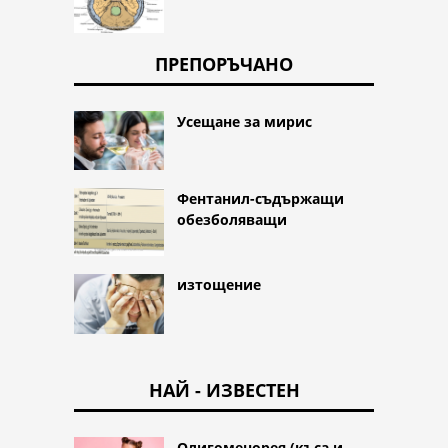
ПРЕПОРЪЧАНО
Усещане за мирис
Фентанил-съдържащи
обезболяващи
изтощение
НАЙ - ИЗВЕСТЕН
Олигоменорея (къса и