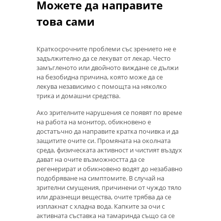
Можете да направите
това сами
Краткосрочните проблеми със зрението не е
задължително да се лекуват от лекар. Често
замъгленото или двойното виждане се дължи
на безобидна причина, която може да се
лекува независимо с помощта на няколко
трика и домашни средства.
Ако зрителните нарушения се появят по време
на работа на монитор, обикновено е
достатъчно да направите кратка почивка и да
защитите очите си. Промяната на околната
среда, физическата активност и чистият въздух
дават на очите възможността да се
регенерират и обикновено водят до незабавно
подобряване на симптомите. В случай на
зрителни смущения, причинени от чуждо тяло
или дразнещи вещества, очите трябва да се
изплакнат с хладна вода. Капките за очи с
активната съставка на тамаринда също са се