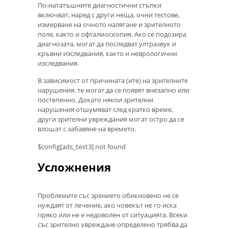
По-нататъшните диагностични стъпки
включват, наред с други неща, очни тестове,
измерване на очното налягане и зрителното
поле, както и офталмоскопия. Ако се подозира
диагнозата, могат да последват ултразвук и
кръвни изследвания, както и неврологични
изследвания.
В зависимост от причината (ите) на зрителните
нарушения, те могат да се появят внезапно или
постепенно. Докато някои зрителни
нарушения отшумяват след кратко време,
други зрителни увреждания могат остро да се
влошат с забавяне на времето.
$config[ads_text3] not found
Усложнения
Проблемите със зрението обикновено не се
нуждаят от лечение, ако човекът не го иска
пряко или не е недоволен от ситуацията. Всеки
със зрително увреждане определено трябва да