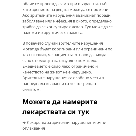
обаче се провежда само при възрастни, тъй
като зрението на децата може да се промени.
Ако зрителните нарушения възникнат поради
заболяване или инфекция в окото, определено
трябва да се консултира с лекар. Тук може да се
наложи и хирургическа намеса.
В повечето случаи зрителните нарушения
могат да бъдат коригирани или ограничени по
такъв начин, че пациентът отново да вижда
ясно с помощта на визуално помагало.
Ежедневието е само леко ограничено и
качеството на живот не е нарушено.
Зрителните нарушения са особено чести в
напреднала възраст и са често срещан
симптом.
Можете да намерите
лекарствата си тук
➔ Лекарства за зрителни нарушения и очни
оплаквания