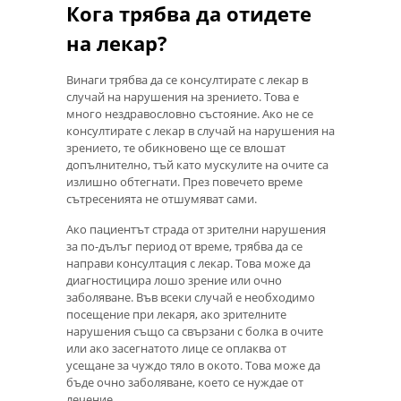
Кога трябва да отидете
на лекар?
Винаги трябва да се консултирате с лекар в
случай на нарушения на зрението. Това е
много нездравословно състояние. Ако не се
консултирате с лекар в случай на нарушения на
зрението, те обикновено ще се влошат
допълнително, тъй като мускулите на очите са
излишно обтегнати. През повечето време
сътресенията не отшумяват сами.
Ако пациентът страда от зрителни нарушения
за по-дълъг период от време, трябва да се
направи консултация с лекар. Това може да
диагностицира лошо зрение или очно
заболяване. Във всеки случай е необходимо
посещение при лекаря, ако зрителните
нарушения също са свързани с болка в очите
или ако засегнатото лице се оплаква от
усещане за чуждо тяло в окото. Това може да
бъде очно заболяване, което се нуждае от
лечение.