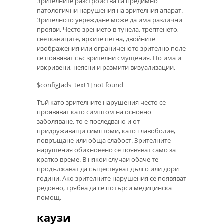
Зрителните разстройства са предимно
патологични нарушения на зрителния апарат.
Зрителното увреждане може да има различни
прояви. Често зрението в тунела, трептенето,
светкавиците, ярките петна, двойните
изображения или ограниченото зрително поле
се появяват със зрителни смущения. Но има и
изкривени, неясни и размити визуализации.
$config[ads_text1] not found
Тъй като зрителните нарушения често се
проявяват като симптом на основно
заболяване, то е последвано и от
придружаващи симптоми, като главоболие,
повръщане или обща слабост. Зрителните
нарушения обикновено се появяват само за
кратко време. В някои случаи обаче те
продължават да съществуват дълго или дори
години. Ако зрителните нарушения се появяват
редовно, трябва да се потърси медицинска
помощ.
каузи