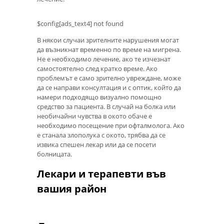
$config[ads_text4] not found
В някои случаи зрителните нарушения могат
да възникнат временно по време на мигрена.
Не е необходимо лечение, ако те изчезнат
самостоятелно след кратко време. Ако
проблемът е само зрително увреждане, може
да се направи консултация и с оптик, който да
намери подходящо визуално помощно
средство за пациента. В случай на болка или
необичайни чувства в окото обаче е
необходимо посещение при офталмолога. Ако
е станала злополука с окото, трябва да се
извика спешен лекар или да се посети
болницата.
Лекари и терапевти във
вашия район