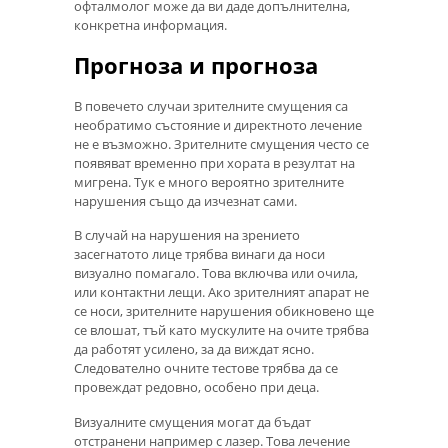
офталмолог може да ви даде допълнителна,
конкретна информация.
Прогноза и прогноза
В повечето случаи зрителните смущения са
необратимо състояние и директното лечение
не е възможно. Зрителните смущения често се
появяват временно при хората в резултат на
мигрена. Тук е много вероятно зрителните
нарушения също да изчезнат сами.
В случай на нарушения на зрението
засегнатото лице трябва винаги да носи
визуално помагало. Това включва или очила,
или контактни лещи. Ако зрителният апарат не
се носи, зрителните нарушения обикновено ще
се влошат, тъй като мускулите на очите трябва
да работят усилено, за да виждат ясно.
Следователно очните тестове трябва да се
провеждат редовно, особено при деца.
Визуалните смущения могат да бъдат
отстранени например с лазер. Това лечение