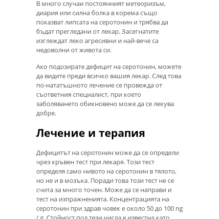
В много случаи постоянният метеоризъм,
диария или силна болка в корема също
показват липсата на серотонин и трябва да
бъдат прегледани от лекар. Засегнатите
изглеждат леко агресивни и най-вече са
недоволни от живота си.
Ако подозирате дефицит на серотонин, можете
да видите преди всичко вашия лекар. След това
по-нататъшното лечение се провежда от
съответния специалист, при което
заболяването обикновено може да се лекува
добре.
Лечение и терапия
Дефицитът на серотонин може да се определи
чрез кръвен тест при лекаря. Този тест
определя само нивото на серотонин в тялото,
но не и в мозъка. Поради това този тест не се
счита за много точен. Може да се направи и
тест на изпражненията. Концентрацията на
серотонин при здрав човек е около 50 до 100 ng
/ g. Стойност под тези числа е известна като