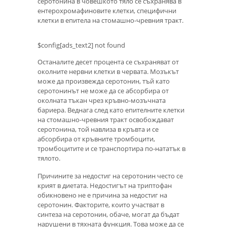
серотонина в човешкото тяло се съхранява в
ентерохромафиновите клетки, специфични
клетки в епитела на стомашно-чревния тракт.
$config[ads_text2] not found
Останалите десет процента се съхраняват от
околните нервни клетки в червата. Мозъкът
може да произвежда серотонин, тъй като
серотонинът не може да се абсорбира от
околната тъкан чрез кръвно-мозъчната
бариера. Веднага след като епителните клетки
на стомашно-чревния тракт освобождават
серотонина, той навлиза в кръвта и се
абсорбира от кръвните тромбоцити,
тромбоцитите и се транспортира по-нататък в
тялото.
Причините за недостиг на серотонин често се
крият в диетата. Недостигът на триптофан
обикновено не е причина за недостиг на
серотонин. Факторите, които участват в
синтеза на серотонин, обаче, могат да бъдат
нарушени в тяхната функция. Това може да се