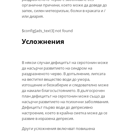
органични причини, което може да доведе до
запек, силен метеоризъм, болки в краката и /
или диария.
$config[ads_text3] not found
Усложнения
В някои случаи дефицитът на серотонин може
да насърчи развитието на синдром на
раздразненото черво. В допълнение, липсата
на вестител вещество води до умора,
изтощение и безхаберие и следователно може
да намали благосъстоянието. В дългосрочен
план дефицитът на серотонин може също да
насърчи развитието на психични заболявания.
Дефицитът първо води до депресивно
настроение, което в крайна сметка може да се
развие в изразена депресия.
Други усложнения включват повишена