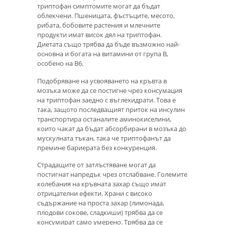
триптофан симптомите могат да бъдат
облекчени. Пшеницата, фъстъците, месото,
рибата, бобовите растения и млечните
продукти имат висок дял на триптофан.
Диетата също трябва да бъде възможно най-
основна и богата на витамини от група В,
особено на B6.
Подобряване на усвояването на кръвта в
мозъка може да се постигне чрез консумация
на триптофан заедно с въглехидрати. Това е
така, защото последващият приток на инсулин
транспортира останалите аминокиселини,
които чакат да бъдат абсорбирани в мозъка до
мускулната тъкан, така че триптофанът да
премине бариерата без конкуренция.
Страдащите от затлъстяване могат да
постигнат напредък чрез отслабване. Големите
колебания на кръвната захар също имат
отрицателни ефекти. Храни с високо
съдържание на проста захар (лимонада,
плодови сокове, сладкиши) трябва да се
консумират само умерено. Трябва да се