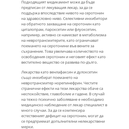
Подходящият медикамент може да бъде
предписан от лекуващия лекар, за да се
поддържа впоследствие нивото на серотонин
на здравословно ниво. Селективни инхибитори
на обратното захващане на серотонин като
циталопрам, пароксетин или флуоксетин,
например, активно се намесват в метаболизма
на невротрансмитерите, като ограничават
поемането на серотонини във вените за
съхранение. Това увеличава количеството на
освободения серотонин и неговият ефект като
вестително вещество се развива по-дълго.
Лекарства като венлафаксин и дулоксетин
също инхибират поемането на
невротрансмитер норепинефрин. Честите
странични ефекти на тези лекарства обаче са
неспокойствие, главоболие и гадене. В случай
на тежко психично заболяване е необходимо
медицинско наблюдение от лекар специалист в
много случаи. За да се компенсира
естественият дефицит на серотонин, могат да
се предприемат допълнителни нелекарствени
мерки.