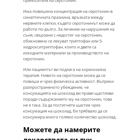
преносителя на серотонин.
Има повишена концентрация на серотонин в
синаптичната празнина, връзката между
нервните клетки, където серотонинът може да
работи по-дълго. За лечение на нарушения на
съня, свързани с недостиг на серотонин,
обикновено се лекуват триптофан или 5-
хидрокситриптофан, които и двете са
изходните материали за производството на
серотонин.
Или пациентът ви подлага на хормонална
терапия. Нивото на серотонин може да се
повиши и чрез физическа активност. Въпреки
разпространеното убеждение, че
консумацията на шоколад ви прави щастливи
поради съдържанието му на серотонин, това
не е така. За да постигнете щастие чрез
консумация на шоколад, би трябвало да се
консумира много голямо количество шоколад.
Можете да намерите
лекарствата си тук