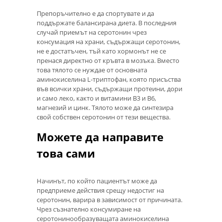
Препоръчително е да спортувате и да
поддържате балансирана диета. В последния
случай приемът на серотонин чрез
консумация на храни, съдържащи серотонин,
не е достатъчен, тъй като хормонът не се
пренася директно от кръвта в мозъка. Вместо
това тялото се нуждае от основната
аминокиселина L-триптофан, която присъства
във всички храни, съдържащи протеини, дори
и само леко, както и витамини В3 и В6,
магнезий и цинк. Тялото може да синтезира
свой собствен серотонин от тези вещества.
Можете да направите
това сами
Начинът, по който пациентът може да
предприеме действия срещу недостиг на
серотонин, варира в зависимост от причината.
Чрез съзнателно консумиране на
серотонинообразуващата аминокиселина