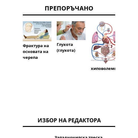
ПРЕПОРЪЧАНО
Глухота
Фрактура на
Алерг
(глухота)
основата на
дома
черепа
прах
хиповолемия
ИЗБОР НА РЕДАКТОРА
Западнонилска треска