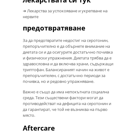
➔ Лекарства за успокояване и укрепване на
нервите
предотвратяване
За да предотвратите недостиг на серотонин,
препоръчително е да обърнете внимание на
диетата си и да осигурите достатъчно почивка
и физически упражнения. Диетата трябва да е
здравословна и да включва храни, съдържащи
триптофан. Балансираният начин на живот е
препоръчителен, с достатъчно периоди за
почивка, но и редовно упражняване.
Важно е също да има непокътната социална
среда. Тези съществени фактори могат да
противодействат на дефицита на серотонин и
да гарантират, че той не възниква на първо
място.
Aftercare