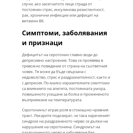
случи, ако засегнатото лице страда от
постоянен стрес, инсулинова резистентност,
рак, хронични инфекции или дефицит на
витамин В6.
Симптоми, заболявания
и признаци
Дефицитът на серотонин главно води до
депресивно настроение. Това се проявява в
тревожно поведение от страна на съответния
човек. Тя може да бъде свързана с
недоволство, стрес и раздразнителност, както и
с депресия. По-малко изразителните симптоми
са влиянието на апетита, постоянната умора,
повишеното усещане за болка и промененото
възприемане на температурата.
Серотонинът играе роля в стомашно-чревния
тракт. Лекарите подозират, че така нареченият
синдром на раздразненото черво се дължи на
нарушение на серотонина. Синдромът на
раздразненото черво е заболяване без