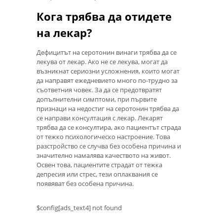
Кога трябва да отидете
на лекар?
Дефицитът на серотонин винаги трябва да се
лекува от лекар. Ако не се лекува, могат да
възникнат сериозни усложнения, които могат
да направят ежедневието много по-трудно за
съответния човек. За да се предотвратят
допълнителни симптоми, при първите
признаци на недостиг на серотонин трябва да
се направи консултация с лекар. Лекарят
трябва да се консултира, ако пациентът страда
от тежко психологическо настроение. Това
разстройство се случва без особена причина и
значително намалява качеството на живот.
Освен това, пациентите страдат от тежка
депресия или стрес, тези оплаквания се
появяват без особена причина.
$config[ads_text4] not found