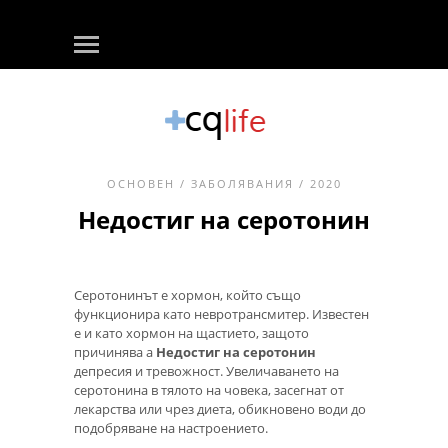
ОСНОВЕН
/
ЗАБОЛЯВАНИЯ
/ 2020
Недостиг на серотонин
Серотонинът е хормон, който също
функционира като невротрансмитер. Известен
е и като хормон на щастието, защото
причинява a
Недостиг на серотонин
депресия и тревожност. Увеличаването на
серотонина в тялото на човека, засегнат от
лекарства или чрез диета, обикновено води до
подобряване на настроението.