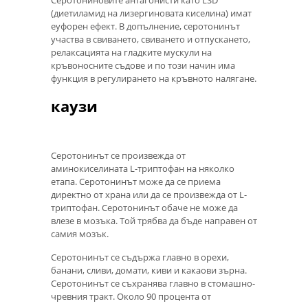
(диетиламид на лизергиновата киселина) имат
еуфорен ефект. В допълнение, серотонинът
участва в свиването, свиването и отпускането,
релаксацията на гладките мускули на
кръвоносните съдове и по този начин има
функция в регулирането на кръвното налягане.
каузи
Серотонинът се произвежда от
аминокиселината L-триптофан на няколко
етапа. Серотонинът може да се приема
директно от храна или да се произвежда от L-
триптофан. Серотонинът обаче не може да
влезе в мозъка. Той трябва да бъде направен от
самия мозък.
Серотонинът се съдържа главно в орехи,
банани, сливи, домати, киви и какаови зърна.
Серотонинът се съхранява главно в стомашно-
чревния тракт. Около 90 процента от