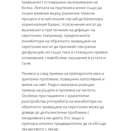
тревожност и повишено възприемане на
болка. Липсата на пратеника може също да
окаже влияние върху различни телесни
процеси и в най-лошия случай да балансира
хормоналния баланс. Усложнения могат да
възникнат и при лечение на дефицит на
серотонин. Например, предписаните
инхибитори на обратното захващане на
серотонин могат да причинят сексуална
дисфункция, но също така и стомашно-чревни
оплаквания, главоболие, смущения в устата и
съня.
Понякога след приема на препаратите има и
зрителни проблеми, повишено изпотяване и
виене на свят. Редки нежелани реакции:
тремор на ръцете и промяна на теглото.
Особено при пациенти с хранителни
разстройства употребата на инхибитори на
обратното захващане на серотонин може да
доведе до допълнителни проблеми с
ежедневната им диета. Ето защо е
препоръчително предварително да се обсъди
лекарството с лекар.