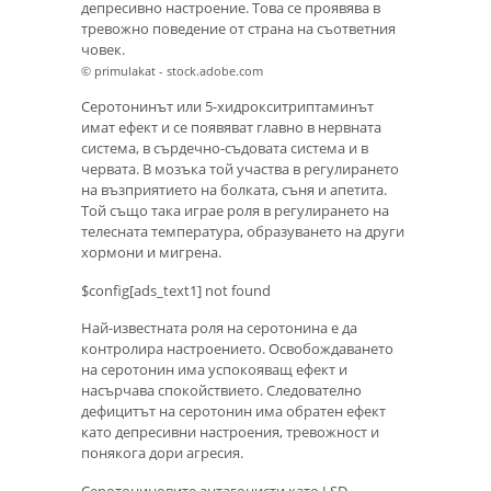
депресивно настроение. Това се проявява в
тревожно поведение от страна на съответния
човек.
© primulakat - stock.adobe.com
Серотонинът или 5-хидрокситриптаминът
имат ефект и се появяват главно в нервната
система, в сърдечно-съдовата система и в
червата. В мозъка той участва в регулирането
на възприятието на болката, съня и апетита.
Той също така играе роля в регулирането на
телесната температура, образуването на други
хормони и мигрена.
$config[ads_text1] not found
Най-известната роля на серотонина е да
контролира настроението. Освобождаването
на серотонин има успокояващ ефект и
насърчава спокойствието. Следователно
дефицитът на серотонин има обратен ефект
като депресивни настроения, тревожност и
понякога дори агресия.
Серотониновите антагонисти като LSD