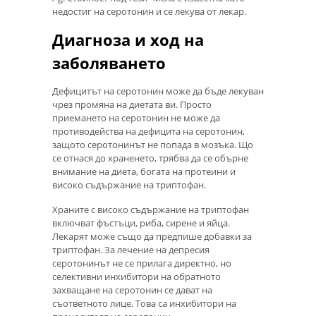
недостиг на серотонин и се лекува от лекар.
Диагноза и ход на
заболяването
Дефицитът на серотонин може да бъде лекуван
чрез промяна на диетата ви. Просто
приемането на серотонин не може да
противодейства на дефицита на серотонин,
защото серотонинът не попада в мозъка. Що
се отнася до храненето, трябва да се обърне
внимание на диета, богата на протеини и
високо съдържание на триптофан.
Храните с високо съдържание на триптофан
включват фъстъци, риба, сирене и яйца.
Лекарят може също да предпише добавки за
триптофан. За лечение на депресия
серотонинът не се прилага директно, но
селективни инхибитори на обратното
захващане на серотонин се дават на
съответното лице. Това са инхибитори на