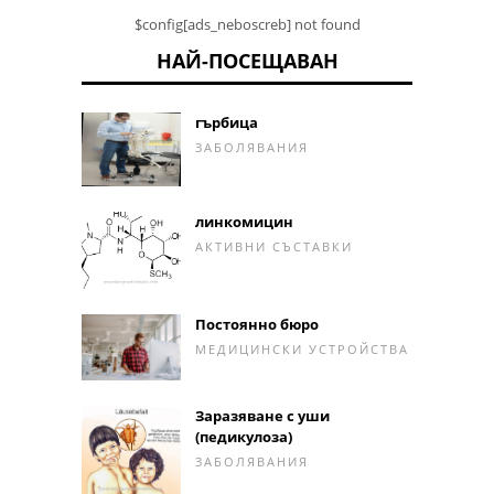
$config[ads_neboscreb] not found
НАЙ-ПОСЕЩАВАН
гърбица
ЗАБОЛЯВАНИЯ
линкомицин
АКТИВНИ СЪСТАВКИ
Постоянно бюро
МЕДИЦИНСКИ УСТРОЙСТВА
Заразяване с уши
(педикулоза)
ЗАБОЛЯВАНИЯ