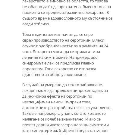
лекарството е виновно за болестта, то трябва
незабавно да бъде прекратено. Вместо това на
пациента се предписва различно лекарство. В
същото време здравословното му състояние се
следи отблизо.
Това е единственият начин да се спре
свръхпроизводството на серотонин. В леки
случаи подобрение настъпва в рамките на 24
часа. Лекарства могат да се прилагат и за
лечение на симптомите. Например, ако
синдромът е лек, се предписва главно
лоразепам. Това лекарство се използва
единствено за общо успокояване.
В случай на умерено до тежко заболяване,
лекарят може да приложи ципрохептадин, за
да инхибира ефекта на серотонин по
неспецифичен начин. Въпреки това,
автономните разстройства не се лекуват лесно.
Такъв е например случаят, когато кръвното
налягане се колебае значително. И ако се
появят дори животозастрашаващи симптоми
като хипертермия, бъбречна недостатъчност