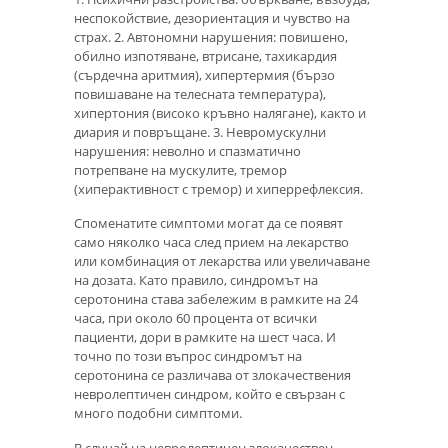
неспокойствие, дезориентация и чувство на
страх. 2. Автономни нарушения: повишено,
обилно изпотяване, втрисане, тахикардия
(сърдечна аритмия), хипертермия (бързо
повишаване на телесната температура),
хипертония (високо кръвно налягане), както и
диария и повръщане. 3. Невромускулни
нарушения: неволно и спазматично
потрепване на мускулите, тремор
(хиперактивност с тремор) и хиперрефлексия.
Споменатите симптоми могат да се появят
само няколко часа след прием на лекарство
или комбинация от лекарства или увеличаване
на дозата. Като правило, синдромът на
серотонина става забележим в рамките на 24
часа, при около 60 процента от всички
пациенти, дори в рамките на шест часа. И
точно по този въпрос синдромът на
серотонина се различава от злокачествения
невролептичен синдром, който е свързан с
много подобни симптоми.
В случай на невролептичен злокачествен