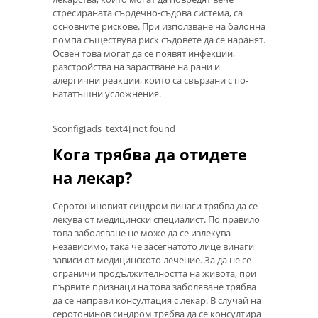
стресираната сърдечно-съдова система, са
основните рискове. При използване на балонна
помпа съществува риск съдовете да се наранят.
Освен това могат да се появят инфекции,
разстройства на зарастване на рани и
алергични реакции, които са свързани с по-
нататъшни усложнения.
$config[ads_text4] not found
Кога трябва да отидете
на лекар?
Серотониновият синдром винаги трябва да се
лекува от медицински специалист. По правило
това заболяване не може да се излекува
независимо, така че засегнатото лице винаги
зависи от медицинското лечение. За да не се
ограничи продължителността на живота, при
първите признаци на това заболяване трябва
да се направи консултация с лекар. В случай на
серотонинов синдром трябва да се консултира