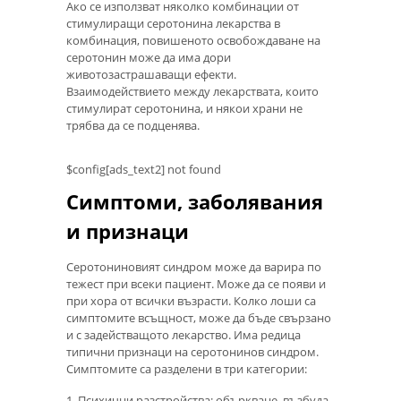
Ако се използват няколко комбинации от
стимулиращи серотонина лекарства в
комбинация, повишеното освобождаване на
серотонин може да има дори
животозастрашаващи ефекти.
Взаимодействието между лекарствата, които
стимулират серотонина, и някои храни не
трябва да се подценява.
$config[ads_text2] not found
Симптоми, заболявания
и признаци
Серотониновият синдром може да варира по
тежест при всеки пациент. Може да се появи и
при хора от всички възрасти. Колко лоши са
симптомите всъщност, може да бъде свързано
и с задействащото лекарство. Има редица
типични признаци на серотонинов синдром.
Симптомите са разделени в три категории:
1. Психични разстройства: объркване, възбуда,