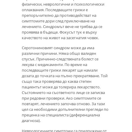
физически, неврологични и психологически
оплаквания. Последващите грижи е
препоръчително да противодействат на
симптомите дори след приключване на
лечението. Синдромът вече не трябва да се
проявява в бъдеще. Фокусът тук е върху
качеството на живот на засегнатия човек.
Серотониновият синдром може да има
различни причини. Няма общо валиден
спусък. Причинно-следствената болест се
лекува с медикаменти. По време на
последващите грижи лекарят ще намали
дозата до точката на пълно прекратяване. Той
също така проверява до каква степен
пациентът може да толерира лекарството.
Състоянието на съответното лице се записва
при редовни проверки. Ако симптомите се
повтарят, лечението започва отново. За тази
цел са необходими допълнителни прегледи по
преценка на специалиста (диференциална
диагноза).
Неврологичните симптоми са придружени от