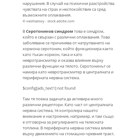
нарушения. В случай на психични разстройства
чувствата на страх и неспокойствие са сред
възможните оплаквания.
© vasilisatsoy - stock.adobe.com
В
Серотонинов синдром
това е синдром,
който е свързан с различни оплаквания. Това
заболяване се причинява от натрупването на
хормона серотонин, който функционира както
като тъкан хормон, така и като
невротрансмитер и оказва влияние върху
различни функции на тялото. Серотонинът се
намира като невротрансмитер в централната и
периферната нервна система.
$config[ads_text1] not found
Там тя поема задачата да активира много
различни рецептори. Като част от централната
нервна система, тя контролира нашето
внимание и настроение, например, и там също
е отговорна за регулирането на телесната
топлина. В периферната нервна система влияе
върху движението на стомашно-чревния тракт,