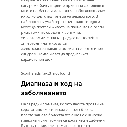
синдром обаче, първите признаци се появяват
много по-бавно и могат да се наблюдават само
няколко дни след приема на лекарството. В
най-лошия случай серотониновият синдром
може да постави живота на пациента на голям
риск: тежките сърдечни аритмии,
хипертермиите над 41 градуса по Целзий и
хипертоничните кризи са
животозастрашаващи форми на серотонинов
синдром, които могат да предизвикат
кардиогенен шок.
$config[ads_text3] not found
Диагноза и ход на
заболяването
Не са редки случаите, когато леките прояви на
серотониновия синдром се пренебрегват -
просто защото болестта все още не е широко
известна и симптомите са доста неспецифични.
В допълнение, симптомите често не са