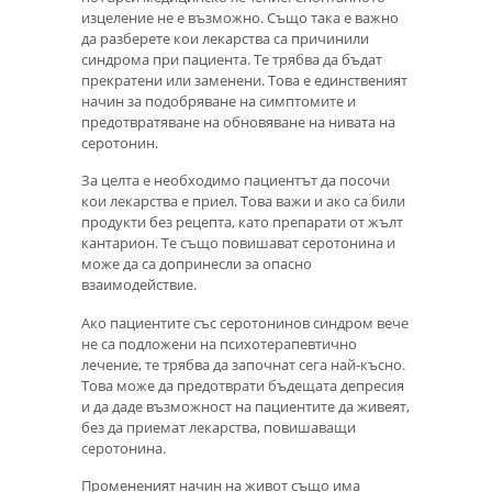
изцеление не е възможно. Също така е важно
да разберете кои лекарства са причинили
синдрома при пациента. Те трябва да бъдат
прекратени или заменени. Това е единственият
начин за подобряване на симптомите и
предотвратяване на обновяване на нивата на
серотонин.
За целта е необходимо пациентът да посочи
кои лекарства е приел. Това важи и ако са били
продукти без рецепта, като препарати от жълт
кантарион. Те също повишават серотонина и
може да са допринесли за опасно
взаимодействие.
Ако пациентите със серотонинов синдром вече
не са подложени на психотерапевтично
лечение, те трябва да започнат сега най-късно.
Това може да предотврати бъдещата депресия
и да даде възможност на пациентите да живеят,
без да приемат лекарства, повишаващи
серотонина.
Промененият начин на живот също има