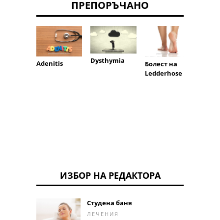
ПРЕПОРЪЧАНО
Dysthymia
Adenitis
Болест на
Ledderhose
Уретр
камъ
ИЗБОР НА РЕДАКТОРА
Студена баня
ЛЕЧЕНИЯ