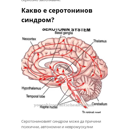
Какво е серотонинов
синдром?
Серотониновият синдром може да причини
психични, автономни и невромускулни