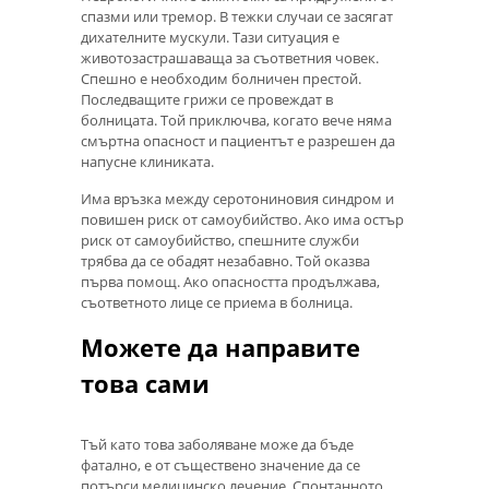
спазми или тремор. В тежки случаи се засягат
дихателните мускули. Тази ситуация е
животозастрашаваща за съответния човек.
Спешно е необходим болничен престой.
Последващите грижи се провеждат в
болницата. Той приключва, когато вече няма
смъртна опасност и пациентът е разрешен да
напусне клиниката.
Има връзка между серотониновия синдром и
повишен риск от самоубийство. Ако има остър
риск от самоубийство, спешните служби
трябва да се обадят незабавно. Той оказва
първа помощ. Ако опасността продължава,
съответното лице се приема в болница.
Можете да направите
това сами
Тъй като това заболяване може да бъде
фатално, е от съществено значение да се
потърси медицинско лечение. Спонтанното