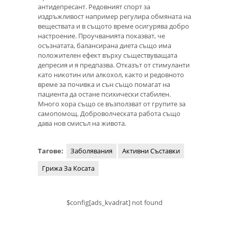
антидепресант. Редовният спорт за
издръжливост например регулира обмяната на
веществата и в същото време осигурява добро
настроение. Проучванията показват, че
осъзнатата, балансирана диета също има
положителен ефект върху съществуващата
депресия и я предпазва. Отказът от стимуланти
като никотин или алкохол, както и редовното
време за почивка и сън също помагат на
пациента да остане психически стабилен.
Много хора също се възползват от групите за
самопомощ. Доброволческата работа също
дава нов смисъл на живота.
Тагове:
Заболявания
Активни Съставки
Грижа За Косата
$config[ads_kvadrat] not found