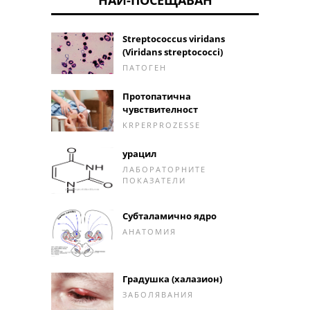
Streptococcus viridans
(Viridans streptococci)
ПАТОГЕН
Протопатична
чувствителност
KRPERPROZESSE
урацил
ЛАБОРАТОРНИТЕ
ПОКАЗАТЕЛИ
Субталамично ядро
АНАТОМИЯ
Градушка (халазион)
ЗАБОЛЯВАНИЯ