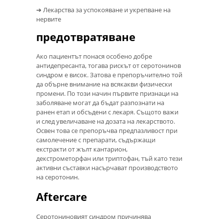
➔ Лекарства за успокояване и укрепване на
нервите
предотвратяване
Ако пациентът понася особено добре
антидепресанта, тогава рискът от серотонинов
синдром е висок. Затова е препоръчително той
да обърне внимание на всякакви физически
промени. По този начин първите признаци на
заболяване могат да бъдат разпознати на
ранен етап и обсъдени с лекаря. Същото важи
и след увеличаване на дозата на лекарството.
Освен това се препоръчва предпазливост при
самолечение с препарати, съдържащи
екстракти от жълт кантарион,
декстрометорфан или триптофан, тъй като тези
активни съставки насърчават производството
на серотонин.
Aftercare
Серотониновият синдром причинява