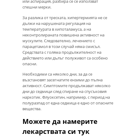
или аспирация, разбира се се използват
спешни мерки.
За разлика от треската, хипертермията не се
дължи на нарушената регулация на
температурата в хипоталамуса, а на
неконтролираната повишена активност на
мускулите. Следователно, лечението с
парацетамол в този случай няма смисъл.
Средствата с голяма продължителност на
действието или дълъг полуживот са особено
опасни.
Необходими са няколко дни, за да се
възстановят засегнатите ензими до пълна
активност. Симптомите продължават няколко
дни до седмици след спиране на спусъковия
наркотик. Флуоксетин, например, с период на
полуразпад от една седмица е едно от опасните
вещества.
Можете да намерите
лекарствата си тук