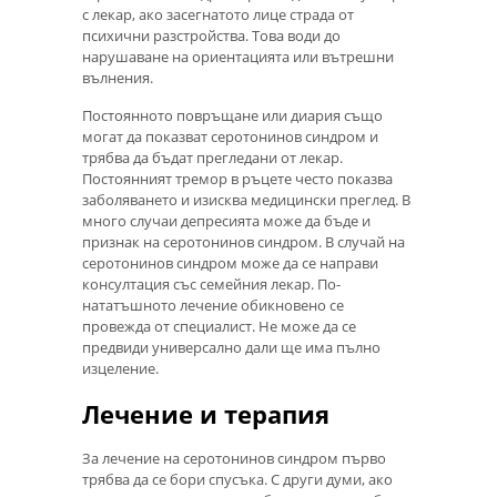
с лекар, ако засегнатото лице страда от
психични разстройства. Това води до
нарушаване на ориентацията или вътрешни
вълнения.
Постоянното повръщане или диария също
могат да показват серотонинов синдром и
трябва да бъдат прегледани от лекар.
Постоянният тремор в ръцете често показва
заболяването и изисква медицински преглед. В
много случаи депресията може да бъде и
признак на серотонинов синдром. В случай на
серотонинов синдром може да се направи
консултация със семейния лекар. По-
нататъшното лечение обикновено се
провежда от специалист. Не може да се
предвиди универсално дали ще има пълно
изцеление.
Лечение и терапия
За лечение на серотонинов синдром първо
трябва да се бори спусъка. С други думи, ако