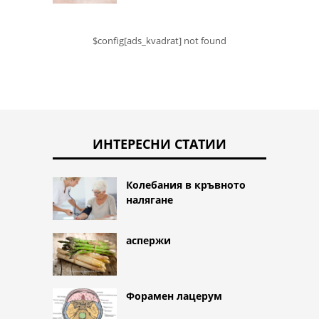
$config[ads_kvadrat] not found
ИНТЕРЕСНИ СТАТИИ
Колебания в кръвното
налягане
аспержи
Форамен лацерум