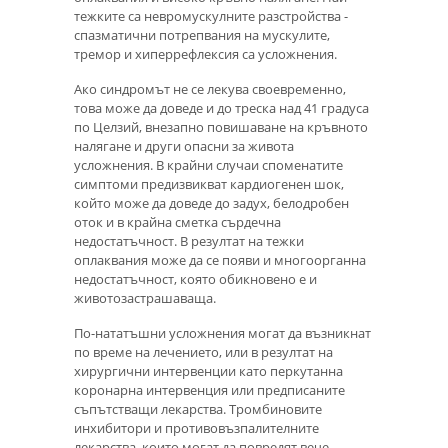
тежките са невромускулните разстройства -
спазматични потрепвания на мускулите,
тремор и хиперрефлексия са усложнения.
Ако синдромът не се лекува своевременно,
това може да доведе и до треска над 41 градуса
по Целзий, внезапно повишаване на кръвното
налягане и други опасни за живота
усложнения. В крайни случаи споменатите
симптоми предизвикват кардиогенен шок,
който може да доведе до задух, белодробен
оток и в крайна сметка сърдечна
недостатъчност. В резултат на тежки
оплаквания може да се появи и многоорганна
недостатъчност, която обикновено е и
животозастрашаваща.
По-нататъшни усложнения могат да възникнат
по време на лечението, или в резултат на
хирургични интервенции като перкутанна
коронарна интервенция или предписаните
съпътстващи лекарства. Тромбиновите
инхибитори и противовъзпалителните
лекарства, които могат да повредят вече