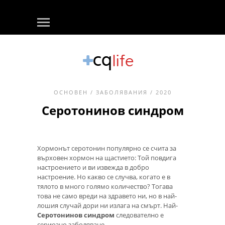
ОСНОВЕН
/
ЗАБОЛЯВАНИЯ
/ 2020
Серотонинов синдром
Хормонът серотонин популярно се счита за
върховен хормон на щастието: Той повдига
настроението и ви извежда в добро
настроение. Но какво се случва, когато е в
тялото в много голямо количество? Тогава
това не само вреди на здравето ни, но в най-
лошия случай дори ни излага на смърт. Най-
Серотонинов синдром
следователно е
сериозно заболяване.