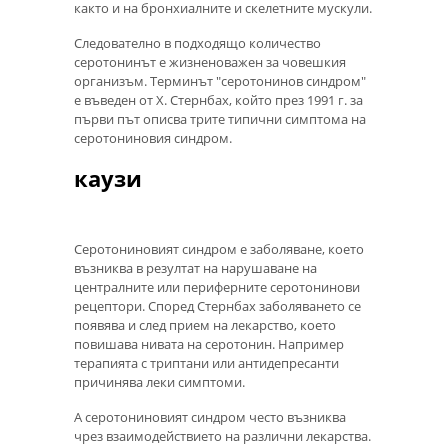
както и на бронхиалните и скелетните мускули.
Следователно в подходящо количество
серотонинът е жизненоважен за човешкия
организъм. Терминът "серотонинов синдром"
е въведен от Х. Стернбах, който през 1991 г. за
първи път описва трите типични симптома на
серотониновия синдром.
каузи
Серотониновият синдром е заболяване, което
възниква в резултат на нарушаване на
централните или периферните серотонинови
рецептори. Според Стернбах заболяването се
появява и след прием на лекарство, което
повишава нивата на серотонин. Например
терапията с триптани или антидепресанти
причинява леки симптоми.
А серотониновият синдром често възниква
чрез взаимодействието на различни лекарства.