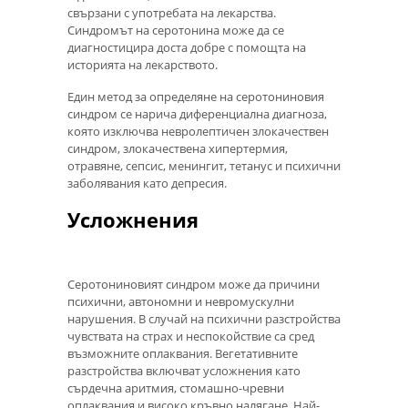
свързани с употребата на лекарства.
Синдромът на серотонина може да се
диагностицира доста добре с помощта на
историята на лекарството.
Един метод за определяне на серотониновия
синдром се нарича диференциална диагноза,
която изключва невролептичен злокачествен
синдром, злокачествена хипертермия,
отравяне, сепсис, менингит, тетанус и психични
заболявания като депресия.
Усложнения
Серотониновият синдром може да причини
психични, автономни и невромускулни
нарушения. В случай на психични разстройства
чувствата на страх и неспокойствие са сред
възможните оплаквания. Вегетативните
разстройства включват усложнения като
сърдечна аритмия, стомашно-чревни
оплаквания и високо кръвно налягане. Най-