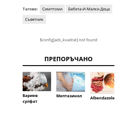
Тагове:
Симптоми
Бебета-И-Малки Деца
Съветник
$config[ads_kvadrat] not found
ПРЕПОРЪЧАНО
Бариев
Мептазинол
кодеи
Albendazole
сулфат