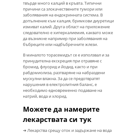
твърде много калций в кръвта. Типични
причини са злокачествените тумори или
заболявания на ендокринната система. В
допълнение към калция, бримкови диуретици
измиват калий. Друга област на приложение
следователно е хиперкалиемия, каквато може
да възникне например при заболявания на
бъбреците или надбъбречните жлези.
В миналото торасемидът се е използвал и за
принудителна екскреция при отравяне с
бромид, флуорид и йодид, както и при
рабдомиолиза, разтваряне на набраздени
мускулни влакна. За да се предотвратят
нарушения в електролитния баланс, е
необходимо едновременно подаване на
натрий, вода и хлорид.
Можете да намерите
лекарствата си тук
➔ Лекарства срещу оток и задържане на вода