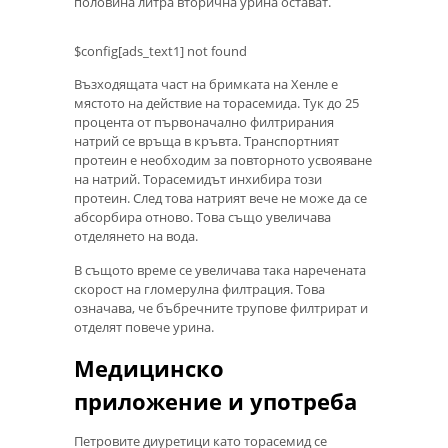
половина литра вторична урина остават.
$config[ads_text1] not found
Възходящата част на бримката на Хенле е
мястото на действие на торасемида. Тук до 25
процента от първоначално филтрирания
натрий се връща в кръвта. Транспортният
протеин е необходим за повторното усвояване
на натрий. Торасемидът инхибира този
протеин. След това натрият вече не може да се
абсорбира отново. Това също увеличава
отделянето на вода.
В същото време се увеличава така наречената
скорост на гломерулна филтрация. Това
означава, че бъбречните трупове филтрират и
отделят повече урина.
Медицинско
приложение и употреба
Петровите диуретици като торасемид се