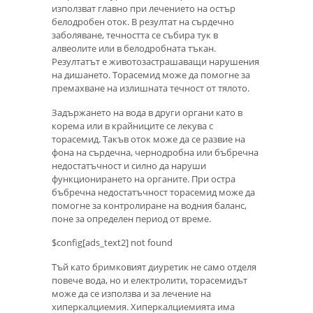
използват главно при лечението на остър
белодробен оток. В резултат на сърдечно
заболяване, течността се събира тук в
алвеолите или в белодробната тъкан.
Резултатът е животозастрашаващи нарушения
на дишането. Торасемид може да помогне за
премахване на излишната течност от тялото.
Задържането на вода в други органи като в
корема или в крайниците се лекува с
торасемид. Такъв оток може да се развие на
фона на сърдечна, чернодробна или бъбречна
недостатъчност и силно да наруши
функционирането на органите. При остра
бъбречна недостатъчност торасемид може да
помогне за контролиране на водния баланс,
поне за определен период от време.
$config[ads_text2] not found
Тъй като бримковият диуретик не само отделя
повече вода, но и електролити, торасемидът
може да се използва и за лечение на
хиперкалциемия. Хиперкалциемията има