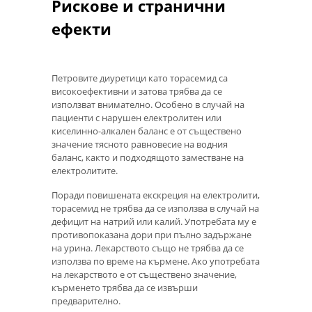
Рискове и странични
ефекти
Петровите диуретици като торасемид са
високоефективни и затова трябва да се
използват внимателно. Особено в случай на
пациенти с нарушен електролитен или
киселинно-алкален баланс е от съществено
значение тясното равновесие на водния
баланс, както и подходящото заместване на
електролитите.
Поради повишената екскреция на електролити,
торасемид не трябва да се използва в случай на
дефицит на натрий или калий. Употребата му е
противопоказана дори при пълно задържане
на урина. Лекарството също не трябва да се
използва по време на кърмене. Ако употребата
на лекарството е от съществено значение,
кърменето трябва да се извърши
предварително.