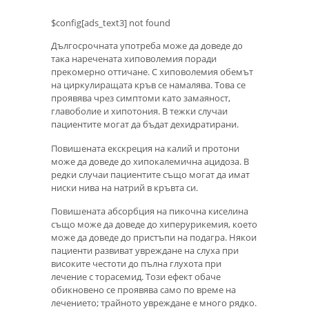
$config[ads_text3] not found
Дългосрочната употреба може да доведе до
така наречената хиповолемия поради
прекомерно оттичане. С хиповолемия обемът
на циркулиращата кръв се намалява. Това се
проявява чрез симптоми като замаяност,
главоболие и хипотония. В тежки случаи
пациентите могат да бъдат дехидратирани.
Повишената екскреция на калий и протони
може да доведе до хипокалемична ацидоза. В
редки случаи пациентите също могат да имат
ниски нива на натрий в кръвта си.
Повишената абсорбция на пикочна киселина
също може да доведе до хиперурикемия, което
може да доведе до пристъпи на подагра. Някои
пациенти развиват увреждане на слуха при
високите честоти до пълна глухота при
лечение с торасемид. Този ефект обаче
обикновено се проявява само по време на
лечението; трайното увреждане е много рядко.