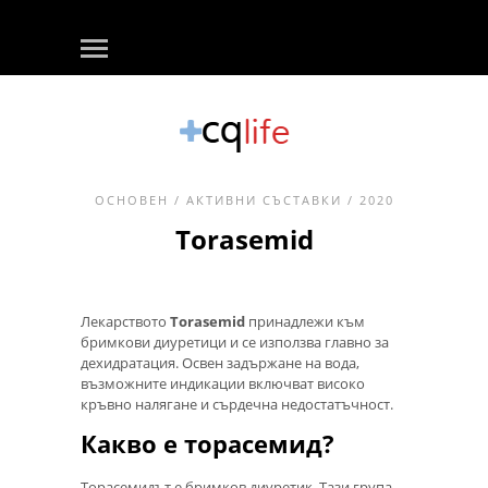
ОСНОВЕН
/
АКТИВНИ СЪСТАВКИ
/ 2020
Torasemid
Лекарството
Torasemid
принадлежи към
бримкови диуретици и се използва главно за
дехидратация. Освен задържане на вода,
възможните индикации включват високо
кръвно налягане и сърдечна недостатъчност.
Какво е торасемид?
Торасемидът е бримков диуретик. Тази група