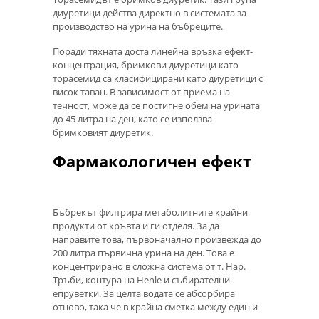
диуретици действа директно в системата за
производство на урина на бъбреците.
Поради тяхната доста линейна връзка ефект-
концентрация, бримкови диуретици като
торасемид са класифицирани като диуретици с
висок таван. В зависимост от приема на
течност, може да се постигне обем на урината
до 45 литра на ден, като се използва
бримковият диуретик.
Фармакологичен ефект
Бъбрекът филтрира метаболитните крайни
продукти от кръвта и ги отделя. За да
направите това, първоначално произвежда до
200 литра първична урина на ден. Това е
концентрирано в сложна система от т. Нар.
Тръби, контура на Henle и събирателни
епруветки. За целта водата се абсорбира
отново, така че в крайна сметка между един и