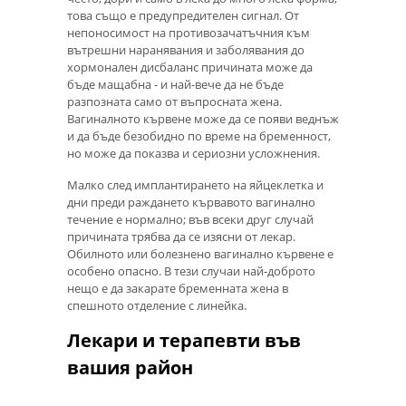
това също е предупредителен сигнал. От
непоносимост на противозачатъчния към
вътрешни наранявания и заболявания до
хормонален дисбаланс причината може да
бъде мащабна - и най-вече да не бъде
разпозната само от въпросната жена.
Вагиналното кървене може да се появи веднъж
и да бъде безобидно по време на бременност,
но може да показва и сериозни усложнения.
Малко след имплантирането на яйцеклетка и
дни преди раждането кървавото вагинално
течение е нормално; във всеки друг случай
причината трябва да се изясни от лекар.
Обилното или болезнено вагинално кървене е
особено опасно. В тези случаи най-доброто
нещо е да закарате бременната жена в
спешното отделение с линейка.
Лекари и терапевти във
вашия район