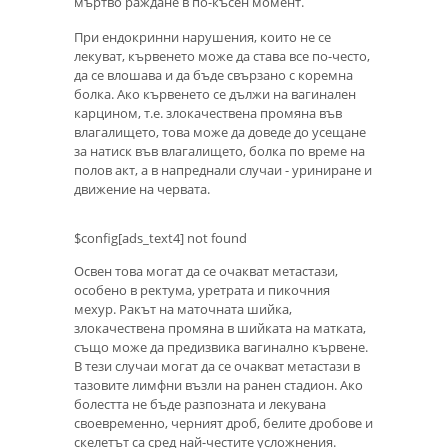
мъртво раждане в по-късен момент.
При ендокринни нарушения, които не се
лекуват, кървенето може да става все по-често,
да се влошава и да бъде свързано с коремна
болка. Ако кървенето се дължи на вагинален
карцином, т.е. злокачествена промяна във
влагалището, това може да доведе до усещане
за натиск във влагалището, болка по време на
полов акт, а в напреднали случаи - уриниране и
движение на червата.
$config[ads_text4] not found
Освен това могат да се очакват метастази,
особено в ректума, уретрата и пикочния
мехур. Ракът на маточната шийка,
злокачествена промяна в шийката на матката,
също може да предизвика вагинално кървене.
В тези случаи могат да се очакват метастази в
тазовите лимфни възли на ранен стадион. Ако
болестта не бъде разпозната и лекувана
своевременно, черният дроб, белите дробове и
скелетът са сред най-честите усложнения.