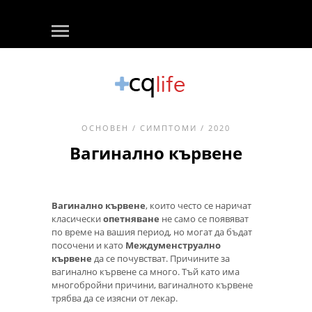
ОСНОВЕН
/
СИМПТОМИ
/ 2020
Вагинално кървене
Вагинално кървене
, които често се наричат ​​
класически
опетняване
не само се появяват
по време на вашия период, но могат да бъдат
посочени и като
Междуменструално
кървене
да се почувстват. Причините за
вагинално кървене са много. Тъй като има
многобройни причини, вагиналното кървене
трябва да се изясни от лекар.