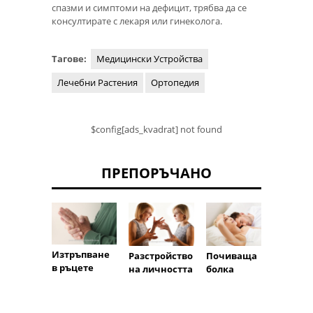
спазми и симптоми на дефицит, трябва да се
консултирате с лекаря или гинеколога.
Тагове:
Медицински Устройства
Лечебни Растения
Ортопедия
$config[ads_kvadrat] not found
ПРЕПОРЪЧАНО
Изтръпване
Разстройство
Почиваща
раздр
в ръцете
на личността
болка
лност