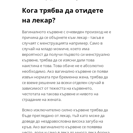
Кога трябва да отидете
на лекар?
Вагиналното кървене с очевиден произход не е
причина да се обърнете към лекар - такъв е
случаят с менструацията например. Само в
случай на младо момиче, което има
вероятност да получи първото си менструално
кървене, трябва да се изясни дали това
наистина е това. Това обаче не е абсолютно
необходимо. Ако вагинално кървене се появи
извън нормата при бременна жена, трябва да
се вземе решение за всеки отделен случай в
зависимост от тежестта на кървенето,
честотата на такова кървене и нивото на
страдание на жената.
Всяко изключително силно кървене трябва да
бъде прегледано от лекар, тъй като може да
доведе до нездравословна висока загуба на
кръв. Ако вагиналното кървене се появява
често, дори и само в лека до много лека форма,