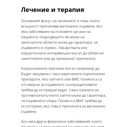
Лечение и терапия
Основният фокус на лечението е това, което
всъщност причинява вагинално кървене. Ако
има заболяване на половите органи на
пациента, подходящото лечение на
засегнатите области може да гарантира, че
кървенето е спряно. Лекарствата или
хирургичните интервенции могат да облекчат
симптомите или да премахнат причината.
Хормоналните причини могат например да
бъдат лекувани с така наречените хормонални
препарати. Ако хапчето или ВМС понякога са
отговорни за кървенето, контрацептивите
трябва да се преразгледат. Само смяната на
противозачатъчното хапче може да гарантира,
че кървенето спира. Понякога ВМС трябва да
се отстрани, ако това е причината за вагинално
кървене.
Ако има други физически заболявания, които
понякога са причинявали зацапвания, лекарят