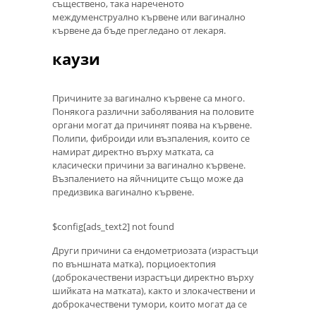
съществено, така нареченото
междуменструално кървене или вагинално
кървене да бъде прегледано от лекаря.
каузи
Причините за вагинално кървене са много.
Понякога различни заболявания на половите
органи могат да причинят поява на кървене.
Полипи, фиброиди или възпаления, които се
намират директно върху матката, са
класически причини за вагинално кървене.
Възпалението на яйчниците също може да
предизвика вагинално кървене.
$config[ads_text2] not found
Други причини са ендометриозата (израстъци
по външната матка), порциоектопия
(доброкачествени израстъци директно върху
шийката на матката), както и злокачествени и
доброкачествени тумори, които могат да се