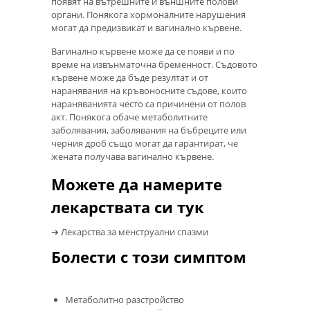
появят на вътрешните и външните полови
органи. Понякога хормоналните нарушения
могат да предизвикат и вагинално кървене.
Вагинално кървене може да се появи и по
време на извънматочна бременност. Съдовото
кървене може да бъде резултат и от
наранявания на кръвоносните съдове, които
нараняванията често са причинени от полов
акт. Понякога обаче метаболитните
заболявания, заболявания на бъбреците или
черния дроб също могат да гарантират, че
жената получава вагинално кървене.
Можете да намерите
лекарствата си тук
➔ Лекарства за менструални спазми
Болести с този симптом
Метаболитно разстройство