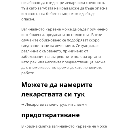
незабавно да отиде при лекаря или спешното,
тъй като загубата на кръв може да бъде опасна
и животът на бебето също може да бъде
опасен.
Вагиналното кървене може да бъде причинено
и от болести, предавани по полов път. В тези
случаи те обикновено се подобряват скоро
след започване на лечението. Ситуацията е
различна с кървенето, причинено от
заболявания на вътрешните полови органи
като рак или неговите предшественици. Може
да отнеме известно време, докато лечението
работи.
Можете да намерите
лекарствата си тук
➔ Лекарства за менструални спазми
предотвратяване
В крайна сметка вагиналното кървене не може