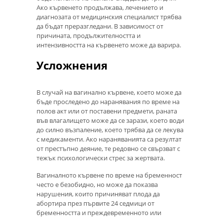
Ако кървенето продължава, лечението и
диагнозата от медицинския специалист трябва
да бъдат преразгледани. В зависимост от
причината, продължителността и
интензивността на кървенето може да варира.
Усложнения
В случай на вагинално кървене, което може да
бъде проследено до наранявания по време на
полов акт или от поставени предмети, раната
във влагалището може да се зарази, което води
до силно възпаление, което трябва да се лекува
с медикаменти. Ако нараняванията са резултат
от престъпно деяние, те редовно се свързват с
тежък психологически стрес за жертвата.
Вагиналното кървене по време на бременност
често е безобидно, но може да показва
нарушения, които причиняват плода да
абортира през първите 24 седмици от
бременността и преждевременното или