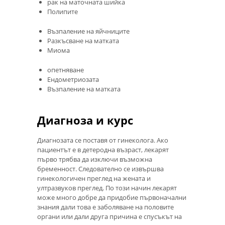
рак на маточната шийка
Полипите
Възпаление на яйчниците
Разкъсване на матката
Миома
опетняване
Ендометриозата
Възпаление на матката
Диагноза и курс
Диагнозата се поставя от гинеколога. Ако
пациентът е в детеродна възраст, лекарят
първо трябва да изключи възможна
бременност. Следователно се извършва
гинекологичен преглед на жената и
ултразвуков преглед. По този начин лекарят
може много добре да придобие първоначални
знания дали това е заболяване на половите
органи или дали друга причина е спусъкът на