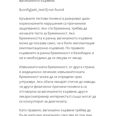
вагиналното кървене.
$config[ads_text3] not found
Кръвните тестове понякога разкриват дали
хормоналните нарушения са причинили
зацапването. Ако сте бременна, трябва да
изчакате теста за бременност. Ако
бременността е ранна, вагиналното кървене
може да показва само, че е било имплантация
(имплантационно кървене). По правило
кървенето в ранна бременност е безобидно и
не е необходимо да се лекува от лекар.
Извънматочната бременност, от друга страна,
е медицинско лечение; извънматочната
бременност може да се определи чрез
ултразвук. Ако обаче лекарят стигне до извода,
че други физически причини понякога са
отговорни за вагиналното кървене, други
лекари (например интернистът) също могат да
се консултират за диагнозата.
Като правило, вагинално кървене трябва да
бъде напълно изчезнало след два до три дни.