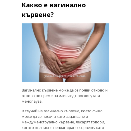
Какво е вагинално
кървене?
Вагинално кървене може да се появи отново и
отново по време на или след прословутата
менопауза.
В случай на вагинално кървене, което също
може да се посочи като зацапване и
междуменструално кървене, лекарят говори,
когато възникне непланирано кървене, като