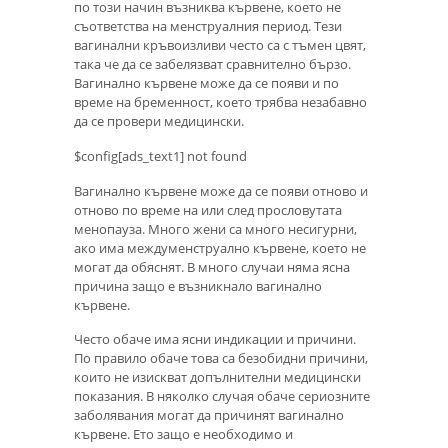
по този начин възниква кървене, което не
съответства на менструалния период. Тези
вагинални кръвоизливи често са с тъмен цвят,
така че да се забелязват сравнително бързо.
Вагинално кървене може да се появи и по
време на бременност, което трябва незабавно
да се провери медицински.
$config[ads_text1] not found
Вагинално кървене може да се появи отново и
отново по време на или след прословутата
менопауза. Много жени са много несигурни,
ако има междуменструално кървене, което не
могат да обяснят. В много случаи няма ясна
причина защо е възникнало вагинално
кървене.
Често обаче има ясни индикации и причини.
По правило обаче това са безобидни причини,
които не изискват допълнителни медицински
показания. В няколко случая обаче сериозните
заболявания могат да причинят вагинално
кървене. Ето защо е необходимо и