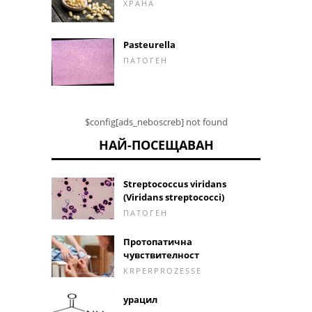
ХРАНА
Pasteurella
ПАТОГЕН
$config[ads_neboscreb] not found
НАЙ-ПОСЕЩАВАН
Streptococcus viridans
(Viridans streptococci)
ПАТОГЕН
Протопатична
чувствителност
KRPERPROZESSE
урацил