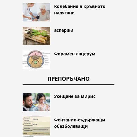
Колебания в кръвното
налягане
аспержи
Форамен лацерум
ПРЕПОРЪЧАНО
Усещане за мирис
Фентанил-съдържащи
обезболяващи