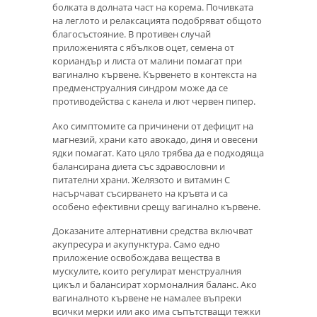
болката в долната част на корема. Почивката
на леглото и релаксацията подобряват общото
благосъстояние. В противен случай
приложенията с ябълков оцет, семена от
кориандър и листа от малини помагат при
вагинално кървене. Кървенето в контекста на
предменструалния синдром може да се
противодейства с канела и лют червен пипер.
Ако симптомите са причинени от дефицит на
магнезий, храни като авокадо, диня и овесени
ядки помагат. Като цяло трябва да е подходяща
балансирана диета със здравословни и
питателни храни. Желязото и витамин С
насърчават съсирването на кръвта и са
особено ефективни срещу вагинално кървене.
Доказаните алтернативни средства включват
акупресура и акупунктура. Само едно
приложение освобождава вещества в
мускулите, които регулират менструалния
цикъл и балансират хормоналния баланс. Ако
вагиналното кървене не намалее въпреки
всички мерки или ако има съпътстващи тежки