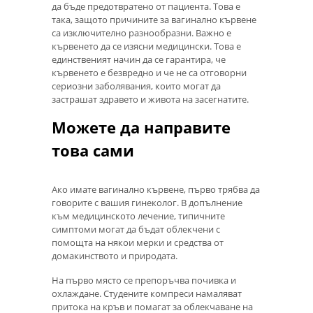
да бъде предотвратено от пациента. Това е
така, защото причините за вагинално кървене
са изключително разнообразни. Важно е
кървенето да се изясни медицински. Това е
единственият начин да се гарантира, че
кървенето е безвредно и че не са отговорни
сериозни заболявания, които могат да
застрашат здравето и живота на засегнатите.
Можете да направите
това сами
Ако имате вагинално кървене, първо трябва да
говорите с вашия гинеколог. В допълнение
към медицинското лечение, типичните
симптоми могат да бъдат облекчени с
помощта на някои мерки и средства от
домакинството и природата.
На първо място се препоръчва почивка и
охлаждане. Студените компреси намаляват
притока на кръв и помагат за облекчаване на