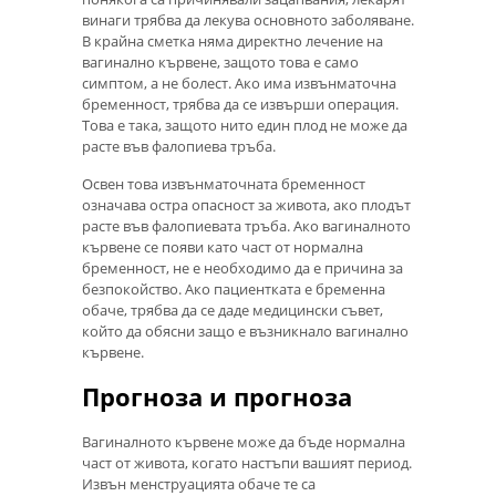
винаги трябва да лекува основното заболяване.
В крайна сметка няма директно лечение на
вагинално кървене, защото това е само
симптом, а не болест. Ако има извънматочна
бременност, трябва да се извърши операция.
Това е така, защото нито един плод не може да
расте във фалопиева тръба.
Освен това извънматочната бременност
означава остра опасност за живота, ако плодът
расте във фалопиевата тръба. Ако вагиналното
кървене се появи като част от нормална
бременност, не е необходимо да е причина за
безпокойство. Ако пациентката е бременна
обаче, трябва да се даде медицински съвет,
който да обясни защо е възникнало вагинално
кървене.
Прогноза и прогноза
Вагиналното кървене може да бъде нормална
част от живота, когато настъпи вашият период.
Извън менструацията обаче те са