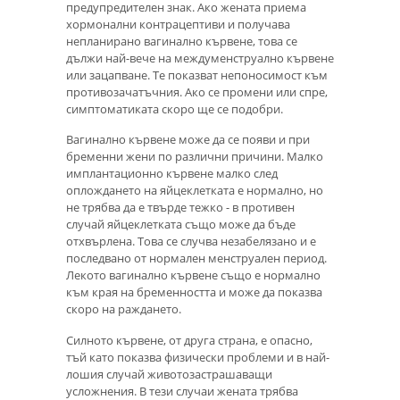
предупредителен знак. Ако жената приема
хормонални контрацептиви и получава
непланирано вагинално кървене, това се
дължи най-вече на междуменструално кървене
или зацапване. Те показват непоносимост към
противозачатъчния. Ако се промени или спре,
симптоматиката скоро ще се подобри.
Вагинално кървене може да се появи и при
бременни жени по различни причини. Малко
имплантационно кървене малко след
оплождането на яйцеклетката е нормално, но
не трябва да е твърде тежко - в противен
случай яйцеклетката също може да бъде
отхвърлена. Това се случва незабелязано и е
последвано от нормален менструален период.
Лекото вагинално кървене също е нормално
към края на бременността и може да показва
скоро на раждането.
Силното кървене, от друга страна, е опасно,
тъй като показва физически проблеми и в най-
лошия случай животозастрашаващи
усложнения. В тези случаи жената трябва