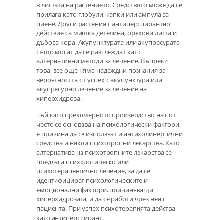
в листата на растението. Средството може да се
прилага като глобули, капки или ампула за
пиене. Други растения с антиперспирантно
действие са мишка детелина, орехови листа и
дъбова кора. Акупунктурата или акупресурата
също могат да се разглеждат като
алтернативни методи за лечение. Въпреки
това, все още няма надеждни познания за
вероятността от успех с акупунктура или
акупресурно лечение за лечение на
хиперхидроза.
Тъй като прекомерното производство на пот
често се основава на психологически фактори,
е причина да се използват и антихолинергични
средства и някои психотропни лекарства. Като
алтернатива на психотропните лекарства се
предлага психологическо или
психотерапевтично лечение, за да се
идентифицират психологическите и
емоционални фактори, причиняващи
хиперхидрозата, и да се работи чрез нея с
пациента. При успех психотерапията действа
като антиперспирант.