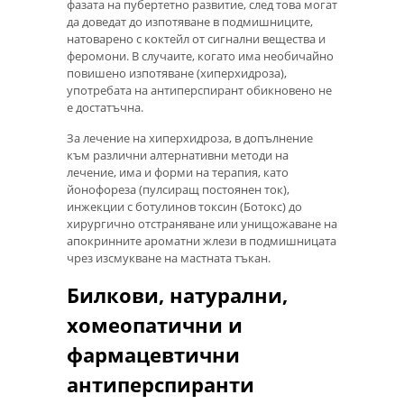
фазата на пубертетно развитие, след това могат
да доведат до изпотяване в подмишниците,
натоварено с коктейл от сигнални вещества и
феромони. В случаите, когато има необичайно
повишено изпотяване (хиперхидроза),
употребата на антиперспирант обикновено не
е достатъчна.
За лечение на хиперхидроза, в допълнение
към различни алтернативни методи на
лечение, има и форми на терапия, като
йонофореза (пулсиращ постоянен ток),
инжекции с ботулинов токсин (Ботокс) до
хирургично отстраняване или унищожаване на
апокринните ароматни жлези в подмишницата
чрез изсмукване на мастната тъкан.
Билкови, натурални,
хомеопатични и
фармацевтични
антиперспиранти