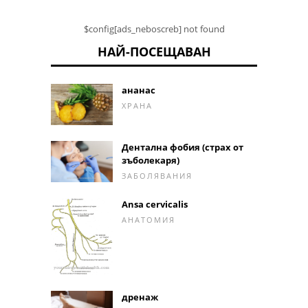
$config[ads_neboscreb] not found
НАЙ-ПОСЕЩАВАН
ананас
ХРАНА
Дентална фобия (страх от
зъболекаря)
ЗАБОЛЯВАНИЯ
Ansa cervicalis
АНАТОМИЯ
дренаж