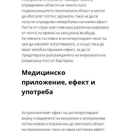
определени области на тялото като
подмишниците и гениталната област и могат
да обогатят потта с аромати, така че да се
получи определен невербален сигнален ефект.
Потта от страх или гняв има различна миризма
от потта по време на сексуална възбуда.
Активните съставки в антиперспирант имат за
цел да намалят изпотяването, а също така да
имат антибактериален ефект, за да се
предотврати разграждането на миризмата на
(нормална пот) от бактерии.
Медицинско
приложение, ефект и
употреба
Астрингентният ефект на антиперспирант
върху отварянето на еккринни и апокринови
потни жлези е ограничен до местната област
на приложение, така че няма системен ефект.