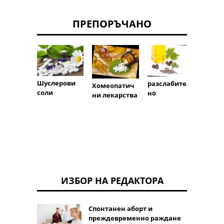
ПРЕПОРЪЧАНО
Шуслерови
разслабител
Хомеопатич
Психо
соли
но
ни лекарства
лекар
ИЗБОР НА РЕДАКТОРА
Спонтанен аборт и
преждевременно раждане