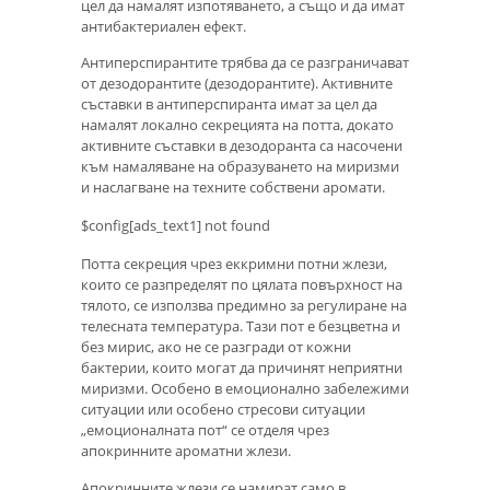
цел да намалят изпотяването, а също и да имат
антибактериален ефект.
Антиперспирантите трябва да се разграничават
от дезодорантите (дезодорантите). Активните
съставки в антиперспиранта имат за цел да
намалят локално секрецията на потта, докато
активните съставки в дезодоранта са насочени
към намаляване на образуването на миризми
и наслагване на техните собствени аромати.
$config[ads_text1] not found
Потта секреция чрез еккримни потни жлези,
които се разпределят по цялата повърхност на
тялото, се използва предимно за регулиране на
телесната температура. Тази пот е безцветна и
без мирис, ако не се разгради от кожни
бактерии, които могат да причинят неприятни
миризми. Особено в емоционално забележими
ситуации или особено стресови ситуации
„емоционалната пот“ се отделя чрез
апокринните ароматни жлези.
Апокринните жлези се намират само в