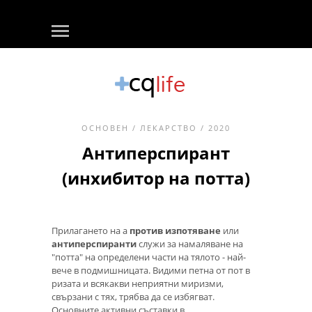
ОСНОВЕН
/
ЛЕКАРСТВО
/ 2020
Антиперспирант
(инхибитор на потта)
Прилагането на a
против изпотяване
или
антиперспиранти
служи за намаляване на
"потта" на определени части на тялото - най-
вече в подмишницата. Видими петна от пот в
ризата и всякакви неприятни миризми,
свързани с тях, трябва да се избягват.
Основните активни съставки в