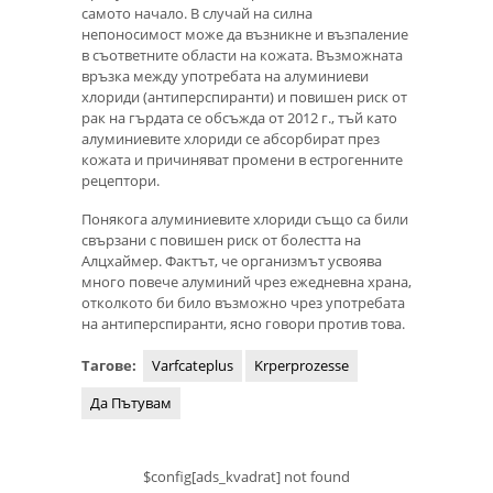
самото начало. В случай на силна
непоносимост може да възникне и възпаление
в съответните области на кожата. Възможната
връзка между употребата на алуминиеви
хлориди (антиперспиранти) и повишен риск от
рак на гърдата се обсъжда от 2012 г., тъй като
алуминиевите хлориди се абсорбират през
кожата и причиняват промени в естрогенните
рецептори.
Понякога алуминиевите хлориди също са били
свързани с повишен риск от болестта на
Алцхаймер. Фактът, че организмът усвоява
много повече алуминий чрез ежедневна храна,
отколкото би било възможно чрез употребата
на антиперспиранти, ясно говори против това.
Тагове:
Varfcateplus
Krperprozesse
Да Пътувам
$config[ads_kvadrat] not found