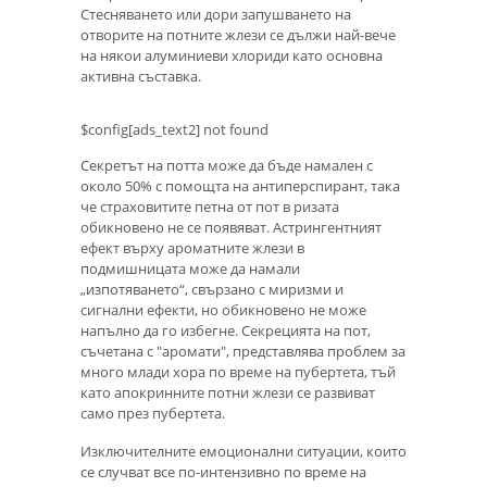
Стесняването или дори запушването на
отворите на потните жлези се дължи най-вече
на някои алуминиеви хлориди като основна
активна съставка.
$config[ads_text2] not found
Секретът на потта може да бъде намален с
около 50% с помощта на антиперспирант, така
че страховитите петна от пот в ризата
обикновено не се появяват. Астрингентният
ефект върху ароматните жлези в
подмишницата може да намали
„изпотяването“, свързано с миризми и
сигнални ефекти, но обикновено не може
напълно да го избегне. Секрецията на пот,
съчетана с "аромати", представлява проблем за
много млади хора по време на пубертета, тъй
като апокринните потни жлези се развиват
само през пубертета.
Изключителните емоционални ситуации, които
се случват все по-интензивно по време на