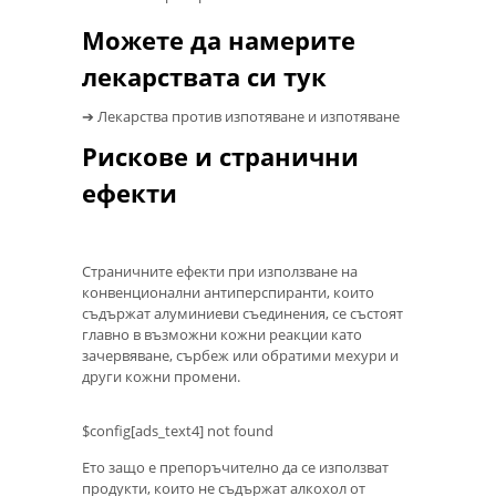
Можете да намерите
лекарствата си тук
➔ Лекарства против изпотяване и изпотяване
Рискове и странични
ефекти
Страничните ефекти при използване на
конвенционални антиперспиранти, които
съдържат алуминиеви съединения, се състоят
главно в възможни кожни реакции като
зачервяване, сърбеж или обратими мехури и
други кожни промени.
$config[ads_text4] not found
Ето защо е препоръчително да се използват
продукти, които не съдържат алкохол от