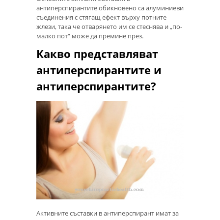
антиперспирантите обикновено са алуминиеви
съединения с стягащ ефект върху потните
жлези, така че отварянето им се стеснява и „по-
малко пот“ може да премине през.
Какво представляват
антиперспирантите и
антиперспирантите?
Активните съставки в антиперспирант имат за