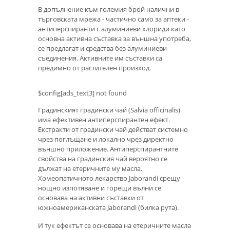
В допълнение към големия брой налични в
търговската мрежа - частично само за аптеки -
антиперспиранти с алуминиеви хлориди като
основна активна съставка за външна употреба,
се предлагат и средства без алуминиеви
съединения. Активните им съставки са
предимно от растителен произход.
$config[ads_text3] not found
Градинският градински чай (Salvia officinalis)
има ефективен антиперспирантен ефект.
Екстракти от градински чай действат системно
чрез поглъщане и локално чрез директно
външно приложение. Антиперспирантните
свойства на градинския чай вероятно се
дължат на етеричните му масла.
Хомеопатичното лекарство Jaborandi срещу
нощно изпотяване и горещи вълни се
основава на активни съставки от
южноамериканската Jaborandi (билка рута).
И тук ефектът се основава на етеричните масла