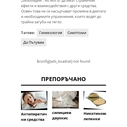
„безобидни“, но могат да имат странични
ефекти и взаимодействия с други средства.
Освен това не се насърчават промяна в диетата
и необходимите упражнения, които водят до
трайна загуба на тегло.
Тагове:
Гинекология
Симптоми
Да Пътувам
$config[ads_kvadrat] not found
ПРЕПОРЪЧАНО
силициев
Никотинови
Антипиретич
двуокис
лепенки
ни средства