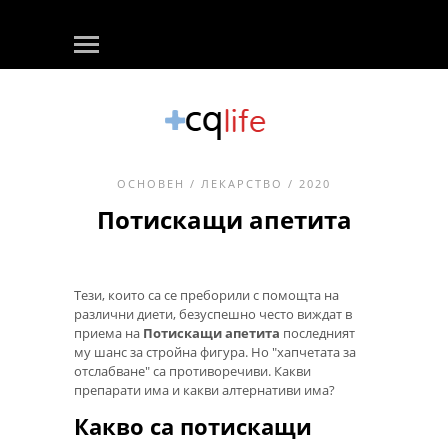
ОСНОВЕН
/
ЛЕКАРСТВО
/ 2020
Потискащи апетита
Тези, които са се преборили с помощта на
различни диети, безуспешно често виждат в
приема на
Потискащи апетита
последният
му шанс за стройна фигура. Но "хапчетата за
отслабване" са противоречиви. Какви
препарати има и какви алтернативи има?
Какво са потискащи