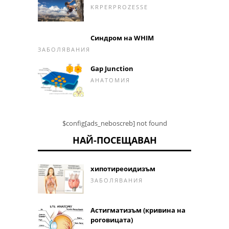
KRPERPROZESSE
Синдром на WHIM
ЗАБОЛЯВАНИЯ
Gap Junction
АНАТОМИЯ
$config[ads_neboscreb] not found
НАЙ-ПОСЕЩАВАН
хипотиреоидизъм
ЗАБОЛЯВАНИЯ
Астигматизъм (кривина на
роговицата)