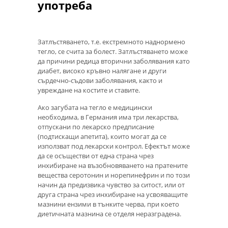
употреба
Затлъстяването, т.е. екстремното наднормено
тегло, се счита за болест. Затлъстяването може
да причини редица вторични заболявания като
диабет, високо кръвно налягане и други
сърдечно-съдови заболявания, както и
увреждане на костите и ставите.
Ако загубата на тегло е медицински
необходима, в Германия има три лекарства,
отпускани по лекарско предписание
(подтискащи апетита), които могат да се
използват под лекарски контрол. Ефектът може
да се осъществи от една страна чрез
инхибиране на възобновяването на пратените
вещества серотонин и норепинефрин и по този
начин да предизвика чувство за ситост, или от
друга страна чрез инхибиране на усвояващите
мазнини ензими в тънките черва, при което
диетичната мазнина се отделя неразградена.