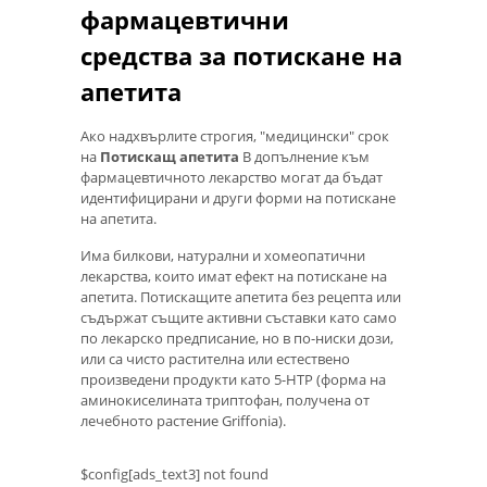
фармацевтични
средства за потискане на
апетита
Ако надхвърлите строгия, "медицински" срок
на
Потискащ апетита
В допълнение към
фармацевтичното лекарство могат да бъдат
идентифицирани и други форми на потискане
на апетита.
Има билкови, натурални и хомеопатични
лекарства, които имат ефект на потискане на
апетита. Потискащите апетита без рецепта или
съдържат същите активни съставки като само
по лекарско предписание, но в по-ниски дози,
или са чисто растителна или естествено
произведени продукти като 5-HTP (форма на
аминокиселината триптофан, получена от
лечебното растение Griffonia).
$config[ads_text3] not found