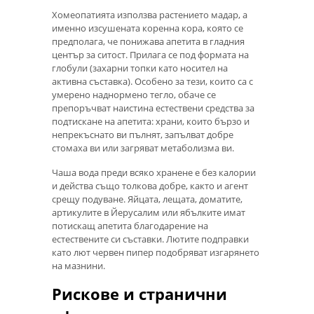
Хомеопатията използва растението мадар, а
именно изсушената коренна кора, която се
предполага, че понижава апетита в гладния
център за ситост. Прилага се под формата на
глобули (захарни топки като носител на
активна съставка). Особено за тези, които са с
умерено наднормено тегло, обаче се
препоръчват наистина естествени средства за
подтискане на апетита: храни, които бързо и
непрекъснато ви пълнят, запълват добре
стомаха ви или загряват метаболизма ви.
Чаша вода преди всяко хранене е без калории
и действа също толкова добре, както и агент
срещу подуване. Яйцата, лещата, доматите,
артикулите в Йерусалим или ябълките имат
потискащ апетита благодарение на
естествените си съставки. Лютите подправки
като лют червен пипер подобряват изгарянето
на мазнини.
Рискове и странични