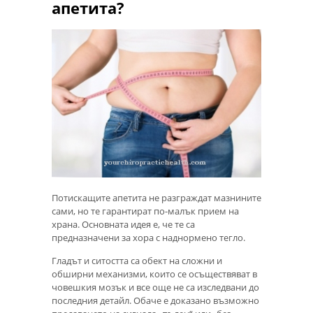
апетита?
Потискащите апетита не разграждат мазнините
сами, но те гарантират по-малък прием на
храна. Основната идея е, че те са
предназначени за хора с наднормено тегло.
Гладът и ситостта са обект на сложни и
обширни механизми, които се осъществяват в
човешкия мозък и все още не са изследвани до
последния детайл. Обаче е доказано възможно