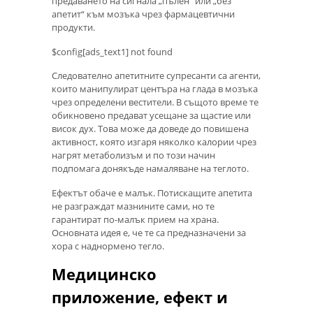
предаването на сигнала „пълен“ или „без
апетит“ към мозъка чрез фармацевтични
продукти.
$config[ads_text1] not found
Следователно апетитните супресанти са агенти,
които манипулират центъра на глада в мозъка
чрез определени вестители. В същото време те
обикновено предават усещане за щастие или
висок дух. Това може да доведе до повишена
активност, която изгаря няколко калории чрез
нагрят метаболизъм и по този начин
подпомага донякъде намаляване на теглото.
Ефектът обаче е малък. Потискащите апетита
не разграждат мазнините сами, но те
гарантират по-малък прием на храна.
Основната идея е, че те са предназначени за
хора с наднормено тегло.
Медицинско
приложение, ефект и