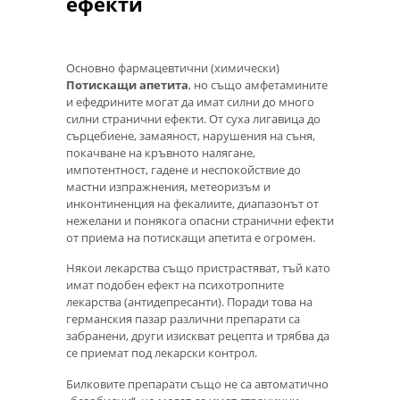
ефекти
Основно фармацевтични (химически)
Потискащи апетита
, но също амфетамините
и ефедрините могат да имат силни до много
силни странични ефекти. От суха лигавица до
сърцебиене, замаяност, нарушения на съня,
покачване на кръвното налягане,
импотентност, гадене и неспокойствие до
мастни изпражнения, метеоризъм и
инконтиненция на фекалиите, диапазонът от
нежелани и понякога опасни странични ефекти
от приема на потискащи апетита е огромен.
Някои лекарства също пристрастяват, тъй като
имат подобен ефект на психотропните
лекарства (антидепресанти). Поради това на
германския пазар различни препарати са
забранени, други изискват рецепта и трябва да
се приемат под лекарски контрол.
Билковите препарати също не са автоматично