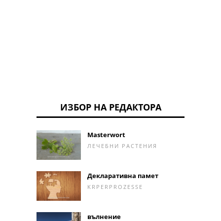
Анти-
щито
лекар
ИЗБОР НА РЕДАКТОРА
Masterwort
ЛЕЧЕБНИ РАСТЕНИЯ
Декларативна памет
KRPERPROZESSE
вълнение