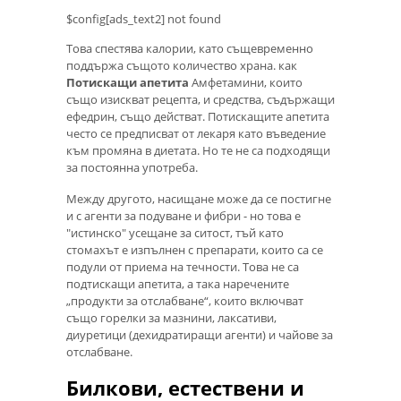
$config[ads_text2] not found
Това спестява калории, като същевременно
поддържа същото количество храна. как
Потискащи апетита
Амфетамини, които
също изискват рецепта, и средства, съдържащи
ефедрин, също действат. Потискащите апетита
често се предписват от лекаря като въведение
към промяна в диетата. Но те не са подходящи
за постоянна употреба.
Между другото, насищане може да се постигне
и с агенти за подуване и фибри - но това е
"истинско" усещане за ситост, тъй като
стомахът е изпълнен с препарати, които са се
подули от приема на течности. Това не са
подтискащи апетита, а така наречените
„продукти за отслабване“, които включват
също горелки за мазнини, лаксативи,
диуретици (дехидратиращи агенти) и чайове за
отслабване.
Билкови, естествени и