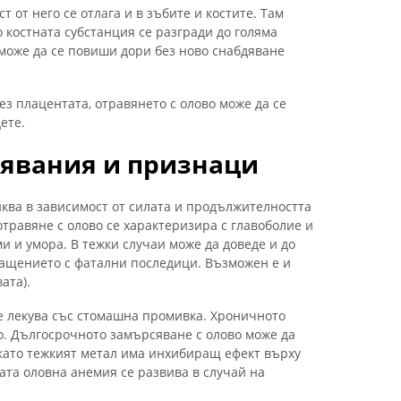
ст от него се отлага и в зъбите и костите. Там
о костната субстанция се разгради до голяма
 може да се повиши дори без ново снабдяване
з плацентата, отравянето с олово може да се
ете.
явания и признаци
ква в зависимост от силата и продължителността
отравяне с олово се характеризира с главоболие и
ми и умора. В тежки случаи може да доведе и до
ащението с фатални последици. Възможен е и
ата).
се лекува със стомашна промивка. Хроничното
о. Дългосрочното замърсяване с олово може да
като тежкият метал има инхибиращ ефект върху
ата оловна анемия се развива в случай на