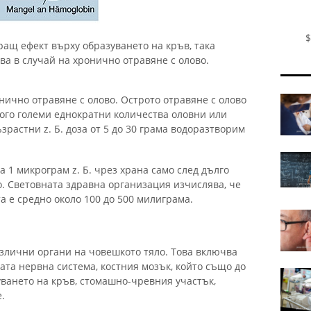
$
ращ ефект върху образуването на кръв, така
а в случай на хронично отравяне с олово.
нично отравяне с олово. Острото отравяне с олово
много големи еднократни количества оловни или
растни z. Б. доза от 5 до 30 грама водоразтворим
а 1 микрограм z. Б. чрез храна само след дълго
о. Световната здравна организация изчислява, че
а е средно около 100 до 500 милиграма.
азлични органи на човешкото тяло. Това включва
ата нервна система, костния мозък, който също до
уването на кръв, стомашно-чревния участък,
.