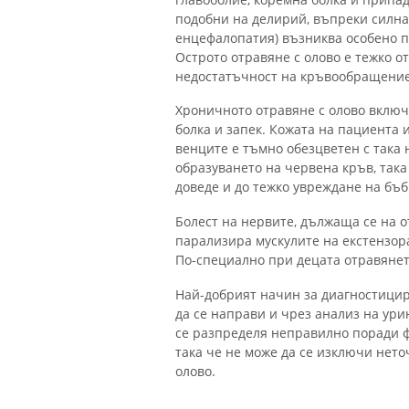
подобни на делирий, въпреки силна
енцефалопатия) възниква особено пр
Острото отравяне с олово е тежко о
недостатъчност на кръвообращение
Хроничното отравяне с олово включв
болка и запек. Кожата на пациента 
венците е тъмно обезцветен с така
образуването на червена кръв, така
доведе и до тежко увреждане на бъ
Болест на нервите, дължаща се на о
парализира мускулите на екстензора 
По-специално при децата отравянет
Най-добрият начин за диагностицира
да се направи и чрез анализ на ури
се разпределя неправилно поради ф
така че не може да се изключи нето
олово.