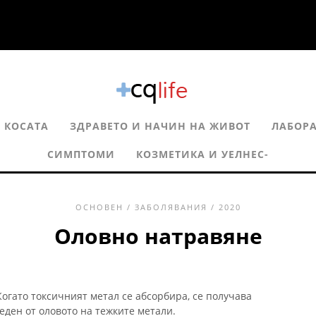
 КОСАТА
ЗДРАВЕТО И НАЧИН НА ЖИВОТ
ЛАБОРА
СИМПТОМИ
КОЗМЕТИКА И УЕЛНЕС-
ОСНОВЕН
/
ЗАБОЛЯВАНИЯ
/ 2020
Оловно натравяне
огато токсичният метал се абсорбира, се получава
еден от оловото на тежките метали.