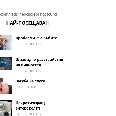
config[ads_neboscreb] not found
НАЙ-ПОСЕЩАВАН
Проблеми със зъбите
ЗАБОЛЯВАНИЯ
Шизоидно разстройство
на личността
ЗАБОЛЯВАНИЯ
Загуба на слуха
СИМПТОМИ
Некротизиращ
ентероколит
ЗАБОЛЯВАНИЯ