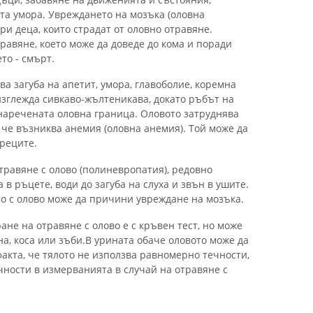
та умора. Увреждането на мозъка (оловна
и деца, които страдат от оловно отравяне.
травяне, което може да доведе до кома и поради
то - смърт.
а загуба на апетит, умора, главоболие, коремна
изглежда сивкаво-жълтеникава, докато ръбът на
 наречената оловна граница. Оловото затруднява
 че възниква анемия (оловна анемия). Той може да
бреците.
травяне с олово (полиневропатия), редовно
в ръцете, води до загуба на слуха и звън в ушите.
о с олово може да причини увреждане на мозъка.
не на отравяне с олово е с кръвен тест, но може
на, коса или зъби.В урината обаче оловото може да
акта, че тялото не използва равномерно течности,
чности в измерванията в случай на отравяне с