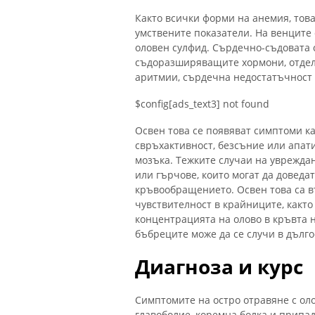
Както всички форми на анемия, тов
умствените показатели. На венците 
оловен сулфид. Сърдечно-съдовата
съдоразширяващите хормони, отделя
аритмии, сърдечна недостатъчност
$config[ads_text3] not found
Освен това се появяват симптоми ка
свръхактивност, безсъние или апат
мозъка. Тежките случаи на увреждан
или гърчове, които могат да доведа
кръвообращението. Освен това са 
чувствителност в крайниците, както
концентрацията на олово в кръвта 
бъбреците може да се случи в дълг
Диагноза и курс
Симптомите на остро отравяне с олов
главоболие, коремна болка и припа