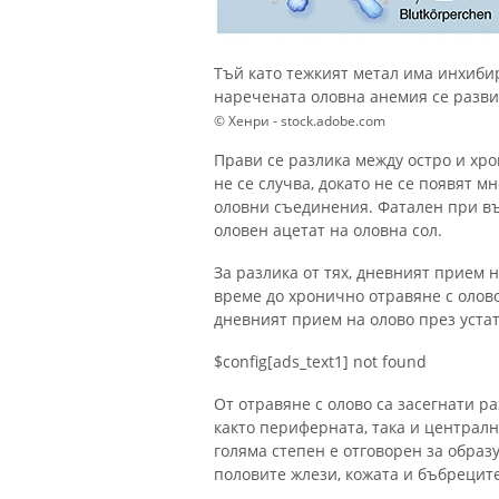
Тъй като тежкият метал има инхиби
наречената оловна анемия се развив
© Хенри - stock.adobe.com
Прави се разлика между остро и хро
не се случва, докато не се появят 
оловни съединения. Фатален при въз
оловен ацетат на оловна сол.
За разлика от тях, дневният прием н
време до хронично отравяне с олов
дневният прием на олово през устат
$config[ads_text1] not found
От отравяне с олово са засегнати р
както периферната, така и централн
голяма степен е отговорен за образ
половите жлези, кожата и бъбреците