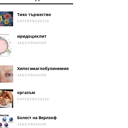
Тихо тържество
KRPERPROZESSE
иридоциклит
ЗАБОЛЯВАНИЯ
Хипогамаглобулинемия
ЗАБОЛЯВАНИЯ
оргазъм
KRPERPROZESSE
Болест на Верлхоф
ЗАБОЛЯВАНИЯ