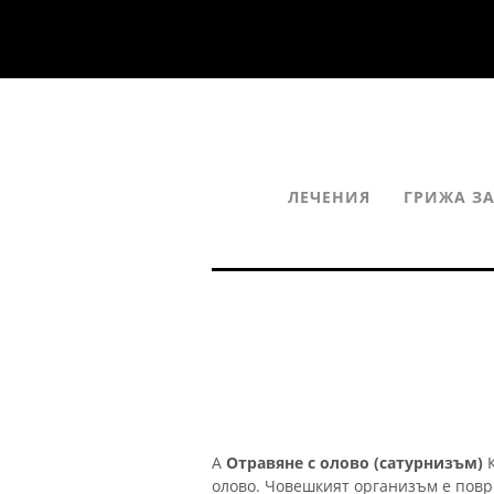
ЛЕЧЕНИЯ
ГРИЖА ЗА
А
Отравяне с олово (сатурнизъм)
К
олово. Човешкият организъм е повр