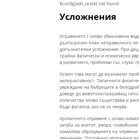
$config[ads_text4] not found
Усложнения
Отравянето с олово обикновено вод
дългосрочен план неправилното леч
допълнителни усложнения. При дец
трайни физически и психически ув
в развитието, проблеми със слуха, 
Освен това могат да възникнат про
хиперактивност. Типичните физичес
увреждане на бъбреците и белодроб
доведе до животозастрашаващ сепси
количества олово съществува и рис
бъде фатална, ако не се лекува.
Хроничното отравяне с олово намал
загуба на апетит, умора, главоболие
намалява образуването на червени 
увеличава. Постоянно увреждане на