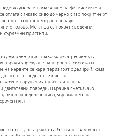
а води до умора и намаляване на физическите и
се отлага синкаво-сиво до черно-сиво покритие от
 система е компрометирана поради
ни от олово. Могат да се появят сърдечни
 и сърдечни пристъпи.
то дезориентация, главоболие, агресивност,
ия поради увреждане на нервната система и
е на нервите се характеризират с делирий, кома
т до смърт от недостатъчност на
възможни нарушения на изтръпване и
 и двигателни повреди. В крайна сметка, ако
надвиши определено ниво, увреждането на
осрочен план.
о, което е доста рядко, са безсъние, замаяност,
дъци, забавяне на движенията и състояния,