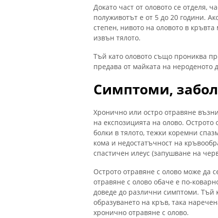
Докато част от оловото се отделя, ча
полуживотът е от 5 до 20 години. Ак
степен, нивото на оловото в кръвта
извън тялото.
Тъй като оловото също прониква пре
предава от майката на нероденото д
Симптоми, забол
Хронично или остро отравяне възни
на експозицията на олово. Острото 
болки в тялото, тежки коремни спаз
кома и недостатъчност на кръвообр
спастичен илеус (запушване на черв
Острото отравяне с олово може да 
отравяне с олово обаче е по-коварн
доведе до различни симптоми. Тъй 
образуването на кръв, така наречен
хронично отравяне с олово.