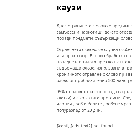
каузи
Днес отравянето с олово е предимно
замърсени наркотици, докато отравя
поради предмети, съдържащи олово,
Отравянето с олово се случва особ
или прах, напр. Б. при обработка н
попадне и в тялото чрез контакт с к
съдържащи олово, използвани в гриж
Хроничното отравяне с олово при въ
олово от приблизително 500 наногр
95% от оловото, което попада в кръ
клетки) и с кръвните протеини. След
черния дроб и белите дробове чрез
полуразпад от 20 дни.
$config[ads_text2] not found