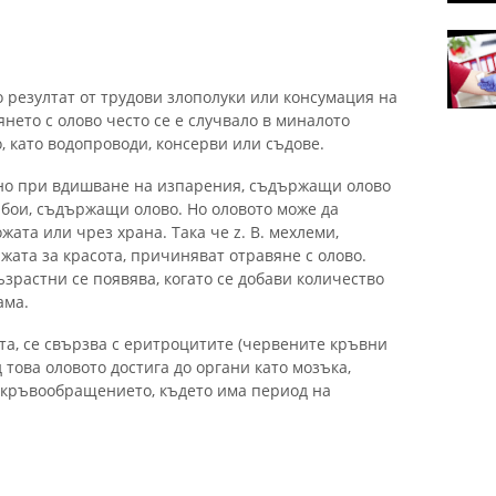
 резултат от трудови злополуки или консумация на
нето с олово често се е случвало в миналото
 като водопроводи, консерви или съдове.
ено при вдишване на изпарения, съдържащи олово
а бои, съдържащи олово. Но оловото може да
ожата или чрез храна. Така че z. В. мехлеми,
ата за красота, причиняват отравяне с олово.
зрастни се появява, когато се добави количество
ама.
вта, се свързва с еритроцитите (червените кръвни
 това оловото достига до органи като мозъка,
 кръвообращението, където има период на