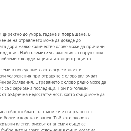
и директно до умора, гадене и повръщане. В
ение на отравянето може да доведе до
ата дори малко количество олово може да причини
реждания. Най-големите усложнения са нарушения
проблеми с координацията и концентрацията.
блеми в поведението като агресивност и
ки усложнения при отравяне с олово включват
ни заболявания. Отравянето с олово рядко може да
с със сериозни последици. При по-големи
к от бъбречна недостатъчност, която също може да
ява общото благосъстояние и е свързано със
 и болки в корема и запек. Тъй като оловото
кръвни клетки, рискът от анемия също се
 бъбреците и други усложнения също могат да