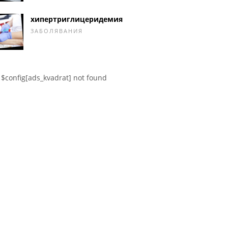
хипертриглицеридемия
ЗАБОЛЯВАНИЯ
$config[ads_kvadrat] not found