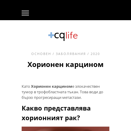
ОСНОВЕН
/
ЗАБОЛЯВАНИЯ
/ 2020
Хорионен карцином
Като
Хорионен карцином
е злокачествен
тумор в трофобластната тъкан. Това води до
бързо прогресиращи метастази.
Какво представлява
хорионният рак?