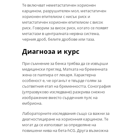
Те включват неметастатичен хорионен
карцином, разрушителен мол, метастатичен
хорионен епителиом с нисък риск и
метастатичен хорионен епителиом с висок
риск. Говорим за висок риск, когато се появят
метастази в централната нервна система,
черния дроб, белите дробове или таза.
Диагноза и курс
При съмнение за бенка трябва да се извърши
медицински преглед. Матката на бременната
жена се палпира от лекаря. Характерна
особеност е, че органът е твърде голям за
съответния етап на бременността. Сонография
(ултразвуково изследване) разкрива снежно
изображение вместо сърдечния пулс на
ембриона.
Лабораторните изследвания също са важни за
диагностициране на хорионния карцином. Те
могат да се използват за определяне на
повишени нива на бета-hCG. Друга възможна