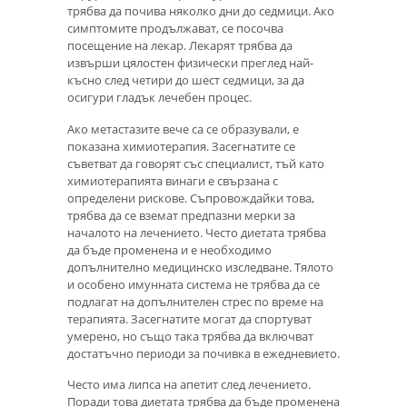
трябва да почива няколко дни до седмици. Ако
симптомите продължават, се посочва
посещение на лекар. Лекарят трябва да
извърши цялостен физически преглед най-
късно след четири до шест седмици, за да
осигури гладък лечебен процес.
Ако метастазите вече са се образували, е
показана химиотерапия. Засегнатите се
съветват да говорят със специалист, тъй като
химиотерапията винаги е свързана с
определени рискове. Съпровождайки това,
трябва да се вземат предпазни мерки за
началото на лечението. Често диетата трябва
да бъде променена и е необходимо
допълнително медицинско изследване. Тялото
и особено имунната система не трябва да се
подлагат на допълнителен стрес по време на
терапията. Засегнатите могат да спортуват
умерено, но също така трябва да включват
достатъчно периоди за почивка в ежедневието.
Често има липса на апетит след лечението.
Поради това диетата трябва да бъде променена