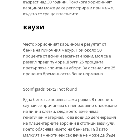
възраст над 30 години. Понякога хорионният
карцином може да се регистрира и при мъже,
където се среща в тестисите.
каузи
Често хорионният карцином е резултат от
бенка на пикочния мехур. При около 50
процента от всички засегнати жени, мол се е
развил преди тумора. Други 25 процента
претърпяха спонтанен аборт. За останалите 25
процента бременността беше нормална.
$config[ads_text2] not found
Една бенка се появява само рядко. В повечето
случаи се причинява от неправилно оплождане
на яйчни клетки, след което вече няма
генетичен материал. Това води до дегенерация
на плацентарните ворсини в стотици везикули,
което обяснява името на бенката. Тъй като
малкият амниотичен сак вече не може да бъде