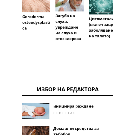
Загуба на
Недос
Geroderma
Цитомегалия
слуха,
мед
osteodysplasti
(включващо
увреждане
ca
заболяване
на слуха и
на тялото)
отосклероза
ИЗБОР НА РЕДАКТОРА
инициира раждане
СЪВЕТНИК
Домашни средства за
зъбобол