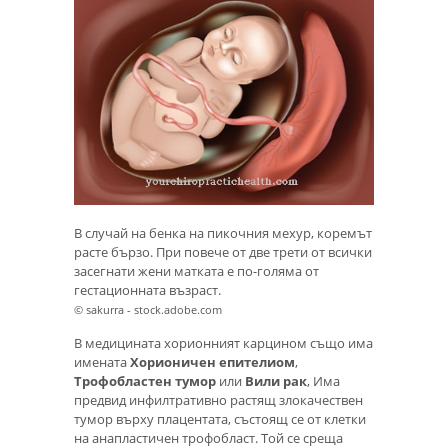
В случай на бенка на пикочния мехур, коремът
расте бързо. При повече от две трети от всички
засегнати жени матката е по-голяма от
гестационната възраст.
© sakurra - stock.adobe.com
В медицината хорионният карцином също има
имената
Хорионичен епителиом
,
Трофобластен тумор
или
Вили рак
, Има
предвид инфилтративно растящ злокачествен
тумор върху плацентата, състоящ се от клетки
на анапластичен трофобласт. Той се среща