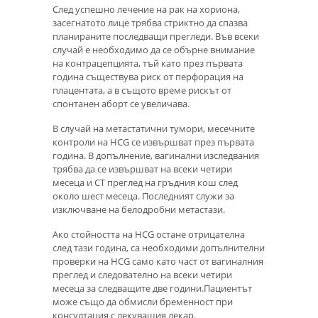
След успешно лечение на рак на хориона,
засегнатото лице трябва стриктно да спазва
планираните последващи прегледи. Във всеки
случай е необходимо да се обърне внимание
на контрацепцията, тъй като през първата
година съществува риск от перфорация на
плацентата, а в същото време рискът от
спонтанен аборт се увеличава.
В случай на метастатични тумори, месечните
контроли на HCG се извършват през първата
година. В допълнение, вагинални изследвания
трябва да се извършват на всеки четири
месеца и CT преглед на гръдния кош след
около шест месеца. Последният служи за
изключване на белодробни метастази.
Ако стойността на HCG остане отрицателна
след тази година, са необходими допълнителни
проверки на HCG само като част от вагиналния
преглед и следователно на всеки четири
месеца за следващите две години.Пациентът
може също да обмисли бременност при
консултация с лекуващия лекар.