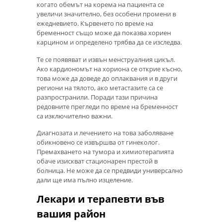
когато обемът на корема на пациента се
увеличи значително, без особени промени в
ежедневието. Кървенето по време на
бременност също може да показва хориен
карцином и определено трябва да се изследва.
Те се появяват и извън менструалния цикъл.
Ако кардиономът на хориона се открие късно,
това може да доведе до оплаквания и в други
региони на тялото, ако метастазите са се
разпространили. Поради тази причина
редовните прегледи по време на бременност
са изключително важни.
Диагнозата и лечението на това заболяване
обикновено се извършва от гинеколог.
Премахването на тумора и химиотерапията
обаче изискват стационарен престой в
болница. Не може да се предвиди универсално
дали ще има пълно изцеление.
Лекари и терапевти във
вашия район