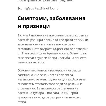
hCG в кръвта се проверяват редовно.
$config[ads_text3] not found
Симптоми, заболявания
и признаци
В случай на бенка на пикочния мехур, коремът
расте бързо. При повече от две трети от всички
засегнати жени матката е по-голяма от
гестационната възраст. Кървенето се появява и
от 11-та седмица на бременността. Освен това
се записват трудови болки и загуба на пенеста,
мехурова течност.
Основните симптоми на хорионния рак са
вагинално кървене, което се появява
независимо от менструалния цикъл. Ако вече
се появят метастази, това води до различни
оплаквания. В зависимост от степента на
растеж на тумора и появата на дъщерни
тумори е важно да се разграничат няколко
етапа.