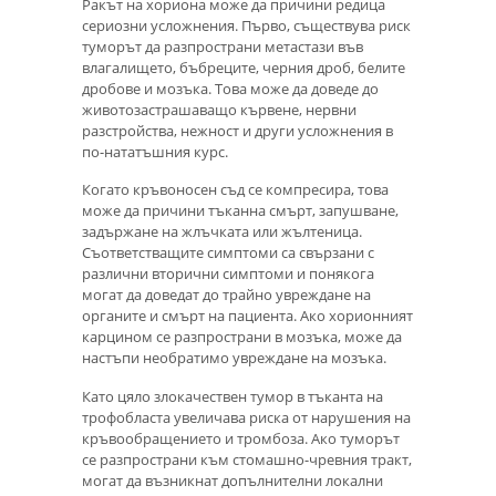
Ракът на хориона може да причини редица
сериозни усложнения. Първо, съществува риск
туморът да разпространи метастази във
влагалището, бъбреците, черния дроб, белите
дробове и мозъка. Това може да доведе до
животозастрашаващо кървене, нервни
разстройства, нежност и други усложнения в
по-нататъшния курс.
Когато кръвоносен съд се компресира, това
може да причини тъканна смърт, запушване,
задържане на жлъчката или жълтеница.
Съответстващите симптоми са свързани с
различни вторични симптоми и понякога
могат да доведат до трайно увреждане на
органите и смърт на пациента. Ако хорионният
карцином се разпространи в мозъка, може да
настъпи необратимо увреждане на мозъка.
Като цяло злокачествен тумор в тъканта на
трофобласта увеличава риска от нарушения на
кръвообращението и тромбоза. Ако туморът
се разпространи към стомашно-чревния тракт,
могат да възникнат допълнителни локални