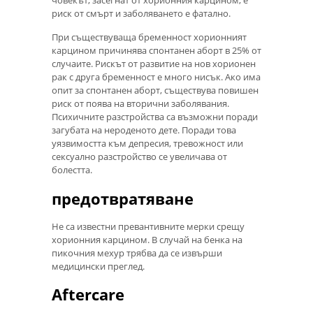
риск от смърт и заболяването е фатално.
При съществуваща бременност хорионният
карцином причинява спонтанен аборт в 25% от
случаите. Рискът от развитие на нов хорионен
рак с друга бременност е много нисък. Ако има
опит за спонтанен аборт, съществува повишен
риск от поява на вторични заболявания.
Психичните разстройства са възможни поради
загубата на нероденото дете. Поради това
уязвимостта към депресия, тревожност или
сексуално разстройство се увеличава от
болестта.
предотвратяване
Не са известни превантивните мерки срещу
хорионния карцином. В случай на бенка на
пикочния мехур трябва да се извърши
медицински преглед.
Aftercare