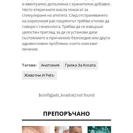
и евентуално допълнена с хранителни добавки.
Често етеричните масла помагат за
стимулиране на апетита. След отстраняването
на хорионния рак пациентът трябва отново да
говори с гинеколога. Трябва да се извърши
цялостен преглед, за да се установи дали
състоянието е причинило безплодие или други
здравословни проблеми, които изискват
лечение.
Тагове:
Анатомия
Грижа За Косата
Животни И Pets-
$config[ads_kvadrat] not found
ПРЕПОРЪЧАНО