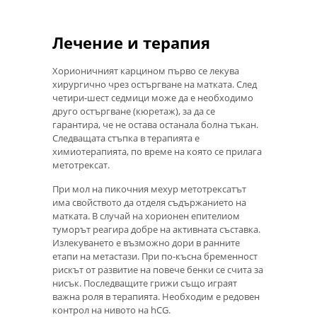
Лечение и терапия
Хорионичният карцином първо се лекува
хирургично чрез остъргване на матката. След
четири-шест седмици може да е необходимо
друго остъргване (кюретаж), за да се
гарантира, че не остава останала болна тъкан.
Следващата стъпка в терапията е
химиотерапията, по време на която се прилага
метотрексат.
При мол на пикочния мехур метотрексатът
има свойството да отделя съдържанието на
матката. В случай на хорионен епителиом
туморът реагира добре на активната съставка.
Излекуването е възможно дори в ранните
етапи на метастази. При по-късна бременност
рискът от развитие на повече бенки се счита за
нисък. Последващите грижи също играят
важна роля в терапията. Необходим е редовен
контрол на нивото на hCG.