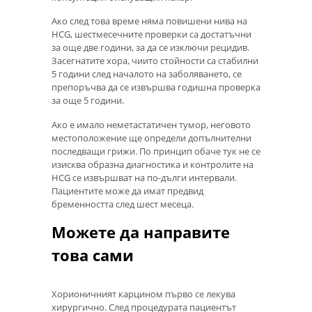
Ако след това време няма повишени нива на
HCG, шестмесечните проверки са достатъчни
за още две години, за да се изключи рецидив.
Засегнатите хора, чиито стойности са стабилни
5 години след началото на заболяването, се
препоръчва да се извършва годишна проверка
за още 5 години.
Ако е имало неметастатичен тумор, неговото
местоположение ще определи допълнителни
последващи грижи. По принцип обаче тук не се
изисква образна диагностика и контролите на
HCG се извършват на по-дълги интервали.
Пациентите може да имат предвид
бременността след шест месеца.
Можете да направите
това сами
Хорионичният карцином първо се лекува
хирургично. След процедурата пациентът