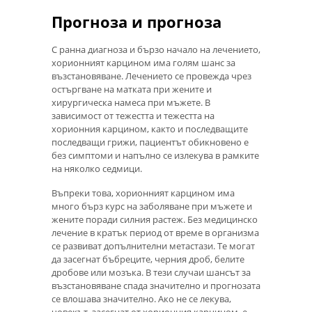
Прогноза и прогноза
С ранна диагноза и бързо начало на лечението,
хорионният карцином има голям шанс за
възстановяване. Лечението се провежда чрез
остъргване на матката при жените и
хирургическа намеса при мъжете. В
зависимост от тежестта и тежестта на
хорионния карцином, както и последващите
последващи грижи, пациентът обикновено е
без симптоми и напълно се излекува в рамките
на няколко седмици.
Въпреки това, хорионният карцином има
много бърз курс на заболяване при мъжете и
жените поради силния растеж. Без медицинско
лечение в кратък период от време в организма
се развиват допълнителни метастази. Те могат
да засегнат бъбреците, черния дроб, белите
дробове или мозъка. В тези случаи шансът за
възстановяване спада значително и прогнозата
се влошава значително. Ако не се лекува,
човекът, засегнат от хорионния карцином, е