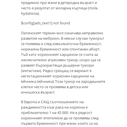
предимно при жени в детеродна възраст и
често е резултат от моларна къртица (mola
hydatiosa).
$config[ads_text1] not found
Латинският термин мол означава неправилно
развитие на ембрион. В някои случаи туморът
се появява и след извънматочна бременност,
нормална бременност или спонтанен аборт.
Тъй като хорионният карцином се счита за
изключително агресивен тумор, скоро ще се
развият бързорастящи дъщерни тумори
(метастази). Рядко срещащ се вариант е
негестационният хорионен карцином на
яйчника (яйчника) Този тумор на зародишните
клетки често се проявява в детска или
юношеска възраст.
В Европа и САЩ съотношението на
раждаемостта към рака на хориона е
приблизително 1 на 45 000. Не е рядкост
хорионният епителиом да се проявява след
първата бременност при жени, които са на