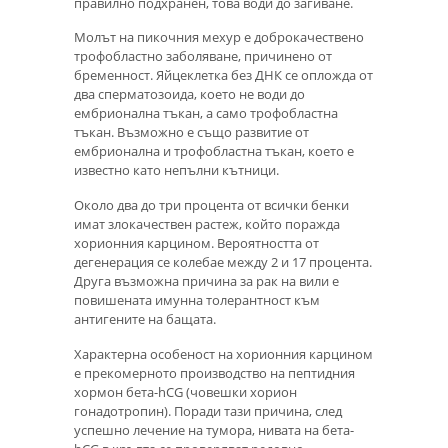
правилно подхранен, това води до загиване.
Молът на пикочния мехур е доброкачествено
трофобластно заболяване, причинено от
бременност. Яйцеклетка без ДНК се опложда от
два сперматозоида, което не води до
ембрионална тъкан, а само трофобластна
тъкан. Възможно е също развитие от
ембрионална и трофобластна тъкан, което е
известно като непълни кътници.
Около два до три процента от всички бенки
имат злокачествен растеж, който поражда
хорионния карцином. Вероятността от
дегенерация се колебае между 2 и 17 процента.
Друга възможна причина за рак на вили е
повишената имунна толерантност към
антигените на бащата.
Характерна особеност на хорионния карцином
е прекомерното производство на пептидния
хормон бета-hCG (човешки хорион
гонадотропин). Поради тази причина, след
успешно лечение на тумора, нивата на бета-