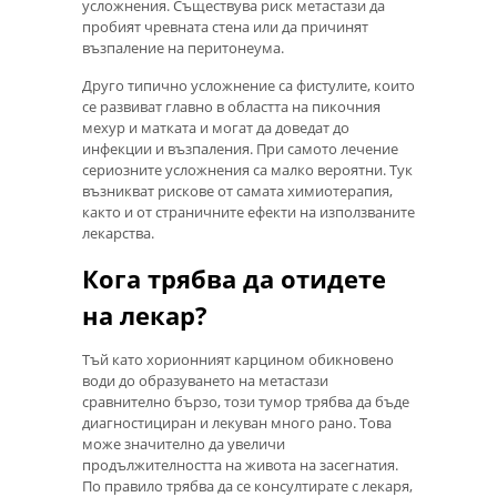
усложнения. Съществува риск метастази да
пробият чревната стена или да причинят
възпаление на перитонеума.
Друго типично усложнение са фистулите, които
се развиват главно в областта на пикочния
мехур и матката и могат да доведат до
инфекции и възпаления. При самото лечение
сериозните усложнения са малко вероятни. Тук
възникват рискове от самата химиотерапия,
както и от страничните ефекти на използваните
лекарства.
Кога трябва да отидете
на лекар?
Тъй като хорионният карцином обикновено
води до образуването на метастази
сравнително бързо, този тумор трябва да бъде
диагностициран и лекуван много рано. Това
може значително да увеличи
продължителността на живота на засегнатия.
По правило трябва да се консултирате с лекаря,