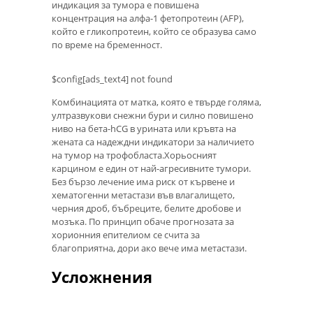
индикация за тумора е повишена
концентрация на алфа-1 фетопротеин (AFP),
който е гликопротеин, който се образува само
по време на бременност.
$config[ads_text4] not found
Комбинацията от матка, която е твърде голяма,
ултразвукови снежни бури и силно повишено
ниво на бета-hCG в урината или кръвта на
жената са надеждни индикатори за наличието
на тумор на трофобласта.Хорьосният
карцином е един от най-агресивните тумори.
Без бързо лечение има риск от кървене и
хематогенни метастази във влагалището,
черния дроб, бъбреците, белите дробове и
мозъка. По принцип обаче прогнозата за
хорионния епителиом се счита за
благоприятна, дори ако вече има метастази.
Усложнения