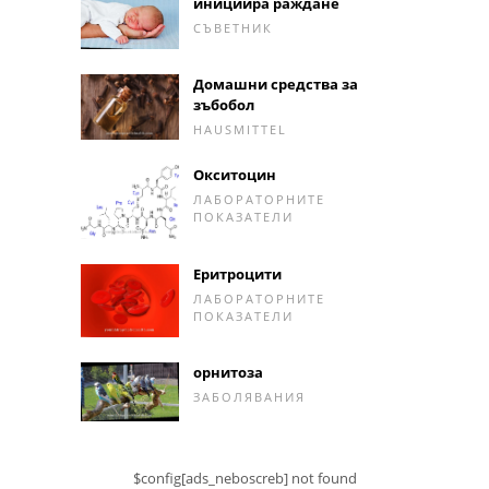
инициира раждане
СЪВЕТНИК
Домашни средства за
зъбобол
HAUSMITTEL
Окситоцин
ЛАБОРАТОРНИТЕ
ПОКАЗАТЕЛИ
Еритроцити
ЛАБОРАТОРНИТЕ
ПОКАЗАТЕЛИ
орнитоза
ЗАБОЛЯВАНИЯ
$config[ads_neboscreb] not found