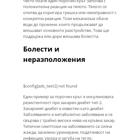
Често обаче един порочен кръг започва с
положителна реакция на тялото. Тялото се
опитва да коригира грешка или неизправност с
конкретна реакция. Този механизъм обаче
води до промени, които продължават да
влошават основното разстройство. Това ще
поддържа или дори влошава болестта.
Болести и
неразположения
$config[ads_text2] not found
Един пример за порочен кръг е инсулиновата
резистентност при захарен диабет тип 2.
Захарният диабет е известен като диабет.
Заболяването е метаболитно заболяване и се
свързва с трайно високи нива на кръвна захар.
Типични симптоми на заболяването са силна
жажда, засилено уриниране, податливост на
инфекции, умора и загуба на тегло.