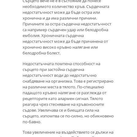
Сърцето вече не е в състояние да понесе
необходимото количество кръв. Сърдечната
недостатъчност може да бъде остра или
хронична и да има различни причини.
Причините за остра сърдечна недостатъчност
са например сърдечен удар или белодробна
емболия. Хроничната сърдечна
недостатъчност може да бъде причинена от
хронично високо кръвно налягане или
белодробна болест.
Недостатъчната помпена способност на
сърцето при застойна сърдечна
недостатъчност води до недостатъчно
снабдяване на организма. Това е регистрирано
на различни места в тялото. По-специално
падащото кръвно налягане се разглежда от
рецепторите като алармен сигнал. Тялото
реагира чрез стесняване на кръвоносните
съдове. Увеличава се и биещата сила на
сърцето, изпомпва се по-силно, но обикновено
по-бавно.
Това увеличение на въздействието се дължи на