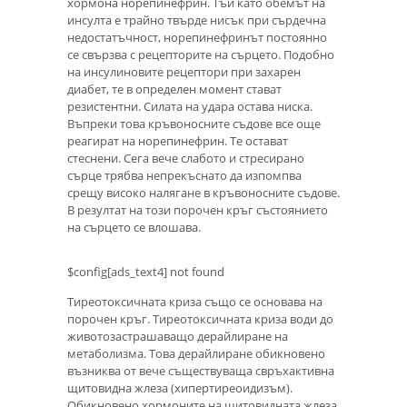
хормона норепинефрин. Тъй като обемът на
инсулта е трайно твърде нисък при сърдечна
недостатъчност, норепинефринът постоянно
се свързва с рецепторите на сърцето. Подобно
на инсулиновите рецептори при захарен
диабет, те в определен момент стават
резистентни. Силата на удара остава ниска.
Въпреки това кръвоносните съдове все още
реагират на норепинефрин. Те остават
стеснени. Сега вече слабото и стресирано
сърце трябва непрекъснато да изпомпва
срещу високо налягане в кръвоносните съдове.
В резултат на този порочен кръг състоянието
на сърцето се влошава.
$config[ads_text4] not found
Тиреотоксичната криза също се основава на
порочен кръг. Тиреотоксичната криза води до
животозастрашаващо дерайлиране на
метаболизма. Това дерайлиране обикновено
възниква от вече съществуваща свръхактивна
щитовидна жлеза (хипертиреоидизъм).
Обикновено хормоните на щитовидната жлеза