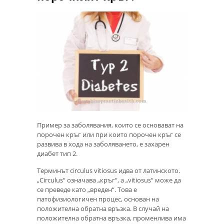
Пример за заболявания, които се основават на
порочен кръг или при които порочен кръг се
развива в хода на заболяването, е захарен
диабет тип 2.
Терминът circulus vitiosus идва от латинското.
„Circulus“ означава „кръг“, а „vitiosus“ може да
се преведе като „вреден“. Това е
патофизиологичен процес, основан на
положителна обратна връзка. В случай на
положителна обратна връзка, променлива има