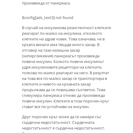
произвежда от панкреаса.
$config[ads_text3] not found
В случай на инсулинова резистентност клетките
реагират по-малко на инсулина, отколкото
клетките на здрав човек. Това означава, че в
кръвта винаги има твърде много захар. В
отговор на тази излишна захар
(хипергликемия) панкреасът произвежда
повече инсулин. Колкото повече инсулинът
удря инсулиновите рецептори на клетките,
толкова по-малко реагират на него. В резултат
на това все по-малко захар се транспортира в
клетките и нивото на кръвната захар
продължава да се повишава съответно. Това
стимулира панкреаса отново да произвежда
повече инсулин. Клетките в този порочен кръг
стават все по-устойчиви на инсулин.
Друг порочен кръг може да се намери със
сърдечна недостатъчност. Сърдечната
недостатъчност е сърдечна недостатъчност.