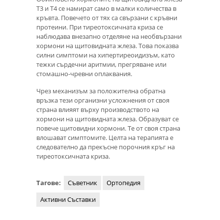
Т3 и Т4 се намират само в малки количества в
кръвта. Повечето от тях са свързани с кръвни
протеини. При тиреотоксичната криза се
наблюдава внезапно отделяне на необвързани
хормони на щитовидната жлеза. Това показва
силни симптоми на хипертиреоидизъм, като
тежки сърдечни аритмии, прегряване или
стомашно-чревни оплаквания.
Чрез механизъм за положителна обратна
връзка тези организни усложнения от своя
страна влияят върху производството на
хормони на щитовидната жлеза. Образуват се
повече щитовидни хормони. Те от своя страна
влошават симптомите. Целта на терапията е
следователно да прекъсне порочния кръг на
тиреотоксичната криза.
Тагове:
Съветник
Ортопедия
Активни Съставки