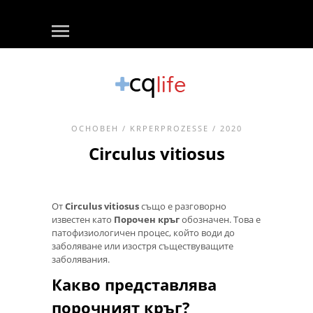
ОСНОВЕН
/
KRPERPROZESSE
/ 2020
Circulus vitiosus
От
Circulus vitiosus
също е разговорно
известен като
Порочен кръг
обозначен. Това е
патофизиологичен процес, който води до
заболяване или изостря съществуващите
заболявания.
Какво представлява
порочният кръг?