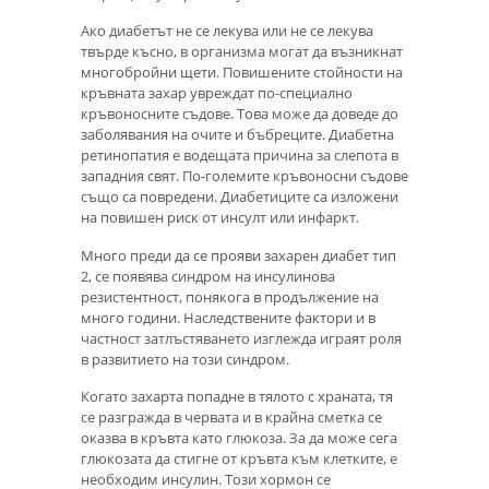
Ако диабетът не се лекува или не се лекува
твърде късно, в организма могат да възникнат
многобройни щети. Повишените стойности на
кръвната захар увреждат по-специално
кръвоносните съдове. Това може да доведе до
заболявания на очите и бъбреците. Диабетна
ретинопатия е водещата причина за слепота в
западния свят. По-големите кръвоносни съдове
също са повредени. Диабетиците са изложени
на повишен риск от инсулт или инфаркт.
Много преди да се прояви захарен диабет тип
2, се появява синдром на инсулинова
резистентност, понякога в продължение на
много години. Наследствените фактори и в
частност затлъстяването изглежда играят роля
в развитието на този синдром.
Когато захарта попадне в тялото с храната, тя
се разгражда в червата и в крайна сметка се
оказва в кръвта като глюкоза. За да може сега
глюкозата да стигне от кръвта към клетките, е
необходим инсулин. Този хормон се