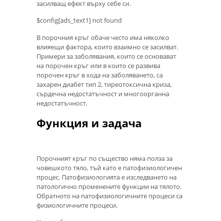
засилващ ефект върху себе си.
$config[ads_text1] not found
В порочния кръг обаче често има няколко
влияещи фактора, които взаимно се засилват.
Примери за заболявания, които се основават
на порочен кръг или в които се развива
порочен кръг в хода на заболяването, са
захарен диабет тип 2, тиреотоксична криза,
сърдечна недостатъчност и многоорганна
недостатъчност.
Функция и задача
Порочният кръг по същество няма полза за
човешкото тяло, тъй като е патофизиологичен
процес. Патофизиологията е изследването на
патологично променените функции на тялото.
Обратното на патофизиологичните процеси са
физиологичните процеси.