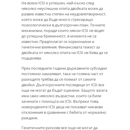
Не всеки ICSI е успешен, най-късно след
няколко неуспешни опита двойката може да
развие известна степен на неудовлетвореност,
което може да бъде много стресиращо
психологически в дългосрочен план. Точните
механизми, поради които някои ICSI не водят
до успешна бременност, в момента не са
известни. Предполагат се хормонални и
генетични влияния. Финансовата тежест за
двойката от няколко опита на ICSI не бива да се
подценява.
През последните години държавните субсидии
постоянно намаляват, така че голяма част от
разходите трябва да се поемат от самите
двойки. Дългосрочните последици от ICSI все
още не могат да бъдат оценени. Защото засега
има само няколко възрастни, които са били
заченати с помощта на ICSI. Въпреки това,
новородените ICSI деца не показват никакви
отклонения в сравнение с бебета от нормално
раждане.
Генетичните рискове все още не могат да