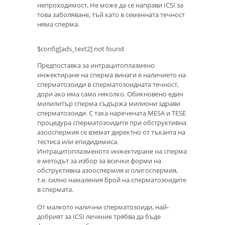
непроходимост. Не може да се направи ICSI за
това заболяване, тъй като в семенната течност
няма сперма.
$config[ads_text2] not found
Предпоставка за интрацитоплазмено
инжектиране на сперма винаги е наличието на
сперматозоиди в сперматозоидната течност,
дори ако има само няколко. Обикновено един
милилитър сперма съдържа милиони здрави
сперматозоиди. С така наречената MESA и TESE
процедура сперматозоидите при обструктивна
азооспермия се вземат директно от тъканта на
тестиса или епидидимиса.
Интрацитоплазменото инжектиране на сперма
е методът за избор за всички форми на
обструктивна азооспермия и олигоспермия,
т.е. силно намаления брой на сперматозоидите
в спермата.
От малкото налични сперматозоиди, най-
добрият за ICSI лечение трябва да бъде