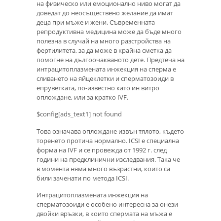
на физическо или емоционално ниво могат да
доведат до неосъществено желание да имат
деца при мъже и жени. Съвременната
репродуктивна медицина може да бъде много
полезна в случай на много разстройства на
фертилитета, за да може в крайна сметка да
помогне на дългоочакваното дете. Предтеча на
интрацитоплазмената инжекция на сперма е
сливането на яйцеклетки и сперматозоиди в
епруветката, по-известно като ин витро
оплождане, или за кратко IVF.
$config[ads_text1] not found
Това означава оплождане извън тялото, където
торенето протича нормално. ICSI е специална
форма на IVF и се провежда от 1992 г. след
години на предклинични изследвания. Така че
в момента няма много възрастни, които са
били заченати по метода ICSI.
Интрацитоплазмената инжекция на
сперматозоиди е особено интересна за онези
двойки връзки, в които спермата на мъжа е