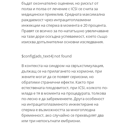
бъдат окончателно оценени, но рискът от
полза и полза от лечение с ICSI се счита за
медицински приемлив. Средната максимална
раждаемост чрез интрацитоплазмени
инжекции на сперма в момента е 20 процента.
Правят се всичко за по-нататъшно увеличаване
на тази дори оскъдна успеваемост, което също
изисква допълнителни основни изследвания.
$config[ads_text4] not found
В контекста на синдром на свръхстимулация,
дължащ се на прилагането на хормони, при
жените могат да се появят сериозни, но
обратими странични ефекти. Както при
естествената плодовитост, при ICSI, колкото по-
млада е тя в момента на процедурата, толкова
по-лесно е да забременеете. Друга особеност
на интрацитоплазменото инжектиране на
сперма е възможността за многоплодна
бременност, ако случайно се прехвърлят два
или три непокътнати ембриони.