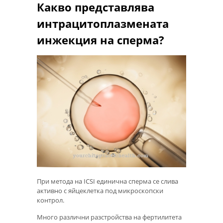
Какво представлява
интрацитоплазмената
инжекция на сперма?
При метода на ICSI единична сперма се слива
активно с яйцеклетка под микроскопски
контрол.
Много различни разстройства на фертилитета