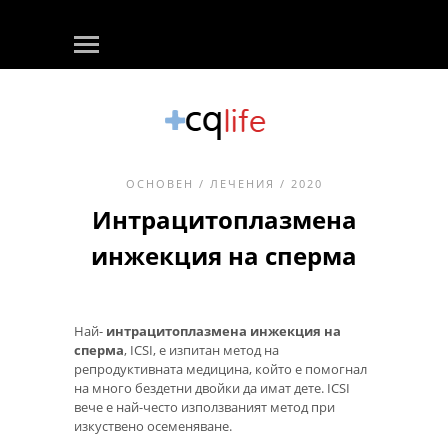
ОСНОВЕН
/
ЛЕЧЕНИЯ
/ 2020
Интрацитоплазмена
инжекция на сперма
Най-
интрацитоплазмена инжекция на
сперма
, ICSI, е изпитан метод на
репродуктивната медицина, който е помогнал
на много бездетни двойки да имат дете. ICSI
вече е най-често използваният метод при
изкуствено осеменяване.