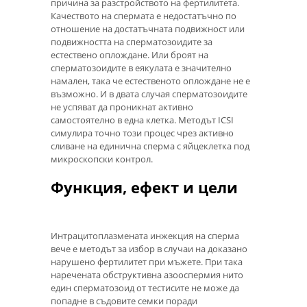
причина за разстройството на фертилитета.
Качеството на спермата е недостатъчно по
отношение на достатъчната подвижност или
подвижността на сперматозоидите за
естествено оплождане. Или броят на
сперматозоидите в еякулата е значително
намален, така че естественото оплождане не е
възможно. И в двата случая сперматозоидите
не успяват да проникнат активно
самостоятелно в една клетка. Методът ICSI
симулира точно този процес чрез активно
сливане на единична сперма с яйцеклетка под
микроскопски контрол.
Функция, ефект и цели
Интрацитоплазмената инжекция на сперма
вече е методът за избор в случаи на доказано
нарушено фертилитет при мъжете. При така
наречената обструктивна азооспермия нито
един сперматозоид от тестисите не може да
попадне в съдовите семки поради