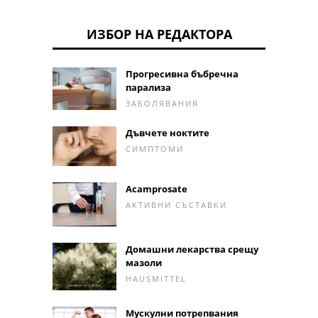
ИЗБОР НА РЕДАКТОРА
Прогресивна бъбречна
парализа
ЗАБОЛЯВАНИЯ
Дъвчете ноктите
СИМПТОМИ
Acamprosate
АКТИВНИ СЪСТАВКИ
Домашни лекарства срещу
мазоли
HAUSMITTEL
Мускулни потрепвания