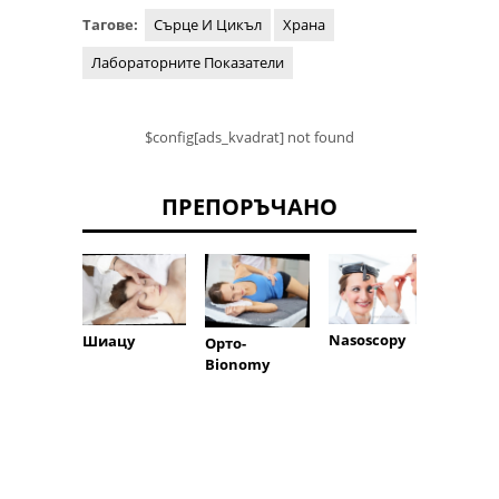
Тагове:
Сърце И Цикъл
Храна
Лабораторните Показатели
$config[ads_kvadrat] not found
ПРЕПОРЪЧАНО
Апгар
Nasoscopy
Шиацу
Орто-
резул
Bionomy