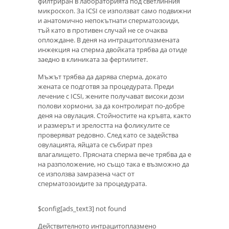
филтриран в лабораторията под светлинния
микроскоп. За ICSI се използват само подвижни
и анатомично непокътнати сперматозоиди,
тъй като в противен случай не се очаква
оплождане. В деня на интрацитоплазмената
инжекция на сперма двойката трябва да отиде
заедно в клиниката за фертилитет.
Мъжът трябва да дарява сперма, докато
жената се подготвя за процедурата. Преди
лечение с ICSI, жените получават високи дози
полови хормони, за да контролират по-добре
деня на овулация. Стойностите на кръвта, както
и размерът и зрелостта на фоликулите се
проверяват редовно. След като се задейства
овулацията, яйцата се събират през
влагалището. Прясната сперма вече трябва да е
на разположение, но също така е възможно да
се използва замразена част от
сперматозоидите за процедурата.
$config[ads_text3] not found
Действителното интрацитоплазмено