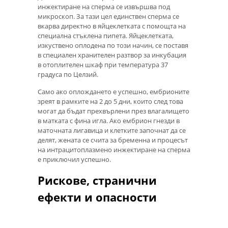
инжектиране на сперма се извършва под
микроскоп. За тази цел единствен сперма се
вкарва директно в яйцеклетката с помощта на
специална стъклена пипета. Яйцеклетката,
изкуствено оплодена по този начин, се поставя
в специален хранителен разтвор за инкубация
в отоплителен шкаф при температура 37
градуса по Целзий.
Само ако оплождането е успешно, ембрионите
зреят в рамките на 2 до 5 дни, които след това
могат да бъдат прехвърлени през влагалището
в матката с фина игла. Ако ембрион гнезди в
маточната лигавица и клетките започнат да се
делят, жената се счита за бременна и процесът
на интрацитоплазмено инжектиране на сперма
е приключил успешно.
Рискове, странични
ефекти и опасности