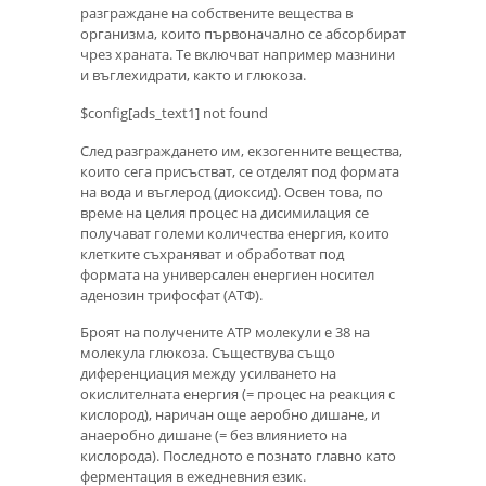
разграждане на собствените вещества в
организма, които първоначално се абсорбират
чрез храната. Те включват например мазнини
и въглехидрати, както и глюкоза.
$config[ads_text1] not found
След разграждането им, екзогенните вещества,
които сега присъстват, се отделят под формата
на вода и въглерод (диоксид). Освен това, по
време на целия процес на дисимилация се
получават големи количества енергия, които
клетките съхраняват и обработват под
формата на универсален енергиен носител
аденозин трифосфат (АТФ).
Броят на получените ATP молекули е 38 на
молекула глюкоза. Съществува също
диференциация между усилването на
окислителната енергия (= процес на реакция с
кислород), наричан още аеробно дишане, и
анаеробно дишане (= без влиянието на
кислорода). Последното е познато главно като
ферментация в ежедневния език.