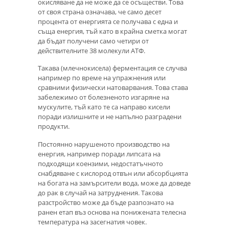
окисляване да не може да се осъществи. Това
от своя страна означава, че само десет
процента от енергията се получава с една и
съща енергия, тъй като в крайна сметка могат
да бъдат получени само четири от
действителните 38 молекули АТФ.
Такава (млечнокисела) ферментация се случва
например по време на упражнения или
сравними физически натоварвания. Това става
забележимо от болезненото изгаряне на
мускулите, тъй като те са направо кисели
поради излишните и не напълно разградени
продукти.
Постоянно нарушеното производство на
енергия, например поради липсата на
подходящи коензими, недостатъчното
снабдяване с кислород отвън или абсорбцията
на богата на замърсители вода, може да доведе
до рак в случай на затруднения. Такова
разстройство може да бъде разпознато на
ранен етап въз основа на понижената телесна
температура на засегнатия човек.