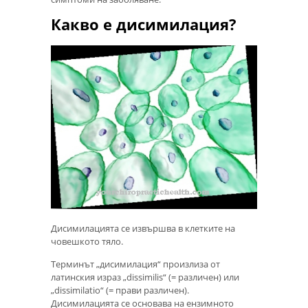
Какво е дисимилация?
Дисимилацията се извършва в клетките на
човешкото тяло.
Терминът „дисимилация“ произлиза от
латинския израз „dissimilis“ (= различен) или
„dissimilatio“ (= прави различен).
Дисимилацията се основава на ензимното