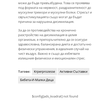
може да бъде превъзбудена. Това се проявява
под формата на нервност, раздразнителност до
мускулни тремори и мускулни болки. Стресът и
свръхстимулацията също могат да бъдат
причина за нарушена дисимилация.
За да се противодейства на хронично
разстройство на дисимилация в целия
организъм, е препоръчително да се осигури
здравословна, балансирана диета и достатъчно
физически упражнения, в идеалния случай на
чист въздух. Важно е също да избягвате
излишния физически и емоционален стрес.
Тагове:
Krperprozesse
Активни Съставки
Бебета-И-Малки Деца
$config[ads_kvadrat] not found