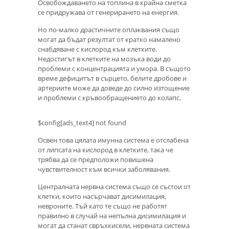
Освобождаването на топлина в крайна сметка
се придружава от генерирането на енергия.
Но по-малко драстичните оплаквания също
могат да бъдат резултат от кратко намалено
снабдяване с кислород към клетките.
Недостигът в клетките на мозъка води до
проблеми с концентрацията и умора. В същото
време дефицитът в сърцето, белите дробове и
артериите може да доведе до силно изтощение
и проблеми с кръвообращението до колапс.
$config[ads_text4] not found
Освен това цялата имунна система е отслабена
от липсата на кислород в клетките, така че
трябва да се предположи повишена
чувствителност към всички заболявания.
Централната нервна система също се състои от
клетки, които насърчават дисимилация,
невроните. Тъй като те също не работят
правилно в случай на непълна дисимилация и
могат да станат свръхкисели, нервната система