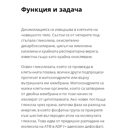
Функция и задача
Дисимилацията се извършва в клетките на
човешкото тяло. Състои се от четирите под-
стъпала гликолиза, окислително
декарбоксилиране, цикъл на лимонена
киселина и крайната респираторна верига,
известна също като крайна окисляване.
Освен гликолизата, която се провежда в
клетъчната плазма, всички други подпроцеси
протичат в митохондриите или върху
вътрешната им мембрана. Митохондриите са
малки клетъчни органели, които са затворени
от двойна мембрана и по този начин се
изолират от цитоплазмата. Ако човек поглъща
глюкоза чрез храна, започва фаза на разход на
енергия, в която фосфатна група се прикрепя
към шестия въглероден атом на молекулата
глюкоза. Това идва от предишно разпадане на
молекула на АТФ в ADP (= аденозин дифосфат).