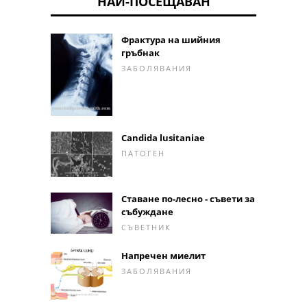
НАЙ-ПОСЕЩАВАН
Фрактура на шийния
гръбнак
ЗАБОЛЯВАНИЯ
Candida lusitaniae
ПАТОГЕН
Ставане по-лесно - съвети за
събуждане
СЪВЕТНИК
Напречен миелит
ЗАБОЛЯВАНИЯ