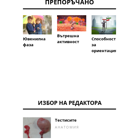
ПРЕПОРЪЧАНО
Вътрешна
Ювенилна
Способност
Дишан
активност
фаза
за
гърди
ориентация
ИЗБОР НА РЕДАКТОРА
Тестисите
АНАТОМИЯ