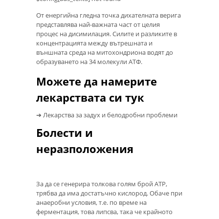
От енергийна гледна точка дихателната верига
представлява най-важната част от целия
процес на дисимилация. Силите и разликите в
концентрацията между вътрешната и
външната среда на митохондриона водят до
образуването на 34 молекули АТФ.
Можете да намерите
лекарствата си тук
➔ Лекарства за задух и белодробни проблеми
Болести и
неразположения
За да се генерира толкова голям брой ATP,
трябва да има достатъчно кислород. Обаче при
анаеробни условия, т.е. по време на
ферментация, това липсва, така че крайното