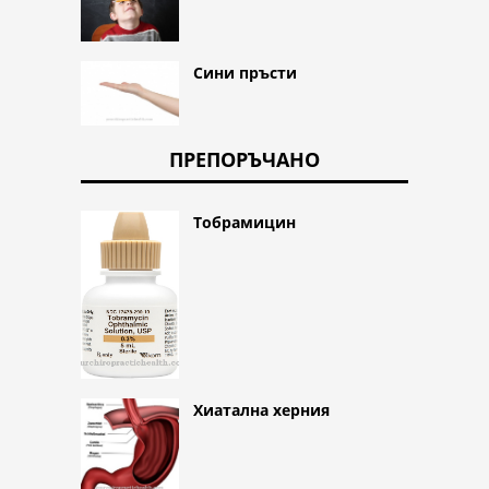
Сини пръсти
ПРЕПОРЪЧАНО
Тобрамицин
Хиатална херния