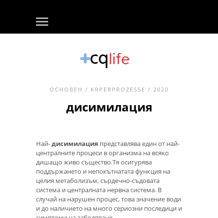
ОСНОВЕН
/
KRPERPROZESSE
/ 2020
дисимилация
Най-
дисимилация
представлява един от най-
централните процеси в организма на всяко
дишащо живо същество.Тя осигурява
поддържането и непокътнатата функция на
целия метаболизъм, сърдечно-съдовата
система и централната нервна система. В
случай на нарушен процес, това значение води
и до наличието на много сериозни последици и
симптоми на заболяване.