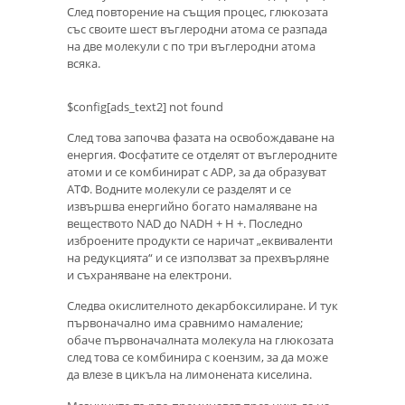
След повторение на същия процес, глюкозата
със своите шест въглеродни атома се разпада
на две молекули с по три въглеродни атома
всяка.
$config[ads_text2] not found
След това започва фазата на освобождаване на
енергия. Фосфатите се отделят от въглеродните
атоми и се комбинират с ADP, за да образуват
АТФ. Водните молекули се разделят и се
извършва енергийно богато намаляване на
веществото NAD до NADH + H +. Последно
изброените продукти се наричат ​​„еквиваленти
на редукцията“ и се използват за прехвърляне
и съхраняване на електрони.
Следва окислителното декарбоксилиране. И тук
първоначално има сравнимо намаление;
обаче първоначалната молекула на глюкозата
след това се комбинира с коензим, за да може
да влезе в цикъла на лимонената киселина.