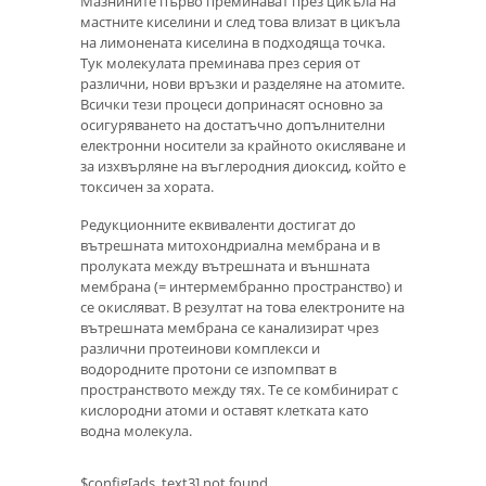
Мазнините първо преминават през цикъла на
мастните киселини и след това влизат в цикъла
на лимонената киселина в подходяща точка.
Тук молекулата преминава през серия от
различни, нови връзки и разделяне на атомите.
Всички тези процеси допринасят основно за
осигуряването на достатъчно допълнителни
електронни носители за крайното окисляване и
за изхвърляне на въглеродния диоксид, който е
токсичен за хората.
Редукционните еквиваленти достигат до
вътрешната митохондриална мембрана и в
пролуката между вътрешната и външната
мембрана (= интермембранно пространство) и
се окисляват. В резултат на това електроните на
вътрешната мембрана се канализират чрез
различни протеинови комплекси и
водородните протони се изпомпват в
пространството между тях. Те се комбинират с
кислородни атоми и оставят клетката като
водна молекула.
$config[ads_text3] not found