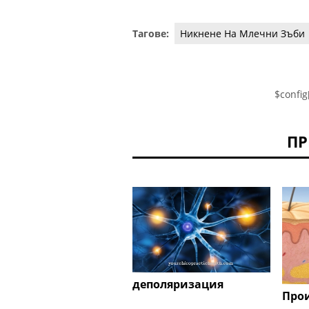
Тагове:
Никнене На Млечни Зъби
$config
ПР
деполяризация
Прои