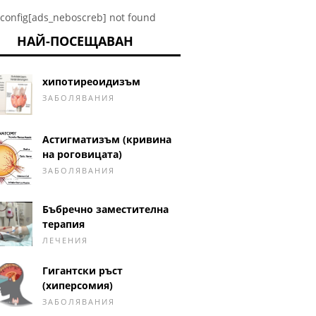
config[ads_neboscreb] not found
НАЙ-ПОСЕЩАВАН
хипотиреоидизъм
ЗАБОЛЯВАНИЯ
Астигматизъм (кривина
на роговицата)
ЗАБОЛЯВАНИЯ
Бъбречно заместителна
терапия
ЛЕЧЕНИЯ
Гигантски ръст
(хиперсомия)
ЗАБОЛЯВАНИЯ