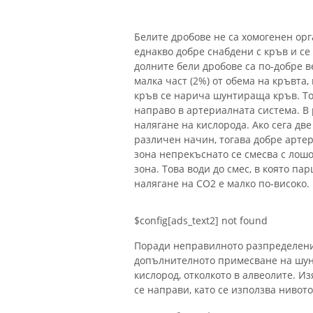
Белите дробове не са хомогенен орга
еднакво добре снабдени с кръв и се
долните бели дробове са по-добре 
малка част (2%) от обема на кръвта, 
кръв се нарича шунтираща кръв. То
направо в артериалната система. В 
налягане на кислорода. Ако сега дв
различен начин, тогава добре арте
зона непрекъснато се смесва с лош
зона. Това води до смес, в която п
налягане на CO2 е малко по-високо.
$config[ads_text2] not found
Поради неправилното разпределени
допълнителното примесване на шун
кислород, отколкото в алвеолите. И
се направи, като се използва нивот