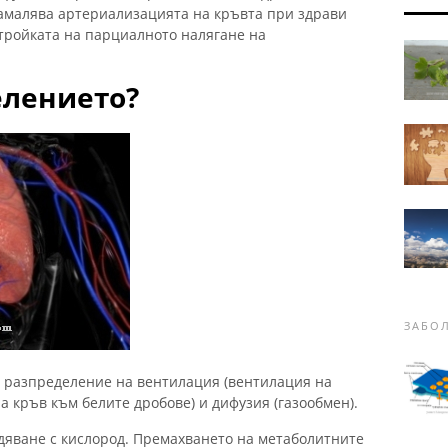
намалява артериализацията на кръвта при здрави
тройката на парциалното налягане на
елението?
ЗАБО
 разпределение на вентилация (вентилация на
а кръв към белите дробове) и дифузия (газообмен).
бдяване с кислород. Премахването на метаболитните