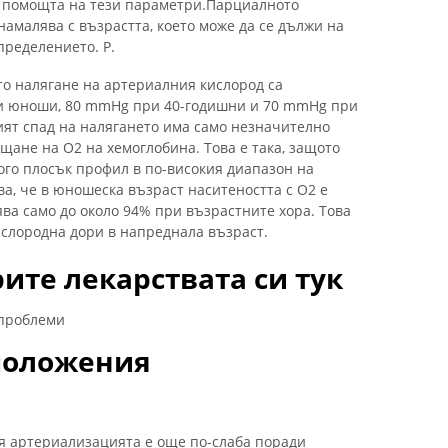
с помощта на тези параметри.Парциалното
амалява с възрастта, което може да се дължи на
пределението. Р.
о налягане на артериалния кислород са
и юноши, 80 mmHg при 40-годишни и 70 mmHg при
ият спад на налягането има само незначително
щане на O2 на хемоглобина. Това е така, защото
ого плосък профил в по-високия диапазон на
а, че в юношеска възраст наситеността с O2 е
ява само до около 94% при възрастните хора. Това
ислородна дори в напреднала възраст.
ите лекарствата си тук
 проблеми
положения
я артериализацията е още по-слаба поради