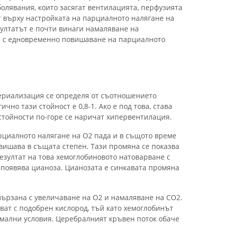
олявания, които засягат вентилацията, перфузията
т върху настройката на парциалното налягане на
зултатът е почти винаги намаляване на
а с едновременно повишаване на парциалното
ериализация се определя от съотношението
но тази стойност е 0,8-1. Ако е под това, става
тойности по-горе се наричат ​​хипервентилация.
циалното налягане на О2 пада и в същото време
вишава в същата степен. Тази промяна се показва
резултат на това хемоглобиновото натоварване с
 появява цианоза. Цианозата е синкавата промяна
ързана с увеличаване на O2 и намаляване на CO2.
ват с подобрен кислород, тъй като хемоглобинът
мални условия. Церебралният кръвен поток обаче