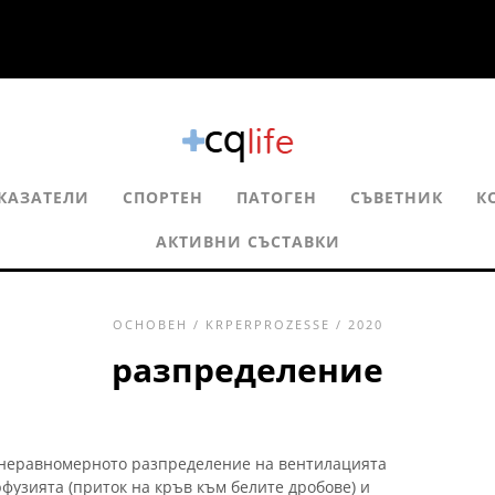
КАЗАТЕЛИ
СПОРТЕН
ПАТОГЕН
СЪВЕТНИК
К
АКТИВНИ СЪСТАВКИ
ОСНОВЕН
/
KRPERPROZESSE
/ 2020
разпределение
неравномерното разпределение на вентилацията
рфузията (приток на кръв към белите дробове) и