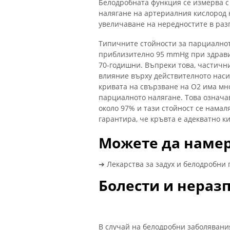
Белодробната функция се измерва 
налягане на артериалния кислород н
увеличаване на нередностите в раз
Типичните стойности за парциалнот
приблизително 95 mmHg при здрав
70-годишни. Въпреки това, частичн
влияние върху действителното наси
кривата на свързване на O2 има мн
парциалното налягане. Това означав
около 97% и тази стойност се намал
гарантира, че кръвта е адекватно к
Можете да намер
➔ Лекарства за задух и белодробни
Болести и нераз
В случай на белодробни заболявани