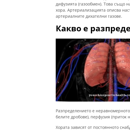
дифузията (газообмен). Това също 
хора. Артериализацията описва нас
артериалните дихателни газове.
Какво е разпред
Разпределението е неравномерното
белите дробове), перфузия (приток н
Хората зависят от постоянното сна