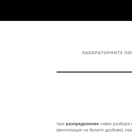
ЛАБОРАТОРНИТЕ ПО
при
разпределение
човек разбира 
(вентилация на белите дробове), пе