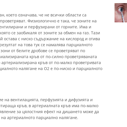
н, което означава, че не всички области са
 проветряват. Физиологично е така, че зоните на
вентилирани и перфузирани от горните. Има и
която се заобикаля от зоните за обмен на газ. Тази
й остава с ниско съдържание на кислород и отива
резултат на това тук се намалява парциалното
е зони от белите дробове се проветряват по
риализираната кръв от по-силно проветряваната
о артериализирана кръв от по-малко проветривата
арциалното налягане на O2 е по-ниско и парциалното
е на вентилацията, перфузията и дифузията и
тираща кръв, в артериалната кръв има по-малко
зявление за цялостния ефект на дишането може да
о на артериалното парциално налягане.