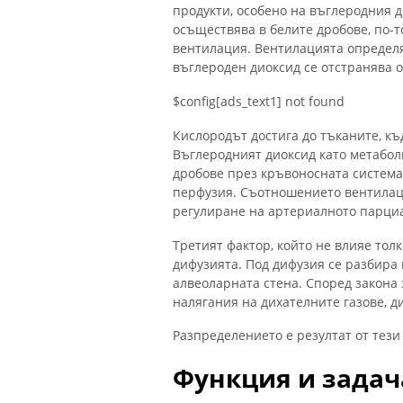
продукти, особено на въглеродния д
осъществява в белите дробове, по-то
вентилация. Вентилацията определя
въглероден диоксид се отстранява о
$config[ads_text1] not found
Кислородът достига до тъканите, къ
Въглеродният диоксид като метабол
дробове през кръвоносната система
перфузия. Съотношението вентилац
регулиране на артериалното парциа
Третият фактор, който не влияе тол
дифузията. Под дифузия се разбира
алвеоларната стена. Според закона 
налягания на дихателните газове, 
Разпределението е резултат от тези
Функция и задач