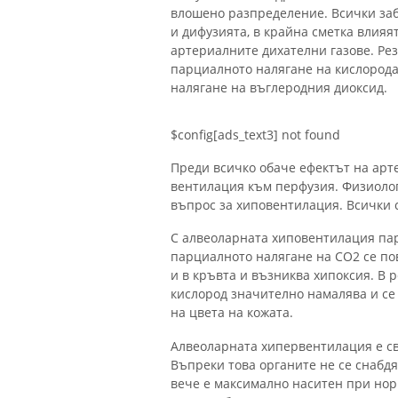
влошено разпределение. Всички заб
и дифузията, в крайна сметка влияя
артериалните дихателни газове. Ре
парциалното налягане на кислород
налягане на въглеродния диоксид.
$config[ads_text3] not found
Преди всичко обаче ефектът на арт
вентилация към перфузия. Физиологич
въпрос за хиповентилация. Всички с
С алвеоларната хиповентилация пар
парциалното налягане на CO2 се по
и в кръвта и възниква хипоксия. В 
кислород значително намалява и се
на цвета на кожата.
Алвеоларната хипервентилация е св
Въпреки това органите не се снабдя
вече е максимално наситен при нор