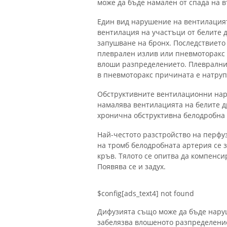
може да бъде намален от спада на 
Един вид нарушение на вентилацият
вентилация на участъци от белите 
запушване на бронх. Последствието
плеврален излив или пневмоторакс 
влоши разпределението. Плевралния
в пневмоторакс причината е натруп
Обструктивните вентилационни нару
намалява вентилацията на белите д
хронична обструктивна белодробна 
Най-честото разстройство на перфу
на тромб белодробната артерия се з
кръв. Тялото се опитва да компенси
Появява се и задух.
$config[ads_text4] not found
Дифузията също може да бъде нару
забелязва влошеното разпределение