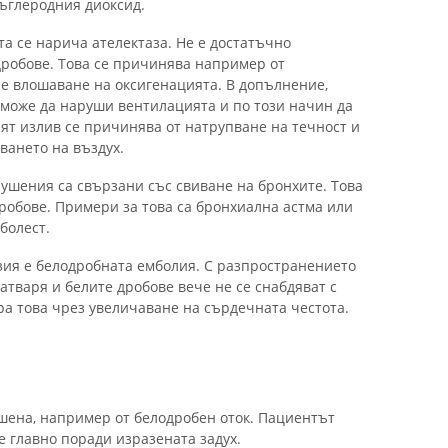
въглеродния диоксид.
а се нарича ателектаза. Не е достатъчно
дробове. Това се причинява например от
 е влошаване на оксигенацията. В допълнение,
може да наруши вентилацията и по този начин да
т излив се причинява от натрупване на течност и
ването на въздух.
шения са свързани със свиване на бронхите. Това
робове. Примери за това са бронхиална астма или
болест.
зия е белодробната емболия. С разпространението
атваря и белите дробове вече не се снабдяват с
ра това чрез увеличаване на сърдечната честота.
шена, например от белодробен оток. Пациентът
 главно поради изразената задух.