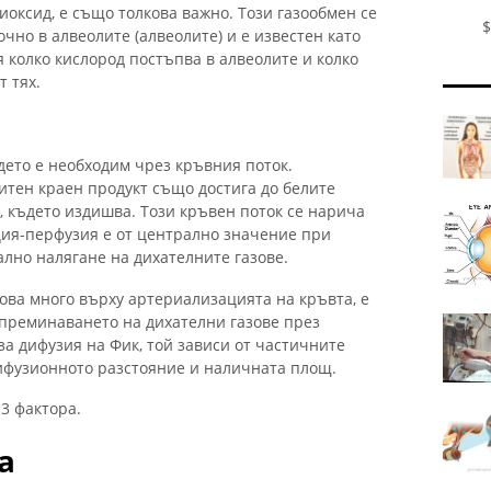
иоксид, е също толкова важно. Този газообмен се
$
чно в алвеолите (алвеолите) и е известен като
 колко кислород постъпва в алвеолите и колко
т тях.
дето е необходим чрез кръвния поток.
итен краен продукт също достига до белите
, където издишва. Този кръвен поток се нарича
ия-перфузия е от централно значение при
лно налягане на дихателните газове.
кова много върху артериализацията на кръвта, е
 преминаването на дихателни газове през
за дифузия на Фик, той зависи от частичните
дифузионното разстояние и наличната площ.
 3 фактора.
а