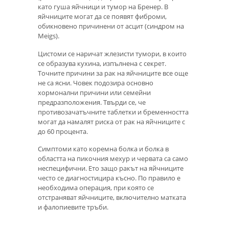
като гуша яйчници и тумор на Бренер. В
яйчниците могат да се появят фиброми,
обикновено причинени от асцит (синдром на
Meigs).
Цистоми се наричат ​​жлезисти тумори, в които
се образува кухина, изпълнена с секрет.
Точните причини за рак на яйчниците все още
не са ясни. Човек подозира основно
хормонални причини или семейни
предразположения. Твърди се, че
противозачатъчните таблетки и бременността
могат да намалят риска от рак на яйчниците с
до 60 процента.
Симптоми като коремна болка и болка в
областта на пикочния мехур и червата са само
неспецифични. Ето защо ракът на яйчниците
често се диагностицира късно. По правило е
необходима операция, при която се
отстраняват яйчниците, включително матката
и фалопиевите тръби.