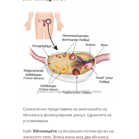
Схематично представяне на анатомията на
яйчника и фоликуларния цикъл. Щракнете за
уголемяване
Най-
Яйчниците
са вътрешен полов орган на
женското тяло. Всяка жена има два яйчника.