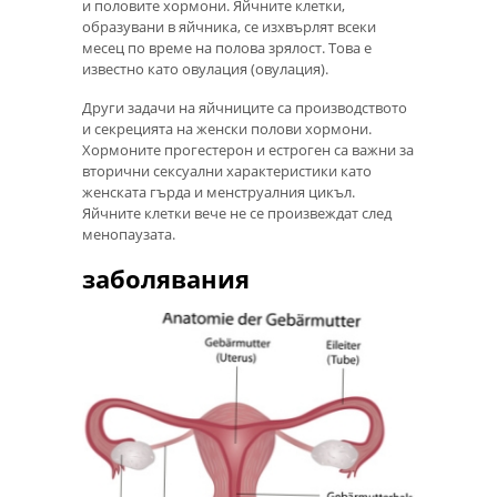
и половите хормони. Яйчните клетки,
образувани в яйчника, се изхвърлят всеки
месец по време на полова зрялост. Това е
известно като овулация (овулация).
Други задачи на яйчниците са производството
и секрецията на женски полови хормони.
Хормоните прогестерон и естроген са важни за
вторични сексуални характеристики като
женската гърда и менструалния цикъл.
Яйчните клетки вече не се произвеждат след
менопаузата.
заболявания