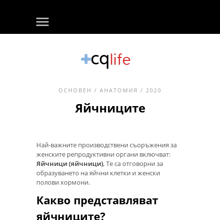
ОСНОВЕН
/
АНАТОМИЯ
/ 2020
Яйчниците
Най-важните производствени съоръжения за
женските репродуктивни органи включват:
Яйчници (яйчници)
, Те са отговорни за
образуването на яйчни клетки и женски
полови хормони.
Какво представляват
яйчниците?