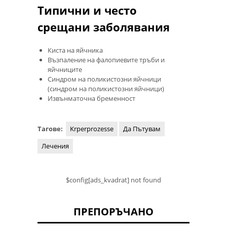
Типични и често
срещани заболявания
Киста на яйчника
Възпаление на фалопиевите тръби и
яйчниците
Синдром на поликистозни яйчници
(синдром на поликистозни яйчници)
Извънматочна бременност
Тагове:
Krperprozesse
Да Пътувам
Лечения
$config[ads_kvadrat] not found
ПРЕПОРЪЧАНО