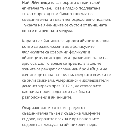
Най-
Яйчниците
са покрити от един слой
епителна тъкан. Това е гладко подплатена
тъкан с преход към бялата капсула на
съединителната тъкан непосредствено под нея.
Тъканта на яйчниците се състои от външната
кора и вътрешната медула.
Кората на яйчниците съдържа яйчните клетки,
които са разположени във фоликулите.
Фоликулите са сферични фоликули в
яйчниците, които достигат различни етапи на
зрялост. Дълго време се предполагаше, че
жените се раждат с ограничен брой яйца и че
жените ще станат стерилни, след като всички те
са били свикнали. Американски изследователи
демонстрираха през 2012 г., че стволовите
клетки за производството на яйца са
разположени в яйчниците.
Овариалният мозък е изграден от
съединителна тъкан и съдържа лимфните
съдове, нервните влакна и кръвоносните
съдове на плексуса на яйчниковия нерв.