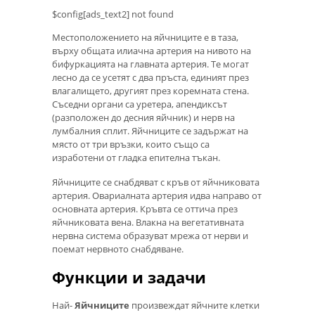
$config[ads_text2] not found
Местоположението на яйчниците е в таза,
върху общата илиачна артерия на нивото на
бифуркацията на главната артерия. Те могат
лесно да се усетят с два пръста, единият през
влагалището, другият през коремната стена.
Съседни органи са уретера, апендиксът
(разположен до десния яйчник) и нерв на
лумбалния сплит. Яйчниците се задържат на
място от три връзки, които също са
изработени от гладка епителна тъкан.
Яйчниците се снабдяват с кръв от яйчниковата
артерия. Овариалната артерия идва направо от
основната артерия. Кръвта се оттича през
яйчниковата вена. Влакна на вегетативната
нервна система образуват мрежа от нерви и
поемат нервното снабдяване.
Функции и задачи
Най-
Яйчниците
произвеждат яйчните клетки