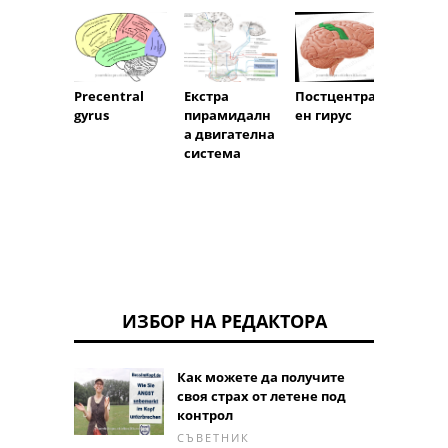
Екстра
Precentral
Постцентрал
Рибон
пирамидалн
gyrus
ен гирус
ова к
а двигателна
система
ИЗБОР НА РЕДАКТОРА
Как можете да получите
своя страх от летене под
контрол
СЪВЕТНИК