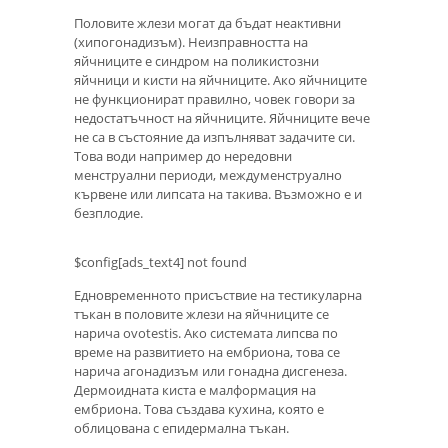
Половите жлези могат да бъдат неактивни
(хипогонадизъм). Неизправността на
яйчниците е синдром на поликистозни
яйчници и кисти на яйчниците. Ако яйчниците
не функционират правилно, човек говори за
недостатъчност на яйчниците. Яйчниците вече
не са в състояние да изпълняват задачите си.
Това води например до нередовни
менструални периоди, междуменструално
кървене или липсата на такива. Възможно е и
безплодие.
$config[ads_text4] not found
Едновременното присъствие на тестикуларна
тъкан в половите жлези на яйчниците се
нарича ovotestis. Ако системата липсва по
време на развитието на ембриона, това се
нарича агонадизъм или гонадна дисгенеза.
Дермоидната киста е малформация на
ембриона. Това създава кухина, която е
облицована с епидермална тъкан.