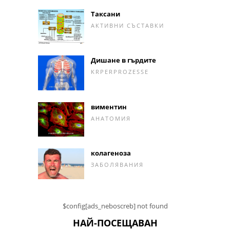
Таксани
АКТИВНИ СЪСТАВКИ
Дишане в гърдите
KRPERPROZESSE
виментин
АНАТОМИЯ
колагеноза
ЗАБОЛЯВАНИЯ
$config[ads_neboscreb] not found
НАЙ-ПОСЕЩАВАН