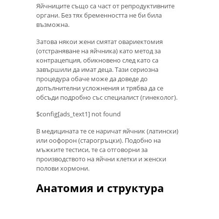
Яйчниците също са част от репродуктивните
органи. Без тях бременността не би била
възможна.
Затова някои жени смятат овариектомия
(отстраняване на яйчника) като метод за
контрацепция, обикновено след като са
завършили да имат деца. Тази сериозна
процедура обаче може да доведе до
допълнителни усложнения и трябва да се
обсъди подробно със специалист (гинеколог).
$config[ads_text1] not found
В медицината те се наричат ​​яйчник (латински)
или оофорон (старогръцки). Подобно на
мъжките тестиси, те са отговорни за
производството на яйчни клетки и женски
полови хормони.
Анатомия и структура