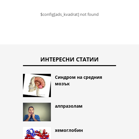
$config[ads_kvadrat] not found
ИНТЕРЕСНИ СТАТИИ
Синдром на средния
мозък
алпразолам
хемоглобин