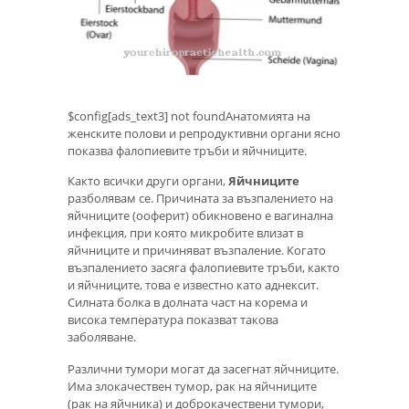
$config[ads_text3] not foundАнатомията на
женските полови и репродуктивни органи ясно
показва фалопиевите тръби и яйчниците.
Както всички други органи,
Яйчниците
разболявам се. Причината за възпалението на
яйчниците (ооферит) обикновено е вагинална
инфекция, при която микробите влизат в
яйчниците и причиняват възпаление. Когато
възпалението засяга фалопиевите тръби, както
и яйчниците, това е известно като аднексит.
Силната болка в долната част на корема и
висока температура показват такова
заболяване.
Различни тумори могат да засегнат яйчниците.
Има злокачествен тумор, рак на яйчниците
(рак на яйчника) и доброкачествени тумори,