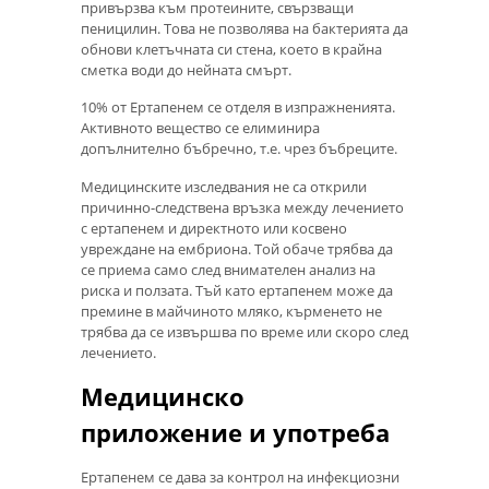
привързва към протеините, свързващи
пеницилин. Това не позволява на бактерията да
обнови клетъчната си стена, което в крайна
сметка води до нейната смърт.
10% от Ертапенем се отделя в изпражненията.
Активното вещество се елиминира
допълнително бъбречно, т.е. чрез бъбреците.
Медицинските изследвания не са открили
причинно-следствена връзка между лечението
с ертапенем и директното или косвено
увреждане на ембриона. Той обаче трябва да
се приема само след внимателен анализ на
риска и ползата. Тъй като ертапенем може да
премине в майчиното мляко, кърменето не
трябва да се извършва по време или скоро след
лечението.
Медицинско
приложение и употреба
Ертапенем се дава за контрол на инфекциозни