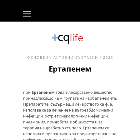
ОСНОВЕН
/
АКТИВНИ СЪСТАВКИ
/ 2020
Ертапенем
при
Ертапенем
това е лекарствено вещество,
принадлежащо към групата на карбапенемите.
Препаратите, съдържащи лекарството са ф. а.
използва се за лечение на вътреабдоминални
инфекции, остри гинекологични инфекции,
пневмония, придобита в общността и за
терапия на диабетно стъпало. Ертапенем се
използва и превантивно за предотвратяване на
инфекция на коремната област преди