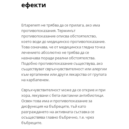
ефекти
Ertapenem не трябва да се прилага, ако има
противопоказания. Терминът
противопоказание описва обстоятелство,
което води до медицинско противопоказание.
Това означава, че от медицинска гледна точка
лечението абсолютно не трябва да се
назначава поради реални обстоятелства.
Подобно противопоказание съществува, ако
съществуват свръхчувствителност или алергии
към ертапенем или други лекарства от групата
на карбапенем.
Свръхчувствителност може да се открие и при
хора, лекувани с бета-лактамни антибиотици.
Освен това има и противопоказание за
дисфункция на бъбреците, тъй като
разграждането на активната съставка се
осъществява главно бъбречно, т.е. чрез
бъбреците.