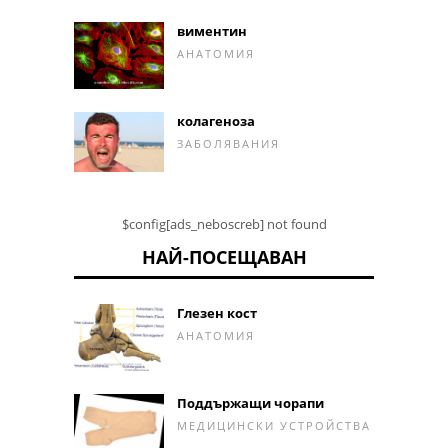
виментин
АНАТОМИЯ
колагеноза
ЗАБОЛЯВАНИЯ
$config[ads_neboscreb] not found
НАЙ-ПОСЕЩАВАН
Глезен кост
АНАТОМИЯ
Поддържащи чорапи
МЕДИЦИНСКИ УСТРОЙСТВА