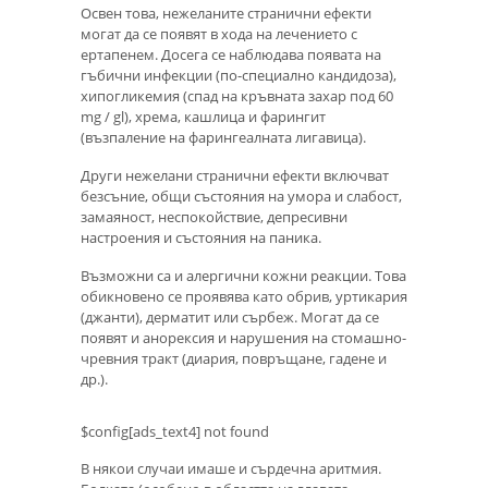
Освен това, нежеланите странични ефекти
могат да се появят в хода на лечението с
ертапенем. Досега се наблюдава появата на
гъбични инфекции (по-специално кандидоза),
хипогликемия (спад на кръвната захар под 60
mg / gl), хрема, кашлица и фарингит
(възпаление на фарингеалната лигавица).
Други нежелани странични ефекти включват
безсъние, общи състояния на умора и слабост,
замаяност, неспокойствие, депресивни
настроения и състояния на паника.
Възможни са и алергични кожни реакции. Това
обикновено се проявява като обрив, уртикария
(джанти), дерматит или сърбеж. Могат да се
появят и анорексия и нарушения на стомашно-
чревния тракт (диария, повръщане, гадене и
др.).
$config[ads_text4] not found
В някои случаи имаше и сърдечна аритмия.