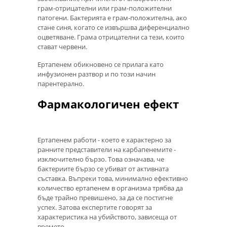
грам-отрицателни или грам-положителни
патогени. Бактерията е грам-положителна, ако
стане синя, когато се извършва диференциално
оцветяване. Грама отрицателни са тези, които
стават червени.
Ертапенем обикновено се прилага като
инфузионен разтвор и по този начин
парентерално.
Фармакологичен ефект
Ертапенем работи - което е характерно за
ранните представители на карбапенемите -
изключително бързо. Това означава, че
бактериите бързо се убиват от активната
съставка. Въпреки това, минимално ефективно
количество ертапенем в организма трябва да
бъде трайно превишено, за да се постигне
успех. Затова експертите говорят за
характеристика на убийството, зависеща от
времето.