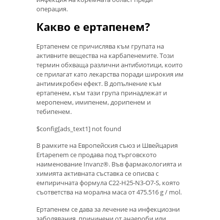
операция.
Какво е ертапенем?
Ертапенем се причислява към групата на
активните вещества на карбапенемите. Този
термин обхваща различни антибиотици, които
се прилагат като лекарства поради широкия им
антимикробен ефект. В допълнение към
ертапенем, към тази група принадлежат и
меропенем, имипенем, дорипенем и
тебипенем.
$config[ads_text1] not found
В рамките на Европейския съюз и Швейцария
Ertapenem се продава под търговското
наименование Invanz®. Във фармакологията и
химията активната съставка се описва с
емпиричната формула C22-H25-N3-O7-S, която
съответства на морална маса от 475.516 g / mol.
Ертапенем се дава за лечение на инфекциозни
заболявания, причинени от анаероби или