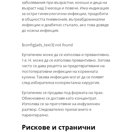
заболявания при възрастни, юноши и деца на
възраст над 3 месеца и повече. Има индикация
за остри гинекологични инфекции, придобити
в общността пневмония, вътреабдоминални
инфекции и диабетно стъпало, ако това доведе
до кожна инфекция.
$config[ads_text3] not found
Ертапенем може да се използва и превантивно,
т.е. H. може да се използва превантивно. Затова
често се дава рецепта за предотвратяване на
постоперативни инфекции на коремната
кухина. Такива инфекции могат да се появят
след избирателна колоректална хирургия.
Ертапенем се продава под формата на прах.
Обикновено се доставя като концентрат.
Използва се за приготвяне на инфузионен
разтвор. Следователно прилагането е
парентерално.
Рискове и странични