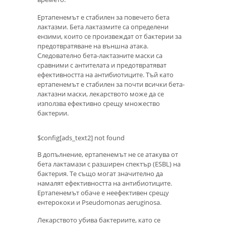
Ертапенемът е стабилен за повечето бета
лактазми. Бета лактазмите са определени
ензими, които се произвеждат от бактерии за
предотвратяване на външна атака.
Следователно бета-лактазните маски са
сравними с антителата и предотвратяват
ефективността на антибиотиците. Тъй като
ертапенемът е стабилен за почти всички бета-
лактазни маски, лекарството може да се
използва ефективно срещу множество
бактерии.
$config[ads_text2] not found
В допълнение, ертапенемът не се атакува от
бета лактамази с разширен спектър (ESBL) на
бактерия. Те също могат значително да
намалят ефективността на антибиотиците.
Ертапенемът обаче е неефективен срещу
ентерококи и Pseudomonas aeruginosa.
Лекарството убива бактериите, като се