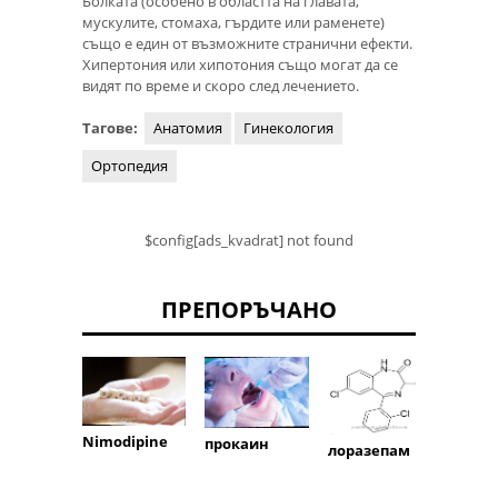
Болката (особено в областта на главата,
мускулите, стомаха, гърдите или раменете)
също е един от възможните странични ефекти.
Хипертония или хипотония също могат да се
видят по време и скоро след лечението.
Тагове:
Анатомия
Гинекология
Ортопедия
$config[ads_kvadrat] not found
ПРЕПОРЪЧАНО
Акарб
Nimodipine
прокаин
лоразепам