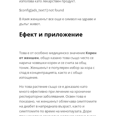
използва като лекарствен продукт.
$config[ads_text1] not found
В Азия женшенът все още е символ на здраве и
дълъг живот.
Ефект и приложение
Това е от особено медицинско значение
Корен
от женшен
, общо казано това също често се
нарича човешки корен и се счита за общ
тоник. Женшенът е популярен избор за хора с
спад в концентрацията, както и с общо
изтощение.
Но това растение също се е доказало като
много ефективно при лечение на хронични
респираторни заболявания. Освен това е
показано, че женшенът облекчава симптомите
на диабет в напреднала възраст, както и
симптомите по време на менопаузата. Дори
при намалено сексуално желание коренът има