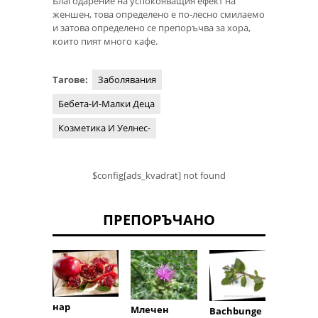
Благодарение на успокояващия ефект на
женшен, това определено е по-лесно смилаемо
и затова определено се препоръчва за хора,
които пият много кафе.
Тагове:
Заболявания
Бебета-И-Малки Деца
Козметика И Уелнес-
$config[ads_kvadrat] not found
ПРЕПОРЪЧАНО
нар
Млечен
Bachbunge