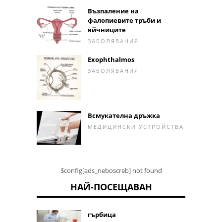
Възпаление на
фалопиевите тръби и
яйчниците
ЗАБОЛЯВАНИЯ
Exophthalmos
ЗАБОЛЯВАНИЯ
Всмукателна дръжка
МЕДИЦИНСКИ УСТРОЙСТВА
$config[ads_neboscreb] not found
НАЙ-ПОСЕЩАВАН
гърбица