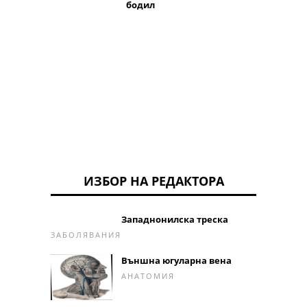
бодил
Обикн
котеш
лапа
ИЗБОР НА РЕДАКТОРА
Западнонилска треска
ЗАБОЛЯВАНИЯ
Външна югуларна вена
АНАТОМИЯ