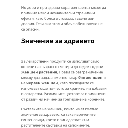
Но дори и при здрави хора, женшенът може да
причини някои незначителни странични
ефекти, като болка в стомаха, гадене или
диария. Тези симптоми обаче обикновено не
са опасни.
Значение за здравето
За лекарствени продукти се използват само
корени на възраст от четири до седем години
Женшен растения
, Прави се разграничение
между два вида, а именно т.нар
бял женшен
и
на
червен женшен
, като последните се
използват още по-често за хранителни добавки
и лекарства. Различните цветове са причинени
от различни начини за третиране на корените.
Съставките на женшен, които имат голямо
значение за здравето, са така наречените
гинзенозиди, които принадлежат към
растителните съставки на сапонините.