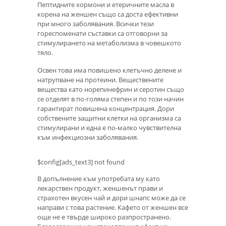
Пептидните хормони и етеричните масла в
корена на женшен също са доста ефективни
при много заболявания. Всички тези
гореспоменати съставки са отговорни за
стимулирането на метаболизма в човешкото
тяло.
Освен това има повишено клетъчно делене и
натрупване на протеини. Веществените
вещества като норепинефрин и серотин също
се отделят в по-голяма степен и по този начин
гарантират повишена концентрация. Дори
собствените защитни клетки на организма са
стимулирани и една е по-малко чувствителна
към инфекциозни заболявания.
$config[ads_text3] not found
В допълнение към употребата му като
лекарствен продукт, женшенът прави и
страхотен вкусен чай и дори шнапс може да се
направи с това растение. Кафето от женшен все
още не е твърде широко разпространено.