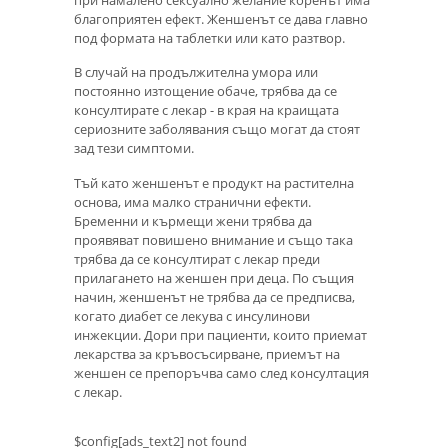
благоприятен ефект. Женшенът се дава главно
под формата на таблетки или като разтвор.
В случай на продължителна умора или
постоянно изтощение обаче, трябва да се
консултирате с лекар - в края на краищата
сериозните заболявания също могат да стоят
зад тези симптоми.
Тъй като женшенът е продукт на растителна
основа, има малко странични ефекти.
Бременни и кърмещи жени трябва да
проявяват повишено внимание и също така
трябва да се консултират с лекар преди
прилагането на женшен при деца. По същия
начин, женшенът не трябва да се предписва,
когато диабет се лекува с инсулинови
инжекции. Дори при пациенти, които приемат
лекарства за кръвосъсирване, приемът на
женшен се препоръчва само след консултация
с лекар.
$config[ads_text2] not found