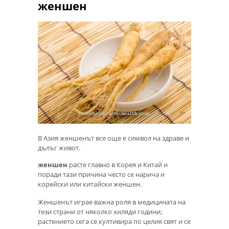
женшен
В Азия женшенът все още е символ на здраве и
дълъг живот.
женшен
расте главно в Корея и Китай и
поради тази причина често се нарича и
корейски или китайски женшен.
Женшенът играе важна роля в медицината на
тези страни от няколко хиляди години;
растението сега се култивира по целия свят и се