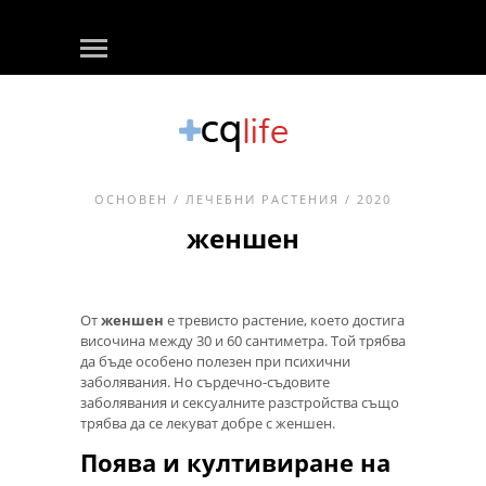
ОСНОВЕН
/
ЛЕЧЕБНИ РАСТЕНИЯ
/ 2020
женшен
От
женшен
е тревисто растение, което достига
височина между 30 и 60 сантиметра. Той трябва
да бъде особено полезен при психични
заболявания. Но сърдечно-съдовите
заболявания и сексуалните разстройства също
трябва да се лекуват добре с женшен.
Поява и култивиране на