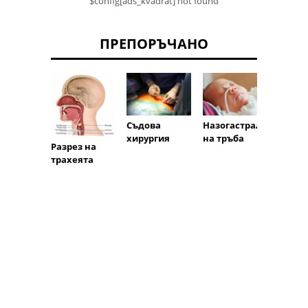
$config[ads_kvadrat] not found
ПРЕПОРЪЧАНО
Съдова
Назогастрал
влива
хирургия
на тръба
Разрез на
трахеята