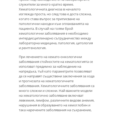
служители за много кратко време.
Хематологичната диагноза в началото
изглежда проста, но след това е доста сложна,
когато става въпрос за приписване на
патологични находки към оплакванията на
пациента. В случай на голям брой
хематологични заболявания е необходимо
интердисциплинарно сътрудничество между
лабораторна медицина, патология, цитология
и рентгенология.
При лечението на хемато-онкологични
заболявания стойностите на хематологията се
използват предимно за наблюдение на
напредъка, тъй като параметрите позволяват
да се направят съществени заключения за хода
и прогнозата на хематологичните
заболявания. Хематологичните заболявания са
много сложни и сложни. Най-важните модели
на хематологично заболяване включват
левкемия, лимфом, различните видове анемия,
нарушения в образуването на хемоглобин и
така наречените заболявания на съхранение,