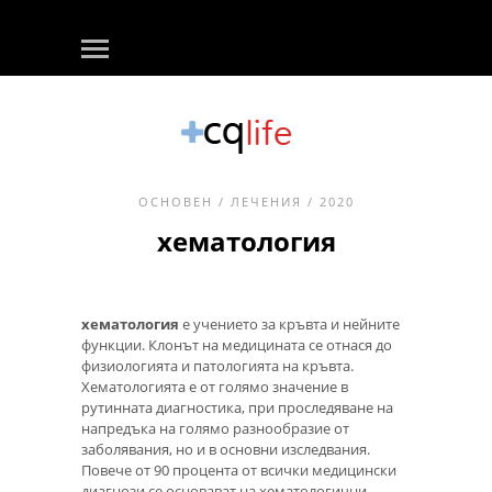
ОСНОВЕН
/
ЛЕЧЕНИЯ
/ 2020
хематология
хематология
е учението за кръвта и нейните
функции. Клонът на медицината се отнася до
физиологията и патологията на кръвта.
Хематологията е от голямо значение в
рутинната диагностика, при проследяване на
напредъка на голямо разнообразие от
заболявания, но и в основни изследвания.
Повече от 90 процента от всички медицински
диагнози се основават на хематологични