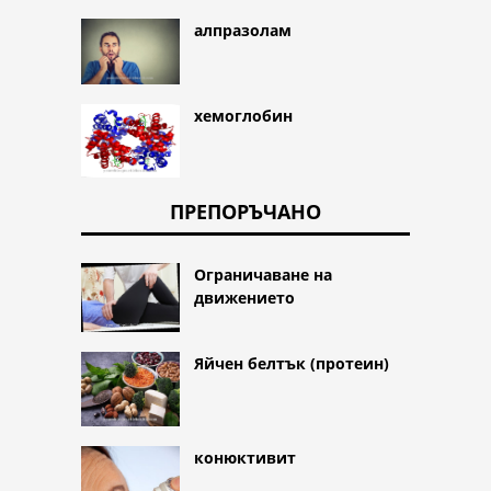
алпразолам
хемоглобин
ПРЕПОРЪЧАНО
Ограничаване на
движението
Яйчен белтък (протеин)
конюктивит