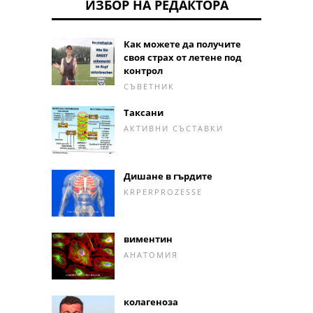
ИЗБОР НА РЕДАКТОРА
Как можете да получите
своя страх от летене под
контрол
СЪВЕТНИК
Таксани
АКТИВНИ СЪСТАВКИ
Дишане в гърдите
KRPERPROZESSE
виментин
АНАТОМИЯ
колагеноза