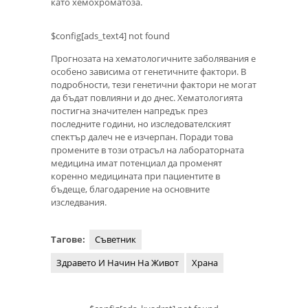
като хемохроматоза.
$config[ads_text4] not found
Прогнозата на хематологичните заболявания е
особено зависима от генетичните фактори. В
подробности, тези генетични фактори не могат
да бъдат повлияни и до днес. Хематологията
постигна значителен напредък през
последните години, но изследователският
спектър далеч не е изчерпан. Поради това
промените в този отрасъл на лабораторната
медицина имат потенциал да променят
коренно медицината при пациентите в
бъдеще, благодарение на основните
изследвания.
Тагове:
Съветник
Здравето И Начин На Живот
Храна