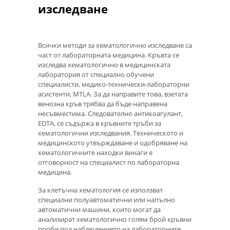
изследване
Всички методи за хематологично изследване са
част от лабораторната медицина. Кръвта се
изследва хематологично в медицинската
лаборатория от специално обучени
специалисти, медико-технически-лабораторни
асистенти, MTLA. За да направите това, взетата
венозна кръв трябва да бъде направена
несъвместима. Следователно антикоагулант,
EDTA, се съдържа в кръвните тръби за
хематологични изследвания. Техническото и
медицинското утвърждаване и одобряване на
хематологичните находки винаги е
отговорност на специалист по лабораторна
медицина.
За клетъчна хематология се използват
специални полуавтоматични или напълно
автоматични машини, които могат да
анализират хематологично голям брой кръвни
проби под наблюдението на лабораторните