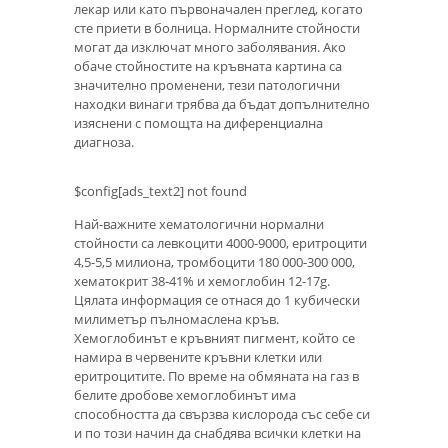
лекар или като първоначален преглед, когато
сте приети в болница. Нормалните стойности
могат да изключат много заболявания. Ако
обаче стойностите на кръвната картина са
значително променени, тези патологични
находки винаги трябва да бъдат допълнително
изяснени с помощта на диференциална
диагноза.
$config[ads_text2] not found
Най-важните хематологични нормални
стойности са левкоцити 4000-9000, еритроцити
4,5-5,5 милиона, тромбоцити 180 000-300 000,
хематокрит 38-41% и хемоглобин 12-17g.
Цялата информация се отнася до 1 кубически
милиметър пълномаслена кръв.
Хемоглобинът е кръвният пигмент, който се
намира в червените кръвни клетки или
еритроцитите. По време на обмяната на газ в
белите дробове хемоглобинът има
способността да свързва кислорода със себе си
и по този начин да снабдява всички клетки на