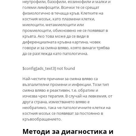
неутрофили, базофили, еозинофили и малки и
големи лимфоцити. Всички те се срещат
физиологично в течаща кръв. Клетките на
костния мозък, като плазмени клетки,
миелоцити, метамиелоцити или
промиелоцити, обикновено не се появяват в
кръвта. Ако това може да се види в
диференциалната кръвна картина, човек
говори и за смяна вляво, която винаги трябва
да се разглежда като патологична.
$config[ads_text3] not found
Най-честите причини за смяна вляво са
възпалителни промени и инфекции. Този тип
смяна вляво е реактивен, т.е. обратим и
изчезва чрез терапия. В случай на левкемия, от
друга страна, изместването вляво е
необратимо, така че патологичните клетки на
костния мозък се появяват за постоянно в
кръвообращението.
Методи за диагностика и