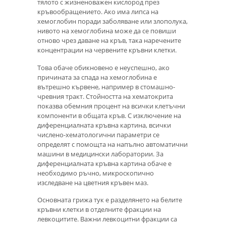
тялото с жизненоважен кислород през
кръвообращението. Ако има липса на
хемоглобин поради заболяване или злополука,
нивото на хемоглобина може да се повиши
отново чрез даване на кръв, така наречените
концентрации на червените кръвни клетки.
Това обаче обикновено е неуспешно, ако
причината за спада на хемоглобина е
вътрешно кървене, например в стомашно-
чревния тракт. Стойността на хематокрита
показва обемния процент на всички клетъчни
компоненти в общата кръв. С изключение на
диференциалната кръвна картина, всички
числено-хематологични параметри се
определят с помощта на напълно автоматични
машини в медицински лаборатории. За
диференциалната кръвна картина обаче е
необходимо ръчно, микроскопично
изследване на цветния кръвен маз.
Основната грижа тук е разделянето на белите
кръвни клетки в отделните фракции на
левкоцитите. Важни левкоцитни фракции са