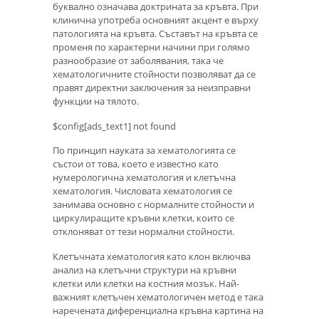
буквално означава доктрината за кръвта. При
клинична употреба основният акцент е върху
патологията на кръвта. Съставът на кръвта се
променя по характерни начини при голямо
разнообразие от заболявания, така че
хематологичните стойности позволяват да се
правят директни заключения за неизправни
функции на тялото.
$config[ads_text1] not found
По принцип науката за хематологията се
състои от това, което е известно като
нумерологична хематология и клетъчна
хематология. Числовата хематология се
занимава основно с нормалните стойности и
циркулиращите кръвни клетки, които се
отклоняват от тези нормални стойности.
Клетъчната хематология като клон включва
анализ на клетъчни структури на кръвни
клетки или клетки на костния мозък. Най-
важният клетъчен хематологичен метод е така
наречената диференциална кръвна картина на