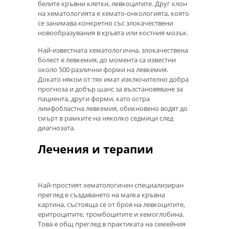
белите кръвни клетки, левкоцитите. Друг клон
на хематологията е хемато-онкологията, която
се занимава конкретно със злокачествени
новообразувания в кръвта или костния мозък.
Най-известната хематологична, злокачествена
болест е левкемия, до момента са известни
около 500 различни форми на левкемия.
Докато някои от тях имат изключително добра
прогноза и добър шанс за възстановяване за
пациента, други форми, като остра
лимфобластна левкемия, обикновено водят до
смърт в рамките на няколко седмици след
диагнозата.
Лечения и терапии
Най-простият хематологичен специализиран
преглед е създаването на малка кръвна
картина, състояща се от броя на левкоцитите,
еритроцитите, тромбоцитите и хемоглобина.
Това е общ преглед в практиката на семейния