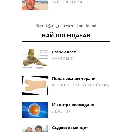
ЗАБОЛЯВАНИЯ
$config[ads_neboscreb] not found
НАЙ-ПОСЕЩАВАН
Глезен кост
АНАТОМИЯ
Поддържащи чорапи
МЕДИЦИНСКИ УСТРОЙСТВА
Ин витро оплождане
ЛЕЧЕНИЯ
Съдова деменция