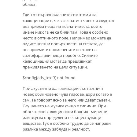
област.
Един от първоначалните симптоми на
халюцинации е, че засегнатият човек изведнъж
възприема неща на познати места, които
иначе никога не са били там. Това е особено
често в оптичното поле. Например можете да
видите цветни повърхности на стената, да
възприемете променените цветове на
светофара или нещо подобно. Силните
халюцинации могат да предизвикат
преживяването на цели ситуации.
$config[ads_text3] not found
При акустични халюцинации съответният
човек обикновено чува гласове, дори когато е
сам. Те говорят ясно за него или дават съвети.
Слушането на музика също е типично. При
обонятелни халюцинации болният мирише
или вкусва определени несъществуващи
вещества. Тук е особено трудно да се направи
разлика между заблуда и реалност.