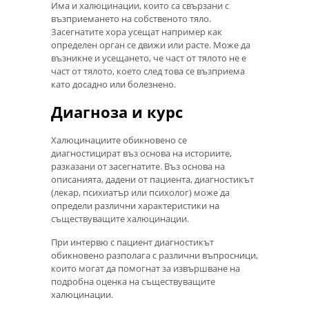
Има и халюцинации, които са свързани с
възприемането на собственото тяло.
Засегнатите хора усещат например как
определен орган се движи или расте. Може да
възникне и усещането, че част от тялото не е
част от тялото, което след това се възприема
като досадно или болезнено.
Диагноза и курс
Халюцинациите обикновено се
диагностицират въз основа на историите,
разказани от засегнатите. Въз основа на
описанията, дадени от пациента, диагностикът
(лекар, психиатър или психолог) може да
определи различни характеристики на
съществуващите халюцинации.
При интервю с пациент диагностикът
обикновено разполага с различни въпросници,
които могат да помогнат за извършване на
подробна оценка на съществуващите
халюцинации.