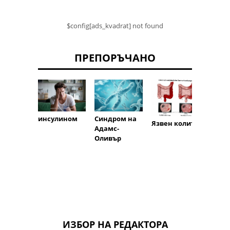
$config[ads_kvadrat] not found
ПРЕПОРЪЧАНО
инсулином
Синдром на
Синдр
Язвен колит
Адамс-
диабе
Оливър
стъпа
ИЗБОР НА РЕДАКТОРА