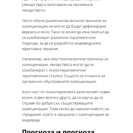
(лекарства) и започване на промяна в
лекарството.
Често обаче различни възможни причини за
халюцинации не могат да бъдат дефинирани
веднага и ясно; Така че може да има смисъл да
се комбинират различни терапевтични
подходи, за да се разработи индивидуално
ефективна терапия:
Например, ако има психиатрични причини за
халюцинации, лекарствата могат да се
комбинират с психотерапевтични
терапевтични стъпки. Същото се отнася и за
органично обусловените халюцинации.
Като част от психотерапията засегнатият човек
може, освен всичко друго, да се научи да се
справя по-добре със съществуващите
халюцинации. Това може да намали нивото на
страдание, което е свързано с халюцинации за
индивида.
Прогноза и прогноза