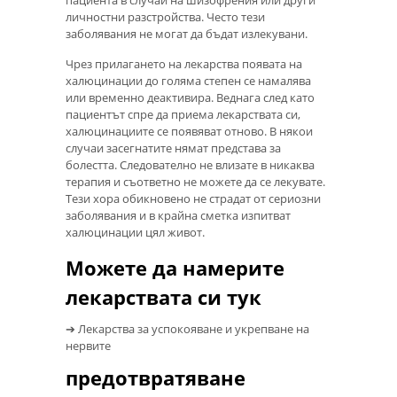
личностни разстройства. Често тези
заболявания не могат да бъдат излекувани.
Чрез прилагането на лекарства появата на
халюцинации до голяма степен се намалява
или временно деактивира. Веднага след като
пациентът спре да приема лекарствата си,
халюцинациите се появяват отново. В някои
случаи засегнатите нямат представа за
болестта. Следователно не влизате в никаква
терапия и съответно не можете да се лекувате.
Тези хора обикновено не страдат от сериозни
заболявания и в крайна сметка изпитват
халюцинации цял живот.
Можете да намерите
лекарствата си тук
➔ Лекарства за успокояване и укрепване на
нервите
предотвратяване