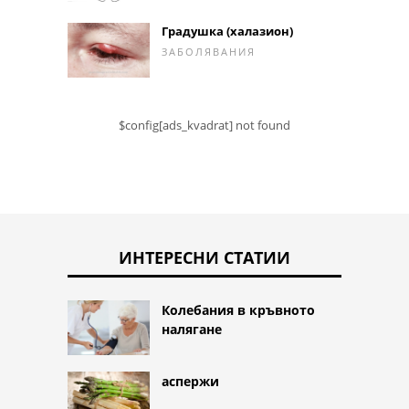
Градушка (халазион)
ЗАБОЛЯВАНИЯ
$config[ads_kvadrat] not found
ИНТЕРЕСНИ СТАТИИ
Колебания в кръвното
налягане
аспержи