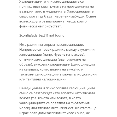
Халюцинациите или халюцинациите се
причисляват към групата на нарушенията на
възприятието в медицината. Халюцинациите
също могат да бъдат наречени заблуди. Освен
всичко друго се възприемат неща, които
физически не присъстват.
$config[ads_text1] not found
Има различни форми на халюцинации.
Например се прави разлика между акустични
халюцинации (напр. Чуване на гласове),
оптични халюцинации (възприемане на
образи), вкусови халюцинации (халюцинации
на сетивата, които влияят на вкуса) или
тактилни халюцинации (включително допирни
или тактилни халюцинации).
В медицината и психологията халюцинациите
също се разглеждат като аспекти като тяхната
яснота (т.е. яснота или яснота, в която
халюцинациите се появяват на съответния
човек) или тяхната интензивност. Фактът също
играе роля дали засегнатият човек знае, че