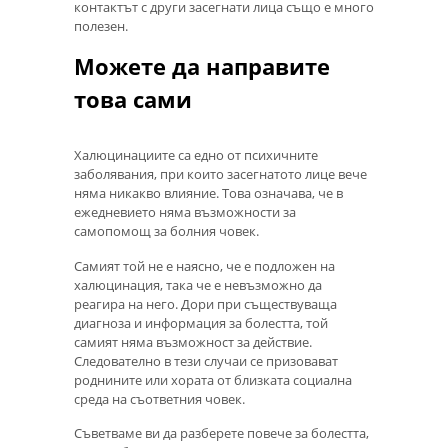
контактът с други засегнати лица също е много
полезен.
Можете да направите
това сами
Халюцинациите са едно от психичните
заболявания, при които засегнатото лице вече
няма никакво влияние. Това означава, че в
ежедневието няма възможности за
самопомощ за болния човек.
Самият той не е наясно, че е подложен на
халюцинация, така че е невъзможно да
реагира на него. Дори при съществуваща
диагноза и информация за болестта, той
самият няма възможност за действие.
Следователно в тези случаи се призовават
роднините или хората от близката социална
среда на съответния човек.
Съветваме ви да разберете повече за болестта,