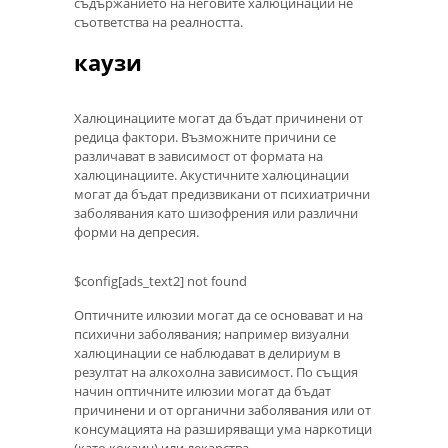
съдържанието на неговите халюцинации не
съответства на реалността.
каузи
Халюцинациите могат да бъдат причинени от
редица фактори. Възможните причини се
различават в зависимост от формата на
халюцинациите. Акустичните халюцинации
могат да бъдат предизвикани от психиатрични
заболявания като шизофрения или различни
форми на депресия.
$config[ads_text2] not found
Оптичните илюзии могат да се основават и на
психични заболявания; например визуални
халюцинации се наблюдават в делириум в
резултат на алкохолна зависимост. По същия
начин оптичните илюзии могат да бъдат
причинени и от органични заболявания или от
консумацията на разширяващи ума наркотици
(като кокаин) или лекарства.