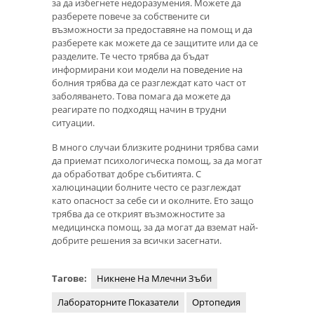
за да избегнете недоразумения. Можете да
разберете повече за собствените си
възможности за предоставяне на помощ и да
разберете как можете да се защитите или да се
разделите. Те често трябва да бъдат
информирани кои модели на поведение на
болния трябва да се разглеждат като част от
заболяването. Това помага да можете да
реагирате по подходящ начин в трудни
ситуации.
В много случаи близките роднини трябва сами
да приемат психологическа помощ, за да могат
да обработват добре събитията. С
халюцинации болните често се разглеждат
като опасност за себе си и околните. Ето защо
трябва да се открият възможностите за
медицинска помощ, за да могат да вземат най-
добрите решения за всички засегнати.
Тагове:
Никнене На Млечни Зъби
Лабораторните Показатели
Ортопедия