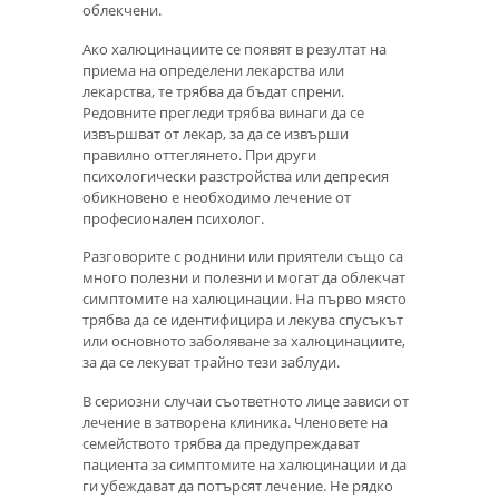
облекчени.
Ако халюцинациите се появят в резултат на
приема на определени лекарства или
лекарства, те трябва да бъдат спрени.
Редовните прегледи трябва винаги да се
извършват от лекар, за да се извърши
правилно оттеглянето. При други
психологически разстройства или депресия
обикновено е необходимо лечение от
професионален психолог.
Разговорите с роднини или приятели също са
много полезни и полезни и могат да облекчат
симптомите на халюцинации. На първо място
трябва да се идентифицира и лекува спусъкът
или основното заболяване за халюцинациите,
за да се лекуват трайно тези заблуди.
В сериозни случаи съответното лице зависи от
лечение в затворена клиника. Членовете на
семейството трябва да предупреждават
пациента за симптомите на халюцинации и да
ги убеждават да потърсят лечение. Не рядко