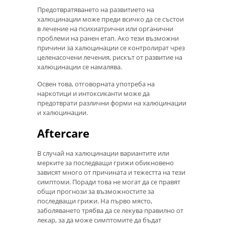
Предотвратяването на развитието на
халюцинации може преди всичко да се състои
в лечение на психиатрични или органични
проблеми на ранен етап. Ако тези възможни
причини за халюцинации се контролират чрез
целенасочени лечения, рискът от развитие на
халюцинации се намалява.
Освен това, отговорната употреба на
наркотици и интоксиканти може да
предотврати различни форми на халюцинации
и халюцинации.
Aftercare
В случай на халюцинации вариантите или
мерките за последващи грижи обикновено
зависят много от причината и тежестта на тези
симптоми. Поради това не могат да се правят
общи прогнози за възможностите за
последващи грижи. На първо място,
заболяването трябва да се лекува правилно от
лекар, за да може симптомите да бъдат