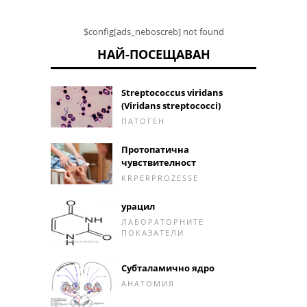
$config[ads_neboscreb] not found
НАЙ-ПОСЕЩАВАН
Streptococcus viridans
(Viridans streptococci)
ПАТОГЕН
Протопатична
чувствителност
KRPERPROZESSE
урацил
ЛАБОРАТОРНИТЕ
ПОКАЗАТЕЛИ
Субталамично ядро
АНАТОМИЯ