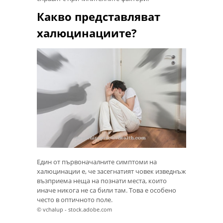
Какво представляват
халюцинациите?
Един от първоначалните симптоми на
халюцинации е, че засегнатият човек изведнъж
възприема неща на познати места, които
иначе никога не са били там. Това е особено
често в оптичното поле.
© vchalup - stock.adobe.com