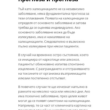
Тъй като халюцинациите не са независимо
заболяване, няма фундаментална прогноза за
тези оплаквания. Появата на халюцинации се
определя от основното заболяване и затова
трябва да се оценява индивидуално. Ако
основното заболяване може да бъде
излекувано, има и намаляване на
халюцинациите. Следователно е възможно
пълно излекуване при някои пациенти.
В случай на временно остро състояние, което
се инициира от наркотици или алкохол,
пациентът обикновено изпитва спонтанно
изцеление. С разграждането и отстраняването
на токсините от организма възприемащите
илюзии постепенно отстъпват.
В повечето случаи те ще изчезнат напълно в
рамките на няколко часа или няколко дни. Ако
има психично заболяване, през целия живот
могат да се появят симптоми на халюцинации.
Например, те са част от клиничната картина на
пациента в случай на шизофрения или други