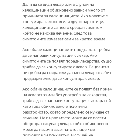
Дали да се види лекар или в случай на
халюцинации обикновено зависи много от
причината за халюцинациите. Ако човекът е
консумирал алкохол или други наркотици,
халюцинациите са често срещан симптом,
който не изисква лечение. След това
симптомите изчезват сами за кратко време.
Ако обаче халюцинациите продължат, трябва
да се направи консултация с лекар. Ако
симптомите се появят поради лекарства, също
трябва да се консултирате с лекар. Пациентът
не трябва да спира или да сменя лекарства без
предварително да се консултира с лекар.
Ако обаче халюцинациите се появят без прием
на лекарства или без употреба на лекарства,
трябва да се направи консултация с лекар, тъй
като това обикновено е психично
разстройство, което определено се нуждае от
лечение. На първо място може да се посети
общопрактикуващ лекар, който обикновено
може да насочи засегнатото лице към
психолог или психиатър. В случай на