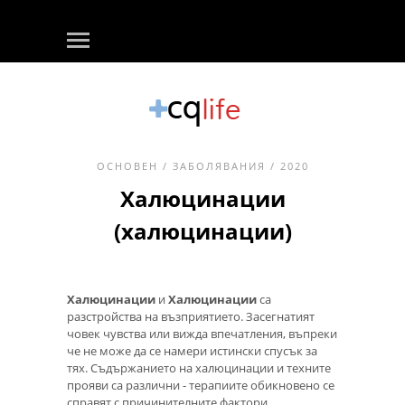
ОСНОВЕН
/
ЗАБОЛЯВАНИЯ
/ 2020
Халюцинации
(халюцинации)
Халюцинации
и
Халюцинации
са
разстройства на възприятието. Засегнатият
човек чувства или вижда впечатления, въпреки
че не може да се намери истински спусък за
тях. Съдържанието на халюцинации и техните
прояви са различни - терапиите обикновено се
справят с причинителните фактори.