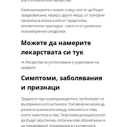
Халюцинациите с мирис и вкус могат да бъдат
предизвикани, наред с други неща, от туморни
промени в мозъка или от предстоящ
епилептичен припадък - както и от различни
психиатрични синдроми.
Можете да намерите
лекарствата си тук
➔ Лекарства за успокояване и укрепване на
нервите
Симптоми, заболявания
и признаци
Трудното при халюцинациите е, че болният ги
възприема като истински. Той вече не може да
различи разликата между илюзията и това,
което наистина е там. Тези халюцинации могат
да бъдат акустични, оптични или обонятелни и
да предизвикат оплаквания в съответната