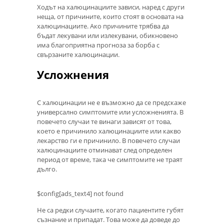
Ходът на халюцинациите зависи, наред с други
неща, от причините, които стоят в основата на
халюцинациите. Ако причините трябва да
бъдат лекувани или излекувани, обикновено
има благоприятна прогноза за борба с
свързаните халюцинации.
Усложнения
С халюцинации не е възможно да се предскаже
универсално симптомите или усложненията. В
повечето случаи те винаги зависят от това,
което е причинило халюцинациите или какво
лекарство ги е причинило. В повечето случаи
халюцинациите отминават след определен
период от време, така че симптомите не траят
дълго.
$config[ads_text4] not found
Не са редки случаите, когато пациентите губят
съзнание и припадат. Това може да доведе до