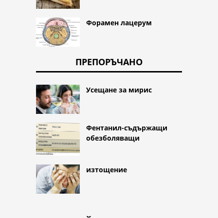
Форамен лацерум
ПРЕПОРЪЧАНО
Усещане за мирис
Фентанил-съдържащи
обезболяващи
изтощение