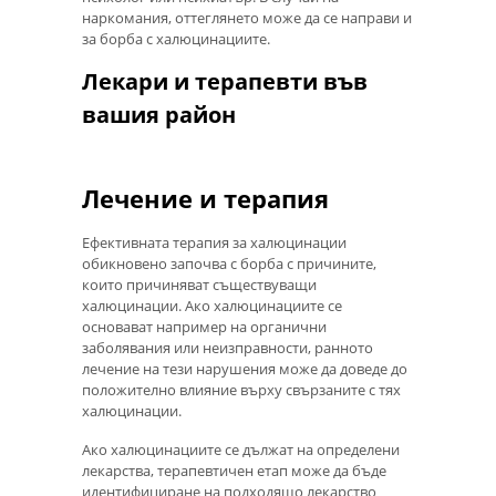
наркомания, оттеглянето може да се направи и
за борба с халюцинациите.
Лекари и терапевти във
вашия район
Лечение и терапия
Ефективната терапия за халюцинации
обикновено започва с борба с причините,
които причиняват съществуващи
халюцинации. Ако халюцинациите се
основават например на органични
заболявания или неизправности, ранното
лечение на тези нарушения може да доведе до
положително влияние върху свързаните с тях
халюцинации.
Ако халюцинациите се дължат на определени
лекарства, терапевтичен етап може да бъде
идентифициране на подходящо лекарство