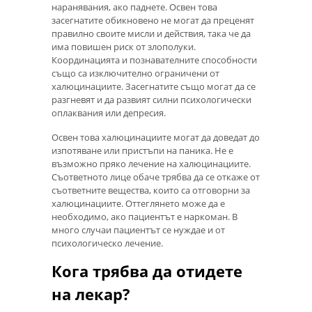
наранявания, ако паднете. Освен това
засегнатите обикновено не могат да преценят
правилно своите мисли и действия, така че да
има повишен риск от злополуки.
Координацията и познавателните способности
също са изключително ограничени от
халюцинациите. Засегнатите също могат да се
разгневят и да развият силни психологически
оплаквания или депресия.
Освен това халюцинациите могат да доведат до
изпотяване или пристъпи на паника. Не е
възможно пряко лечение на халюцинациите.
Съответното лице обаче трябва да се откаже от
съответните вещества, които са отговорни за
халюцинациите. Оттеглянето може да е
необходимо, ако пациентът е наркоман. В
много случаи пациентът се нуждае и от
психологическо лечение.
Кога трябва да отидете
на лекар?