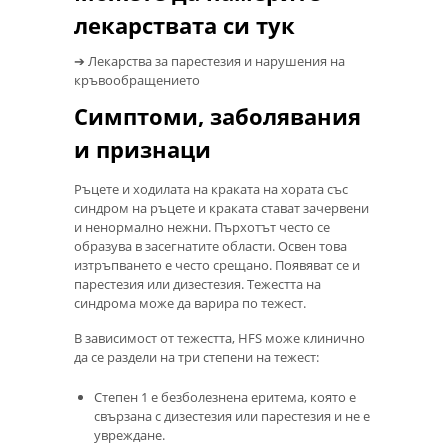
лекарствата си тук
➔ Лекарства за парестезия и нарушения на
кръвообращението
Симптоми, заболявания
и признаци
Ръцете и ходилата на краката на хората със
синдром на ръцете и краката стават зачервени
и ненормално нежни. Пърхотът често се
образува в засегнатите области. Освен това
изтръпването е често срещано. Появяват се и
парестезия или дизестезия. Тежестта на
синдрома може да варира по тежест.
В зависимост от тежестта, HFS може клинично
да се раздели на три степени на тежест:
Степен 1 ​​е безболезнена еритема, която е
свързана с дизестезия или парестезия и не е
увреждане.