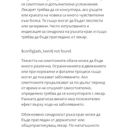
се симптоми и допълнителни усложнения.
Лекарят трябва да се консултира, ако ръцете
или краката на човека са много чувствителни
към болка. Те също могат да бъдат люспести
или зачервени. Често изтръпването е
индикация за синдрома на ръката-крак и също
трябва да бъде прегледано от лекар.
$config[ads_text4] not found
Тежестта на симптомите обаче може да бъде
много различна. Ограниченията в движението
или при нормални и фатални процеси също
могат да показват заболяването. Ако
симптомите продължават за по-дълъг период
от време и не отшумят самостоятелно,
определено трябва да се консултирате с лекар.
Ранната диагноза винаги има положителен
ефект върху хода на заболяването.
Обикновено синдромът ръка-крак може да
бъде прегледан от дерматолог или
общопрактикуващ лекар. По-нататъшното