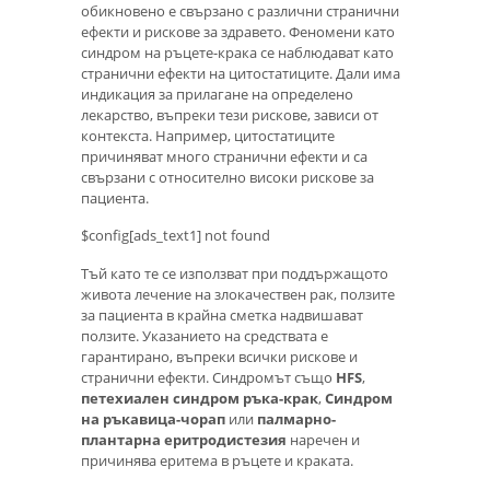
обикновено е свързано с различни странични
ефекти и рискове за здравето. Феномени като
синдром на ръцете-крака се наблюдават като
странични ефекти на цитостатиците. Дали има
индикация за прилагане на определено
лекарство, въпреки тези рискове, зависи от
контекста. Например, цитостатиците
причиняват много странични ефекти и са
свързани с относително високи рискове за
пациента.
$config[ads_text1] not found
Тъй като те се използват при поддържащото
живота лечение на злокачествен рак, ползите
за пациента в крайна сметка надвишават
ползите. Указанието на средствата е
гарантирано, въпреки всички рискове и
странични ефекти. Синдромът също
HFS
,
петехиален синдром ръка-крак
,
Синдром
на ръкавица-чорап
или
палмарно-
плантарна еритродистезия
наречен и
причинява еритема в ръцете и краката.