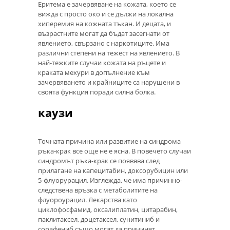
Еритема е зачервяване на кожата, което се
вижда с просто око и се дължи на локална
хиперемия на кожната тъкан. И децата, и
възрастните могат да бъдат засегнати от
явлението, свързано с наркотиците. Има
различни степени на тежест на явлението. В
най-тежките случаи кожата на ръцете и
краката мехури в допълнение към
зачервяването и крайниците са нарушени в
своята функция поради силна болка.
каузи
Точната причина или развитие на синдрома
ръка-крак все още не е ясна. В повечето случаи
синдромът ръка-крак се появява след
прилагане на капецитабин, доксорубицин или
5-флуорурацил. Изглежда, че има причинно-
следствена връзка с метаболитите на
флуороурацил. Лекарства като
циклофосфамид, оксалиплатин, цитарабин,
паклитаксел, доцетаксел, сунитиниб и
сорафениб също могат да причинят