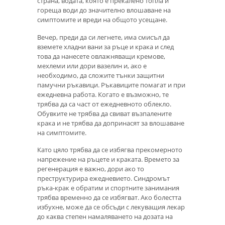
страна, водата, която е прекалено топла и
гореща води до значително влошаване на
симптомите и вреди на общото усещане.
Вечер, преди да си легнете, има смисъл да
вземете хладни вани за ръце и крака и след
това да нанесете овлажняващи кремове,
мехлеми или дори вазелин и, ако е
необходимо, да сложите тънки защитни
памучни ръкавици. Ръкавиците помагат и при
ежедневна работа. Когато е възможно, те
трябва да са част от ежедневното облекло.
Обувките не трябва да свиват възпалените
крака и не трябва да допринасят за влошаване
на симптомите.
Като цяло трябва да се избягва прекомерното
напрежение на ръцете и краката. Времето за
регенерация е важно, дори ако то
преструктурира ежедневието. Синдромът
ръка-крак е обратим и спортните занимания
трябва временно да се избягват. Ако болестта
избухне, може да се обсъди с лекуващия лекар
до каква степен намаляването на дозата на