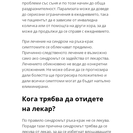
проблеми със съня и по този начин до обща
раздразнителност. Парализата може да доведе
до сериозни ограничения в ежедневието, така
че пациентът да е зависим от инвалидна
количка или от помощта на други хора, за да
може да продължи да се справя с ежедневието.
При лечение на синдром на ръка-крак
симптомите се облекчават предимно.
Причинно-следственото лечение е възможно
само ако синдромът се задейства от лекарства.
Лечението обикновено не води до конкретни
усложнения. Не може обаче да се прогнозира
дали болестта ще прогресира положително и
дали всички симптоми могат да бъдат напълно
елиминирани.
Кога трябва да отидете
на лекар?
По правило синдромът ръка-крак не се лекува.
Поради тази причина синдромът трябва да се
лекува от лекар, за да се избегнат влошаващите