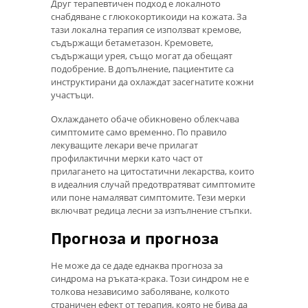
Друг терапевтичен подход е локалното
снабдяване с глюкокортикоиди на кожата. За
тази локална терапия се използват кремове,
съдържащи бетаметазон. Кремовете,
съдържащи урея, също могат да обещаят
подобрение. В допълнение, пациентите са
инструктирани да охлаждат засегнатите кожни
участъци.
Охлаждането обаче обикновено облекчава
симптомите само временно. По правило
лекуващите лекари вече прилагат
профилактични мерки като част от
прилагането на цитостатични лекарства, които
в идеалния случай предотвратяват симптомите
или поне намаляват симптомите. Тези мерки
включват редица лесни за изпълнение стъпки.
Прогноза и прогноза
Не може да се даде еднаква прогноза за
синдрома на ръката-крака. Този синдром не е
толкова независимо заболяване, колкото
страничен ефект от терапия, която не бива да