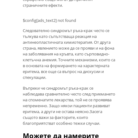
страничните ефекти.
$config[ads_text2] not found
Следователно синдромът ръка-крак често се
тълкува като съпътстваща реакция на
антинеопластичната химиотерапия. От друга
страна, явлението може да се прояви и на фона
на заболявания на кръвта, като сърповидно-
клетъчна анемия. Точните механизми, които са
в основата на формирането на характерната
еритема, все още са въпрос на дискусии и
спекулации.
Въпреки че синдромът ръка-крак се
наблюдава сравнително често след приемането
на споменатите лекарства, той не се проявява
непременно. Защо някои пациенти развиват
еритема, а други не остава неясно.Засега
същото важи за факторите, които
благоприятстват особено тежки случаи.
Можете да намерите