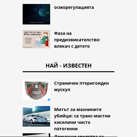
осморегулацията
Фаза на
предизвикателство:
влекач с детето
НАЙ - ИЗВЕСТЕН
Страничен птеригоиден
мускул
Митът за мазнините
убийци: са транс-мастни
киселини чисто
патогенни
Домашни средства за