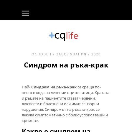
ОСНОВЕН
/
ЗАБОЛЯВАНИЯ
/ 2020
Синдром на ръка-крак
Най-
Синдром на ръка-крак
се среща по-
често в хода на лечение с цитостатици. Краката
и ръцете на пациентите стават червени,
люспести и болезнени или имат сензорни
нарушения. Синдромът на ръката-крак се
лекува симптоматично с болкоуспокояващи и
кремове.
Какво е синдром на