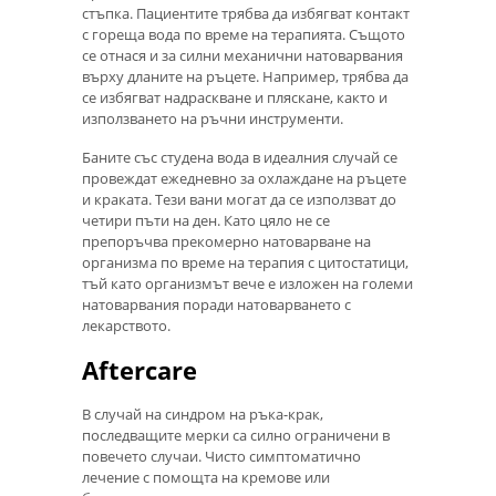
стъпка. Пациентите трябва да избягват контакт
с гореща вода по време на терапията. Същото
се отнася и за силни механични натоварвания
върху дланите на ръцете. Например, трябва да
се избягват надраскване и пляскане, както и
използването на ръчни инструменти.
Баните със студена вода в идеалния случай се
провеждат ежедневно за охлаждане на ръцете
и краката. Тези вани могат да се използват до
четири пъти на ден. Като цяло не се
препоръчва прекомерно натоварване на
организма по време на терапия с цитостатици,
тъй като организмът вече е изложен на големи
натоварвания поради натоварването с
лекарството.
Aftercare
В случай на синдром на ръка-крак,
последващите мерки са силно ограничени в
повечето случаи. Чисто симптоматично
лечение с помощта на кремове или