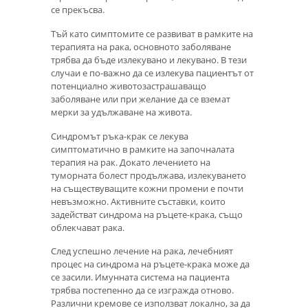
се прекъсва.
Тъй като симптомите се развиват в рамките на
терапията на рака, основното заболяване
трябва да бъде излекувано и лекувано. В тези
случаи е по-важно да се излекува пациентът от
потенциално животозастрашаващо
заболяване или при желание да се вземат
мерки за удължаване на живота.
Синдромът ръка-крак се лекува
симптоматично в рамките на започналата
терапия на рак. Докато лечението на
туморната болест продължава, излекуването
на съществуващите кожни промени е почти
невъзможно. Активните съставки, които
задействат синдрома на ръцете-крака, също
облекчават рака.
След успешно лечение на рака, лечебният
процес на синдрома на ръцете-крака може да
се засили. Имунната система на пациента
трябва постепенно да се изгражда отново.
Различни кремове се използват локално, за да