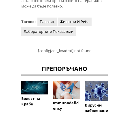
лекарството или прекъсването на терапията
може да бъде полезно.
Тагове:
Паразит
Животни И Pets-
Лабораторните Показатели
$config[ads_kvadrat] not found
ПРЕПОРЪЧАНО
Болест на
Immunodefici
I-Synt
Крабе
Вирусни
ency
заболявания