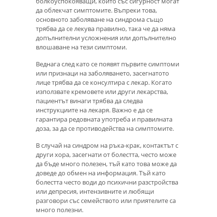
болкоуспокояващи, които със сигурност могат
да облекчат симптомите. Въпреки това,
основното заболяване на синдрома също
трябва да се лекува правилно, така че да няма
допълнителни усложнения или допълнително
влошаване на тези симптоми.
Веднага след като се появят първите симптоми
или признаци на заболяването, засегнатото
лице трябва да се консултира с лекар. Когато
използвате кремовете или други лекарства,
пациентът винаги трябва да следва
инструкциите на лекаря. Важно е да се
гарантира редовната употреба и правилната
доза, за да се противодейства на симптомите.
В случай на синдром на ръка-крак, контактът с
други хора, засегнати от болестта, често може
да бъде много полезен, тъй като това може да
доведе до обмен на информация. Тъй като
болестта често води до психични разстройства
или депресия, интензивните и любящи
разговори със семейството или приятелите са
много полезни.