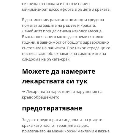
се грижат за кожата и по този начин
минимизират дискомфорта в ръцете и краката.
В допълнение, различни помощни средства
помагат за защита на ръцете и краката.
Лечебният процес отнема няколко месеца.
Възстановяването може да отнеме няколко
години, в зависимост от общото здравословно
състояние на пациента. При някои страдащи се
постига само облекчаване на симптомите на
синдрома на ръката-крак.
Можете да намерите
лекарствата си тук
➔ Лекарства за парестезия и нарушения на
кръвообращението
предотвратяване
За да се предотврати синдромът на ръцете-
крака като част от терапията за рак,
прилагането на мазни кожни мехлеми е важна