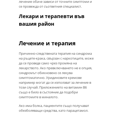
лечение обаче зависи от точните симптоми и
се провежда от съответния специалист.
Лекари и терапевти във
вашия район
Лечение и терапия
Причинно-следствената терапия на синдрома
на ръцете-крака, свързан с наркотиците, може
да се проведе само чрез промяна на
лекарството. Ако превключването не е опция,
синдромът обикновено се лекува
симптоматично. Уридиновите кремове
например могат да се използват за лечение в
този случай. Приложението на витамин В6
също е било в състояние да подобри
симптомите в миналото.
Ако има болка, пациентите също получават
обезболяващи средства, като парацетамол.