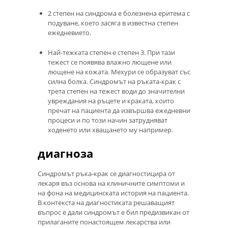
2 степен на синдрома е болезнена еритема с
подуване, което засяга в известна степен
ежедневието.
Най-тежката степен е степен 3. При тази
тежест се появява влажно лющене или
лющене на кожата. Мехури се образуват със
силна болка. Синдромът на ръката-крак с
трета степен на тежест води до значителни
увреждания на ръцете и краката, които
пречат на пациента да извършва ежедневни
процеси и по този начин затрудняват
ходенето или хващането му например.
диагноза
Синдромът ръка-крак се диагностицира от
лекаря въз основа на клиничните симптоми и
на фона на медицинската история на пациента.
В контекста на диагностиката решаващият
въпрос е дали синдромът е бил предизвикан от
прилаганите понастоящем лекарства или