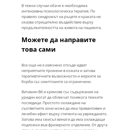
В тежки случаи обаче е необходима
интензивна психологическа терапия. По
правило синдромът на ръцете и краката не
оказва отрицателно въздействие върху
продължителността на живота на пациента.
Можете да направите
това сами
Все още не е изяснено откъде идват
неприятните промени в кожата и затова
терапевтичните възможности и мерките за
борба със симптомите са ограничени.
Витамин В6 и кремове със съдържание на
уридин могат да облекчат понякога тежките
последици. Простото охлаждане на
съответните зони може да има превантивен и
лечебен ефект върху степента на увреждането.
Затова има смисъл винаги да има охлаждащи
подложки във фризерното отделение. От друга