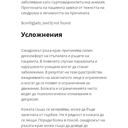
заболяване като сърповидноклетъчна анемия.
Прогнозата на пациента зависи от тежестта на
синдрома и лечимостта на причината.
$config[ads_text3] not found
Усложнения
Синдромът ръка-крак причинява силен
дискомфорт на стъпалата и ръцете на
пациента. В повечето случаи парализата и
нарушеното усещане могат да станат
забележими. В резултат на тези разстройства
ежедневието на засегнатото лице е ограничено
и могат да се появят и ограничения за
движение. Болката и ограниченията често
водят до психологически оплаквания и
депресия.
Кожата също се зачервява, може да бъде
засегната от сърбеж. Не е рядкост и кожата да
се лющи. Поради болка в покой, синдромът на
ръката-крак може също да доведе до