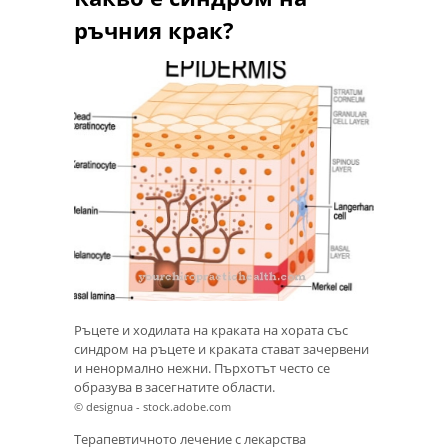
ръчния крак?
Ръцете и ходилата на краката на хората със
синдром на ръцете и краката стават зачервени
и ненормално нежни. Пърхотът често се
образува в засегнатите области.
© designua - stock.adobe.com
Терапевтичното лечение с лекарства