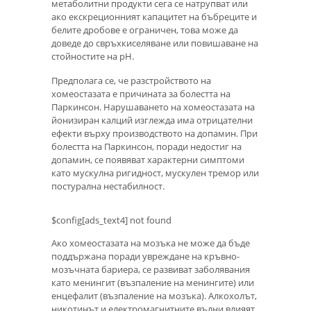
метаболитни продукти сега се натрупват или
ако екскреционният капацитет на бъбреците и
белите дробове е ограничен, това може да
доведе до свръхкиселяване или повишаване на
стойностите на рН.
Предполага се, че разстройството на
хомеостазата е причината за болестта на
Паркинсон. Нарушаването на хомеостазата на
йонизиран калций изглежда има отрицателни
ефекти върху производството на допамин. При
болестта на Паркинсон, поради недостиг на
допамин, се появяват характерни симптоми
като мускулна ригидност, мускулен тремор или
постурална нестабилност.
$config[ads_text4] not found
Ако хомеостазата на мозъка не може да бъде
поддържана поради увреждане на кръвно-
мозъчната бариера, се развиват заболявания
като менингит (възпаление на менингите) или
енцефалит (възпаление на мозъка). Алкохолът,
никотинът и електромагнитните вълни влияят