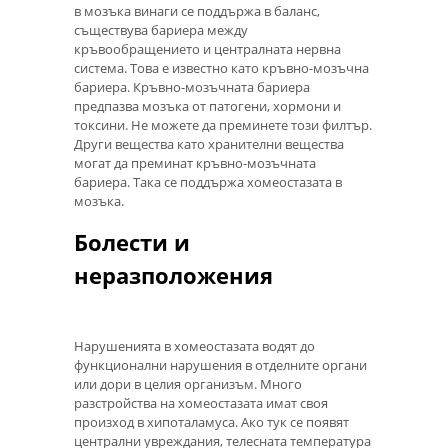
в мозъка винаги се поддържа в баланс,
съществува бариера между
кръвообращението и централната нервна
система. Това е известно като кръвно-мозъчна
бариера. Кръвно-мозъчната бариера
предпазва мозъка от патогени, хормони и
токсини. Не можете да преминете този филтър.
Други вещества като хранителни вещества
могат да преминат кръвно-мозъчната
бариера. Така се поддържа хомеостазата в
мозъка.
Болести и
неразположения
Нарушенията в хомеостазата водят до
функционални нарушения в отделните органи
или дори в целия организъм. Много
разстройства на хомеостазата имат своя
произход в хипоталамуса. Ако тук се появят
централни увреждания, телесната температура