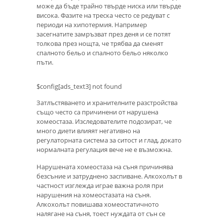
може да бъде трайно твърде ниска или твърде
висока. Фазите на треска често се редуват с
периоди на хипотермия. Например
засегнатите замръзват през деня и се потят
толкова през нощта, че трябва да сменят
спалното бельо и спалното бельо няколко
пъти.
$config[ads_text3] not found
Затлъстяването и хранителните разстройства
също често са причинени от нарушена
хомеостаза. Изследователите подозират, че
много диети влияят негативно на
регулаторната система за ситост и глад, докато
нормалната регулация вече не е възможна.
Нарушената хомеостаза на съня причинява
безсъние и затруднено заспиване. Алкохолът в
частност изглежда играе важна роля при
нарушения на хомеостазата на съня.
Алкохолът повишава хомеостатичното
налягане на съня, тоест нуждата от сън се