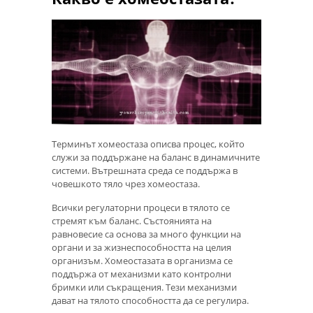
Терминът хомеостаза описва процес, който
служи за поддържане на баланс в динамичните
системи. Вътрешната среда се поддържа в
човешкото тяло чрез хомеостаза.
Всички регулаторни процеси в тялото се
стремят към баланс. Състоянията на
равновесие са основа за много функции на
органи и за жизнеспособността на целия
организъм. Хомеостазата в организма се
поддържа от механизми като контролни
бримки или съкращения. Тези механизми
дават на тялото способността да се регулира.