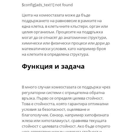
$config[ads_text1] not found
Целта на хомеостазата може да бъде
поддържането на равновесие в рамките на
една клетка, в клетъчните клъстери, орган или
целия организъм. Процесите на поддръжка
могат да се отнасят до анатомични структури,
химически или физически процеси или дори до
математически условия, като например броя
на клетките в определена структура.
Функция и задача
В много случаи хомеостазата се поддържа чрез
регулаторни системи с отрицателна обратна
връзка. Първо се определя целева стойност.
Това е стойността, която гарантира оптимални
условия за безопасност, оцеляване и
благополучие. Сензор, например хипофизната
жлеза или хипоталамусът, сравнява текущата
стойност с целевата стойност. Ако бъде открито
несъответствие между целевата стойност и