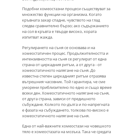
Подобни хомеостазни процеси съществуват за
множество функции на организма. Когато
кръвната захар спадне, чувството на глад
следва сравнително бързо; ако съдържанието
на сол в кръвта е твърде високо, хората
изпитват жажда.
Регулирането на съня се основава и на
хомеостатичен процес. Продължителността и
интензивността на съня се регулират от една
страна от циркадния ритъм, а от друга - от
хомеостатичното налягане на съня. До
известна степен циркадният ритъм отразява
вътрешния часовник. Той гарантира, че сме
уморени приблизително по едно и също време
всеки ден. Хомеостатичното налягане на съня,
от друга страна, зависи от предишното
събуждане. Колкото по-дълга и по-напрегната
е фазата на събуждането, толкова по-високо е
хомеостатичното налягане на съня.
Една от най-важните хомеостази на човешкото
тяло е хомеостазата на мозъка. Така че средата