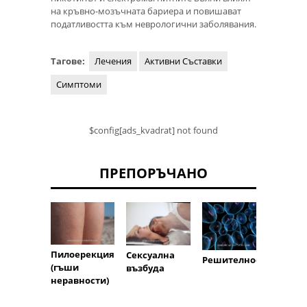
на кръвно-мозъчната бариера и повишават
податливостта към неврологични заболявания.
Тагове:
Лечения
Активни Съставки
Симптоми
$config[ads_kvadrat] not found
ПРЕПОРЪЧАНО
Пилоерекция
Сексуална
Дълго
Решителност
(гъши
възбуда
потен
неравности)