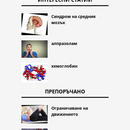
Синдром на средния
мозък
алпразолам
хемоглобин
ПРЕПОРЪЧАНО
Ограничаване на
движението