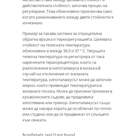
действителната стойност, започва процес на
регулиране. Това обикновено приключва само
когато разминаването между двете стойности е
изчезнало.
Пример за такава система за отрицателна
обратна връзка е терморегулацията. Целевата
стойност на телесната температура
обикновено е между 36,5 и 37 ° C. Текущата
телесна температура се регистрира от така
наречените терморецептори, които са
разположени в хипоталамуса в мозъка.В
случай на отклонения от желаната
температура, хипоталамусът може да започне
мерки, които привеждат температурата в
желаната посока. Може да причини промени в
кръвоносните съдове, да предизвика
изпотяване или тремор. Хипоталамусът също
може да накара хората да се обличат по-топло
или студено или да се придвижат от слънцето
към сянката.
$config[ads_text2] not found