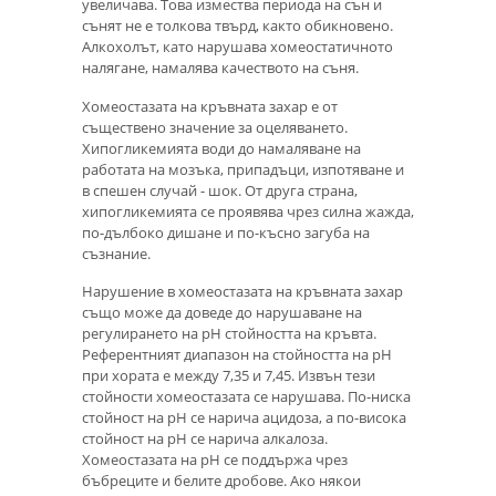
увеличава. Това измества периода на сън и
сънят не е толкова твърд, както обикновено.
Алкохолът, като нарушава хомеостатичното
налягане, намалява качеството на съня.
Хомеостазата на кръвната захар е от
съществено значение за оцеляването.
Хипогликемията води до намаляване на
работата на мозъка, припадъци, изпотяване и
в спешен случай - шок. От друга страна,
хипогликемията се проявява чрез силна жажда,
по-дълбоко дишане и по-късно загуба на
съзнание.
Нарушение в хомеостазата на кръвната захар
също може да доведе до нарушаване на
регулирането на рН стойността на кръвта.
Референтният диапазон на стойността на pH
при хората е между 7,35 и 7,45. Извън тези
стойности хомеостазата се нарушава. По-ниска
стойност на рН се нарича ацидоза, а по-висока
стойност на рН се нарича алкалоза.
Хомеостазата на pH се поддържа чрез
бъбреците и белите дробове. Ако някои