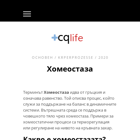
ОСНОВЕН
/
KRPERPROZESSE
/ 2020
Хомеостаза
Терминът
Хомеостаза
идва от гръцкия и
означава равенство. Той описва процес, който
служи за поддържане на баланс в динамичните
системи. Вътрешната среда се поддържа в
човешкото тяло чрез хомеостаза. Примери за
хомеостатични процеси са терморегулация
или регулиране на нивото на кръвната захар.
Какво е хомеостазата?