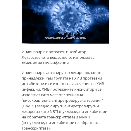
Индинавир е протеазен инхибитор.
Лекарственото вещество се използва за
лечение на HIV инфекции.
Индинавир е антивирусно лекарство, което
принадлежи към групата на ХИВ протеазни
инхибитори и се използва за лечение на ХИВ
инфекции. ХИВ протеазните инхибитори се
използват като част от специална
"високоактивна антиретровирусна терапия"
(HAART) заедно с други антиретровирусни
лекарства като NRTI (нуклеозидни инхибитори
на обратната транскриптаза) и NNRTI
(ненуклеозидни инхибитори на обратната
транскриптаза).