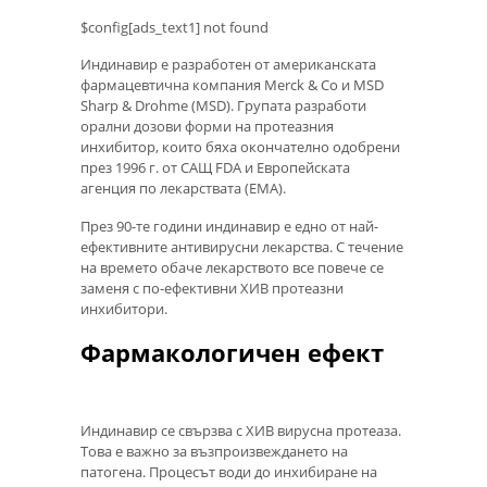
$config[ads_text1] not found
Индинавир е разработен от американската
фармацевтична компания Merck & Co и MSD
Sharp & Drohme (MSD). Групата разработи
орални дозови форми на протеазния
инхибитор, които бяха окончателно одобрени
през 1996 г. от САЩ FDA и Европейската
агенция по лекарствата (EMA).
През 90-те години индинавир е едно от най-
ефективните антивирусни лекарства. С течение
на времето обаче лекарството все повече се
заменя с по-ефективни ХИВ протеазни
инхибитори.
Фармакологичен ефект
Индинавир се свързва с ХИВ вирусна протеаза.
Това е важно за възпроизвеждането на
патогена. Процесът води до инхибиране на