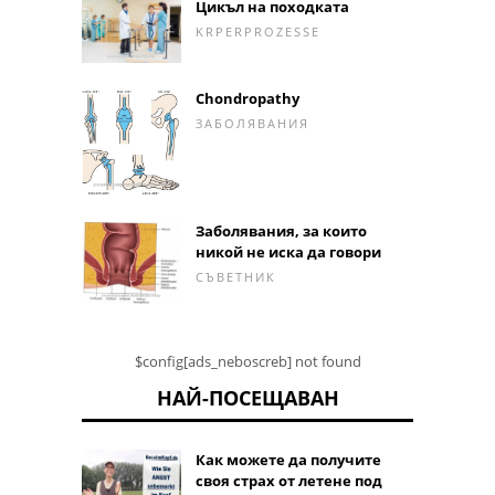
Цикъл на походката
KRPERPROZESSE
Chondropathy
ЗАБОЛЯВАНИЯ
Заболявания, за които
никой не иска да говори
СЪВЕТНИК
$config[ads_neboscreb] not found
НАЙ-ПОСЕЩАВАН
Как можете да получите
своя страх от летене под