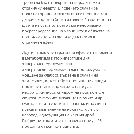
трябва да бъде прекратена поради тежки
странични ефекти. В повечето случаи се
появяват храносмилателни разстройства като
диария, коремна болка и гадене. Развитието на
шията на бик, при което има ненормално
преразпределение на мазнините в областта на
шията, се счита за доста рядък нежелан
страничен ефект.
Други възможни странични ефекти са промени
в метаболизма като хипергликемия,
хиперхолестеролемия или
хипертриглицеридемия, главоболие, умора,
усещане за слабост, кървене в случай на
хемофилия, кожен обрив, повишени липиди,
промени във възприятието на вкуса,
нефротоксичност, синдром на sicca, който е
свързан със сухите лигавици на очите и др.
сухота в устата и кожата, врастнали нокти на
краката, възпаление на нокътното легло,
косопад и дисфункция на черния дроб.
Бъбречните камъни се развиват при до 25
процента от всички пациенти.