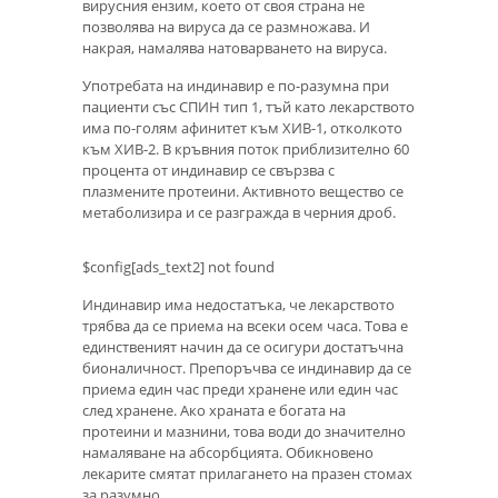
вирусния ензим, което от своя страна не
позволява на вируса да се размножава. И
накрая, намалява натоварването на вируса.
Употребата на индинавир е по-разумна при
пациенти със СПИН тип 1, тъй като лекарството
има по-голям афинитет към ХИВ-1, отколкото
към ХИВ-2. В кръвния поток приблизително 60
процента от индинавир се свързва с
плазмените протеини. Активното вещество се
метаболизира и се разгражда в черния дроб.
$config[ads_text2] not found
Индинавир има недостатъка, че лекарството
трябва да се приема на всеки осем часа. Това е
единственият начин да се осигури достатъчна
бионаличност. Препоръчва се индинавир да се
приема един час преди хранене или един час
след хранене. Ако храната е богата на
протеини и мазнини, това води до значително
намаляване на абсорбцията. Обикновено
лекарите смятат прилагането на празен стомах
за разумно.