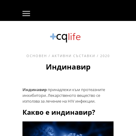
ОСНОВЕН
/
АКТИВНИ СЪСТАВКИ
/ 2020
Индинавир
Индинавир
принадлежи към протеазните
инхибитори. Лекарственото вещество се
използва за лечение на HIV инфекции.
Какво е индинавир?