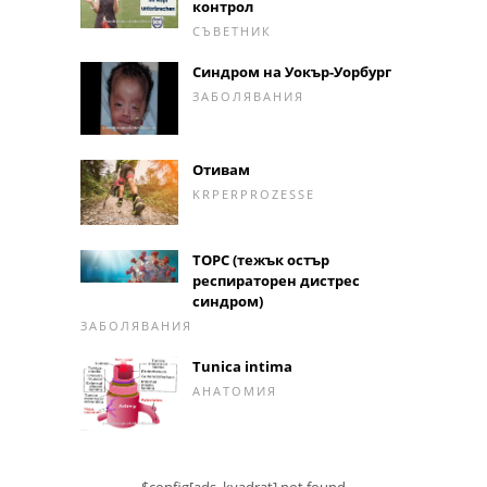
контрол
СЪВЕТНИК
Синдром на Уокър-Уорбург
ЗАБОЛЯВАНИЯ
Отивам
KRPERPROZESSE
ТОРС (тежък остър
респираторен дистрес
синдром)
ЗАБОЛЯВАНИЯ
Tunica intima
АНАТОМИЯ
$config[ads_kvadrat] not found