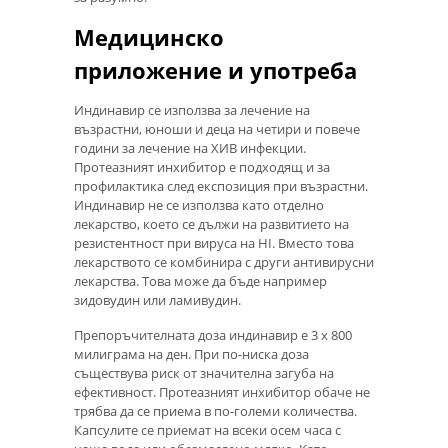
Медицинско
приложение и употреба
Индинавир се използва за лечение на
възрастни, юноши и деца на четири и повече
години за лечение на ХИВ инфекции.
Протеазният инхибитор е подходящ и за
профилактика след експозиция при възрастни.
Индинавир не се използва като отделно
лекарство, което се дължи на развитието на
резистентност при вируса на HI. Вместо това
лекарството се комбинира с други антивирусни
лекарства. Това може да бъде например
зидовудин или ламивудин.
Препоръчителната доза индинавир е 3 х 800
милиграма на ден. При по-ниска доза
съществува риск от значителна загуба на
ефективност. Протеазният инхибитор обаче не
трябва да се приема в по-големи количества.
Капсулите се приемат на всеки осем часа с