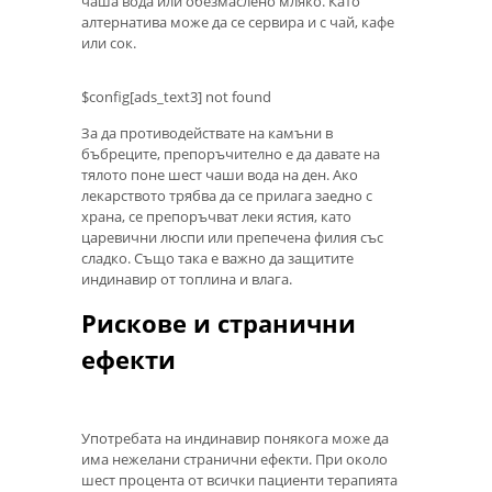
чаша вода или обезмаслено мляко. Като
алтернатива може да се сервира и с чай, кафе
или сок.
$config[ads_text3] not found
За да противодействате на камъни в
бъбреците, препоръчително е да давате на
тялото поне шест чаши вода на ден. Ако
лекарството трябва да се прилага заедно с
храна, се препоръчват леки ястия, като
царевични люспи или препечена филия със
сладко. Също така е важно да защитите
индинавир от топлина и влага.
Рискове и странични
ефекти
Употребата на индинавир понякога може да
има нежелани странични ефекти. При около
шест процента от всички пациенти терапията