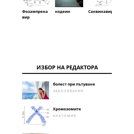
Предн
кодеин
Фозампрена
Саквинавир
вир
ИЗБОР НА РЕДАКТОРА
болест при пътуване
ЗАБОЛЯВАНИЯ
Хромозомите
АНАТОМИЯ