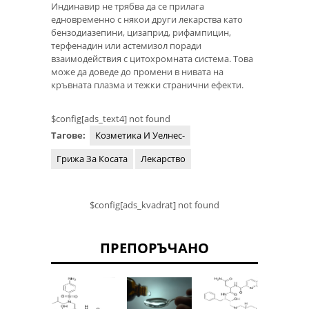
Индинавир не трябва да се прилага
едновременно с някои други лекарства като
бензодиазепини, цизаприд, рифампицин,
терфенадин или астемизол поради
взаимодействия с цитохромната система. Това
може да доведе до промени в нивата на
кръвната плазма и тежки странични ефекти.
$config[ads_text4] not found
Тагове:
Козметика И Уелнес-
Грижа За Косата
Лекарство
$config[ads_kvadrat] not found
ПРЕПОРЪЧАНО