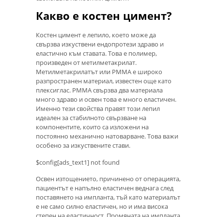
Какво е костен цимент?
Костен цимент е лепило, което може да
свързва изкуствени ендопротези здраво и
еластично към ставата. Това е полимер,
произведен от метилметакрилат.
Метилметакрилатът или PMMA е широко
разпространен материал, известен още като
плексиглас. PMMA свързва два материала
много здраво и освен това е много еластичен.
Именно тези свойства правят този лепил
идеален за стабилното свързване на
компонентите, които са изложени на
постоянно механично натоварване. Това важи
особено за изкуствените стави.
$config[ads_text1] not found
Освен изтощението, причинено от операцията,
пациентът е напълно еластичен веднага след
поставянето на импланта, тъй като материалът
е не само силно еластичен, но и има висока
степен на еластичност. Промяната на импланта