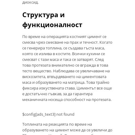
диоксид.
Структура и
функционалност
По време на операцията костният цимент се
смесва чрез смесване на прах и течност. Когато
се генерира топлина, се създава гъста маса,
която се излива в костите. Всички кухини се
смесват с тази маса и така се затварят. След
това протезата внимателно се вгражда в това
тесто вещество. Наблюдава се увеличаване на
вискозитета, втвърдяването на циментовата
маса и образуването на матрица. Това трайно
фиксира изкуствената става. Циментът все още
е достатъчно гъвкав, за да гарантира
механичната носеща способност на протезата.
$config[ads_text3] not found
Топлината на реакцията по време на
образуването на цимент може да се увеличи до