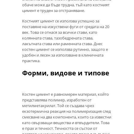
обаче може да бъде трудна, тъй като костният
цимент е труден за отстраняване.
Костният цимент се използва успешно за
поставяне на изкуствени фуги от средата на 20
век. Това се отнася за всички стави, като
колянната става, тазобедрената става,
лакътната става или раменната става. Днес
костен цимент се използва рутинно, защото е
удобен и лесен за използване в клиничната
практика.
Форми, видове и типове
Костен цимент е равномерен материал, който
представлява полимер, изработен от
метилметакрилат. Той се създава чрез
екзотермична реакция на полимеризация след
смесване на два компонента, които са известни
като свързващи вещества и втвърдители. Това
е прах и течност. Течността се състои от
разтвор на мономера, докато прахът съдържа