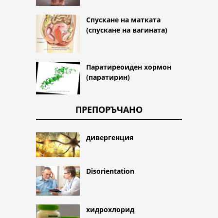
Спускане на матката
(спускане на вагината)
Паратиреоиден хормон
(паратирин)
ПРЕПОРЪЧАНО
дивергенция
Disorientation
хидрохлорид