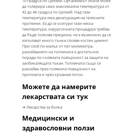
70 градуса по Целзий. Организмът обаче може
да толерира само максимална температура от
42 до 46 градуса по Целзий. Над тази
температура има денатурация на телесните
протеини. За да се осигури тази ниска
температура, хирургичната процедура трябва
да бъде толкова прецизна, че е възможно да се
използват много тънки слоеве костен цимент.
При слой по-малък от пет милиметра,
разсейването на топлината е достатъчно
поради по-голямата повърхност за защита на
заобикалящата тъкан. Топлината също се
разсейва през голямата повърхност на
протезата и чрез кръвния поток.
Можете да намерите
лекарствата си тук
➔ Лекарства за болка
Медицински и
здравословни ползи