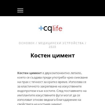
ОСНОВЕН
/
МЕДИЦИНСКИ УСТРОЙСТВА
/
2020
Костен цимент
Костен цимент
е двукомпонентно лепило,
което се създава преди употреба чрез смесване
на прах с течност за кратко време. Използва се
за еластичното закрепване на изкуствените
ендопротези към костите. След поставянето на
имплантите изкуствените фуги могат да се
използват отново веднага благодарение на
свойствата на костния цимент.