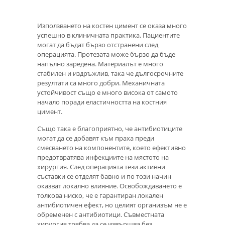
Използването на костен цимент се оказа много
успешно в клиничната практика. Пациентите
могат да бъдат бързо отстранени след
операцията. Протезата може бързо да бъде
напълно заредена. Материалът е много
стабилен и издръжлив, така че дългосрочните
резултати са много добри. Механичната
устойчивост също е много висока от самото
начало поради еластичността на костния
цимент.
Също така е благоприятно, че антибиотиците
могат да се добавят към праха преди
смесването на компонентите, което ефективно
предотвратява инфекциите на мястото на
хирургия. След операцията тези активни
съставки се отделят бавно и по този начин
оказват локално влияние. Освобождаването е
толкова ниско, че е гарантиран локален
антибиотичен ефект, но целият организъм не е
обременен с антибиотици. Съвместната
хирургия трябва да се извършва без