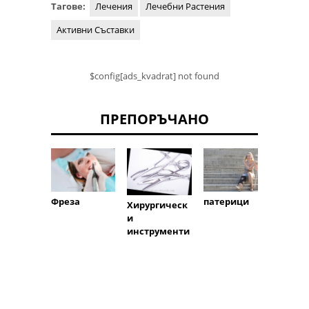
Тагове:
Лечения
Лечебни Растения
Активни Съставки
$config[ads_kvadrat] not found
ПРЕПОРЪЧАНО
Фреза
патерици
Стома
Хирургическ
чни
и
инстр
инструменти