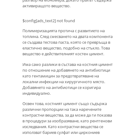
активиращото вещество.
$config[ads_text2] not found
Полимеризацията протича с развитието на
топлина. След смесването на двата компонента
се създава тестова паста, която се превръща в
еластично вещество, подобно на стъкло. Това
вещество е действителният костен цимент.
Има само разлики в състава на костния цимент
по отношение на добавянето на антибиотици
като гентамицин за предотвратяване на
локални инфекции на хирургичното място.
Добавянето на антибиотици се коригира
индивидуално.
Освен това, костният цимент също съдържа
различни пропорции на така наречените
контрастни вещества, за да може да ги показва
в процедури за изобразяване, като рентгенови
изследвания. Като контрастни вещества се
използват бариев сулфат или циркониев