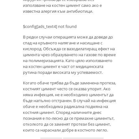
използване на костен цимент само ако е
известна алергия към антибиотици.
$config[ads_text4] not found
В редки случаи операцията може да доведе до
спад на кръвното налягане и насищане с
кислород. Обсъжда се вазодилатиращ ефект на
цимента чрез образуването на газове по време
на полимеризацията. Като цяло използването
на костен цимент е част от медицинската
рутина поради високата му успеваемост.
Когато обаче трябва да бъде заменена протеза,
костният цимент често се оказва упорит. Ако
няма инфекция, не е необходимо циментът да
бъде напълно отстранен. В случай на инфекция
обаче е необходима радикална подмяна на
костния цимент. Според наличните днес
познания е по-лесно да се премахне циментът,
отколкото да се заменят протези без цимент,
които са нараснали добре в костното легло.