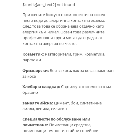
$config[ads_text2] not found
При жените бижуто с компоненти на никел
често води до алергична контактна екзема.
След това това се обозначава отделно като
алергия към никел. Освен това различните
професионални групи могат да страдат от
контактна алергия по-често.
Козметик:
Разтворители, грим, козметика,
парфюми
Фризьорски:
Боя за коса, лак за коса, шампоан
за коса
Хлебар и сладкар:
Свръхчувствителност към
брашно
занаятчийска:
Цимент, бои, синтетична
смола, лепила, силикон
Специалисти по обслужване или
почистване:
Почистващи средства,
почистващи течности, стайни спрейове