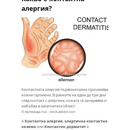
алергия?
Контактната алергия първоначално причинява
кожни промени. В рамките на един до три дни
след контакт с алергена, кожата се зачервява и
набъбва в засегнатата област.
© Артемида-пси - stock.adobe.com
А
Контактна алергия
,
алергична контактна
екзема
или
Контактен дерматит
е