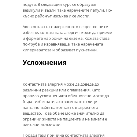
подута. В следващия курс се образуват
везикули и възли, така наречените папули. По-
късно районът изсъхва и се люспи.
Ако контактът с алергенното вещество не се
избегне, контактната алергия може да приеме
и формата на хронична екзема. Кожата става
по-груба и изравняваща, така наречената
хиперкератоза и образуват пукнатини.
Усложнения
Контактната алергия може да доведе до
различни реакции или оплаквания. Като
правило усложненията обикновено могат да
бъдат избегнати, ако засегнатото лице
напълно избягва контакт с въпросното
вещество. Това обаче може значително да
ограничи живота на пациента и не винаги е
напълно възможно.
Поради тази причина контактната алергия