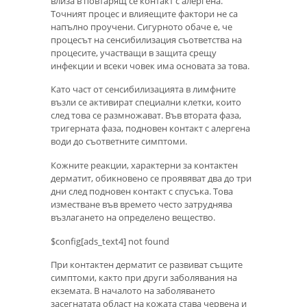
влиза в повтарящ се контакт с алергена.
Точният процес и влияещите фактори не са
напълно проучени. Сигурното обаче е, че
процесът на сенсибилизация съответства на
процесите, участващи в защита срещу
инфекции и всеки човек има основата за това.
Като част от сенсибилизацията в лимфните
възли се активират специални клетки, които
след това се размножават. Във втората фаза,
тригерната фаза, подновен контакт с алергена
води до съответните симптоми.
Кожните реакции, характерни за контактен
дерматит, обикновено се проявяват два до три
дни след подновен контакт с спусъка. Това
изместване във времето често затруднява
възлагането на определено вещество.
$config[ads_text4] not found
При контактен дерматит се развиват същите
симптоми, както при други заболявания на
екземата. В началото на заболяването
засегнатата област на кожата става червена и