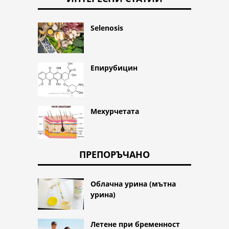
Selenosis
Епирубицин
Мехурчетата
ПРЕПОРЪЧАНО
Облачна урина (мътна
урина)
Летене при бременност