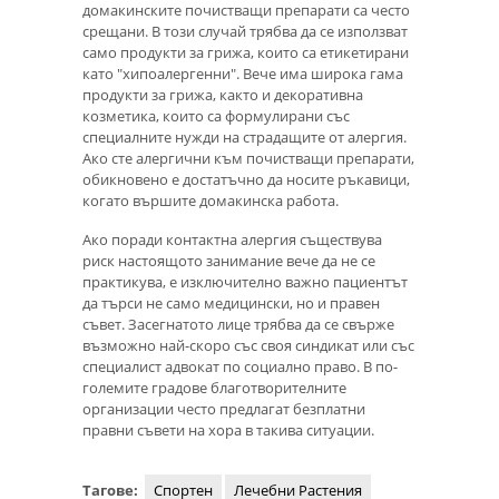
домакинските почистващи препарати са често
срещани. В този случай трябва да се използват
само продукти за грижа, които са етикетирани
като "хипоалергенни". Вече има широка гама
продукти за грижа, както и декоративна
козметика, които са формулирани със
специалните нужди на страдащите от алергия.
Ако сте алергични към почистващи препарати,
обикновено е достатъчно да носите ръкавици,
когато вършите домакинска работа.
Ако поради контактна алергия съществува
риск настоящото занимание вече да не се
практикува, е изключително важно пациентът
да търси не само медицински, но и правен
съвет. Засегнатото лице трябва да се свърже
възможно най-скоро със своя синдикат или със
специалист адвокат по социално право. В по-
големите градове благотворителните
организации често предлагат безплатни
правни съвети на хора в такива ситуации.
Тагове:
Спортен
Лечебни Растения