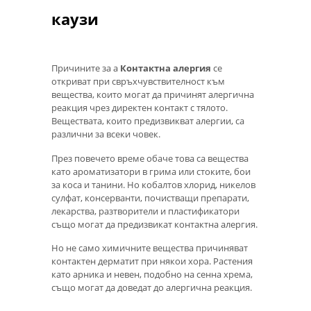
каузи
Причините за а
Контактна алергия
се
откриват при свръхчувствителност към
вещества, които могат да причинят алергична
реакция чрез директен контакт с тялото.
Веществата, които предизвикват алергии, са
различни за всеки човек.
През повечето време обаче това са вещества
като ароматизатори в грима или стоките, бои
за коса и танини. Но кобалтов хлорид, никелов
сулфат, консерванти, почистващи препарати,
лекарства, разтворители и пластификатори
също могат да предизвикат контактна алергия.
Но не само химичните вещества причиняват
контактен дерматит при някои хора. Растения
като арника и невен, подобно на сенна хрема,
също могат да доведат до алергична реакция.