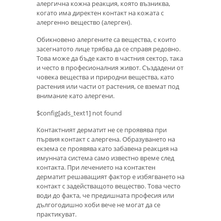
алергична кожна реакция, която възниква,
когато има директен контакт на кожата с
алергенно вещество (алерген).
Обикновено алергените са вещества, с които
засегнатото лице трябва да се справя редовно.
Това може да бъде както в частния сектор, така
и често в професионалния живот. Създадени от
човека вещества и природни вещества, като
растения или части от растения, се вземат под
внимание като алергени.
$config[ads_text1] not found
Контактният дерматит не се проявява при
първия контакт с алергена. Образуването на
екзема се проявява като забавена реакция на
имунната система само известно време след
контакта. При лечението на контактен
дерматит решаващият фактор е избягването на
контакт с задействащото вещество. Това често
води до факта, че предишната професия или
дългогодишно хоби вече не могат да се
практикуват.