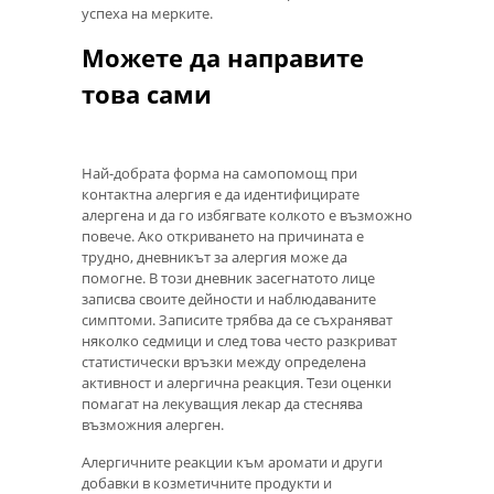
успеха на мерките.
Можете да направите
това сами
Най-добрата форма на самопомощ при
контактна алергия е да идентифицирате
алергена и да го избягвате колкото е възможно
повече. Ако откриването на причината е
трудно, дневникът за алергия може да
помогне. В този дневник засегнатото лице
записва своите дейности и наблюдаваните
симптоми. Записите трябва да се съхраняват
няколко седмици и след това често разкриват
статистически връзки между определена
активност и алергична реакция. Тези оценки
помагат на лекуващия лекар да стеснява
възможния алерген.
Алергичните реакции към аромати и други
добавки в козметичните продукти и