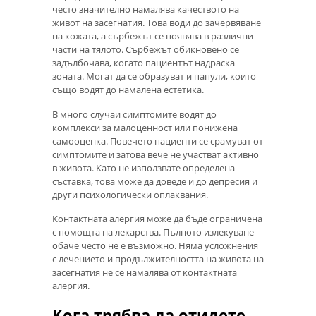
често значително намалява качеството на
живот на засегнатия. Това води до зачервяване
на кожата, а сърбежът се появява в различни
части на тялото. Сърбежът обикновено се
задълбочава, когато пациентът надраска
зоната. Могат да се образуват и папули, които
също водят до намалена естетика.
В много случаи симптомите водят до
комплекси за малоценност или понижена
самооценка. Повечето пациенти се срамуват от
симптомите и затова вече не участват активно
в живота. Като не използвате определена
съставка, това може да доведе и до депресия и
други психологически оплаквания.
Контактната алергия може да бъде ограничена
с помощта на лекарства. Пълното излекуване
обаче често не е възможно. Няма усложнения
с лечението и продължителността на живота на
засегнатия не се намалява от контактната
алергия.
Кога трябва да отидете