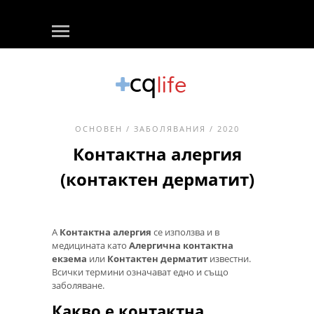
ОСНОВЕН
/
ЗАБОЛЯВАНИЯ
/ 2020
Контактна алергия
(контактен дерматит)
А
Контактна алергия
се използва и в
медицината като
Алергична контактна
екзема
или
Контактен дерматит
известни.
Всички термини означават едно и също
заболяване.
Какво е контактна