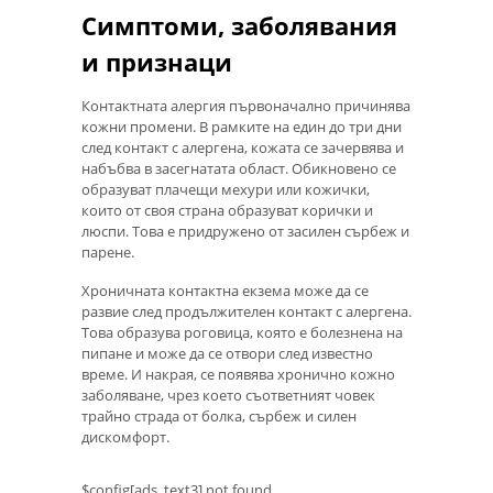
Симптоми, заболявания
и признаци
Контактната алергия първоначално причинява
кожни промени. В рамките на един до три дни
след контакт с алергена, кожата се зачервява и
набъбва в засегнатата област. Обикновено се
образуват плачещи мехури или кожички,
които от своя страна образуват корички и
люспи. Това е придружено от засилен сърбеж и
парене.
Хроничната контактна екзема може да се
развие след продължителен контакт с алергена.
Това образува роговица, която е болезнена на
пипане и може да се отвори след известно
време. И накрая, се появява хронично кожно
заболяване, чрез което съответният човек
трайно страда от болка, сърбеж и силен
дискомфорт.
$config[ads_text3] not found