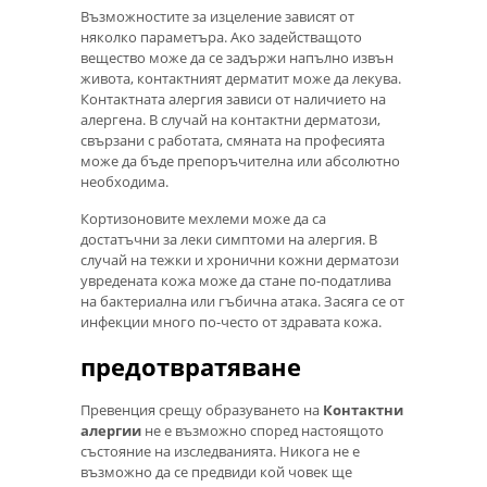
Възможностите за изцеление зависят от
няколко параметъра. Ако задействащото
вещество може да се задържи напълно извън
живота, контактният дерматит може да лекува.
Контактната алергия зависи от наличието на
алергена. В случай на контактни дерматози,
свързани с работата, смяната на професията
може да бъде препоръчителна или абсолютно
необходима.
Кортизоновите мехлеми може да са
достатъчни за леки симптоми на алергия. В
случай на тежки и хронични кожни дерматози
увредената кожа може да стане по-податлива
на бактериална или гъбична атака. Засяга се от
инфекции много по-често от здравата кожа.
предотвратяване
Превенция срещу образуването на
Контактни
алергии
не е възможно според настоящото
състояние на изследванията. Никога не е
възможно да се предвиди кой човек ще