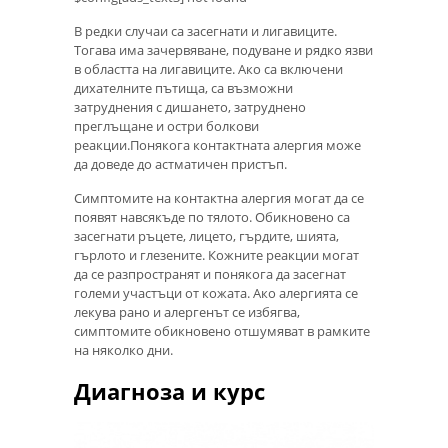
В редки случаи са засегнати и лигавиците.
Тогава има зачервяване, подуване и рядко язви
в областта на лигавиците. Ако са включени
дихателните пътища, са възможни
затруднения с дишането, затруднено
преглъщане и остри болкови
реакции.Понякога контактната алергия може
да доведе до астматичен пристъп.
Симптомите на контактна алергия могат да се
появят навсякъде по тялото. Обикновено са
засегнати ръцете, лицето, гърдите, шията,
гърлото и глезените. Кожните реакции могат
да се разпространят и понякога да засегнат
големи участъци от кожата. Ако алергията се
лекува рано и алергенът се избягва,
симптомите обикновено отшумяват в рамките
на няколко дни.
Диагноза и курс