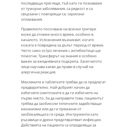
последващи прегледи, тъй като ги познаваме
от туморни заболявания, са рядкост и са
свързани с повтарящи се, сериозни
оплаквания.
Правилното посочване на всички тригери
може да отнеме много време, особено в
началото. Усложнения възникват, когато
кожата е повредена за дълъг период от време.
Често само остро лечение с антибиотици ще
помогне. Трансферът на знания е особено
важен за ежедневната подкрепа. Засегнатото
лице научава какво да прави в случай на
алергична реакция.
Мехлемите и таблетките трябва да се предлагат
предварително. Най-добрият начин да
избегнете симптомите е да ги избегнете на
първо място. За да направите това, пациентът
трябва да заобиколи типичните задействащи
механизми или да ги премахне от
заобикалящата ги среда. Инструменти като
ръкавици и дрехи предотвратяват инфекции.
Действията на пациента са определящи за