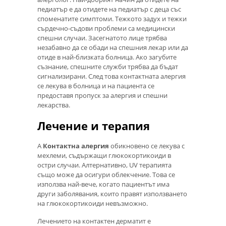
педиатър е да отидете на педиатър с деца със
споменатите симптоми. Тежкото задух и тежки
сърдечно-съдови проблеми са медицински
спешни случаи. Засегнатото лице трябва
незабавно да се обади на спешния лекар или да
отиде в най-близката болница. Ако загубите
съзнание, спешните служби трябва да бъдат
сигнализирани. След това контактната алергия
се лекува в болница и на пациента се
предоставя пропуск за алергия и спешни
лекарства.
Лечение и терапия
А
Контактна алергия
обикновено се лекува с
мехлеми, съдържащи глюкокортикоиди в
остри случаи. Алтернативно, UV терапията
също може да осигури облекчение. Това се
използва най-вече, когато пациентът има
други заболявания, които правят използването
на глюкокортикоиди невъзможно.
Лечението на контактен дерматит е