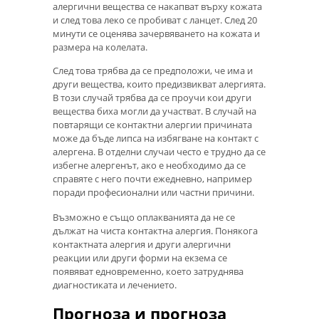
алергични вещества се накапват върху кожата
и след това леко се пробиват с ланцет. След 20
минути се оценява зачервяването на кожата и
размера на колелата.
След това трябва да се предположи, че има и
други вещества, които предизвикват алергията.
В този случай трябва да се проучи кои други
вещества биха могли да участват. В случай на
повтарящи се контактни алергии причината
може да бъде липса на избягване на контакт с
алергена. В отделни случаи често е трудно да се
избегне алергенът, ако е необходимо да се
справяте с него почти ежедневно, например
поради професионални или частни причини.
Възможно е също оплакванията да не се
дължат на чиста контактна алергия. Понякога
контактната алергия и други алергични
реакции или други форми на екзема се
появяват едновременно, което затруднява
диагностиката и лечението.
Прогноза и прогноза