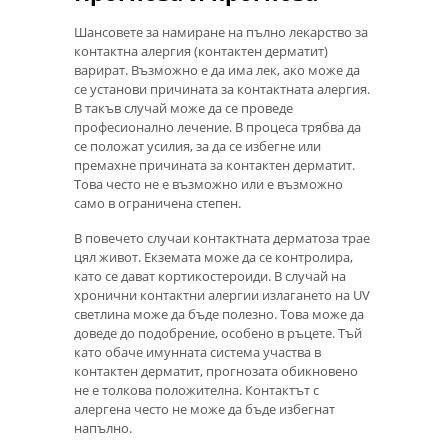
Шансовете за намиране на пълно лекарство за
контактна алергия (контактен дерматит)
варират. Възможно е да има лек, ако може да
се установи причината за контактната алергия.
В такъв случай може да се проведе
професионално лечение. В процеса трябва да
се положат усилия, за да се избегне или
премахне причината за контактен дерматит.
Това често не е възможно или е възможно
само в ограничена степен.
В повечето случаи контактната дерматоза трае
цял живот. Екземата може да се контролира,
като се дават кортикостероиди. В случай на
хронични контактни алергии излагането на UV
светлина може да бъде полезно. Това може да
доведе до подобрение, особено в ръцете. Тъй
като обаче имунната система участва в
контактен дерматит, прогнозата обикновено
не е толкова положителна. Контактът с
алергена често не може да бъде избегнат
напълно.