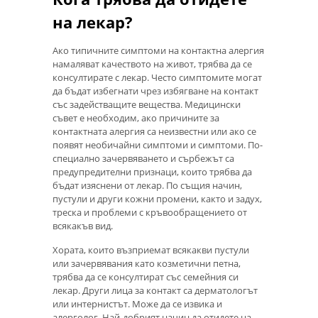
на лекар?
Ако типичните симптоми на контактна алергия
намаляват качеството на живот, трябва да се
консултирате с лекар. Често симптомите могат
да бъдат избегнати чрез избягване на контакт
със задействащите вещества. Медицински
съвет е необходим, ако причините за
контактната алергия са неизвестни или ако се
появят необичайни симптоми и симптоми. По-
специално зачервяването и сърбежът са
предупредителни признаци, които трябва да
бъдат изяснени от лекар. По същия начин,
пустули и други кожни промени, както и задух,
треска и проблеми с кръвообращението от
всякакъв вид.
Хората, които възприемат всякакви пустули
или зачервявания като козметични петна,
трябва да се консултират със семейния си
лекар. Други лица за контакт са дерматологът
или интернистът. Може да се извика и
алерголог. Най-добрият начин да отидете на