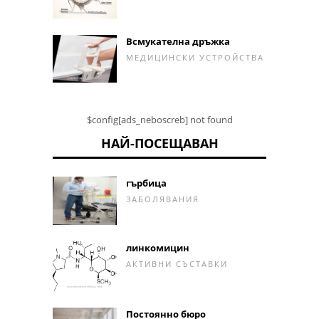
Всмукателна дръжка
МЕДИЦИНСКИ УСТРОЙСТВА
$config[ads_neboscreb] not found
НАЙ-ПОСЕЩАВАН
гърбица
ЗАБОЛЯВАНИЯ
линкомицин
АКТИВНИ СЪСТАВКИ
Постоянно бюро