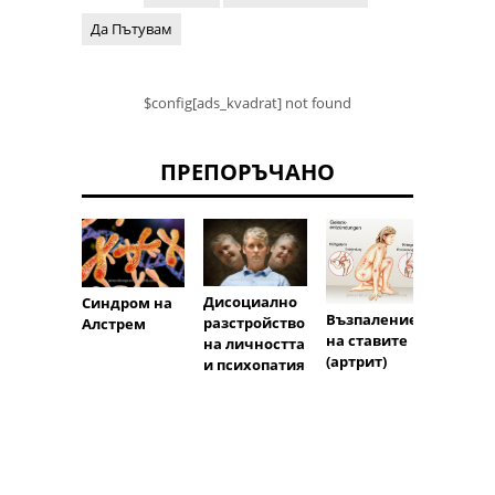
Да Пътувам
$config[ads_kvadrat] not found
ПРЕПОРЪЧАНО
Дисоциално
Синдром на
Възпаление
разстройство
Алстрем
атакс
на ставите
на личността
(артрит)
и психопатия