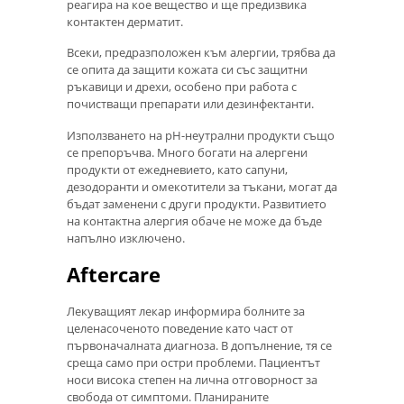
реагира на кое вещество и ще предизвика
контактен дерматит.
Всеки, предразположен към алергии, трябва да
се опита да защити кожата си със защитни
ръкавици и дрехи, особено при работа с
почистващи препарати или дезинфектанти.
Използването на pH-неутрални продукти също
се препоръчва. Много богати на алергени
продукти от ежедневието, като сапуни,
дезодоранти и омекотители за тъкани, могат да
бъдат заменени с други продукти. Развитието
на контактна алергия обаче не може да бъде
напълно изключено.
Aftercare
Лекуващият лекар информира болните за
целенасоченото поведение като част от
първоначалната диагноза. В допълнение, тя се
среща само при остри проблеми. Пациентът
носи висока степен на лична отговорност за
свобода от симптоми. Планираните