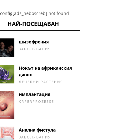
config[ads_neboscreb] not found
НАЙ-ПОСЕЩАВАН
шизофрения
ЗАБОЛЯВАНИЯ
Нокът на африканския
дявол
ЛЕЧЕБНИ РАСТЕНИЯ
имплантация
KRPERPROZESSE
Анална фистула
ЗАБОЛЯВАНИЯ