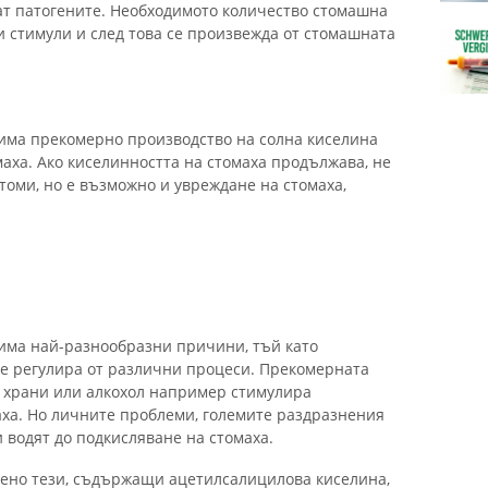
т патогените. Необходимото количество стомашна
и стимули и след това се произвежда от стомашната
, има прекомерно производство на солна киселина
аха. Ако киселинността на стомаха продължава, не
томи, но е възможно и увреждане на стомаха,
има най-разнообразни причини, тъй като
се регулира от различни процеси. Прекомерната
и храни или алкохол например стимулира
аха. Но личните проблеми, големите раздразнения
 водят до подкисляване на стомаха.
обено тези, съдържащи ацетилсалицилова киселина,