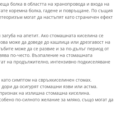
еща болка в областта на хранопровода и входа на
тате коремна болка, гадене и повръщане. По същия
етеоризъм могат да настъпят като страничен ефект
 загуба на апетит. Ако стомашната киселина се
ова може да доведе до кашлица или дрезгавост на
ъбите може да се развие и за по-дълъг период от
вява по-често. Възпаление на стомашната
лтат на продължително, интензивно подкиселяване
 като симптом на свръхкиселинен стомах.
 дори да осигурят стомашни язви или астма.
 признак на излишна стомашна киселина.
обено по-силното желание за мляко, също могат да