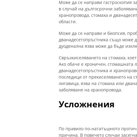
Може да се направи гастроскопия з
в случай на дългосрочни заболявани
хранопровода, стомаха и дванадесет
области.
Може да се направи и биопсия, про
дванадесетопръстника също може да
дуоденална язва може да бъде изкл
Свръхкиселяването на стомаха, кое
Ако обаче е хроничен, стомашната л
дванадесетопръстника и хранопров
последици от прекиселяването на с
лигавица, язва на стомаха или дван
заболяване на хранопровода.
Усложнения
По правило по-нататъшното протича
причина. В повечето случаи засегна