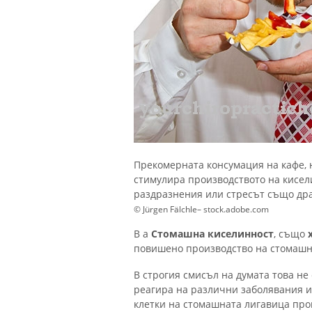
Прекомерната консумация на кафе, 
стимулира производството на кисел
раздразнения или стресът също дра
© Jürgen Fälchle– stock.adobe.com
В a
Стомашна киселинност
, също
повишено производство на стомашн
В строгия смисъл на думата това не 
реагира на различни заболявания и
клетки на стомашната лигавица про