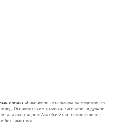
иселинност
обикновено се основава на медицинска
еглед. Основните симптоми са: киселини, подуване
ене или повръщане. Ако обаче състоянието вече е
ти без симптоми.