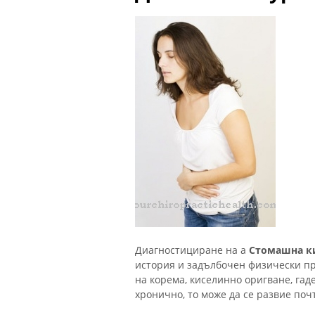
Диагностициране на a
Стомашна к
история и задълбочен физически пр
на корема, киселинно оригване, гад
хронично, то може да се развие поч