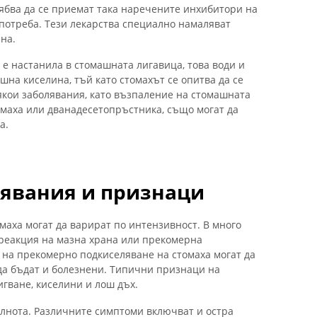
ябва да се приемат така наречените инхибитори на
потреба. Тези лекарства специално намаляват
на.
се е настанила в стомашната лигавица, това води и
на киселина, тъй като стомахът се опитва да се
Някои заболявания, като възпаление на стомашната
омаха или дванадесетопръстника, също могат да
а.
явания и признаци
маха могат да варират по интензивност. В много
реакция на мазна храна или прекомерна
 на прекомерно подкиселяване на стомаха могат да
 да бъдат и болезнени. Типични признаци на
гване, киселини и лош дъх.
ълнота. Различните симптоми включват и остра