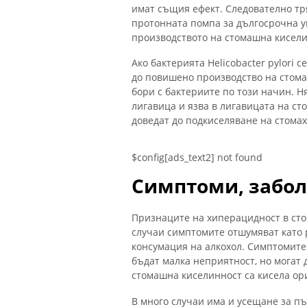
имат същия ефект. Следователно тр
протонната помпа за дългосрочна у
производството на стомашна кисели
Ако бактерията Helicobacter pylori 
до повишено производство на стомаш
бори с бактериите по този начин. 
лигавица и язва в лигавицата на ст
доведат до подкиселяване на стомах
$config[ads_text2] not found
Симптоми, забол
Признаците на хиперацидност в сто
случаи симптомите отшумяват като 
консумация на алкохол. Симптомите
бъдат малка неприятност, но могат
стомашна киселинност са кисела ори
В много случаи има и усещане за п