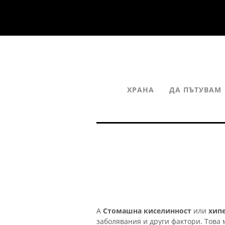
ХРАНА
ДА ПЪТУВАМ
А
Стомашна киселинност
или
хип
заболявания и други фактори. Това 