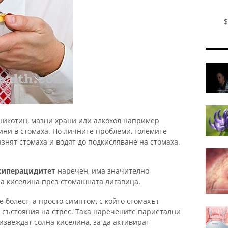
$
никотин, мазни храни или алкохол например
ини в стомаха. Но личните проблеми, големите
знят стомаха и водят до подкисляване на стомаха.
хиперацидитет
наречен, има значително
а киселина през стомашната лигавица.
е болест, а просто симптом, с който стомахът
 състояния на стрес. Така наречените париетални
извеждат солна киселина, за да активират