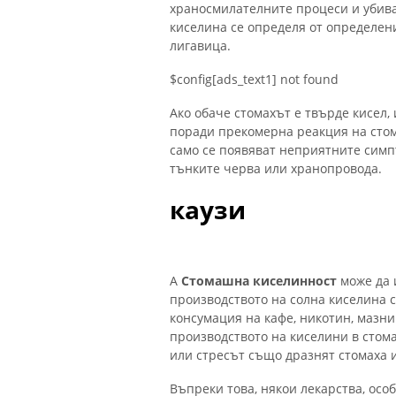
храносмилателните процеси и убива
киселина се определя от определен
лигавица.
$config[ads_text1] not found
Ако обаче стомахът е твърде кисел
поради прекомерна реакция на стом
само се появяват неприятните симп
тънките черва или хранопровода.
каузи
А
Стомашна киселинност
може да 
производството на солна киселина 
консумация на кафе, никотин, мазн
производството на киселини в стом
или стресът също дразнят стомаха и
Въпреки това, някои лекарства, ос