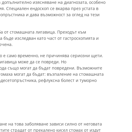
а допълнително изясняване на диагнозата, особено
я. Специален ендоскоп се вкарва през устата в
опръстника и дава възможност за оглед на тези
ба от стомашната лигавица. Преходът към
 бъде изследван като част от гастроскопията и
ючена.
то е само временно, не причинява сериозни щети.
игавица може да се повреди. Но
ода също могат да бъдат повредени. Възможните
томаха могат да бъдат: възпаление на стомашната
адесетопръстника, рефлуксна болест и туморно
не на това заболяване зависи силно от неговата
тите страдат от прекалено кисел стомах от издут