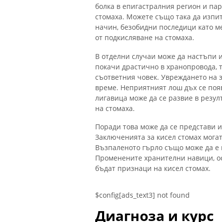
болка в епигастралния регион и пар
стомаха. Можете също така да изпи
начин, безобидни последици като м
от подкисляване на стомаха.
В отделни случаи може да настъпи и
покачи драстично в хранопровода, т
съответния човек. Увреждането на з
време. Неприятният лош дъх се поя
лигавица може да се развие в резу
на стомаха.
Поради това може да се представи и
Заключенията за кисел стомах могат
Възпаленото гърло също може да е
Променените хранителни навици, ос
бъдат признаци на кисел стомах.
$config[ads_text3] not found
Диагноза и курс