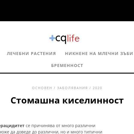
ЛЕЧЕБНИ РАСТЕНИЯ
НИКНЕНЕ НА МЛЕЧНИ ЗЪБИ
БРЕМЕННОСТ
ОСНОВЕН
/
ЗАБОЛЯВАНИЯ
/ 2020
Стомашна киселинност
ерацидитет
се причинява от много различни
може да доведе до различни, но и много типични