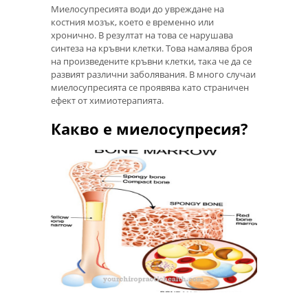
Миелосупресията води до увреждане на
костния мозък, което е временно или
хронично. В резултат на това се нарушава
синтеза на кръвни клетки. Това намалява броя
на произведените кръвни клетки, така че да се
развият различни заболявания. В много случаи
миелосупресията се проявява като страничен
ефект от химиотерапията.
Какво е миелосупресия?