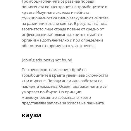
Тромбоцитопенията се развива поради
понижената концентрация на тромбоцитите в
кръвта. Имунната система и нейната
функционалност са силно атакувани от липсата
на различни кръвни клетки. В резултат на това
засегнатото лице страда повече от средно от
инфекциозни заболявания, които отслабват
организма допълнително и при определени
обстоятелства причиняват усложнения.
$config[ads_text2] not found
По-специално, намаленият брой на
тромбоцитите в кръвта увеличава склонността
към кървене. Поради анемията работата на
пациента намалява. Освен това засегнатите се
уморяват по-бързо. По принцип
миелосупресията е заболяване, което
представлява заплаха за живота на пациента.
каузи