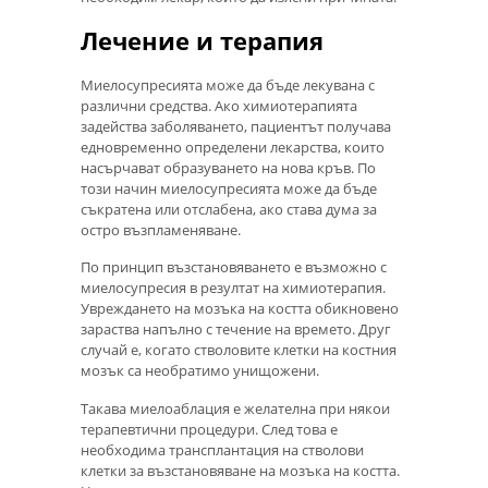
Лечение и терапия
Миелосупресията може да бъде лекувана с
различни средства. Ако химиотерапията
задейства заболяването, пациентът получава
едновременно определени лекарства, които
насърчават образуването на нова кръв. По
този начин миелосупресията може да бъде
съкратена или отслабена, ако става дума за
остро възпламеняване.
По принцип възстановяването е възможно с
миелосупресия в резултат на химиотерапия.
Увреждането на мозъка на костта обикновено
зараства напълно с течение на времето. Друг
случай е, когато стволовите клетки на костния
мозък са необратимо унищожени.
Такава миелоаблация е желателна при някои
терапевтични процедури. След това е
необходима трансплантация на стволови
клетки за възстановяване на мозъка на костта.