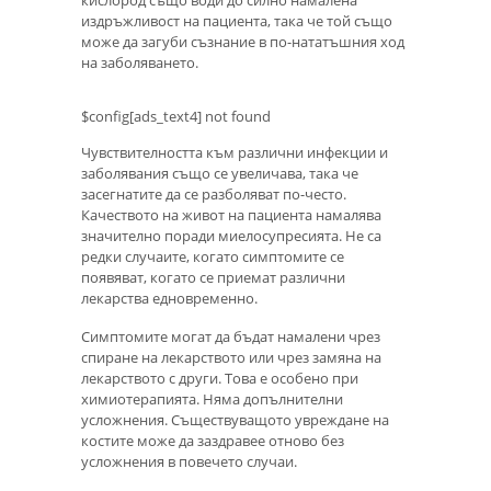
издръжливост на пациента, така че той също
може да загуби съзнание в по-нататъшния ход
на заболяването.
$config[ads_text4] not found
Чувствителността към различни инфекции и
заболявания също се увеличава, така че
засегнатите да се разболяват по-често.
Качеството на живот на пациента намалява
значително поради миелосупресията. Не са
редки случаите, когато симптомите се
появяват, когато се приемат различни
лекарства едновременно.
Симптомите могат да бъдат намалени чрез
спиране на лекарството или чрез замяна на
лекарството с други. Това е особено при
химиотерапията. Няма допълнителни
усложнения. Съществуващото увреждане на
костите може да заздравее отново без
усложнения в повечето случаи.