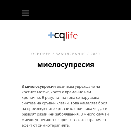
ОСНОВЕН
/
ЗАБОЛЯВАНИЯ
/ 2020
миелосупресия
В
миелосупресия
възниква увреждане на
костния мозък, което е временно или
хронично. В резултат на това се нарушава
синтеза на кръвни клетки. Това намалява броя
на произведените кръвни клетки, така че да се
развият различни заболявания. В много случаи
миелосупресията се проявява като страничен
ефект от химиотерапията.