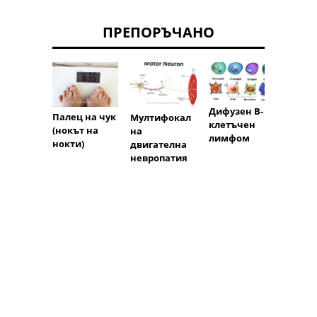
ПРЕПОРЪЧАНО
Дифузен В-
Палец на чук
Мултифокал
клетъчен
(нокът на
на
Свръх
лимфом
нокти)
двигателна
н пик
невропатия
мехур
(разд
лен п
мехур