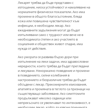
Лекарят трябва да бъде представен с
изтощение, ниска устойчивост и намаляване на
нормалните физически показатели. Ако има
промени в общото благосъстояние, бледа
кожа или повишена чувствителност към
инфекции, е необходим лекар. Ако
ежедневните задължения могат да бъдат
изпълнявани само с трудност или вече не в
необходимата степен и ако участието в
социалния и обществен живот спадне, има
нужда от действия.
Ако умората се развива бързо дори при
изпълнение на леки задачи, има здравословни
нередности, които трябва да бъдат прегледани
и лекувани. Ненормално поведение и промени
в поведението, силни колебания в
настроението и безразличие трябва да бъдат
обсъдени с лекар. Прекомерните изисквания,
апатията и промяната в теглото са признаци на
съществуващо заболяване. Ако симптомите
продължават няколко седмици или
непрекъснато се увеличават по интензивност, е
необходим лекар, който да изясни причината.