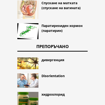
Спускане на матката
(спускане на вагината)
Паратиреоиден хормон
(паратирин)
ПРЕПОРЪЧАНО
дивергенция
Disorientation
хидрохлорид