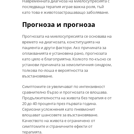
Навременната диагноза на миелосупресията с
последваща терапия играе важна роля, тъй
като това е животозастрашаващо заболяване.
Прогноза и прогноза
Прогнозата на миелосупресията се основава на
времето на диагнозата, конституцията на
пациента и други фактори. Ако причината за
оплакванията е установена рано, прогнозата
като цяло е благоприятна. Колкото по-късно се
установи причината за хемолитичния синдром,
толкова по-лоша е вероятността за
възстановяване.
Симптомите се увеличават по интензивност
сравнително бързо и прогнозата се влошава.
Продължителността на живота без терапия е от
20 до 40 процента през първата година.
Сериозни усложнения като пневмонит
влошават шансовете за възстановяване.
Качеството на живота е ограничено от
симптомите и страничните ефекти от
терапията.