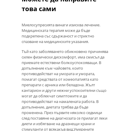
това сами
Миелосупресията винаги изисква лечение.
Медицинската терапия може да бъде
подкрепена със сдържаност и стриктно
спазване на медицинските указания.
Тъй като заболяването обикновено причинява
силен физически дискомфорт, има смисъл да
приемате естествени болкоуспокояващи. В
допълнение към чайовете, които
противодействат на умората и умората,
помагат средствата от хомеопатията като
препарати с арника или беладона. Жълт
кантарион и други нежни успокоителни също
могат да облекчат симптомите и да
противодействат на намалената работа. В
допълнение, диетата трябва да бъде
променена. През първите няколко седмици
след поставяне на диагнозата се прилагат леки
диети и избягване на дразнещи храни и
стимуланти от всякакъв вид.Умерените