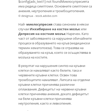
$config[ads_text1] not foundМиелосупресията
има редица симптоми. Основните симптоми са
анемия, неутропения и тромбоцитопения.
© designua - stock.adobe.com
Най-
миелосупресия
става синоним в някои
случаи
Инхибиране на костен мозък
или
Депресия на костния мозък
Наречен. Като
част от заболяването са нарушени обичайните
процеси в образуването на кръв (медицински
термин хематопоеза). Това се отразява на
образуването на кръв, което се осъществява в
мозъка на костите.
В резултат на нарушения синтез на кръвни
клетки се намаляват както белите, така и
червените кръвни клетки. Освен това
тромбоцитите намаляват. Липсата на отделни
кръвни клетки причинява различни
оплаквания. Дефицитът на червени кръвни
клетки причинява анемия, докато дефицитът
на бели кръвни клетки причинява
неутропения, както и левкопения.