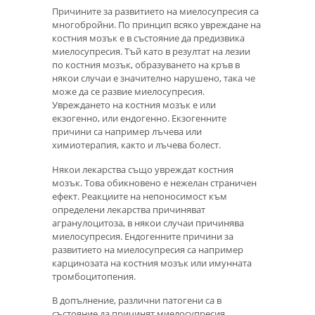
Причините за развитието на миелосупресия са
многобройни. По принцип всяко увреждане на
костния мозък е в състояние да предизвика
миелосупресия. Тъй като в резултат на лезии
по костния мозък, образуването на кръв в
някои случаи е значително нарушено, така че
може да се развие миелосупресия.
Увреждането на костния мозък е или
екзогенно, или ендогенно. Екзогенните
причини са например лъчева или
химиотерапия, както и лъчева болест.
Някои лекарства също увреждат костния
мозък. Това обикновено е нежелан страничен
ефект. Реакциите на непоносимост към
определени лекарства причиняват
агранулоцитоза, в някои случаи причинява
миелосупресия. Ендогенните причини за
развитието на миелосупресия са например
карцинозата на костния мозък или имунната
тромбоцитопения.
В допълнение, различни патогени са в
състояние да причинят миелосупресия.