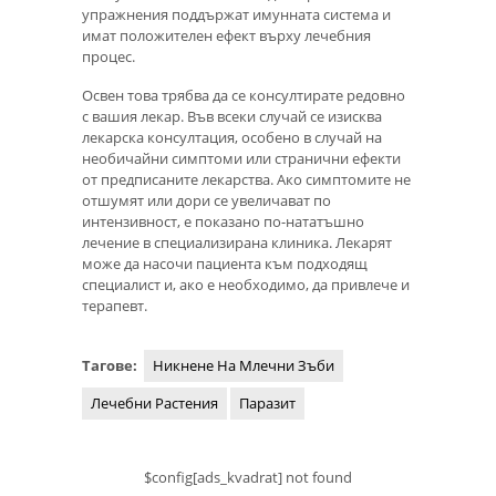
упражнения поддържат имунната система и
имат положителен ефект върху лечебния
процес.
Освен това трябва да се консултирате редовно
с вашия лекар. Във всеки случай се изисква
лекарска консултация, особено в случай на
необичайни симптоми или странични ефекти
от предписаните лекарства. Ако симптомите не
отшумят или дори се увеличават по
интензивност, е показано по-нататъшно
лечение в специализирана клиника. Лекарят
може да насочи пациента към подходящ
специалист и, ако е необходимо, да привлече и
терапевт.
Тагове:
Никнене На Млечни Зъби
Лечебни Растения
Паразит
$config[ads_kvadrat] not found