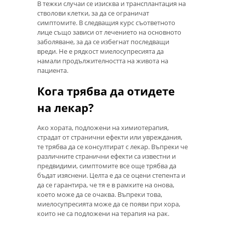
В тежки случаи се изисква и трансплантация на
стволови клетки, за да се ограничат
симптомите. В следващия курс съответното
лице също зависи от лечението на основното
заболяване, за да се избегнат последващи
вреди. Не е рядкост миелосупресията да
намали продължителността на живота на
пациента.
Кога трябва да отидете
на лекар?
Ако хората, подложени на химиотерапия,
страдат от странични ефекти или увреждания,
те трябва да се консултират с лекар. Въпреки че
различните странични ефекти са известни и
предвидими, симптомите все още трябва да
бъдат изяснени. Целта е да се оцени степента и
да се гарантира, че тя е в рамките на онова,
което може да се очаква. Въпреки това,
миелосупресията може да се появи при хора,
които не са подложени на терапия на рак.