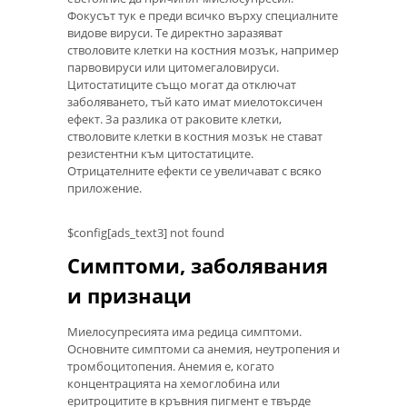
Фокусът тук е преди всичко върху специалните
видове вируси. Те директно заразяват
стволовите клетки на костния мозък, например
парвовируси или цитомегаловируси.
Цитостатиците също могат да отключат
заболяването, тъй като имат миелотоксичен
ефект. За разлика от раковите клетки,
стволовите клетки в костния мозък не стават
резистентни към цитостатиците.
Отрицателните ефекти се увеличават с всяко
приложение.
$config[ads_text3] not found
Симптоми, заболявания
и признаци
Миелосупресията има редица симптоми.
Основните симптоми са анемия, неутропения и
тромбоцитопения. Анемия е, когато
концентрацията на хемоглобина или
еритроцитите в кръвния пигмент е твърде