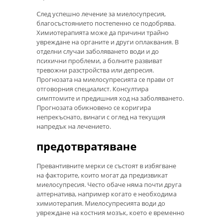
След успешно лечение за миелосупресия,
благосъстоянието постепенно се подобрява.
Химиотерапията може да причини трайно
увреждане на органите и други оплаквания. В
отделни случаи заболяването води и до
психични проблеми, а болните развиват
тревожни разстройства или депресия.
Прогнозата на миелосупресията се прави от
отговорния специалист. Консултира
симптомите и предишния ход на заболяването.
Прогнозата обикновено се коригира
непрекъснато, винаги с оглед на текущия
напредък на лечението.
предотвратяване
Превантивните мерки се състоят в избягване
на факторите, които могат да предизвикат
миелосупресия. Често обаче няма почти друга
алтернатива, например когато е необходима
химиотерапия. Миелосупресията води до
увреждане на костния мозък, което е временно