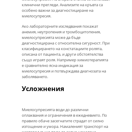
клинични прегледи. Анализите на кръвта са
особено важни за диагностициране на
миелосупресия.
Ако лабораторните изследвания покажат
анемия, неутропения и тромбоцитопения,
миелосупресията може да бъде
диагностицирана с относителна сигурност. При
класифицирането на констатациите ролята,
описана от пациента, и други обстоятелства
също играят роля. Например химиотерапията
е сравнително ясна индикация за
миелосупресия и потвърждава диагнозата на
заболяването.
Усложнения
Миелосупресията води до различни
оплаквания и ограничения в ежедневието. По
правило обаче засегнатите страдат от силно
изтощение и умора. Намаленият транспорт на
кислород също води до силно намалена