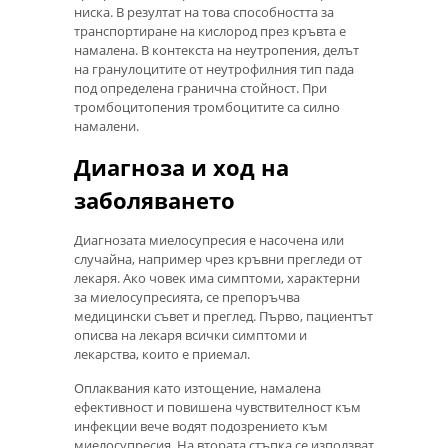
ниска. В резултат на това способността за
транспортиране на кислород през кръвта е
намалена. В контекста на неутропения, делът
на гранулоцитите от неутрофилния тип пада
под определена гранична стойност. При
тромбоцитопения тромбоцитите са силно
намалени.
Диагноза и ход на
заболяването
Диагнозата миелосупресия е насочена или
случайна, например чрез кръвни прегледи от
лекаря. Ако човек има симптоми, характерни
за миелосупресията, се препоръчва
медицински съвет и преглед. Първо, пациентът
описва на лекаря всички симптоми и
лекарства, които е приемал.
Оплаквания като изтощение, намалена
ефективност и повишена чувствителност към
инфекции вече водят подозрението към
миелосупресия. На втората стъпка се използват