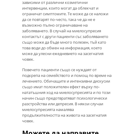
зависими от различни козметични
интервенции, които могат да облекчат и
ограничат симптомите. Те може да се наложи
да се повтарят по-често, така че да не е
възможно пълно ограничаване на
заболяването. В случай на миелосупресия
контактът с други пациенти със заболяването
също може да бъде много полезен, тъй като
това води до обмен на информация, което
може да улесни ежедневието на засегнатия
човек.
Повечето пациенти също се нуждаят от
подкрепа на семейството и помощ по време на
лечението. Обичащите и интензивни дискусии
също имат положителен ефект върху по-
нататъшния ход на миелосупресията и по този
начин също предотвратяват психологически
разстройства или депресия. В някои случаи
миелосупресията намалява
продължителността на живота на засегнатия
човек.
Можете да направите