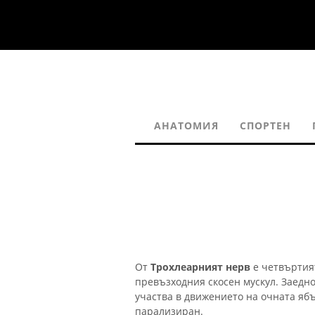
АНАТОМИЯ
СПОРТЕН
От
Трохлеарният нерв
е четвъртия
превъзходния скосен мускул. Заедн
участва в движението на очната ябъ
парализиран.