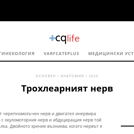
ГИНЕКОЛОГИЯ
VARFCATEPLUS
МЕДИЦИНСКИ УСТ
ОСНОВЕН
/
АНАТОМИЯ
/ 2020
Трохлеарният нерв
т черепномозъчен нерв и двигател инервира
о с окуломоторния нерв и абдуциращия нерв той
лка. Двойното зрение възниква, когато нервът е