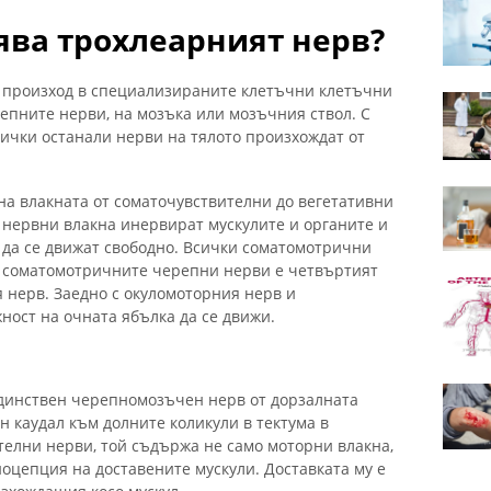
ява трохлеарният нерв?
к произход в специализираните клетъчни клетъчни
епните нерви, на мозъка или мозъчния ствол. С
ички останали нерви на тялото произхождат от
на влакната от соматочувствителни до вегетативни
нервни влакна инервират мускулите и органите и
 да се движат свободно. Всички соматомотрични
т соматомотричните черепни нерви е четвъртият
 нерв. Заедно с окуломоторния нерв и
ност на очната ябълка да се движи.
единствен черепномозъчен нерв от дорзалната
н каудал към долните коликули в тектума в
телни нерви, той съдържа не само моторни влакна,
оцепция на доставените мускули. Доставката му е