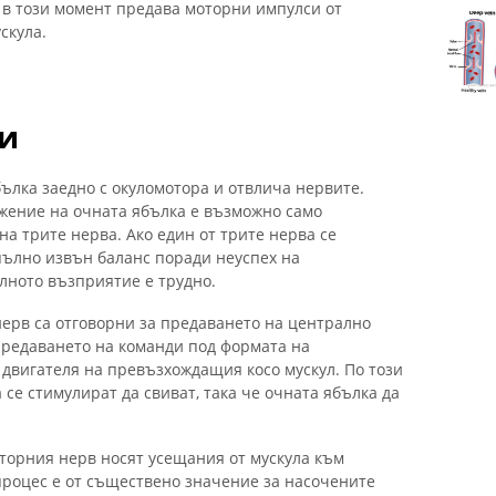
 в този момент предава моторни импулси от
скула.
и
ълка заедно с окуломотора и отвлича нервите.
жение на очната ябълка е възможно само
а трите нерва. Ако един от трите нерва се
пълно извън баланс поради неуспех на
лното възприятие е трудно.
ерв са отговорни за предаването на централно
 предаването на команди под формата на
 двигателя на превъзхождащия косо мускул. По този
 се стимулират да свиват, така че очната ябълка да
торния нерв носят усещания от мускула към
процес е от съществено значение за насочените