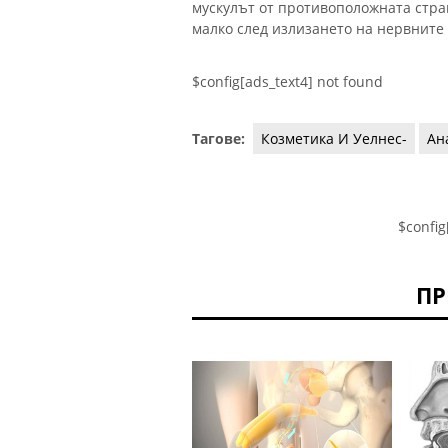
мускулът от противоположната стра
малко след излизането на нервните
$config[ads_text4] not found
Тагове:
Козметика И Уелнес-
Ан
$config
ПР