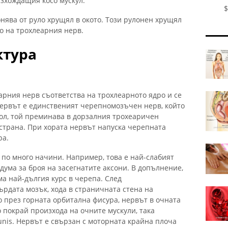
зхождащия косо мускул.
$
онява от руло хрущял в окото. Този рулонен хрущял
то на трохлеарния нерв.
ктура
рния нерв съответства на трохлеарното ядро ​​и се
нервът е единственият черепномозъчен нерв, който
ол, той преминава в дорзалния трохеаричен
а страна. При хората нервът напуска черепната
ра.
по много начини. Например, това е най-слабият
дума за броя на засегнатите аксони. В допълнение,
а най-дългия курс в черепа. След
рдата мозък, хода в страничната стена на
 през горната орбитална фисура, нервът в очната
 покрай произхода на очните мускули, така
nis. Нервът е свързан с моторната крайна плоча