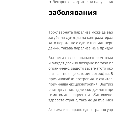
➔ Лекарства за зрителни нарушени
заболявания
Трохлеарната парализа може да възн
загуба на функция на контралатера
като нервът не е единственият нерв
движи, такава парализа не е придру
Въпреки това се появяват симптоми
и виждат двойно виждане по тази п
ограничено, защото засегнатото око
е известно още като хипертрофия. 
причинявайки езотропия. В сагиталн
причинява ексциклотропия. Вертик
опит да се погледне към долната пр
симптомите, пациентът обикновено н
здравата страна, така че да възник
Ако има изолирано едностранно увр