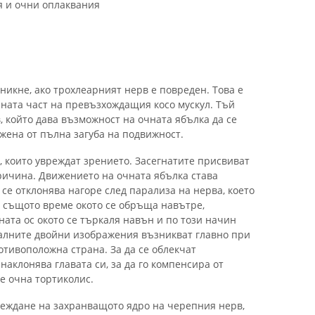
я и очни оплаквания
икне, ако трохлеарният нерв е повреден. Това е
лната част на превъзхождащия косо мускул. Тъй
, който дава възможност на очната ябълка да се
жена от пълна загуба на подвижност.
, които увреждат зрението. Засегнатите присвиват
ричина. Движението на очната ябълка става
 се отклонява нагоре след парализа на нерва, което
В същото време окото се обръща навътре,
ата ос окото се търкаля навън и по този начин
алните двойни изображения възникват главно при
отивоположна страна. За да се облекчат
аклонява главата си, за да го компенсира от
не очна тортиколис.
еждане на захранващото ядро ​​на черепния нерв,