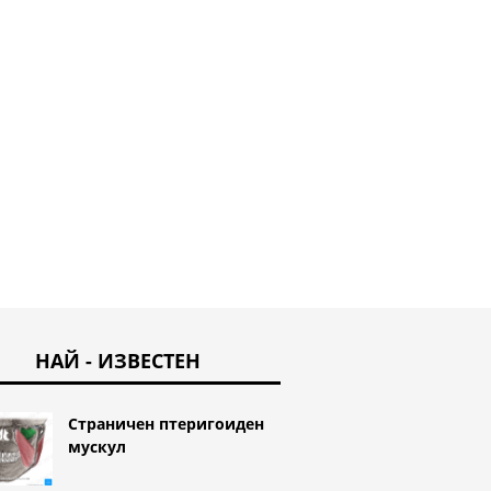
us
първата част от
Кост на
тънкото черво
НАЙ - ИЗВЕСТЕН
Страничен птеригоиден
мускул