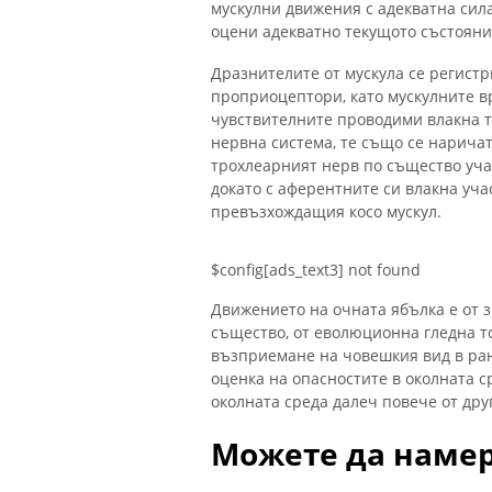
мускулни движения с адекватна сила
оцени адекватно текущото състояние
Дразнителите от мускула се регистр
проприоцептори, като мускулните в
чувствителните проводими влакна 
нервна система, те също се наричат
трохлеарният нерв по същество уча
докато с аферентните си влакна уча
превъзхождащия косо мускул.
$config[ads_text3] not found
Движението на очната ябълка е от з
същество, от еволюционна гледна т
възприемане на човешкия вид в ра
оценка на опасностите в околната с
околната среда далеч повече от дру
Можете да намер