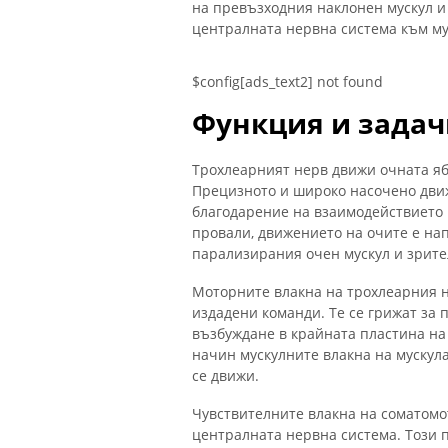
на превъзходния наклонен мускул и
централната нервна система към му
$config[ads_text2] not found
Функция и задач
Трохлеарният нерв движи очната яб
Прецизното и широко насочено дви
благодарение на взаимодействието н
провали, движението на очите е на
парализирания очен мускул и зрите
Моторните влакна на трохлеарния н
издадени команди. Те се грижат за
възбуждане в крайната пластина на
начин мускулните влакна на мускула
се движи.
Чувствителните влакна на соматомо
централната нервна система. Този 