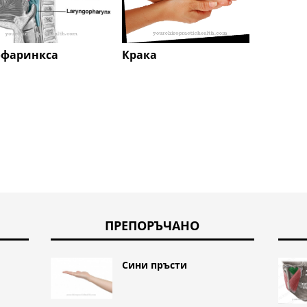
Thym
Крака
офаринкса
ПРЕПОРЪЧАНО
Сини пръсти