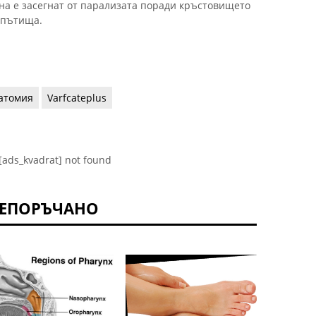
на е засегнат от парализата поради кръстовището
 пътища.
атомия
Varfcateplus
[ads_kvadrat] not found
ЕПОРЪЧАНО