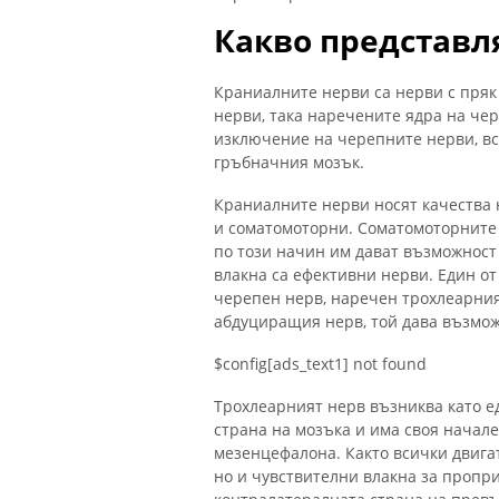
Какво представл
Краниалните нерви са нерви с пря
нерви, така наречените ядра на чер
изключение на черепните нерви, вс
гръбначния мозък.
Краниалните нерви носят качества 
и соматомоторни. Соматомоторните 
по този начин им дават възможност
влакна са ефективни нерви. Един о
черепен нерв, наречен трохлеарния
абдуциращия нерв, той дава възмож
$config[ads_text1] not found
Трохлеарният нерв възниква като 
страна на мозъка и има своя начале
мезенцефалона. Както всички двига
но и чувствителни влакна за пропри