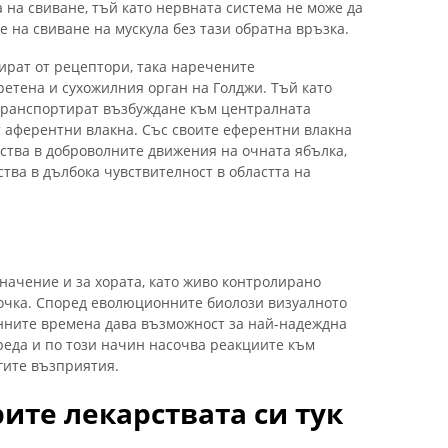
 на свиване, тъй като нервната система не може да
 на свиване на мускула без тази обратна връзка.
ират от рецептори, така наречените
ретена и сухожилния орган на Голджи. Тъй като
транспортират възбуждане към централната
 ​​аферентни влакна. Със своите еферентни влакна
ства в доброволните движения на очната ябълка,
ства в дълбока чувствителност в областта на
начение и за хората, като живо контролирано
очка. Според еволюционните биолози визуалното
нните времена дава възможност за най-надеждна
реда и по този начин насочва реакциите към
гите възприятия.
ите лекарствата си тук