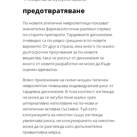
предотвратяване
По-новите атипични невролептици показват
значителни фармакологични разлики спрямо
по-старите препарати. Тардивните дискинезии
очевидно са по-рядко срещани в по-новите
варианти. От друга страна, има много по-малко
дългосрочни проучвания за по-новите
вещества, така че рискът от дискинезия за
много от новите разработки не може да бъде
оценен адекватно.
Всяко приложение на силно мощен типичен
невролептик повишава индивидуалния риск от
тардивна дискинезия. В този контекст изглежда,
че може да се загуби поне малко чрез
алтернативно използване на по-нови и
нетипични активни съставки. Тъй като
консумацията на никотин също изглежда
увеличава риска, не консумирането на никотин
може да се разглежда като допълнителна
превантивна мярка.