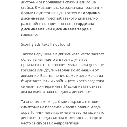
дистонии се проявяват в спазми или лоша
стойка. В медицината се различават различни
форми на дистония. Един от тях е
Тардивна
дискинезия
, тоест забавеното двигателно
разстройство, наричано също
тардивна
дискинезия
или
Дискинезия тарда
е
известно.
$config[ads_text1] not found
Такива нарушения в движението често засягат
областта на лицето и в този случай се
проявяват в потрепвания, чукане или дъвчене,
гримаси или други неволни комбинации от
движение. В допълнение към лицето могат да
бъдат засегнати и крайниците, което след това
се нарича хиперкинеза. Медицината познава
два различни вида тардивна дискинезия.
Тази форма може да бъде свързана с тежки
симптоми на парализа и засяга главно млади
хора. Клиничната картина е известна още като
дистония, предизвикана от лекарства, защото
често се свързва с невролептици.