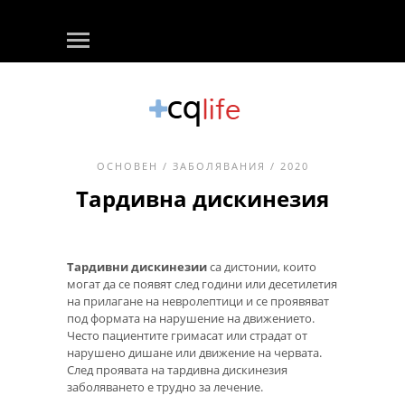
ОСНОВЕН
/
ЗАБОЛЯВАНИЯ
/ 2020
Тардивна дискинезия
Тардивни дискинезии
са дистонии, които
могат да се появят след години или десетилетия
на прилагане на невролептици и се проявяват
под формата на нарушение на движението.
Често пациентите гримасат или страдат от
нарушено дишане или движение на червата.
След проявата на тардивна дискинезия
заболяването е трудно за лечение.