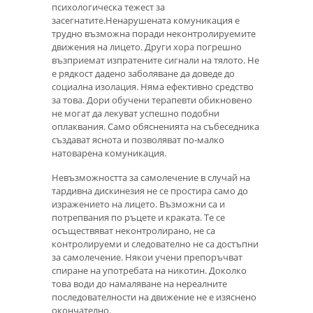
психологическа тежест за
засегнатите.Ненарушената комуникация е
трудно възможна поради неконтролируемите
движения на лицето. Други хора погрешно
възприемат изпратените сигнали на тялото. Не
е рядкост дадено заболяване да доведе до
социална изолация. Няма ефективно средство
за това. Дори обучени терапевти обикновено
не могат да лекуват успешно подобни
оплаквания. Само обясненията на събеседника
създават яснота и позволяват по-малко
натоварена комуникация.
Невъзможността за самолечение в случай на
тардивна дискинезия не се простира само до
изражението на лицето. Възможни са и
потрепвания по ръцете и краката. Те се
осъществяват неконтролирано, не са
контролируеми и следователно не са достъпни
за самолечение. Някои учени препоръчват
спиране на употребата на никотин. Доколко
това води до намаляване на нереалните
последователности на движение не е изяснено
окончателно.