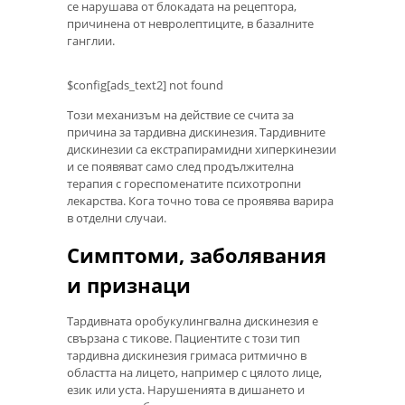
се нарушава от блокадата на рецептора,
причинена от невролептиците, в базалните
ганглии.
$config[ads_text2] not found
Този механизъм на действие се счита за
причина за тардивна дискинезия. Тардивните
дискинезии са екстрапирамидни хиперкинезии
и се появяват само след продължителна
терапия с гореспоменатите психотропни
лекарства. Кога точно това се проявява варира
в отделни случаи.
Симптоми, заболявания
и признаци
Тардивната оробукулингвална дискинезия е
свързана с тикове. Пациентите с този тип
тардивна дискинезия гримаса ритмично в
областта на лицето, например с цялото лице,
език или уста. Нарушенията в дишането и