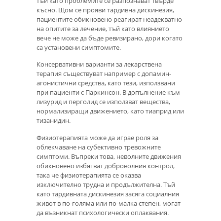
тъй като проблемите се разпознават твърде
късно. Щом се прояви тардивна дискинезия,
пациентите обикновено реагират неадекватно
на опитите за лечение, тъй като влиянието
вече не може да бъде ревизирано, дори когато
са установени симптомите.
Консервативни варианти за лекарствена
терапия съществуват например с допамин-
агонистични средства, като тези, използвани
при пациенти с Паркинсон. В допълнение към
лизурид и перголид се използват вещества,
нормализиращи движението, като тиаприд или
тизанидин.
Физиотерапията може да играе роля за
облекчаване на субективно тревожните
симптоми. Въпреки това, неволните движения
обикновено избягват доброволния контрол,
така че физиотерапията се оказва
изключително трудна и продължителна. Тъй
като тардивната дискинезия засяга социалния
живот в по-голяма или по-малка степен, могат
да възникнат психологически оплаквания.