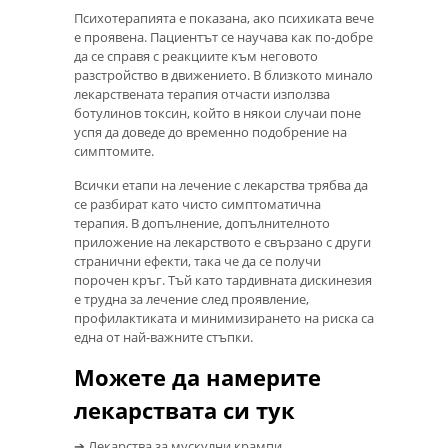
Психотерапията е показана, ако психиката вече
е проявена. Пациентът се научава как по-добре
да се справя с реакциите към неговото
разстройство в движението. В близкото минало
лекарствената терапия отчасти използва
ботулинов токсин, който в някои случаи поне
успя да доведе до временно подобрение на
симптомите.
Всички етапи на лечение с лекарства трябва да
се разбират като чисто симптоматична
терапия. В допълнение, допълнителното
приложение на лекарството е свързано с други
странични ефекти, така че да се получи
порочен кръг. Тъй като тардивната дискинезия
е трудна за лечение след проявление,
профилактиката и минимизирането на риска са
една от най-важните стъпки.
Можете да намерите
лекарствата си тук
➔ Лекарства за мускулни крампи