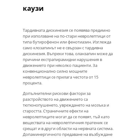
каузи
Тардивната дискинезия се появява предимно
при използване на по-стари невролептици от
типа бутирофенон или фенотиазин. Изглежда
само клозапинът не е свързан с тардивна
дискинезия. Въпреки това, оланзапин може да
причини екстрапирамидни нарушения в
движението при няколко пациенти. За
конвенционално силно мощните
невролептици се прилага честота от 15
процента.
Допълнителни рискови фактори за
разстройството на движението са
тютюнопушенето, увреждането на мозъка и
старостта. Страничните ефекти на
невролептиците могат да се появят, тъй като
веществата на невролептичния пратеник се
срещат и в други области на нервната система.
Допаминергичното предаване на възбуждане