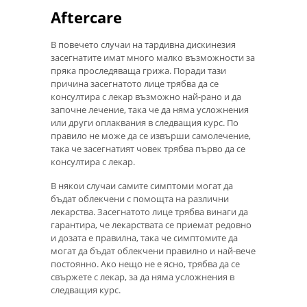
Aftercare
В повечето случаи на тардивна дискинезия
засегнатите имат много малко възможности за
пряка проследяваща грижа. Поради тази
причина засегнатото лице трябва да се
консултира с лекар възможно най-рано и да
започне лечение, така че да няма усложнения
или други оплаквания в следващия курс. По
правило не може да се извърши самолечение,
така че засегнатият човек трябва първо да се
консултира с лекар.
В някои случаи самите симптоми могат да
бъдат облекчени с помощта на различни
лекарства. Засегнатото лице трябва винаги да
гарантира, че лекарствата се приемат редовно
и дозата е правилна, така че симптомите да
могат да бъдат облекчени правилно и най-вече
постоянно. Ако нещо не е ясно, трябва да се
свържете с лекар, за да няма усложнения в
следващия курс.