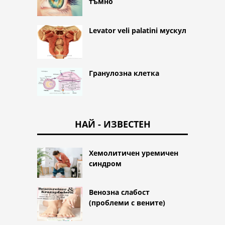
тъмно
Levator veli palatini мускул
Гранулозна клетка
НАЙ - ИЗВЕСТЕН
Хемолитичен уремичен
синдром
Венозна слабост
(проблеми с вените)