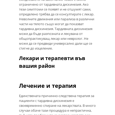
ограничено от тардивната дискинезия. Ако
тези симптоми се появят и не отшумят сами,
определено трябва да се консултирате с лекар.
Неволните движения или парализа в различни
части на тялото също могат да показват
тардивна дискинезия. Тардивната дискинезия
може да бъде разпозната и лекувана от
общопрактикуващ лекар или невролог. Не
може да се предвиди универсално дали ще се
стигне до изцеление.
Лекари и терапевти във
вашия район
Лечение и терапия
Единствената причинно-следствена терапия за
пациенти с тардивна дискинезия е
своевременно спиране на лекарствата. В много
случаи обаче тази процедура е непрактична,