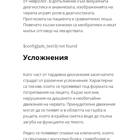
от невролог. В допълнение към визуалната
диагностика и анамнезата, изображенията на
черепа играят роля в диагностиката.
Прогнозата на пациента е сравнително лоша.
Повечето късни кинезии са необратими и имат
малък отговор на лекарствата.
$config[ads_text3] not found
Усложнения
Като част от тардивна дискинезия засегнатите
страдат от различни усложнения. Характерни
са тикове, които се проявяват под формата на
потрепвания на лицето, бързо мигане,
нарушения на дишането и необичайни
движения на червата. Принудителни движения
могат да се появят и в областта на гърба и
ръцете, което в крайна сметка води до пълна
загуба на функциите на тялото.
Рядко се появяват спазми на клепачите, които
са свързани с мускулна болка, главоболие и