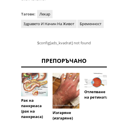
Тагове:
Лекар
Здравето И Начин На Живот
Бременност
$config[ads_kvadrat] not found
ПРЕПОРЪЧАНО
Отлепване
Счупв
на ретината
аулзи
Рак на
панкреаса
(рак на
Изгаряне
панкреаса)
(изгаряне)