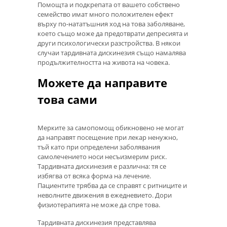
Помощта и подкрепата от вашето собствено
семейство имат много положителен ефект
върху по-нататъшния ход на това заболяване,
което също може да предотврати депресията и
други психологически разстройства. В някои
случаи тардивната дискинезия също намалява
продължителността на живота на човека.
Можете да направите
това сами
Мерките за самопомощ обикновено не могат
да направят посещение при лекар ненужно,
тъй като при определени заболявания
самолечението носи несъизмерим риск.
Тардивната дискинезия е различна: тя се
избягва от всяка форма на лечение.
Пациентите трябва да се справят с ритниците и
неволните движения в ежедневието. Дори
физиотерапията не може да спре това.
Тардивната дискинезия представлява