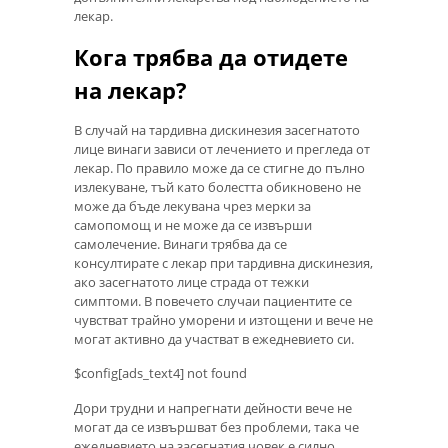
лекар.
Кога трябва да отидете
на лекар?
В случай на тардивна дискинезия засегнатото
лице винаги зависи от лечението и прегледа от
лекар. По правило може да се стигне до пълно
излекуване, тъй като болестта обикновено не
може да бъде лекувана чрез мерки за
самопомощ и не може да се извърши
самолечение. Винаги трябва да се
консултирате с лекар при тардивна дискинезия,
ако засегнатото лице страда от тежки
симптоми. В повечето случаи пациентите се
чувстват трайно уморени и изтощени и вече не
могат активно да участват в ежедневието си.
$config[ads_text4] not found
Дори трудни и напрегнати дейности вече не
могат да се извършват без проблеми, така че
ежедневието на засегнатия човек е силно