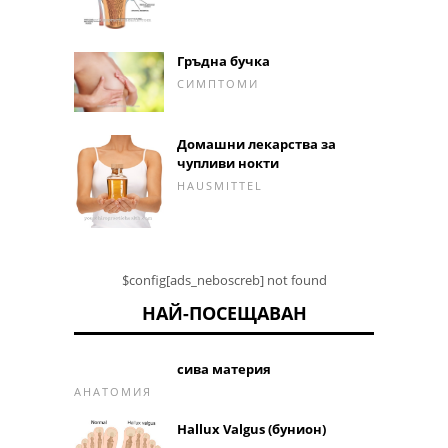
Гръдна бучка
СИМПТОМИ
Домашни лекарства за
чупливи нокти
HAUSMITTEL
$config[ads_neboscreb] not found
НАЙ-ПОСЕЩАВАН
сива материя
АНАТОМИЯ
Hallux Valgus (бунион)