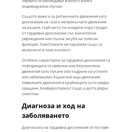
червата се наблюдават в много малко
индивидуални случаи.
Същото важи и за ритмичните движения като
дискинезия на таза и непрекъснати движения
на ръцете. Най-често по-младите хора страдат
от тардивни дискинезии със значителни
увреждания или пълна загуба на телесни
функции. Симптомите на парализа също са
възможни в този контекст.
Особено характерни за тардивна дискинезия са
повтарящите се неволни или безсмислени
движения като пукане или къдрене на устните
или забележимо бързи мигащи движения.
Неволните движения в крайниците са по-рядко
срещани. Блефароспазмът също е доста рядък
симптом.
Диагноза и ход на
заболяването
Диагнозата на тардивна дискинезия се поставя