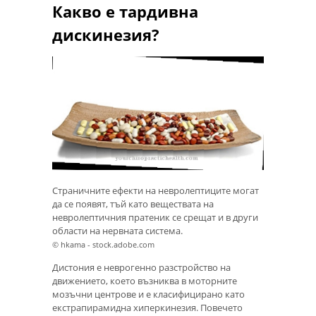
Какво е тардивна
дискинезия?
Страничните ефекти на невролептиците могат
да се появят, тъй като веществата на
невролептичния пратеник се срещат и в други
области на нервната система.
© hkama - stock.adobe.com
Дистония е неврогенно разстройство на
движението, което възниква в моторните
мозъчни центрове и е класифицирано като
екстрапирамидна хиперкинезия. Повечето