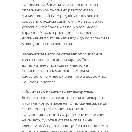
напрежение. Засегнатите страдат от това
обсесивно-компулсивно разстройство
физически, тъй като редовните тикове са
свързани с редица симптоми. Най-големите
усложнения обаче имат психологически
характер. Характерният вид на тардивна
дискинезия почти винаги води до комплекси за
малоценност или депресия.
Засегнатите често се оттеглят от социалния
живот или са маргинализирани. Това
допълнително повишава нивото на
страданието и значително намалява
качеството на живот. Лечението е възможно,
но носи и рискове.
Обикновено предписаният лекарствен
ботулинов токсин се инжектира от лекаря в
мускула, който е засегнат от дискинезия, за да
се постигне релаксация. Например с
нарушения на очите, ограничени изражения
на лицето, сухота в устата и спазми на
клепачите. Следователно трябва да се приемат
допълнителни лекарства под наблюдението на