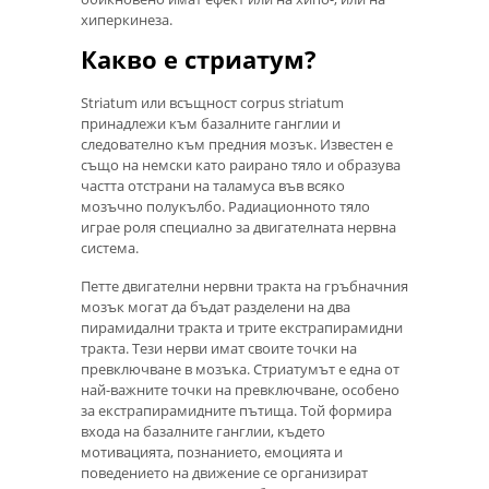
хиперкинеза.
Какво е стриатум?
Striatum или всъщност corpus striatum
принадлежи към базалните ганглии и
следователно към предния мозък. Известен е
също на немски като раирано тяло и образува
частта отстрани на таламуса във всяко
мозъчно полукълбо. Радиационното тяло
играе роля специално за двигателната нервна
система.
Петте двигателни нервни тракта на гръбначния
мозък могат да бъдат разделени на два
пирамидални тракта и трите екстрапирамидни
тракта. Тези нерви имат своите точки на
превключване в мозъка. Стриатумът е една от
най-важните точки на превключване, особено
за екстрапирамидните пътища. Той формира
входа на базалните ганглии, където
мотивацията, познанието, емоцията и
поведението на движение се организират