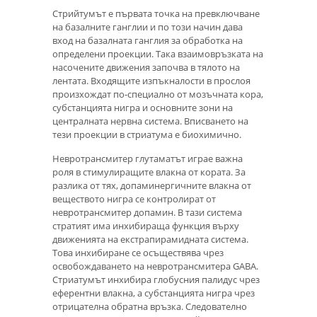
Стрийтумът е първата точка на превключване
на базалните ганглии и по този начин дава
вход на базалната ганглия за обработка на
определени проекции. Така взаимовръзката на
насочените движения започва в тялото на
лентата. Входящите изпъкналости в прослоя
произхождат по-специално от мозъчната кора,
субстанцията нигра и основните зони на
централната нервна система. Вписването на
тези проекции в стриатума е биохимично.
Невротрансмитер глутаматът играе важна
роля в стимулиращите влакна от кората. За
разлика от тях, допаминергичните влакна от
веществото нигра се контролират от
невротрансмитер допамин. В тази система
стратият има инхибираща функция върху
движенията на екстрапирамидната система.
Това инхибиране се осъществява чрез
освобождаването на невротрансмитера GABA.
Стриатумът инхибира глобусния палидус чрез
еферентни влакна, а субстанцията нигра чрез
отрицателна обратна връзка. Следователно