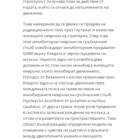
стриатумът получава план за действие от
кората, който се отнася до изпълнението на
движение.
Това намерение да се движи се предава на
радиационното тяло чрез глутамат и измества
жилещите неврони на стратиума. След това
тези инхибиторни неврони на гръбначния
стълб освобождават инхибиторния предавател
GABA върху бледата и черна сърцевина на
мозъка. Черното ядро ​​сега освобождава
допамин и по този начин инхибира жилещите
неврони, които инхибират движението.
Изходът от базалните ганглии преминава през
бледото ядро ​​и се стига до движение през
междинната точка на превключване на
инхибираните неврони на гръбначния стълб.
Нуклеусът acumbens от putamen и nucleus
caudatus, от друга страна, играе роля предимно
в системата за възнаграждение на мозъка, а
оттам и в развитието на пристрастяването. Тази
област възнаграждава определени модели на
поведение с чувства на щастие и е връзката
между двигателните умения и емоциите.