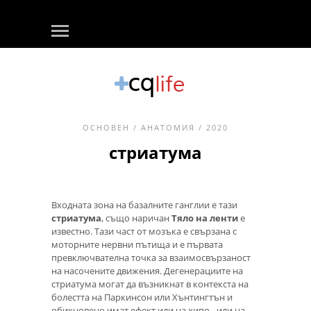
ОСНОВЕН
/
АНАТОМИЯ
/ 2020
стриатума
Входната зона на базалните ганглии е тази
стриатума
, също наричан
Тяло на ленти
е
известно. Тази част от мозъка е свързана с
моторните нервни пътища и е първата
превключвателна точка за взаимосвързаност
на насочените движения. Дегенерациите на
стриатума могат да възникнат в контекста на
болестта на Паркинсон или Хънтингтън и
обикновено имат ефект или на хипо-, или на