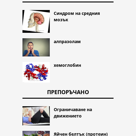
Синдром на средния
мозък
алпразолам
хемоглобин
ПРЕПОРЪЧАНО
Ограничаване на
движението
Яйчен белтък (протеин)