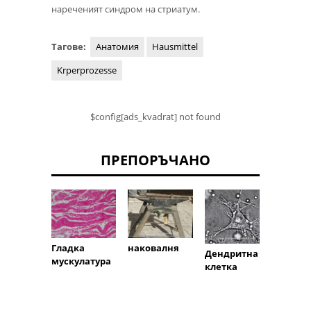
нареченият синдром на стриатум.
Тагове:
Анатомия
Hausmittel
Krperprozesse
$config[ads_kvadrat] not found
ПРЕПОРЪЧАНО
кръв
Гладка
наковалня
Дендритна
ение
мускулатура
клетка