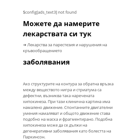
$config[ads_text3] not found
Можете да намерите
лекарствата си тук
➔ Лекарства за парестезия и нарушения на
кръвообращението
заболявания
Ако структурите на контура за обратна връзка
между веществото нигра и стриатума са
дефектни, възниква така наречената
хипокинеза. При тази клинична картина има
намалено движение. Спонтанните двигателни
умения намаляват и общото движение става
подобно на маска и фрагментирано. Подобна
хипокинеза може да се дължи на
дегенеративни заболявания като болестта на
Паркинсон.