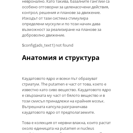
невронално. Като такива, базалните ганглии са
особено отговорни за целенасочени действия,
контрол, решения и планове за движение.
Изходът от тази система стимулира
определени мускули и по този начин дава
възможност за реализиране на планове за
доброволно движение.
$config[ads_text1] not found
Анатомия и структура
Каудатовото ядро ​​и всеки път образуват
стриатум. The putamen е част от това, което е
известно като сиво вещество. Каудатовото ядро
​​е свързаната му част от бялото вещество и в
този смисъл принадлежи на крайния мозък.
Вътрешната капсула разграничава
каудатовото ядро ​​от предполагаемите.
Това е колекция от нервни влакна, които растат
около единицата на putamen и nucleus