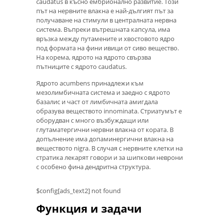
caudatus в късно ембрионално развитие. Този
път на нервните влакна е най-дългият път за
получаване на стимули в централната нервна
система. Въпреки вътрешната капсула, има
връзка между путамените и хвостовото ядро ​​
под формата на фини ивици от сиво вещество.
На корема, ядрото на ядрото свързва
пътниците с ядрото caudatus.
Ядрото acumbens принадлежи към
мезолимбичната система и заедно с ядрото
базалис и част от лимбичната амигдала
образува веществото innominata. Стриатумът е
оборудван с много възбуждащи или
глутаматергични нервни влакна от кората. В
допълнение има допаминергични влакна на
веществото nigra. В случая с нервните клетки на
стратика лекарят говори и за шипкови неврони
с особено фина дендритна структура.
$config[ads_text2] not found
Функция и задачи