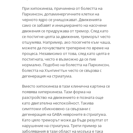
При хипокинеза, причинена от болестта на
Паркинсон, допаминергичните клетки на
черното ядро ​​се унищожават. Движенията
само се забавят и инициирането на насочени
движения се придружава от тремор. След като
се постигне целта за движение, треморът често
отшумява. Например, ако посегнете към чаша,
можете да почувствате треперене по време на
процеса. Независимо от това, след като целта е
постигната, често е възможно да се пие
нормално. Подобно на болестта на Паркинсон,
болестта на Хънтингтън често се свързва с
дегенерация на стриатума.
Вместо хипокинеза в тази клинична картина се
появява хиперкинеза. Тази форма на
разстройство на движението е позната още
като двигателна неспокойност. Такива
симптоми обикновено са свързани с
дегенерация на GABA невроните в стриатума.
Като цяло треморът може да бъде резултат от
нарушение на стриатума. Трети пример за
заболявания в тази област на мозъка е така