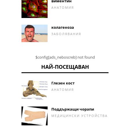
виментин
АНАТОМИЯ
колагеноза
ЗАБОЛЯВАНИЯ
$config[ads_neboscreb] not found
НАЙ-ПОСЕЩАВАН
Глезен кост
АНАТОМИЯ
Поддържащи чорапи
МЕДИЦИНСКИ УСТРОЙСТВА