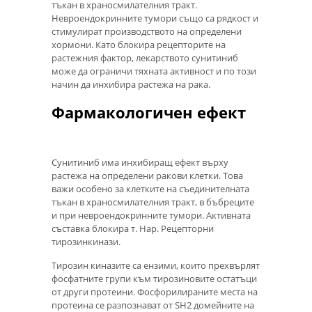
тъкан в храносмилателния тракт.
Невроендокринните тумори също са рядкост и
стимулират производството на определени
хормони. Като блокира рецепторите на
растежния фактор, лекарството сунитиниб
може да ограничи тяхната активност и по този
начин да инхибира растежа на рака.
Фармакологичен ефект
Сунитиниб има инхибиращ ефект върху
растежа на определени ракови клетки. Това
важи особено за клетките на съединителната
тъкан в храносмилателния тракт, в бъбреците
и при невроендокринните тумори. Активната
съставка блокира т. Нар. Рецепторни
тирозинкинази.
Тирозин киназите са ензими, които прехвърлят
фосфатните групи към тирозиновите остатъци
от други протеини. Фосфорилираните места на
протеина се разпознават от SH2 домейните на