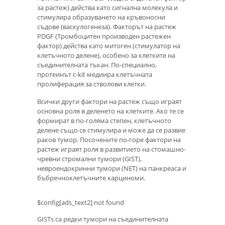
за растеж) действа като сигнална молекула и
стимулира образуването на кръвоносни
съдове (васкулогенеза). Факторът на растеж
PDGF (Тромбоцитен производен растежен
фактор) действа като митоген (стимулатор на
клетъчното делене), особено за клетките на
съединителната тъкан. По-специално,
протеинът c-kit медиира клетъчната
пролиферация за стволови клетки.
Всички други фактори на растеж също играят
основна роля в деленето на клетките. Ако те се
формират в по-голяма степен, клетъчното
делене също се стимулира и може да се развие
раков тумор. Посочените по-горе фактори на
растеж играят роля в развитието на стомашно-
чревни стромални тумори (GIST),
невроендокринни тумори (NET) на панкреаса и
бъбречноклетъчните карциноми.
$config[ads_text2] not found
GISTs са редки тумори на съединителната