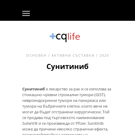
ОСНОВЕН
/
АКТИВНИ СЪСТАВКИ
/ 2020
Сунитиниб
Сунитиниб
е лекарство за рак и се използва за
стомашно-чревни стромални тумори (GIST),
невроендокринни тумори на панкреаса или
тумори на бъбречните клетки, които вече не
могат да бъдат отстранени хирургически. Той
се продава под търговското наименование
Sutent® и се произвежда от Pfizer. Sunitinib
може да причини няколко странични ефекта,
взаимодействайки с хормоните на