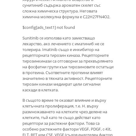
сунитиниб съдържа ароматен скелет със
сложна химическа структура. Неговата
химична молекулна формула е C22H27FN4O2.
$config[ads_text1] not found
Sunitinib се използва като заместващо
лекарство, ако лечението с иматиниб не се
толерира. Imatinib също е инхибитор на
рецепторната тирозин киназа. Рецепторните
тирозинкинази са отговорни за прехвърлянето
на фосфатни групи към тирозиновите остатъци
в протеина. Съответните протеини влияят
значително в тяхната активност. Рецепторните
тирозин кинази медиират цели сигнални
каскади в клетката.
В същото време те оказват влияние и върху
клетъчната пролиферация, т.е. H. върху
размножаването на клетките чрез делене на
клетките, тъй като те също действат като
рецептори за растежни фактори. Това са
особено растежните фактори VEGF, PDGF, c-Kit,
FLT, RET или CSF. VEGF (съдов ендотелен фактор