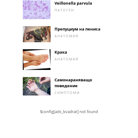
Veillonella parvula
ПАТОГЕН
Препуциум на пениса
АНАТОМИЯ
Крака
АНАТОМИЯ
Самонараняващо
поведение
СИМПТОМИ
$config[ads_kvadrat] not found