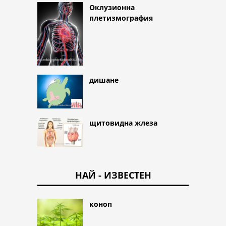
Оклузионна
плетизмография
дишане
щитовидна жлеза
НАЙ - ИЗВЕСТЕН
коноп