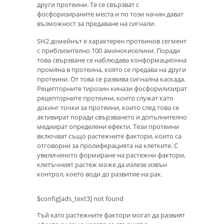
други протеини. Те се свързват с
фосфоризираните места и по този начин дават
възможност за предаване на сигнали.
SH2 домейнът е характерен протеинов сегмент
с приблизително 100 аминокиселини. Поради
това свързване се наблюдава конформационна
промяна в протеина, която се предава на други
протеини. От това се развива сигнална каскада.
Рецепторните тирозин кинази фосфорилизират
рецепторните протеини, които служат като
докинг точки за протеини, които след това се
активират поради свързването и допълнително
медиират определени ефекти. Тези протеини
включват също растежните фактори, които са
отговорни за пролиферацията на клетките. С
увеличеното формиране на растежни фактори,
клетъчният растеж може да излезе извън
контрол, което води до развитие на рак.
$config[ads_text3] not found
Тъй като растежните фактори могат да развият