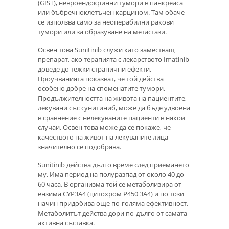
(GIST), невроендокринни тумори в панкреаса
или бъбречноклетъчен карцином. Там обаче
се използва само за неоперабилни ракови
тумори или за образуване на метастази.
Освен това Sunitinib служи като заместващ
препарат, ако терапията с лекарството Imatinib
доведе до тежки странични ефекти.
Проучванията показват, че той действа
особено добре на споменатите тумори.
Продължителността на живота на пациентите,
лекувани със сунитиниб, може да бъде удвоена
в сравнение с нелекуваните пациенти в някои
случаи. Освен това може да се покаже, че
качеството на живот на лекуваните лица
значително се подобрява.
Sunitinib действа дълго време след приемането
му. Има период на полуразпад от около 40 до
60 часа. В организма той се метаболизира от
ензима CYP3A4 (цитохром Р450 3А4) и по този
начин придобива още по-голяма ефективност.
Метаболитът действа дори по-дълго от самата
активна съставка.