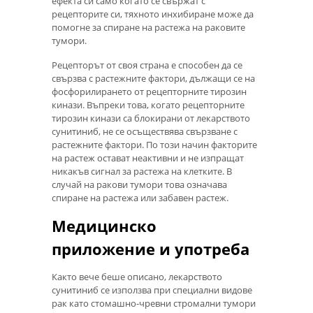
ефекта си само когато се свържат с
рецепторите си, тяхното инхибиране може да
помогне за спиране на растежа на раковите
тумори.
Рецепторът от своя страна е способен да се
свързва с растежните фактори, дължащи се на
фосфорилирането от рецепторните тирозин
кинази. Въпреки това, когато рецепторните
тирозин кинази са блокирани от лекарството
сунитиниб, не се осъществява свързване с
растежните фактори. По този начин факторите
на растеж остават неактивни и не изпращат
никакъв сигнал за растежа на клетките. В
случай на ракови тумори това означава
спиране на растежа или забавен растеж.
Медицинско
приложение и употреба
Както вече беше описано, лекарството
сунитиниб се използва при специални видове
рак като стомашно-чревни стромални тумори