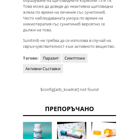
образуване на щитовидните хормони Т3 и Т4.
Това може да доведе до неактивна щитовидна
жлеза по време на лечение със сунитиниб.
Често наблюдаваната умора по време на
химиотерапия със сунитиниб вероятно се
дължи на това.
Sunitinib не трябва да се използва в случай на
свръхчувствителност към активното вещество.
Тагове:
Паразит
Симптоми
Активни Съставки
$config[ads_kvadrat] not found
ПРЕПОРЪЧАНО