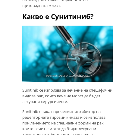
щитовидната жлеза.
Какво е Сунитиниб?
Sunitinib се използва за лечение на специфични
видове рак, които вече не могат да бъдат
лекувани хирургически.
Sunitinib е така нареченият инхибитор на
рецепторната тирозин киназа и се използва
при лечението на специални форми на рак,
които вече не могат да бъдат лекувани
хирургически. Активното вещество в