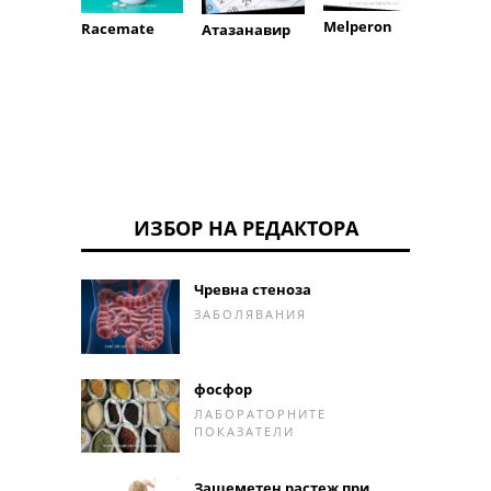
Melperon
Racemate
Атазанавир
оксик
ИЗБОР НА РЕДАКТОРА
Чревна стеноза
ЗАБОЛЯВАНИЯ
фосфор
ЛАБОРАТОРНИТЕ
ПОКАЗАТЕЛИ
Зашеметен растеж при