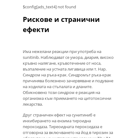
$config[ads_text4] not found
Рискове и странични
ефекти
Има нежелани реакции при употреба на
sunitinib. Наблюдават се умора, диария, високо
кръвно налягане, кръвотечение от носа,
възпаление на устната лигавица или т. Нар.
Синдром на ръка-крак. Синдромът ръка-крак
причинява болезнено зачервяване и подуване
на ходилата на стъпалата и дланите.
Обикновено този синдром е реакция на
организма към приемането на цитотоксични
лекарства.
Друг страничен ефект на сунитиниб е
инхибирането на ензима тироидна
пероксидаза. Тиреоидната пероксидаза е
отговорна за включването на йод в тирозин за