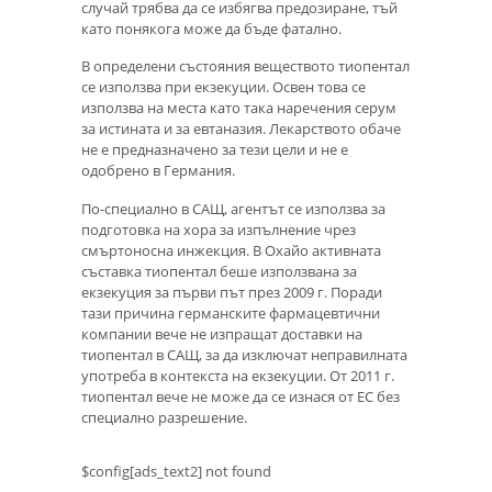
случай трябва да се избягва предозиране, тъй
като понякога може да бъде фатално.
В определени състояния веществото тиопентал
се използва при екзекуции. Освен това се
използва на места като така наречения серум
за истината и за евтаназия. Лекарството обаче
не е предназначено за тези цели и не е
одобрено в Германия.
По-специално в САЩ, агентът се използва за
подготовка на хора за изпълнение чрез
смъртоносна инжекция. В Охайо активната
съставка тиопентал беше използвана за
екзекуция за първи път през 2009 г. Поради
тази причина германските фармацевтични
компании вече не изпращат доставки на
тиопентал в САЩ, за да изключат неправилната
употреба в контекста на екзекуции. От 2011 г.
тиопентал вече не може да се изнася от ЕС без
специално разрешение.
$config[ads_text2] not found