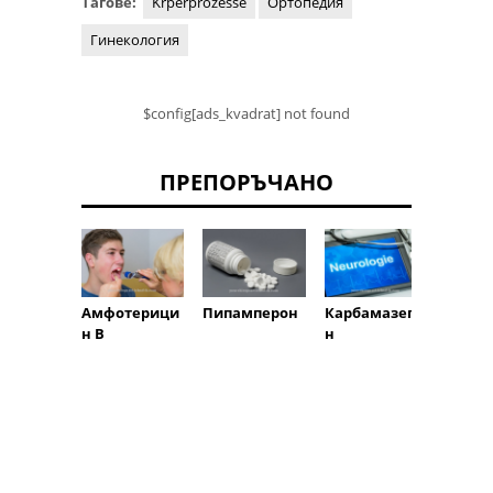
Тагове:
Krperprozesse
Ортопедия
Гинекология
$config[ads_kvadrat] not found
ПРЕПОРЪЧАНО
Карбамазепи
Амфотерици
Пипамперон
Парок
н
н В