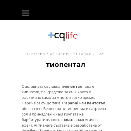
ОСНОВЕН
/
АКТИВНИ СЪСТАВКИ
/ 2020
тиопентал
С активната съставка
тиопентал
това е
хипнотик, т.е. средство за сън, което е
ефективно само за много кратко време.
Нарича се също така
Trapanal
или
пентотал
обозначен. Веществото тиопентал е натриева
сол и принадлежи към групата на
барбитуратите, които нямат аналгетичен
ефект. Активната съставка е разработена от
Volwiler и Tabern в началото на 30-те години.