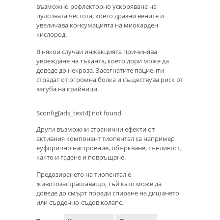
възможно рефлекторно ускоряване на
пулсовата честота, което дразни вените и
увеличава консумацията на миокарден
кислород.
В някои случаи инжекцията причинява
увреждане на тъканта, което дори може да
доведе до некроза. Засегнатите пациенти
страдат от огромна болка и съществува риск от
загуба на крайници.
$config[ads_text4] not found
Други възможни странични ефекти от
активния компонент тиопентал са например
еуфорично настроение, объркване, сънливост,
както и гадене и повръщане.
Предозирането на тиопентал е
животозастрашаващо, тъй като може да
доведе до смърт поради спиране на дишането
или сърдечно-съдов колапс.