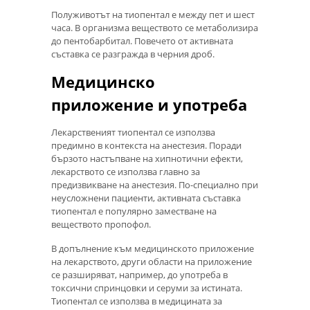
Полуживотът на тиопентал е между пет и шест
часа. В организма веществото се метаболизира
до пентобарбитал. Повечето от активната
съставка се разгражда в черния дроб.
Медицинско
приложение и употреба
Лекарственият тиопентал се използва
предимно в контекста на анестезия. Поради
бързото настъпване на хипнотични ефекти,
лекарството се използва главно за
предизвикване на анестезия. По-специално при
неусложнени пациенти, активната съставка
тиопентал е популярно заместване на
веществото пропофол.
В допълнение към медицинското приложение
на лекарството, други области на приложение
се разширяват, например, до употреба в
токсични спринцовки и серуми за истината.
Тиопентал се използва в медицината за