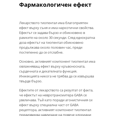
Фармакологичен ефект
Лекарството тиопентал има благоприятен
ефект върху съня и има наркотични свойства.
Ефектът се задава бързо и обикновено в
рамките на около 30 секунди. След еднократна
доза ефектът на тиопентал обикновено
продължава около половин час, преди
постепенно да се отслабне.
Основно, активният компонент тиопентал има
овлажняващ ефект върху кръвоносната,
сърдечната и дихателната функция.
Инжекцията никога не трябва да се извършва
твърде бързо.
Ефектите от лекарството са резултат от факта,
че ефектът на невротрансмитера GABA се
увеличава. Тъй като поради агонистичния си
ефект върху специална част от GABA
рецептора, активният компонент тиопентал
предизвиква навлизане на повече хлоридни