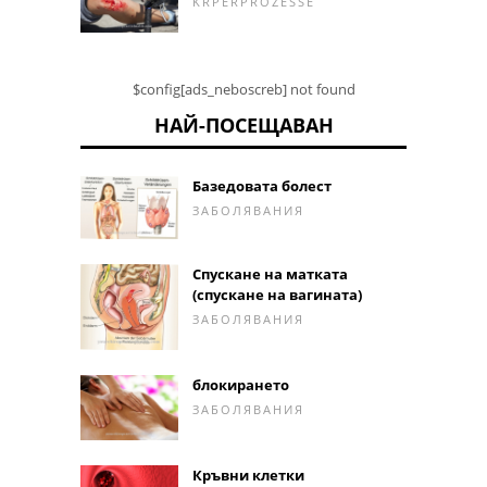
KRPERPROZESSE
$config[ads_neboscreb] not found
НАЙ-ПОСЕЩАВАН
Базедовата болест
ЗАБОЛЯВАНИЯ
Спускане на матката
(спускане на вагината)
ЗАБОЛЯВАНИЯ
блокирането
ЗАБОЛЯВАНИЯ
Кръвни клетки