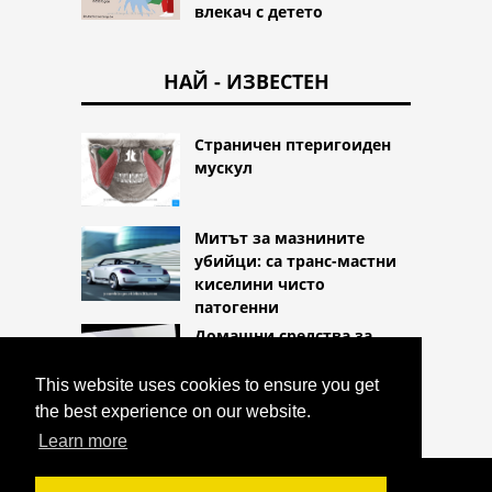
влекач с детето
НАЙ - ИЗВЕСТЕН
Страничен птеригоиден
мускул
Митът за мазнините
убийци: са транс-мастни
киселини чисто
патогенни
Домашни средства за
лечение на очни
инфекции
This website uses cookies to ensure you get
the best experience on our website.
Learn more