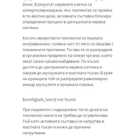
йони. В резултат нервните клетки са
хиперполяризирани. Ако тиопентал се приема
в по-високи дози, активната съставка блокира
определени процеси в централната нервна
система.
Когато лекарството тиопентал се прилага
интравенозно, голяма част от него се свързва с
плазмените протеини. Тогава тя се разпределя
в организма предимно на онези органи, които
имат силно кръвоснабдяване. По-късно
достига до централната нервна система и
накрая до мускулната и мастната тъкан. В края
на краищата той се разпределя равномерно
между мускулите и кръвната плазма.
$config[ads_text3] not found
При пациенти с наднормено тегло дозата на
тиопентал никога не трябва да се увеличава.
Тъй като активната съставка се натрупва в
мастната тъкан и може да причини
натрупване.