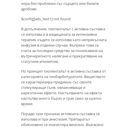
хора без проблеми със сърцето или белите
дробове.
$config[ads_text1] not found
В допълнение, тиопенталът с активна съставка
се използва и в медицината за интензивна
терапия, където се използва като непрекъсната
инфузия в отделни случаи. Въпреки това се
счита за последно средство за понижаване на
вътречерепното налягане и прекратяване на
статутния епилептик.
По принцип тиопенталът е активна съставка от
категорията на тиобарбитуратите. Веществото
се характеризира предимно със своите
стимулиращи съня, овлажняващи и
наркотични ефекти. Настъпването на ефекта
настъпва много бързо и трае само за кратко
време.
Поради тази причина активната съставка се
използва и при анестезия. Препаратът
обикновено се инжектира венозно. Във всеки