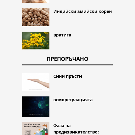
Индийски змийски корен
вратига
ПРЕПОРЪЧАНО
Сини пръсти
осморегулацията
Фаза на
предизвикателство: