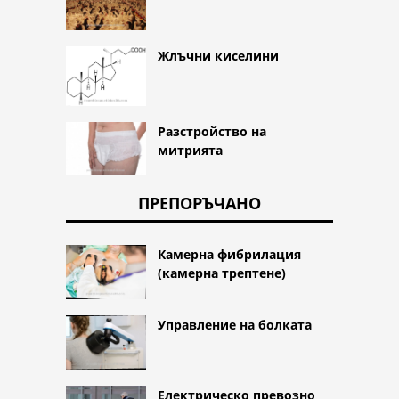
Жлъчни киселини
Разстройство на
митрията
ПРЕПОРЪЧАНО
Камерна фибрилация
(камерна трептене)
Управление на болката
Електрическо превозно