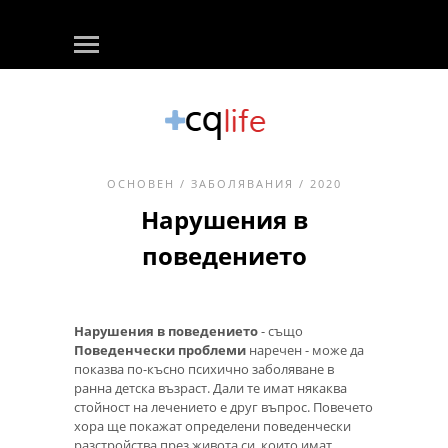
ОСНОВЕН
/
ЗАБОЛЯВАНИЯ
/ 2020
Нарушения в
поведението
Нарушения в поведението
- също
Поведенчески проблеми
наречен - може да
показва по-късно психично заболяване в
ранна детска възраст. Дали те имат някаква
стойност на лечението е друг въпрос. Повечето
хора ще покажат определени поведенчески
разстройства през живота си, които имат