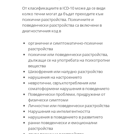
От класификациите в ICD-10 може да се види
колко течни могат да бъдат преходите към
психични разстройства. Психичните и
поведенчески разстройства са включени в
диагностичния код в
органични и симптоматично-психични
разстройства
психични или поведенчески разстройства,
дължащи се на употребата на психотропни
вещества
Шизофрения или налудно разстройство
нарушения на настроението
невротични, свръхпотребления или
соматоформени нарушения в поведението
Поведенчески проблеми, придружени от
физически симптоми
Личностни или поведенчески разстройства
Нарушения на интелигентността
нарушения в поведението в развитието
ранни поведенчески и емоционални
разстройства
други психични разстройства