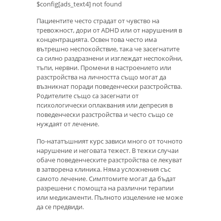
$config[ads_text4] not found
Пациентите често страдат от чувство на
тревожност, дори от ADHD или от нарушения в
концентрацията. Освен това често има
вътрешно неспокойствие, така че засегнатите
са силно раздразнени и изглеждат неспокойни,
тъпи, нервни. Промени в настроението или
разстройства на личността също могат да
възникнат поради поведенчески разстройства.
Родителите също са засегнати от
психологически оплаквания или депресия в
поведенчески разстройства и често също се
нуждаят от лечение.
По-нататъшният курс зависи много от точното
нарушение и неговата тежест. В тежки случаи
обаче поведенческите разстройства се лекуват
в затворена клиника. Няма усложнения със
самото лечение. Симптомите могат да бъдат
разрешени с помощта на различни терапии
или медикаменти. Пълното изцеление не може
да се предвиди.