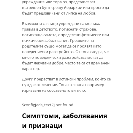
увреждания или тормоз, представляват
вътрешен бунт срещу йерархии или просто да
бъдат предизвикани от липса на любов.
Възможни са също увреждане на мозъка,
травма в детството, потиснати страхове,
потискаща самота, определени физически или
психически заболявания. Грешките на
родителите също могат да се проявят като
поведенчески разстройства. От това следва, че
много поведенчески разстройства могат да
бъдат лекувани добре. Често те са от временен
характер.
Други прерастват в истински проблем, който се
нуждае от лечение. Това включва например
изрязване на собственото ви тяло.
$config[ads_text2] not found
Симптоми, заболявания
и признаци