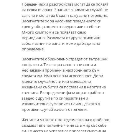
Поведенчески разстройства могат да се появят
на всяка възраст. Знаците в никакъв случай не
са ясни и могат да бъдат тълкувани погрешно.
Засегнатите хора насочват поведението си
срещу обща норма в средата или в себе си.
Много симптоми се появяват само
периодично. Разликата от други психични
заболявания не винаги може да бъде ясно
определена.
Засегнатите обикновено страдат от вътрешни
конфликти. Те се изразяват в внезапни и
неочаквани промени в настроението към
средата им. Има основна агресивност. Дори
малките случайности или маловажни
ежедневни събития са поставени в негативна
светлина. В определени фази хората работят
заедно с другите по хиперактивен и
изключително еуфоричен начин, докато в
противен случай живеят оттеглени.
Жените и мъжете с поведенческо разстройство
създават впечатление, че не са в мир със себе
си. Те често не успяват да придадат смисъл на