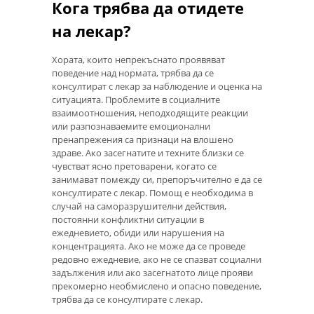
Кога трябва да отидете
на лекар?
Хората, които непрекъснато проявяват
поведение над нормата, трябва да се
консултират с лекар за наблюдение и оценка на
ситуацията. Проблемите в социалните
взаимоотношения, неподходящите реакции
или разпознаваемите емоционални
пренапрежения са признаци на влошено
здраве. Ако засегнатите и техните близки се
чувстват ясно претоварени, когато се
занимават помежду си, препоръчително е да се
консултирате с лекар. Помощ е необходима в
случай на саморазрушителни действия,
постоянни конфликтни ситуации в
ежедневието, обиди или нарушения на
концентрацията. Ако не може да се проведе
редовно ежедневие, ако не се спазват социални
задължения или ако засегнатото лице прояви
прекомерно необмислено и опасно поведение,
трябва да се консултирате с лекар.