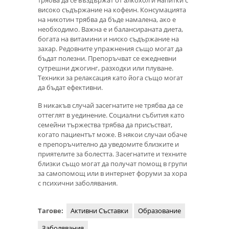
трябва да се въздържат от алкохол и напитки с
високо съдържание на кофеин. Консумацията
на никотин трябва да бъде намалена, ако е
необходимо. Важна е и балансираната диета,
богата на витамини и ниско съдържание на
захар. Редовните упражнения също могат да
бъдат полезни. Препоръчват се ежедневни
сутрешни джогинг, разходки или плуване.
Техники за релаксация като йога също могат
да бъдат ефективни.
В никакъв случай засегнатите не трябва да се
оттеглят в уединение. Социални събития като
семейни тържества трябва да присъстват,
когато пациентът може. В някои случаи обаче
е препоръчително да уведомите близките и
приятелите за болестта. Засегнатите и техните
близки също могат да получат помощ в групи
за самопомощ или в интернет форуми за хора
с психични заболявания.
Тагове:
Активни Съставки
Образование
Заболявания