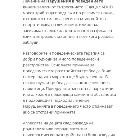
Лечение на
Нарушения в поведението
винаги зависи от сътресението. С деца с ADHD
човек трябва да продължи по различен начин,
отколкото с силно агресивен мъж, който се
съпротивлява на лечението, или жена,
зависима от алкохол, която използва фекален
език в нетрезво състояние и понякога развива
заблуди.
Разговорите и поведенческата терапия са
добри подходи за много поведенчески
разстройства. Основната причина за
поведенческите разстройства трябва да бъде
намерена, ако мярката ще бъде успешна. В
някои случаи трябва да се започне лечение с
наркотици. При други, отмяната на наркотици
или алкохол в подходяща клинична обстановка
е подходящият подход за лечение.
Нарушенията в поведението често отминават,
ако се отстрани причината.
Агресията на децата след развода на
родителите или поради латентни
психологически разстройства на болногледача