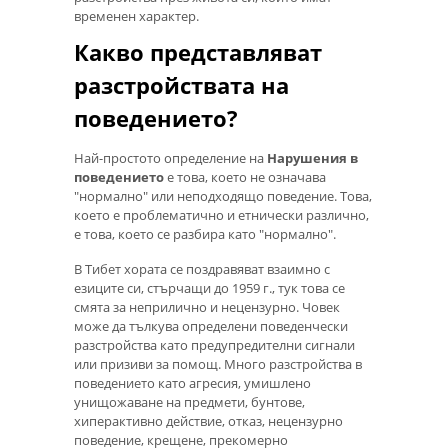
временен характер.
Какво представляват
разстройствата на
поведението?
Най-простото определение на
Нарушения в
поведението
е това, което не означава
"нормално" или неподходящо поведение. Това,
което е проблематично и етнически различно,
е това, което се разбира като "нормално".
В Тибет хората се поздравяват взаимно с
езиците си, стърчащи до 1959 г., тук това се
смята за неприлично и нецензурно. Човек
може да тълкува определени поведенчески
разстройства като предупредителни сигнали
или призиви за помощ. Много разстройства в
поведението като агресия, умишлено
унищожаване на предмети, бунтове,
хиперактивно действие, отказ, нецензурно
поведение, крещене, прекомерно