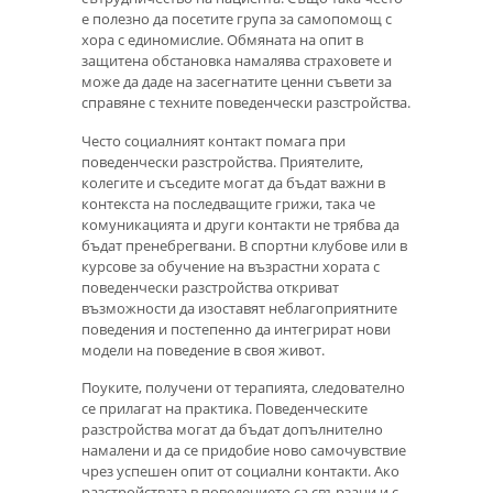
е полезно да посетите група за самопомощ с
хора с единомислие. Обмяната на опит в
защитена обстановка намалява страховете и
може да даде на засегнатите ценни съвети за
справяне с техните поведенчески разстройства.
Често социалният контакт помага при
поведенчески разстройства. Приятелите,
колегите и съседите могат да бъдат важни в
контекста на последващите грижи, така че
комуникацията и други контакти не трябва да
бъдат пренебрегвани. В спортни клубове или в
курсове за обучение на възрастни хората с
поведенчески разстройства откриват
възможности да изоставят неблагоприятните
поведения и постепенно да интегрират нови
модели на поведение в своя живот.
Поуките, получени от терапията, следователно
се прилагат на практика. Поведенческите
разстройства могат да бъдат допълнително
намалени и да се придобие ново самочувствие
чрез успешен опит от социални контакти. Ако
разстройствата в поведението са свързани и с