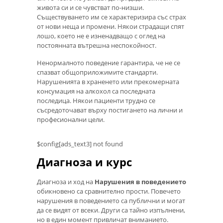
живота си и се чувстват по-низши.
Съществуването им се характеризира със страх
от нови неща и промени. Някои страдащи спят
лошо, което не е изненадващо с оглед на
постоянната вътрешна неспокойност.
Ненормалното поведение гарантира, че не се
спазват общоприложимите стандарти.
Нарушенията в храненето или прекомерната
консумация на алкохол са последната
последица. Някои пациенти трудно се
съсредоточават върху постигането на лични и
професионални цели.
$config[ads_text3] not found
Диагноза и курс
Диагноза и ход на
Нарушения в поведението
обикновено са сравнително прости. Повечето
нарушения в поведението са публични и могат
да се видят от всеки. Други са тайно изпълнени,
но в един момент привличат вниманието.