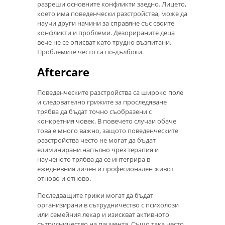
разреши основните конфликти заедно. Лицето,
което има поведенчески разстройства, може да
научи други начини за справяне със своите
конфликти и проблеми. Дезорираните деца
вече не се описват като трудно възпитани.
Проблемите често са по-дълбоки.
Aftercare
Поведенческите разстройства са широко поле
и следователно грижите за проследяване
трябва да бъдат точно съобразени с
конкретния човек. В повечето случаи обаче
това е много важно, защото поведенческите
разстройства често не могат да бъдат
елиминирани напълно чрез терапия и
наученото трябва да се интегрира в
ежедневния личен и професионален живот
отново и отново.
Последващите грижи могат да бъдат
организирани в сътрудничество с психолози
или семейния лекар и изискват активното
сътрудничество на пациента. Също така често