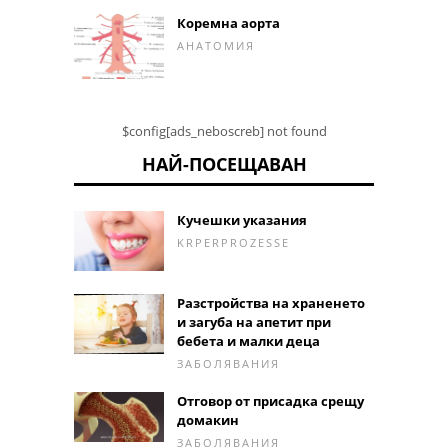
Коремна аорта
АНАТОМИЯ
$config[ads_neboscreb] not found
НАЙ-ПОСЕЩАВАН
Кучешки указания
KRPERPROZESSE
Разстройства на храненето
и загуба на апетит при
бебета и малки деца
ЗАБОЛЯВАНИЯ
Отговор от присадка срещу
домакин
ЗАБОЛЯВАНИЯ