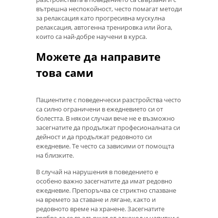
вътрешна неспокойност, често помагат методи
за релаксация като прогресивна мускулна
релаксация, автогенна тренировка или йога,
които са най-добре научени в курса.
Можете да направите
това сами
Пациентите с поведенчески разстройства често
са силно ограничени в ежедневието си от
болестта. В някои случаи вече не е възможно
засегнатите да продължат професионалната си
дейност и да продължат редовното си
ежедневие. Те често са зависими от помощта
на близките.
В случай на нарушения в поведението е
особено важно засегнатите да имат редовно
ежедневие. Препоръчва се стриктно спазване
на времето за ставане и лягане, както и
редовното време на хранене. Засегнатите