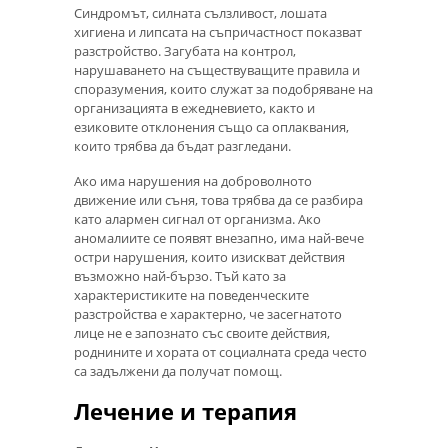
Синдромът, силната сълзливост, лошата
хигиена и липсата на съпричастност показват
разстройство. Загубата на контрол,
нарушаването на съществуващите правила и
споразумения, които служат за подобряване на
организацията в ежедневието, както и
езиковите отклонения също са оплаквания,
които трябва да бъдат разгледани.
Ако има нарушения на доброволното
движение или съня, това трябва да се разбира
като алармен сигнал от организма. Ако
аномалиите се появят внезапно, има най-вече
остри нарушения, които изискват действия
възможно най-бързо. Тъй като за
характеристиките на поведенческите
разстройства е характерно, че засегнатото
лице не е запознато със своите действия,
роднините и хората от социалната среда често
са задължени да получат помощ.
Лечение и терапия