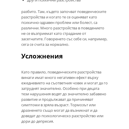
разбито. Там, където започват поведенческите
разстройства и когато те се оценяват като
психично-здравен проблем или болест, са
различни. Много разстройства в поведението
не се възприемат като страдание от
засегнатите. Говоренето със себе си, например,
сега се счита за нормално.
Усложнения
Като правило, поведенческите разстройства
винаги имат много негативен ефект върху
ежедневието на съответния човек и могат да го
затруднят значително. Особено при децата
тези нарушения водят до значително забавено
развитие и продължават да причиняват
симптоми в зряла възраст. Тормозът или
дразненето също могат да възникнат и да
доведат до психологическо разстройство или
дори до депресия.