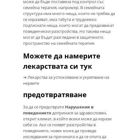
може да бъде поставена под контрол със
семейна терапия, например. В семейната
структура има много неща, които не трябва да
се изразяват, има табута и трудоемко
подтиснати неща, които могат да предизвикат
поведенчески разстройства. Но такива неща
могат да бъдат разгледани в защитеното
пространство на семейната терапия.
Можете да намерите
лекарствата си тук
➔ Лекарства за успокояване и укрепване на
нервите
предотвратяване
За да се предотврати
Нарушения в
поведението
допринася за здравословен,
открит климат, в който всеки може да изрази
себе си. Ако се появят разстройства в
поведението, човек може да проведе
изследвания за причината и да се опита да