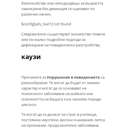
безпокойство или неподходящо за възрастта
намокряне без деменция се оценяват по
различен начин.
$config[ads_text1] not found
Следователно съществуват множество повече
или по-малко подробни подходи за
дефиниране на поведенчески разстройства.
каузи
Причините за
Нарушения в поведението
са
разнообразни. Те могат да бъдат от семеен
характер и могат да се основават на
психичното заболяване на майката или
склонността на бащата към насилие поради
алкохол.
Те могат да се дължат на стрес в училище,
постоянни неуспехи, високи очаквания, липса
на признание, продължително заболяване,